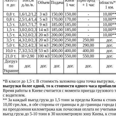
Авто г/
Тент,м
Киев*
Пригород**
Объем
Подача
область*
п до:
д./ш./в.
1 час
+ 1 час
1 км.
0,8 т.
1,6/1,2/1,2
3 м3
150,00
150,00
-
10,00*
0,8 т.
2,5/1,4/1,4
5 м3
170,00
170,00
-
10,00*
1,5 т.
3,0/1,7/1,7
9 м3
185,00
185,00
-
10,00*
1,5 т.
3,0/2,0/2,3
14 м3
185,00
185,00
-
10,00*
1,5 т.
4,3/2,0/2,3
20 м3
200,00
200,00
-
10,00*
3,5 т.
4,3/2,0/2,3
20 м3
250,00
250,00
250,00
дог.
5,0 т.
6,2/2,4/2,3
34 м3
290,00
290,00
290,00
дог.
10,0 т.
7,3/2,5/2,9
53 м3
400,00
400,00
400,00
дог.
21,0 т.
H=2,90
100 м3
550,00
550,00
550,00
дог.
Догруз
по
дог.
дог.
дог.
дог.
дог.
дог.
Украине
*В классе до 1,5 т. В стоимость заложена одна точка выгрузки,
выгрузки более одной, то к стоимости одного часа прибавля
Время работы в Киеве считается с момента приезда грузового т
с водителем.
** За каждый выезд груза до 1,5 тонн за пределы Киева к стои
10,00 грн./км., в обе стороны от границы и до границы города 
на преодоления километража как почасовая оплата не учитывае
выезд груза до 5-10 тонн в 30 километровую зону Киева, к сто