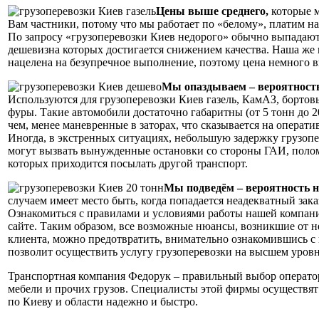
Цены выше среднего,
которые 
Вам частники, потому что мы работает по «белому», платим на
По запросу «грузоперевозки Киев недорого» обычно выпадают
дешевизна которых достигается снижением качества. Наша же
нацелена на безупречное выполнение, поэтому цена немного 
Мы опаздываем – вероятность
Используются для грузоперевозки Киев газель, КамАЗ, борто
фуры. Такие автомобили достаточно габаритны (от 5 тонн до 20
чем, менее маневренные в заторах, что сказывается на операти
Иногда, в экстренных ситуациях, небольшую задержку грузоп
могут вызвать вынужденные остановки со стороны ГАИ, поломк
которых приходится посылать другой транспорт.
Мы подведём – вероятность н
случаем имеет место быть, когда попадается неадекватный зака
Ознакомиться с правилами и условиями работы нашей компан
сайте. Таким образом, все возможные нюансы, возникшие от 
клиента, можно предотвратить, внимательно ознакомившись с
позволит осуществить услугу грузоперевозки на высшем уровн
Транспортная компания Федорук – правильный выбор операто
мебели и прочих грузов. Специалисты этой фирмы осуществят
по Киеву и области надежно и быстро.