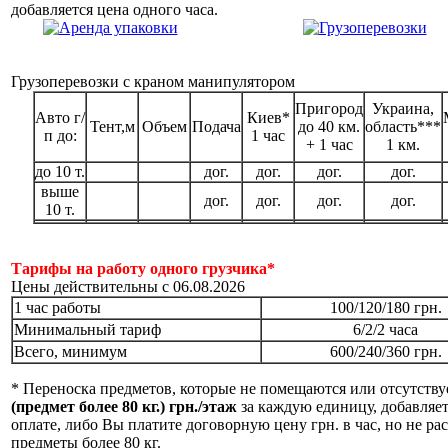
добавляется цена одного часа.
Грузоперевозки с краном манипулятором
Пригород
Украина,
Авто г/
Киев*
Тент,м
Объем
Подача
до 40 км.
область***
п до:
1 час
+ 1 час
1 км.
до 10 т.
дог.
дог.
дог.
дог.
выше
дог.
дог.
дог.
дог.
10 т.
Тарифы на работу одного грузчика*
Цены действительны с 06.08.2026
1 час работы
100/120/180 грн.
Минимальный тариф
6/2/2 часа
Всего, минимум
600/240/360 грн.
* Переноска предметов, которые не помещаются или отсутств
(предмет более 80 кг.) грн./этаж
за каждую единицу, добавляет
оплате, либо Вы платите договорную цену грн. в час, но не ра
предметы более 80 кг.