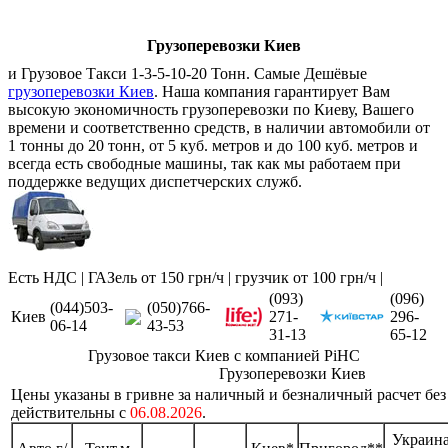
Грузоперевозки Киев
и Грузовое Такси 1-3-5-10-20 Тонн. Самые Дешёвые
грузоперевозки Киев
. Наша компания гарантирует Вам
высокую экономичность грузоперевозки по Киеву, Вашего
времени и соответственно средств, в наличии автомобили от
1 тонны до 20 тонн, от 5 куб. метров и до 100 куб. метров и
всегда есть свободные машины, так как мы работаем при
поддержке ведущих диспетчерских служб.
Есть НДС | ГАЗель от 150 грн/ч | грузчик от 100 грн/ч |
(093)
(096)
(044)503-
(050)766-
Киев
271-
296-
06-14
43-53
31-13
65-12
Грузовое такси Киев с компанией РіНС
Грузоперевозки Киев
Цены указаны в гривне за наличный и безналичный расчет бе
действительны с
06.08.2026
.
Украина