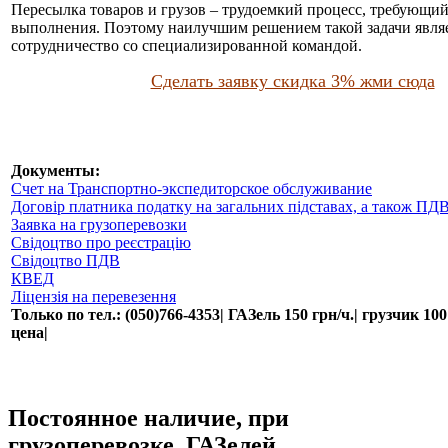
Пересылка товаров и грузов – трудоемкий процесс, требующи
выполнения. Поэтому наилучшим решением такой задачи явля
сотрудничество со специализированной командой.
Сделать заявку скидка 3% жми сюда
Документы:
Счет на Транспортно-экспедиторское обслуживание
Договір платника податку на загальних підставах, а також ПД
Заявка на грузоперевозки
Свідоцтво про реєстрацію
Свідоцтво ПДВ
КВЕД
Ліцензія на перевезення
Только по тел.: (050)766-4353| ГАЗель 150 грн/ч.| грузчик 100
цена|
Постоянное наличие, при
грузоперевозке, ГАЗелей.