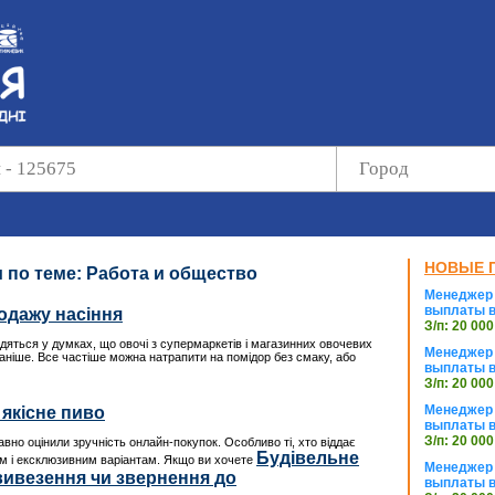
НОВЫЕ 
 по теме: Работа и общество
Менеджер 
выплаты в
одажу насіння
З/п: 20 000
яться у думках, що овочі з супермаркетів і магазинних овочевих
Менеджер 
 раніше. Все частіше можна натрапити на помідор без смаку, або
выплаты в
З/п: 20 000
Менеджер 
якісне пиво
выплаты в
З/п: 20 000
вно оцінили зручність онлайн-покупок. Особливо ті, хто віддає
Будівельне
м і ексклюзивним варіантам. Якщо ви хочете
Менеджер 
 вивезення чи звернення до
выплаты в