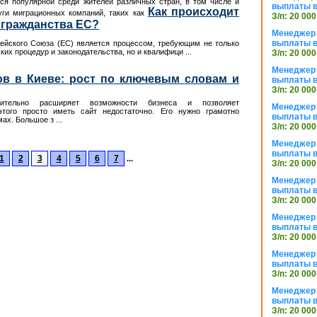
ся популярной среди жителей различных стран, в том числе и
выплаты в
Как происходит
уги миграционных компаний, таких как
З/п: 20 000
 гражданства ЕС?
Менеджер 
выплаты в
ейского Союза (ЕС) является процессом, требующим не только
их процедур и законодательства, но и квалифици ...
З/п: 20 000
Менеджер 
в в Киеве: рост по ключевым словам и
выплаты в
З/п: 20 000
ачительно расширяет возможности бизнеса и позволяет
Менеджер 
того просто иметь сайт недостаточно. Его нужно грамотно
выплаты в
ах. Большое з ...
З/п: 20 000
Менеджер 
выплаты в
1
2
3
4
5
6
7
...
З/п: 20 000
Менеджер 
выплаты в
З/п: 20 000
Менеджер 
выплаты в
З/п: 20 000
Менеджер 
выплаты в
З/п: 20 000
Менеджер 
выплаты в
З/п: 20 000