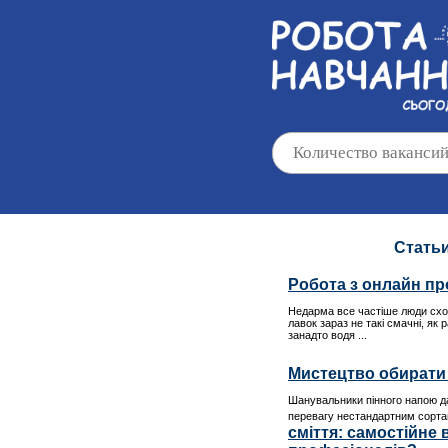
Статьи
Робота з онлайн пр
Недарма все частіше люди сход
лавок зараз не такі смачні, як
занадто водя ...
Мистецтво обирати 
Шанувальники пінного напою да
перевагу нестандартним сорта
сміття: самостійне