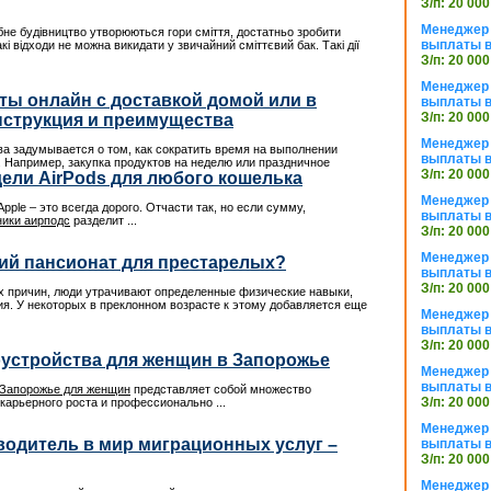
З/п: 20 000
Менеджер 
не будівництво утворюються гори сміття, достатньо зробити
выплаты в
кі відходи не можна викидати у звичайний сміттєвий бак. Такі дії
З/п: 20 000
Менеджер 
ты онлайн с доставкой домой или в
выплаты в
З/п: 20 000
нструкция и преимущества
Менеджер 
а задумывается о том, как сократить время на выполнении
выплаты в
 Например, закупка продуктов на неделю или праздничное
З/п: 20 000
ели AirPods для любого кошелька
Менеджер 
pple – это всегда дорого. Отчасти так, но если сумму,
выплаты в
ики аирподс
разделит ...
З/п: 20 000
Менеджер 
ий пансионат для престарелых?
выплаты в
З/п: 20 000
гих причин, люди утрачивают определенные физические навыки,
. У некоторых в преклонном возрасте к этому добавляется еще
Менеджер 
выплаты в
З/п: 20 000
устройства для женщин в Запорожье
Менеджер 
выплаты в
 Запорожье для женщин
представляет собой множество
З/п: 20 000
карьерного роста и профессионально ...
Менеджер 
еводитель в мир миграционных услуг –
выплаты в
З/п: 20 000
Менеджер 