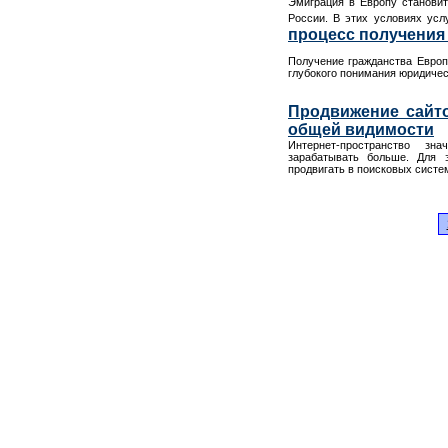
Эмиграция в Европу становит
России. В этих условиях усл
процесс получения
Получение гражданства Европ
глубокого понимания юридическ
Продвижение сайто
общей видимости
Интернет-пространство зн
зарабатывать больше. Для э
продвигать в поисковых систем