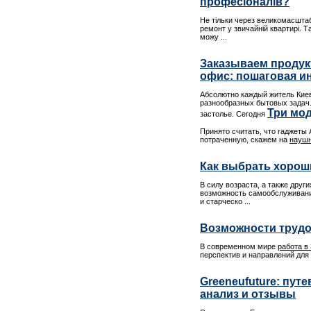
професіоналів?
Не тільки через великомасштаб
ремонт у звичайній квартирі. Та
можу ...
Заказываем продук
офис: пошаговая и
Абсолютно каждый житель Киев
разнообразных бытовых задач.
Три мод
застолье. Сегодня
Принято считать, что гаджеты A
потраченную, скажем на
наушн
Как выбрать хорош
В силу возраста, а также дру
возможность самообслуживания
и старческо ...
Возможности трудо
В современном мире
работа в
перспектив и направлений для 
Greeneufuture: пут
анализ и отзывы