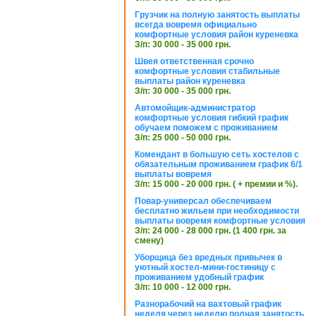
Грузчик на полную занятость выплаты
всегда вовремя официально
комфортные условия район куреневка
З/п: 30 000 - 35 000 грн.
Швея ответственная срочно
комфортные условия стабильные
выплаты район куреневка
З/п: 30 000 - 35 000 грн.
Автомойщик-администратор
комфортные условия гибкий график
обучаем поможем с проживанием
З/п: 25 000 - 50 000 грн.
Комендант в большую сеть хостелов с
обязательным проживанием график 6/1
выплаты вовремя
З/п: 15 000 - 20 000 грн. ( + премии и %).
Повар-универсал обеспечиваем
бесплатно жильем при необходимости
выплаты вовремя комфортные условия
З/п: 24 000 - 28 000 грн. (1 400 грн. за
смену)
Уборщица без вредных привычек в
уютный хостел-мини-гостиницу с
проживанием удобный график
З/п: 10 000 - 12 000 грн.
Разнорабочий на вахтовый график
неделя через неделю полная занятость