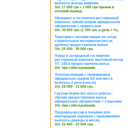
выплаты всегда вовремя
З/п: 17 000 грн + 3 000 грн премии в
осенний период.
Официант в гостинично-ресторанный
комплекс гибкий график официальное
оформление с первого дня
З/п: 30 000 грн. (1 300 грн. в день + %).
Тракторист-экскаваторщик на склад
строительных материалов (песок,
щебень) предоставляем жилье
З/п: 20 000 - 30 000 грн.
Повар в загородный гостинично-
ресторанный комплекс вахтовый метод
7/7, 14/14 предоставляем жилье
З/п: при собеседовании.
Электросварщик с проживанием
официально график 5/2 или вахта
выплаты 2 раза в месяц
З/п: 26 000 - 31 000 грн.
Грузчик берем без опыта работы -
обучим предоставляем жилье
официальное оформление + страховка
З/п: при собеседовании.
Продавец-кассир в пекарню для
иногородних поможем с проживанием
выплаты дважды в месяц
З/п: 22 400 - 25 000 грн.