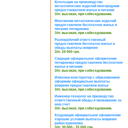
Котельщик на производство
металлических изделий иногородним
предостпаваляем жилье и питание
З/п: высокая, при собеседовании.
Монтажник металлических изделий
предоставляем бесплатное жилье и
питание пятидневка
З/п: высокая, при собеседовании.
Разнорабочий ответственный
предоставляем бесплатно жилье и
обеды выплаты вовремя
З/п: 29 000 грн.
Сварщик официальное оформление
пятидневка предоставляем бесплатное
жилье и питание
З/п: высокая, при собеседовании.
Инженер-конструктор с образованием
оформим официально выплаты
вовремя предоставляем жилье
З/п: высокая, при собеседовании.
Инженер-технолог на призводство
ответственный обеды и проживание за
наш счет
З/п: высокая, при собеседовании.
Кладовщик официальное оформление
хорошие условия выплаты вовремя
район куреневка
З/п: 30 000 - 35 000 грн.