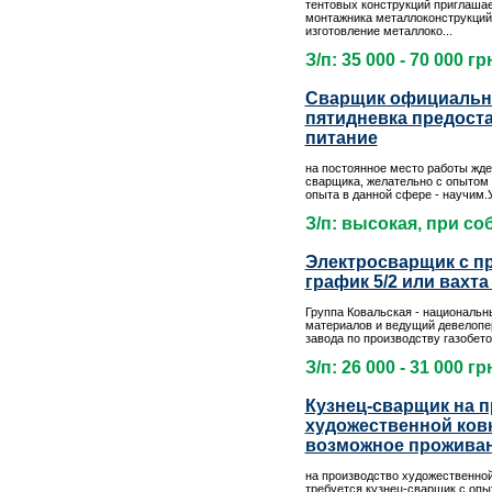
тентовых конструкций приглаша
монтажника металлоконструкци
изготовление металлоко...
З/п: 35 000 - 70 000 гр
Сварщик официальн
пятидневка предост
питание
на постоянное место работы жд
сварщика, желательно с опытом 
опыта в данной сфере - научим.У
З/п: высокая, при с
Электросварщик с 
график 5/2 или вахта
Группа Ковальская - национальн
материалов и ведущий девелопер
завода по производству газобето
З/п: 26 000 - 31 000 гр
Кузнец-сварщик на 
художественной ков
возможное прожива
на производство художественной
требуется кузнец-сварщик с оп