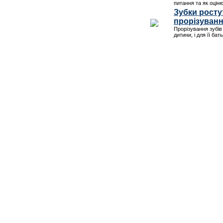
питання та як оціню
Зубки росту
прорізування
Прорізування зубів
дитини, і для її бат