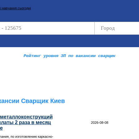
Рейтинг уровня ЗП по вакансии сварщик
кансии Сварщик Киев
металлоконструкций
латы 2 раза в месяц
2026-08-08
е
ания, по изготовлению каркасно-