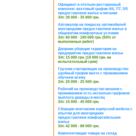
Официант в отельно-ресторанный
комплекс вахтовый график 4/4, 7/7, 5/5
предоставляем жилье и питание
З/п: 30 000 - 35 000 грн.
Автомаляр на покраску автомобилей
иногородним предоставляем жилье в
общежитии комфортные условия
З/п: 60 000 - 100 000 грн. (50% от
выполненых работ)
Дворник-уборщик территории на
предприятие предоставляем жилье
З/п: 15 000 грн. (10 000 грн. на
испытательный срок)
Грузчик-сортировщик на производство
удобный график вахта с проживанием
обучаем всему
З/п: 20 000 - 25 500 грн.
Рабочий на производство мешков с
проживанием есть несколько графиков
выплата дважды в месяц
З/п: 15 000 - 45 000 грн.
Сборщик-монтажник корпусной мебели с
опытом для иногородних
предоставляем комфортабельное
жилье
З/п: 42 000 - 88 000 грн.
Комплектовщик товара на склад