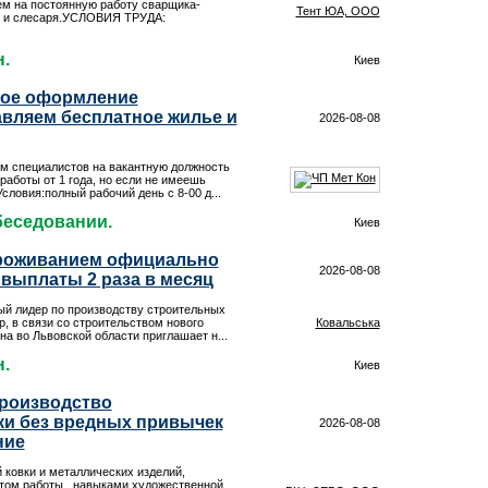
ем на постоянную работу сварщика-
Тент ЮА, ООО
й и слесаря.УСЛОВИЯ ТРУДА:
н.
Киев
ое оформление
авляем бесплатное жилье и
2026-08-08
ем специалистов на вакантную должность
работы от 1 года, но если не имеешь
словия:полный рабочий день с 8-00 д...
обеседовании.
Киев
проживанием официально
2026-08-08
 выплаты 2 раза в месяц
ый лидер по производству строительных
, в связи со строительством нового
Ковальська
на во Львовской области приглашает н...
н.
Киев
производство
ки без вредных привычек
2026-08-08
ние
 ковки и металлических изделий,
ытом работы, навыками художественной