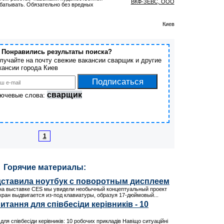
ВКФ-ЗЕВС, ООО
абатывать. Обязательно без вредных
Киев
Понравились результаты поиска?
лучайте на почту свежие вакансии сварщик и другие
кансии города Киев
сварщик
ючевые слова:
1
Горячие материалы:
дставила ноутбук с поворотным дисплеем
 на выставке CES мы увидели необычный концептуальный проект
кран выдвигается из-под клавиатуры, образуя 17-дюймовый...
итання для співбесіди керівників - 10
для співбесіди керівників: 10 робочих прикладів Навіщо ситуаційні