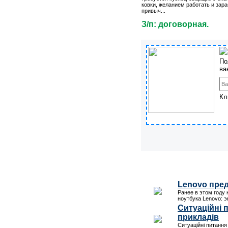
ковки, желанием работать и зар
привыч...
З/п: договорная.
По
ва
Кл
Lenovo пре
Ранее в этом году
ноутбука Lenovo: э
Ситуаційні п
прикладів
Ситуаційні питання 