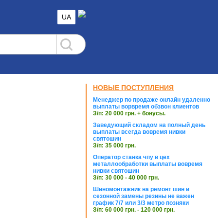
UA
НОВЫЕ ПОСТУПЛЕНИЯ
Менеджер по продаже онлайн удаленно
выплаты ворвремя обзвон клиентов
З/п: 20 000 грн. + бонусы.
Заведующий складом на полный день
выплаты всегда вовремя нивки
святошин
З/п: 35 000 грн.
Оператор станка чпу в цех
металлообработки выплаты вовремя
нивки святошин
З/п: 30 000 - 40 000 грн.
Шиномонтажник на ремонт шин и
сезонной замены резины не важен
график 7/7 или 3/3 метро позняки
З/п: 60 000 грн. - 120 000 грн.