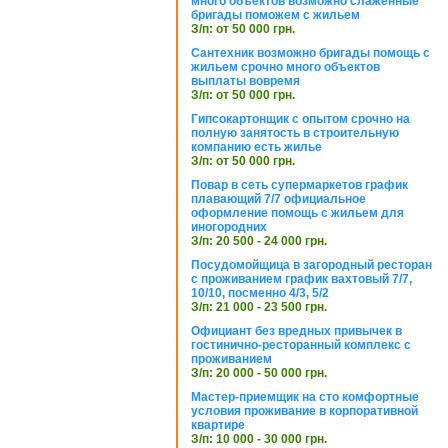
много объектов возможно слаженные
бригады поможем с жильем
З/п: от 50 000 грн.
Сантехник возможно бригады помощь с
жильем срочно много объектов
выплаты вовремя
З/п: от 50 000 грн.
Гипсокартонщик с опытом срочно на
полную занятость в строительную
компанию есть жилье
З/п: от 50 000 грн.
Повар в сеть супермаркетов график
плавающий 7/7 официальное
оформление помощь с жильем для
иногородних
З/п: 20 500 - 24 000 грн.
Посудомойщица в загородный ресторан
с проживанием график вахтовый 7/7,
10/10, посменно 4/3, 5/2
З/п: 21 000 - 23 500 грн.
Официант без вредных привычек в
гостинично-ресторанный комплекс с
проживанием
З/п: 20 000 - 50 000 грн.
Мастер-приемщик на сто комфортные
условия проживание в корпоративной
квартире
З/п: 10 000 - 30 000 грн.