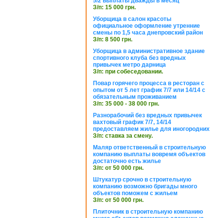
5/2 выплаты дважды в месяц
З/п: 15 000 грн.
Уборщица в салон красоты
официальное оформление утренние
смены по 1,5 часа днепровский район
З/п: 8 500 грн.
Уборщица в административное здание
спортивного клуба без вредных
привычек метро дарница
З/п: при собеседовании.
Повар горячего процесса в ресторан с
опытом от 5 лет график 7/7 или 14/14 с
обязательным проживанием
З/п: 35 000 - 38 000 грн.
Разнорабочий без вредных привычек
вахтовый график 7/7, 14/14
предоставляем жилье для иногородних
З/п: ставка за смену.
Маляр ответственный в строительную
компанию выплаты вовремя объектов
достаточно есть жилье
З/п: от 50 000 грн.
Штукатур срочно в строительную
компанию возможно бригады много
объектов поможем с жильем
З/п: от 50 000 грн.
Плиточник в строительную компанию