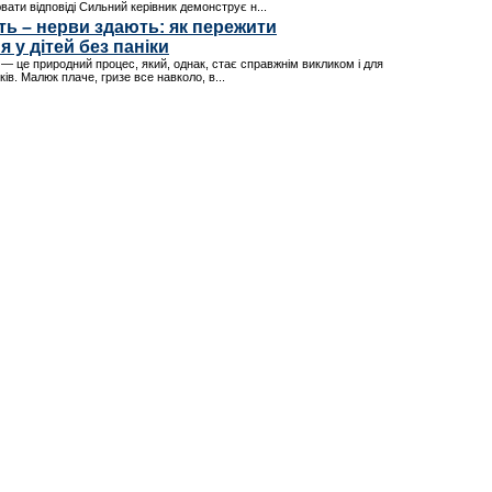
вати відповіді Сильний керівник демонструє н...
ть – нерви здають: як пережити
 у дітей без паніки
 — це природний процес, який, однак, стає справжнім викликом і для
ьків. Малюк плаче, гризе все навколо, в...