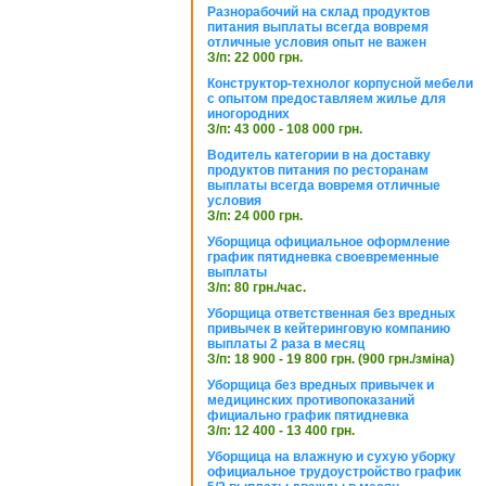
Разнорабочий на склад продуктов
питания выплаты всегда вовремя
отличные условия опыт не важен
З/п: 22 000 грн.
Конструктор-технолог корпусной мебели
с опытом предоставляем жилье для
иногородних
З/п: 43 000 - 108 000 грн.
Водитель категории в на доставку
продуктов питания по ресторанам
выплаты всегда вовремя отличные
условия
З/п: 24 000 грн.
Уборщица официальное оформление
график пятидневка своевременные
выплаты
З/п: 80 грн./час.
Уборщица ответственная без вредных
привычек в кейтеринговую компанию
выплаты 2 раза в месяц
З/п: 18 900 - 19 800 грн. (900 грн./зміна)
Уборщица без вредных привычек и
медицинских противопоказаний
фициально график пятидневка
З/п: 12 400 - 13 400 грн.
Уборщица на влажную и сухую уборку
официальное трудоустройство график