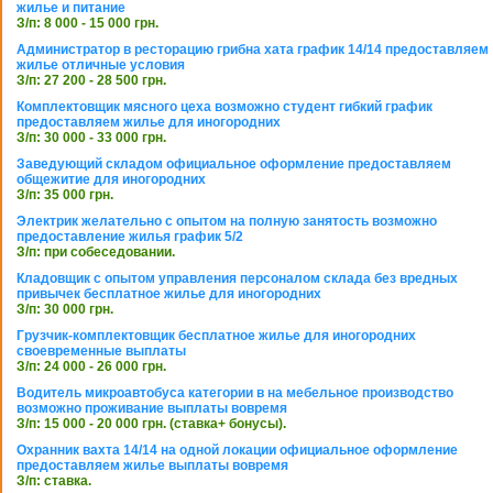
жилье и питание
З/п: 8 000 - 15 000 грн.
Администратор в ресторацию грибна хата график 14/14 предоставляем
жилье отличные условия
З/п: 27 200 - 28 500 грн.
Комплектовщик мясного цеха возможно студент гибкий график
предоставляем жилье для иногородних
З/п: 30 000 - 33 000 грн.
Заведующий складом официальное оформление предоставляем
общежитие для иногородних
З/п: 35 000 грн.
Электрик желательно с опытом на полную занятость возможно
предоставление жилья график 5/2
З/п: при собеседовании.
Кладовщик с опытом управления персоналом склада без вредных
привычек бесплатное жилье для иногородних
З/п: 30 000 грн.
Грузчик-комплектовщик бесплатное жилье для иногородних
своевременные выплаты
З/п: 24 000 - 26 000 грн.
Водитель микроавтобуса категории в на мебельное производство
возможно проживание выплаты вовремя
З/п: 15 000 - 20 000 грн. (ставка+ бонусы).
Охранник вахта 14/14 на одной локации официальное оформление
предоставляем жилье выплаты вовремя
З/п: ставка.