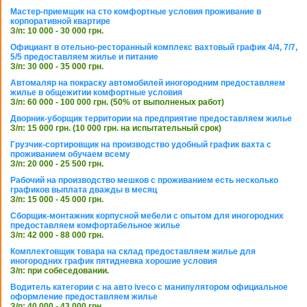
Мастер-приемщик на сто комфортные условия проживание в
корпоративной квартире
З/п: 10 000 - 30 000 грн.
Официант в отельно-ресторанный комплекс вахтовый график 4/4, 7/7,
5/5 предоставляем жилье и питание
З/п: 30 000 - 35 000 грн.
Автомаляр на покраску автомобилей иногородним предоставляем
жилье в общежитии комфортные условия
З/п: 60 000 - 100 000 грн. (50% от выполненых работ)
Дворник-уборщик территории на предприятие предоставляем жилье
З/п: 15 000 грн. (10 000 грн. на испытательный срок)
Грузчик-сортировщик на производство удобный график вахта с
проживанием обучаем всему
З/п: 20 000 - 25 500 грн.
Рабочий на производство мешков с проживанием есть несколько
графиков выплата дважды в месяц
З/п: 15 000 - 45 000 грн.
Сборщик-монтажник корпусной мебели с опытом для иногородних
предоставляем комфортабельное жилье
З/п: 42 000 - 88 000 грн.
Комплектовщик товара на склад предоставляем жилье для
иногородних график пятидневка хорошие условия
З/п: при собеседовании.
Водитель категории с на авто iveco с манипулятором официальное
оформление предоставляем жилье
З/п: 40 000 - 43 000 грн.