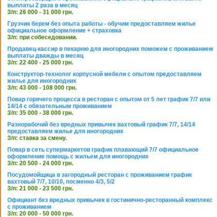
выплаты 2 раза в месяц
З/п: 26 000 - 31 000 грн.
Грузчик берем без опыта работы - обучим предоставляем жилье
официальное оформление + страховка
З/п: при собеседовании.
Продавец-кассир в пекарню для иногородних поможем с проживанием
выплаты дважды в месяц
З/п: 22 400 - 25 000 грн.
Конструктор-технолог корпусной мебели с опытом предоставляем
жилье для иногородних
З/п: 43 000 - 108 000 грн.
Повар горячего процесса в ресторан с опытом от 5 лет график 7/7 или
14/14 с обязательным проживанием
З/п: 35 000 - 38 000 грн.
Разнорабочий без вредных привычек вахтовый график 7/7, 14/14
предоставляем жилье для иногородних
З/п: ставка за смену.
Повар в сеть супермаркетов график плавающий 7/7 официальное
оформление помощь с жильем для иногородних
З/п: 20 500 - 24 000 грн.
Посудомойщица в загородный ресторан с проживанием график
вахтовый 7/7, 10/10, посменно 4/3, 5/2
З/п: 21 000 - 23 500 грн.
Официант без вредных привычек в гостинично-ресторанный комплекс
с проживанием
З/п: 20 000 - 50 000 грн.