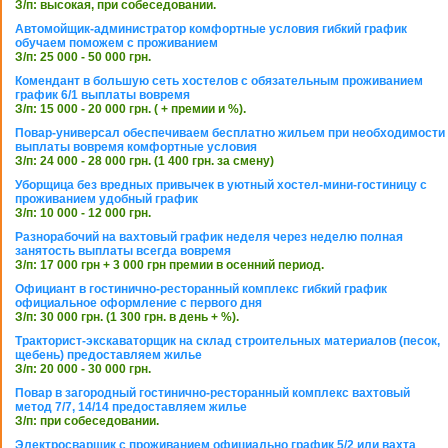
З/п: высокая, при собеседовании.
Автомойщик-администратор комфортные условия гибкий график
обучаем поможем с проживанием
З/п: 25 000 - 50 000 грн.
Комендант в большую сеть хостелов с обязательным проживанием
график 6/1 выплаты вовремя
З/п: 15 000 - 20 000 грн. ( + премии и %).
Повар-универсал обеспечиваем бесплатно жильем при необходимости
выплаты вовремя комфортные условия
З/п: 24 000 - 28 000 грн. (1 400 грн. за смену)
Уборщица без вредных привычек в уютный хостел-мини-гостиницу с
проживанием удобный график
З/п: 10 000 - 12 000 грн.
Разнорабочий на вахтовый график неделя через неделю полная
занятость выплаты всегда вовремя
З/п: 17 000 грн + 3 000 грн премии в осенний период.
Официант в гостинично-ресторанный комплекс гибкий график
официальное оформление с первого дня
З/п: 30 000 грн. (1 300 грн. в день + %).
Тракторист-экскаваторщик на склад строительных материалов (песок,
щебень) предоставляем жилье
З/п: 20 000 - 30 000 грн.
Повар в загородный гостинично-ресторанный комплекс вахтовый
метод 7/7, 14/14 предоставляем жилье
З/п: при собеседовании.
Электросварщик с проживанием официально график 5/2 или вахта