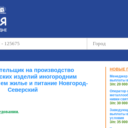
отельщик на производство
НОВЫЕ 
ских изделий иногородним
Менеджер 
выплаты в
ем жилье и питание Новгород-
З/п: 20 000
Северский
Оператор с
металлооб
нивки свя
З/п: 30 000
Заведующи
едовании.
выплаты в
условия
З/п: 35 000