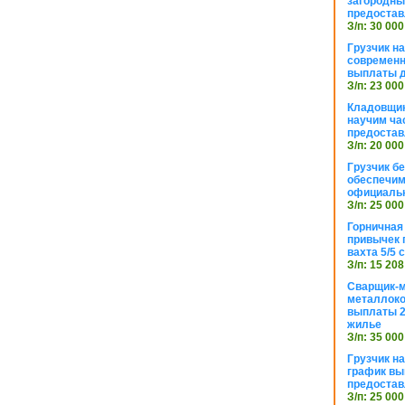
загородный
предостав
З/п: 30 000
Грузчик н
современн
выплаты д
З/п: 23 000
Кладовщик
научим ча
предостав
З/п: 20 000
Грузчик б
обеспечим
официаль
З/п: 25 000
Горничная
привычек 
вахта 5/5
З/п: 15 208
Сварщик-
металлоко
выплаты 2
жилье
З/п: 35 000
Грузчик на
график вы
предостав
З/п: 25 000