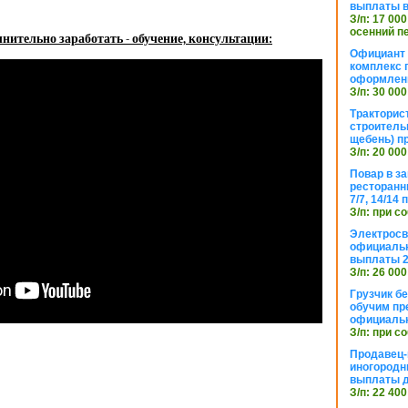
выплаты в
З/п: 17 000
осенний п
нительно заработать - обучение, консультации:
Официант 
комплекс 
оформлени
З/п: 30 000
Тракторис
строитель
щебень) п
З/п: 20 000
Повар в з
ресторанн
7/7, 14/14
З/п: при с
Электросв
официальн
выплаты 2
З/п: 26 000
Грузчик бе
обучим пр
официальн
З/п: при с
Продавец-
иногородн
выплаты 
З/п: 22 400