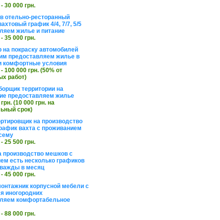
 - 30 000 грн.
в отельно-ресторанный
ахтовый график 4/4, 7/7, 5/5
ляем жилье и питание
 - 35 000 грн.
 на покраску автомобилей
им предоставляем жилье в
и комфортные условия
 - 100 000 грн. (50% от
х работ)
борщик территории на
ие предоставляем жилье
 грн. (10 000 грн. на
ьный срок)
ортировщик на производство
рафик вахта с проживанием
сему
 - 25 500 грн.
а производство мешков с
ем есть несколько графиков
важды в месяц
 - 45 000 грн.
онтажник корпусной мебели с
я иногородних
вляем комфортабельное
 - 88 000 грн.