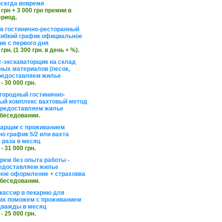
сегда вовремя
 грн + 3 000 грн премии в
ериод.
в гостинично-ресторанный
гибкий график официальное
е с первого дня
 грн. (1 300 грн. в день + %).
т-экскаваторщик на склад
ных материалов (песок,
редоставляем жилье
 - 30 000 грн.
агородный гостинично-
ый комплекс вахтовый метод
 предоставляем жилье
обеседовании.
арщик с проживанием
о график 5/2 или вахта
 раза в месяц
 - 31 000 грн.
рем без опыта работы -
едоставляем жилье
ое оформление + страховка
обеседовании.
кассир в пекарню для
их поможем с проживанием
дважды в месяц
 - 25 000 грн.