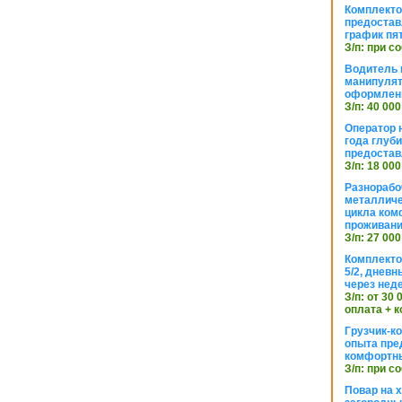
Комплекто
предостав
график пя
З/п: при с
Водитель к
манипуля
оформлен
З/п: 40 000
Оператор 
года глуб
предостав
З/п: 18 000
Разнорабо
металличе
цикла ком
проживан
З/п: 27 000
Комплекто
5/2, днев
через нед
З/п: от 30
оплата + к
Грузчик-к
опыта пре
комфортн
З/п: при с
Повар на 