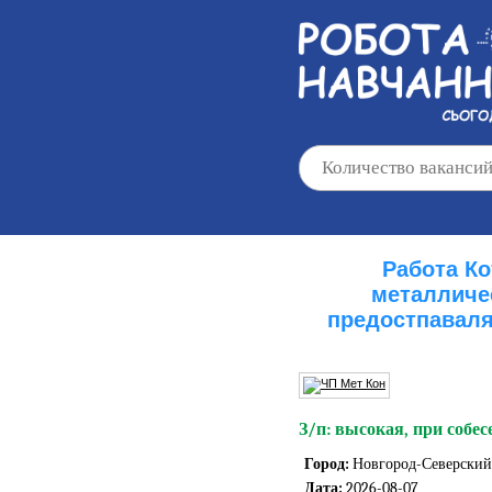
Работа К
металличе
предостпаваля
З/п: высокая, при собес
Город:
Новгород-Северский
Дата:
2026-08-07