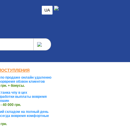
UA
ПОСТУПЛЕНИЯ
по продаже онлайн удаленно
орвремя обзвон клиентов
 грн. + бонусы.
танка чпу в цех
работки выплаты вовремя
тошин
 - 40 000 грн.
й складом на полный день
сегда вовремя комфортные
 грн.