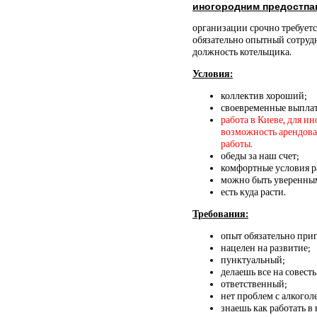
иногородним предостпа
организации срочно требуетс
обязательно опытный сотрудн
должность котельщика.
Условия:
коллектив хороший;
своевременные выплат
работа в Киеве, для и
возможность арендовать
работы.
обеды за наш счет;
комфортные условия р
можно быть уверенным
есть куда расти.
Требования:
опыт обязательно приг
нацелен на развитие;
пунктуальный;
делаешь все на совесть
ответственный;
нет проблем с алкогол
знаешь как работать в 