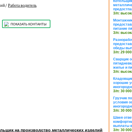
Котельщик
металличе
кий/
Работа водитель
предостпа
З/п: высок
Монтажник
предостав
ПОКАЗАТЬ КОНТАНТЫ
питание п
З/п: высок
Разнорабо
предостав
обеды вы
З/п: 29 000
Сварщик 
пятидневк
жилье и п
З/п: высок
Кладовщи
хорошие у
иногородн
З/п: 30 000
Грузчик п
условия о
иногородн
З/п: 30 000
Швея отве
комфортны
выплаты в
ельщик на производство металлических изделий
З/п: 30 000