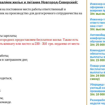
валяем жилье и питание Новгород-Северский:
Инженер-к
оформим 
я на постоянное место работы ответственный и
вовремя п
ик на производство для долгосрочного сотрудничества на
З/п: высок
Инженер-т
ответстве
наш счет
З/п: высок
Автомойщ
ы зарплаты;
комфортны
ногородних предоставляем бесплатное жилье. Также есть
обучаем п
 комнату или хостел за 230 - 350 грн. недалеко от места
З/п: 25 000
Комендант
обязатель
аботы;
выплаты 
 в завтрашнем дне;
З/п: 15 000
Повар-уни
бесплатно
выплаты 
З/п: 24 000
одиться;
смену)
Уборщица 
уютный хо
;
проживани
З/п: 10 000
ем;
Разнорабо
команде.
неделя че