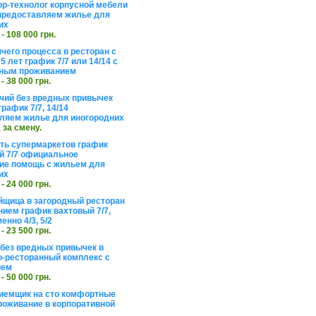
ор-технолог корпусной мебели
предоставляем жилье для
их
 - 108 000 грн.
чего процесса в ресторан с
5 лет график 7/7 или 14/14 с
ьным проживанием
 - 38 000 грн.
чий без вредных привычек
рафик 7/7, 14/14
ляем жилье для иногородних
а за смену.
еть супермаркетов график
 7/7 официальное
е помощь с жильем для
их
 - 24 000 грн.
щица в загородный ресторан
нием график вахтовый 7/7,
енно 4/3, 5/2
 - 23 500 грн.
без вредных привычек в
о-ресторанный комплекс с
ием
 - 50 000 грн.
иемщик на сто комфортные
роживание в корпоративной