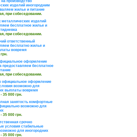
 на производство
ских изделий иногородним
валяем жилье и питание
ая, при собеседовании.
 металлических изделий
ляем бесплатное жилье и
ятидневка
ая, при собеседовании.
чий ответственный
ляем бесплатно жилье и
платы вовремя
 грн.
официальное оформление
а предоставляем бесплатное
итание
ая, при собеседовании.
к официальное оформление
словия возможно для
их выплаты вовремя
 - 35 000 грн.
олная занятость комфортные
фициально возможно для
их
 - 35 000 грн.
тственная срочно
е условия стабильные
озможно для иногородних
 - 35 000 грн.