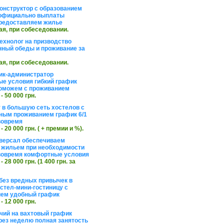
онструктор с образованием
официально выплаты
редоставляем жилье
ая, при собеседовании.
ехнолог на призводство
нный обеды и проживание за
ая, при собеседовании.
ик-администратор
е условия гибкий график
оможем с проживанием
 - 50 000 грн.
 в большую сеть хостелов с
ным проживанием график 6/1
вовремя
 - 20 000 грн. ( + премии и %).
версал обеспечиваем
 жильем при необходимости
вовремя комфортные условия
 - 28 000 грн. (1 400 грн. за
без вредных привычек в
стел-мини-гостиницу с
ем удобный график
 - 12 000 грн.
чий на вахтовый график
рез неделю полная занятость