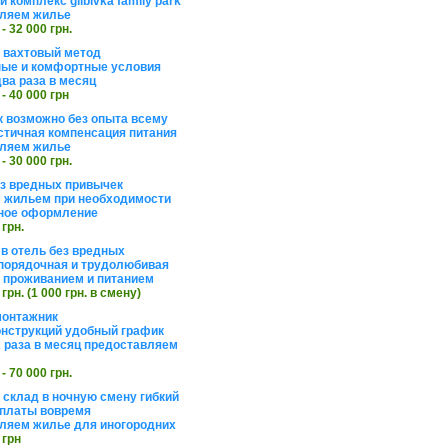
 комплекс glibivka family park
ляем жилье
 - 32 000 грн.
а вахтовый метод
ые и комфортные условия
ва раза в месяц
 - 40 000 грн
 возможно без опыта всему
стичная компенсация питания
ляем жилье
 - 30 000 грн.
ез вредных привычек
 жильем при необходимости
ное оформление
 грн.
 в отель без вредных
порядочная и трудолюбивая
 с проживанием и питанием
 грн. (1 000 грн. в смену)
монтажник
нструкций удобный график
 раза в месяц предоставляем
 - 70 000 грн.
 склад в ночную смену гибкий
платы вовремя
ляем жилье для иногородних
 грн