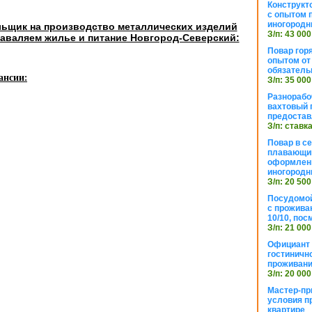
Конструкт
с опытом 
иногородн
ьщик на производство металлических изделий
З/п: 43 000
аваляем жилье и питание Новгород-Северский:
Повар горя
опытом от 
обязател
ансии:
З/п: 35 000
Разнорабо
вахтовый г
предостав
З/п: ставк
Повар в с
плавающий
оформлени
иногородн
З/п: 20 500
Посудомой
с прожива
10/10, посм
З/п: 21 000
Официант 
гостиничн
проживан
З/п: 20 000
Мастер-пр
условия п
квартире