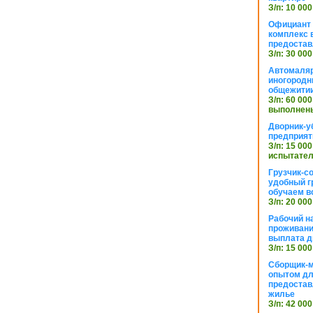
З/п: 10 000
Официант 
комплекс в
предостав
З/п: 30 000
Автомаляр
иногородн
общежити
З/п: 60 000
выполнены
Дворник-у
предприят
З/п: 15 000
испытател
Грузчик-с
удобный г
обучаем в
З/п: 20 000
Рабочий н
проживани
выплата д
З/п: 15 000
Сборщик-м
опытом дл
предоста
жилье
З/п: 42 000