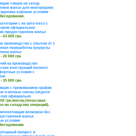
вщик товара на склад
ляем жилье для иногородних
тидневка хорошие условия
обеседовании.
атегории с на авто iveco с
тором официальное
ие предоставляем жилье
 - 43 000 грн.
на производство с опытом от 1
инная переработка кукурузы
ляем жилье
 - 20 000 грн
чий на производство
ских конструкций полного
фортные условия с
ием
 - 35 000 грн.
вщик с проживанием график
ные и ночные смены (неделя
елю) официально
 000 грн./месяц (почасовая
ол-во складских операций).
омплектовщик возможно без
доставляем жилье
ые условия
обеседовании.
холодный процесс в