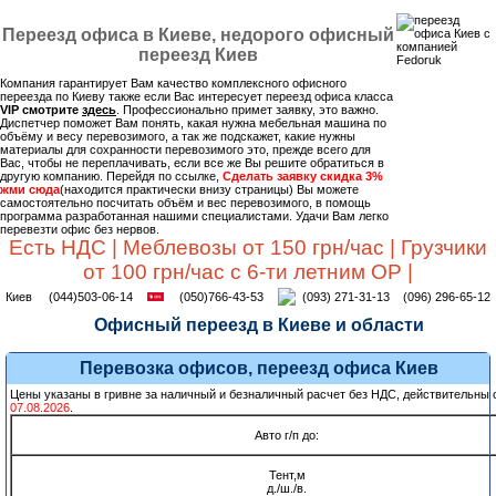
Переезд офиса в Киеве, недорого офисный
переезд Киев
Компания гарантирует Вам качество комплексного офисного
переезда по Киеву также если Вас интересует переезд офиса класса
VIP смотрите
здесь
. Профессионально примет заявку, это важно.
Диспетчер поможет Вам понять, какая нужна мебельная машина по
объёму и весу перевозимого, а так же подскажет, какие нужны
материалы для сохранности перевозимого это, прежде всего для
Вас, чтобы не переплачивать, если все же Вы решите обратиться в
другую компанию. Перейдя по ссылке,
Сделать заявку скидка 3%
жми сюда
(находится практически внизу страницы) Вы можете
самостоятельно посчитать объём и вес перевозимого, в помощь
программа разработанная нашими специалистами. Удачи Вам легко
перевезти офис без нервов.
Есть НДС | Меблевозы от 150 грн/час | Грузчики
от 100 грн/час с 6-ти летним ОР |
Киев
(044)503-06-14
(050)766-43-53
(093) 271-31-13
(096) 296-65-12
Офисный переезд в Киеве и области
Перевозка офисов, переезд офиса Киев
Цены указаны в гривне за наличный и безналичный расчет без НДС, действительны 
07.08.2026
.
Авто г/п до:
Тент,м
д./ш./в.