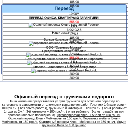
185,00
185,00
Переезд
-
10,00**
ПЕРЕЕЗД ОФИСА, КВАРТИРЫ С ГАРАНТИЕЙ!
2 часа
555,00
1,5 т.
3,0/2,0/2,3
Наши заказчики:
14 м3
185,00
Волков Козьяков і Партнери
185,00
-
ООО "Олимпас Москва"
10,00**
Представительство в Украине
2 часа
555,00
Сеть туристических агентств «Галопом по Европам»
1,5 т.
4,3/2,0/2,3
Lufthansa - Авиабилеты в любую точку мира
20 м3
200,00
200,00
-
10,00**
2 часа
600,00
Офисный переезд с грузчиками недорого
3,5 т.
Наша компания предоставляет услуги грузчиков для офисного переезда по
4,3/2,0/2,3
категориям в зависимости от сложности выполнения работ. Грузчики 1-й категории –
20 м3
100 грн./ ч. ( без опыта работы), грузчики 2-й категории – 120 грн./ ч. ( опыт работы от
250,00
1 года до 2-х ), 3-й категории – 180 грн./ ч. ( опыт работы от 3-х лет, зарабатывают
250,00
профессионально повседневно).
Грузоперевозки Киев - ГАЗели от 150 грн./ч.
250,00
Офисный переезд Киев - Меблевозы от 150 грн./ч.
Перевозка мебели Киев -
Меблевозы от 150 грн./ч.
Квартирный переезд Киев - Меблевозы от 150 грн./ч.
Услуги
дог.
грузчиков Киев от 100 грн./час
3 часа