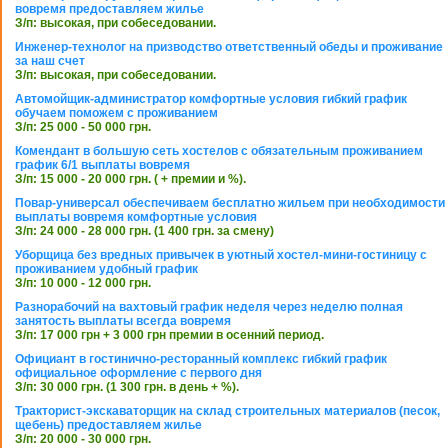
вовремя предоставляем жилье
З/п: высокая, при собеседовании.
Инженер-технолог на призводство ответственный обеды и проживание
за наш счет
З/п: высокая, при собеседовании.
Автомойщик-администратор комфортные условия гибкий график
обучаем поможем с проживанием
З/п: 25 000 - 50 000 грн.
Комендант в большую сеть хостелов с обязательным проживанием
график 6/1 выплаты вовремя
З/п: 15 000 - 20 000 грн. ( + премии и %).
Повар-универсал обеспечиваем бесплатно жильем при необходимости
выплаты вовремя комфортные условия
З/п: 24 000 - 28 000 грн. (1 400 грн. за смену)
Уборщица без вредных привычек в уютный хостел-мини-гостиницу с
проживанием удобный график
З/п: 10 000 - 12 000 грн.
Разнорабочий на вахтовый график неделя через неделю полная
занятость выплаты всегда вовремя
З/п: 17 000 грн + 3 000 грн премии в осенний период.
Официант в гостинично-ресторанный комплекс гибкий график
официальное оформление с первого дня
З/п: 30 000 грн. (1 300 грн. в день + %).
Тракторист-экскаваторщик на склад строительных материалов (песок,
щебень) предоставляем жилье
З/п: 20 000 - 30 000 грн.