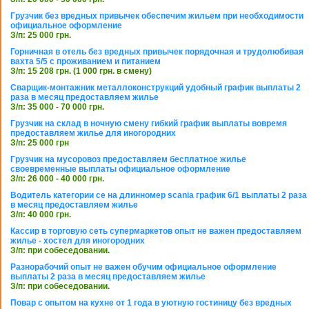
Грузчик без вредных привычек обеспечим жильем при необходимости
официальное оформление
З/п: 25 000 грн.
Горничная в отель без вредных привычек порядочная и трудолюбивая
вахта 5/5 с проживанием и питанием
З/п: 15 208 грн. (1 000 грн. в смену)
Сварщик-монтажник металлоконструкций удобный график выплаты 2
раза в месяц предоставляем жилье
З/п: 35 000 - 70 000 грн.
Грузчик на склад в ночную смену гибкий график выплаты вовремя
предоставляем жилье для иногородних
З/п: 25 000 грн
Грузчик на мусоровоз предоставляем бесплатное жилье
своевременные выплаты официальное оформление
З/п: 26 000 - 40 000 грн.
Водитель категории се на длинномер scania график 6/1 выплаты 2 раза
в месяц предоставляем жилье
З/п: 40 000 грн.
Кассир в торговую сеть супермаркетов опыт не важен предоставляем
жилье - хостел для иногородних
З/п: при собеседовании.
Разнорабочий опыт не важен обучим официальное оформление
выплаты 2 раза в месяц предоставляем жилье
З/п: при собеседовании.
Повар с опытом на кухне от 1 года в уютную гостиницу без вредных