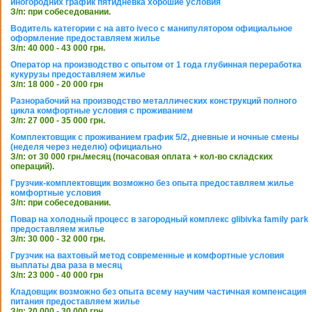
иногородних график пятидневка хорошие условия
З/п: при собеседовании.
Водитель категории с на авто iveco с манипулятором официальное
оформление предоставляем жилье
З/п: 40 000 - 43 000 грн.
Оператор на производство с опытом от 1 года глубинная переработка
кукурузы предоставляем жилье
З/п: 18 000 - 20 000 грн
Разнорабочий на производство металлических конструкций полного
цикла комфортные условия с проживанием
З/п: 27 000 - 35 000 грн.
Комплектовщик с проживанием график 5/2, дневные и ночные смены
(неделя через неделю) официально
З/п: от 30 000 грн./месяц (почасовая оплата + кол-во складских
операций).
Грузчик-комплектовщик возможно без опыта предоставляем жилье
комфортные условия
З/п: при собеседовании.
Повар на холодный процесс в загородный комплекс glibivka family park
предоставляем жилье
З/п: 30 000 - 32 000 грн.
Грузчик на вахтовый метод современные и комфортные условия
выплаты два раза в месяц
З/п: 23 000 - 40 000 грн
Кладовщик возможно без опыта всему научим частичная компенсация
питания предоставляем жилье
З/п: 20 000 - 30 000 грн.