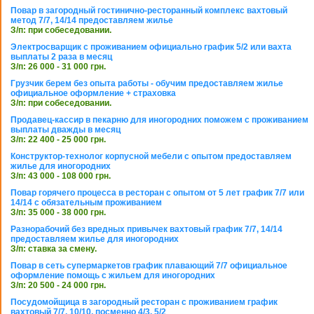
Повар в загородный гостинично-ресторанный комплекс вахтовый
метод 7/7, 14/14 предоставляем жилье
З/п: при собеседовании.
Электросварщик с проживанием официально график 5/2 или вахта
выплаты 2 раза в месяц
З/п: 26 000 - 31 000 грн.
Грузчик берем без опыта работы - обучим предоставляем жилье
официальное оформление + страховка
З/п: при собеседовании.
Продавец-кассир в пекарню для иногородних поможем с проживанием
выплаты дважды в месяц
З/п: 22 400 - 25 000 грн.
Конструктор-технолог корпусной мебели с опытом предоставляем
жилье для иногородних
З/п: 43 000 - 108 000 грн.
Повар горячего процесса в ресторан с опытом от 5 лет график 7/7 или
14/14 с обязательным проживанием
З/п: 35 000 - 38 000 грн.
Разнорабочий без вредных привычек вахтовый график 7/7, 14/14
предоставляем жилье для иногородних
З/п: ставка за смену.
Повар в сеть супермаркетов график плавающий 7/7 официальное
оформление помощь с жильем для иногородних
З/п: 20 500 - 24 000 грн.
Посудомойщица в загородный ресторан с проживанием график
вахтовый 7/7, 10/10, посменно 4/3, 5/2