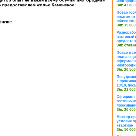
иногородн
о предоставляем жилье Каменское:
З/п: 43 000
Повар горя
опытом от 
обязател
ансии:
З/п: 35 000
Разнорабо
вахтовый г
предостав
З/п: ставк
Повар в с
плавающий
оформлени
иногородн
З/п: 20 500
Посудомой
с прожива
10/10, посм
З/п: 21 000
Официант 
гостиничн
проживан
З/п: 20 000
Мастер-пр
условия п
квартире
З/п: 10 000