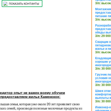
З/п: высок
ПОКАЗАТЬ КОНТАНТЫ
Монтажник
предостав
питание п
З/п: высок
Разнорабо
предостав
обеды вы
З/п: 29 000
Сварщик 
пятидневк
жилье и п
З/п: высок
Кладовщи
хорошие у
иногородн
З/п: 30 000
Грузчик п
условия о
иногородн
З/п: 30 000
Швея отве
едитор опыт не важен всему обучим
комфортны
 предоставляем жилье Каменское:
выплаты в
З/п: 30 000
льшая семья, которая уже около 20 лет проявляет свою
Инженер-к
ких семей, производя полезные молочные продукты из
оформим 