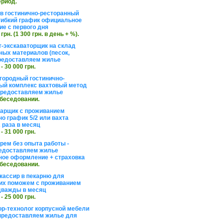
ериод.
в гостинично-ресторанный
гибкий график официальное
е с первого дня
 грн. (1 300 грн. в день + %).
т-экскаваторщик на склад
ных материалов (песок,
редоставляем жилье
 - 30 000 грн.
агородный гостинично-
ый комплекс вахтовый метод
 предоставляем жилье
обеседовании.
арщик с проживанием
о график 5/2 или вахта
 раза в месяц
 - 31 000 грн.
рем без опыта работы -
едоставляем жилье
ое оформление + страховка
обеседовании.
кассир в пекарню для
их поможем с проживанием
дважды в месяц
 - 25 000 грн.
ор-технолог корпусной мебели
предоставляем жилье для