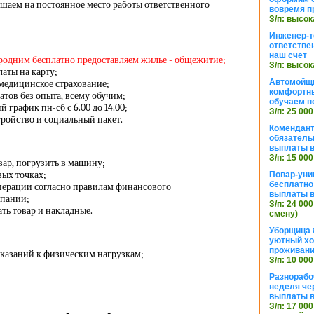
шаем на постоянное место работы ответственного
вовремя п
З/п: высок
Инженер-т
ответстве
наш счет
ородним бесплатно предоставляем жилье - общежитие;
З/п: высок
аты на карту;
Автомойщ
медицинское страхование;
комфортны
тов без опыта, всему обучим;
обучаем п
график пн-сб с 6.00 до 14.00;
З/п: 25 000
ройство и социальный пакет.
Комендант
обязатель
выплаты 
З/п: 15 000
вар, погрузить в машину;
вых точках;
Повар-уни
бесплатно
перации согласно правилам финансового
выплаты 
мпании;
З/п: 24 000
ать товар и накладные.
смену)
Уборщица 
уютный хо
проживани
казаний к физическим нагрузкам;
З/п: 10 000
Разнорабо
неделя че
выплаты в
З/п: 17 000