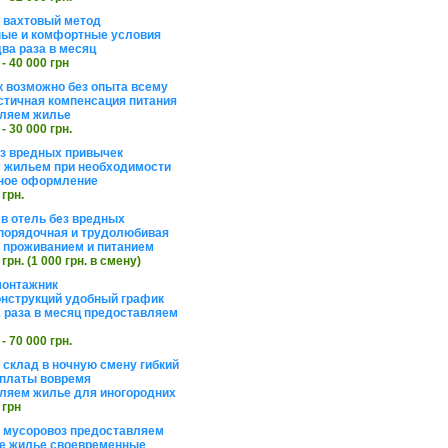
а вахтовый метод
ые и комфортные условия
ва раза в месяц
 - 40 000 грн
 возможно без опыта всему
стичная компенсация питания
ляем жилье
 - 30 000 грн.
ез вредных привычек
 жильем при необходимости
ное оформление
 грн.
 в отель без вредных
порядочная и трудолюбивая
 с проживанием и питанием
 грн. (1 000 грн. в смену)
монтажник
нструкций удобный график
 раза в месяц предоставляем
 - 70 000 грн.
 склад в ночную смену гибкий
платы вовремя
ляем жилье для иногородних
 грн
а мусоровоз предоставляем
е жилье своевременные