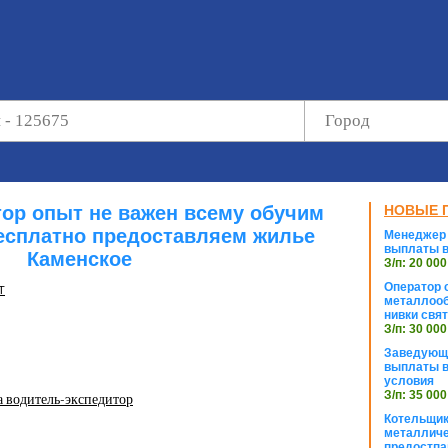
тор опыт не важен всему обучим
НОВЫЕ 
есплатно предоставляем жилье
Менеджер 
выплаты в
Каменское
З/п: 20 000
Оператор с
Т
металлооб
нивки свя
З/п: 30 000
Заведующи
выплаты в
условия
З/п: 35 000
а водитель-экспедитор
Котельщик
металличе
предостпа