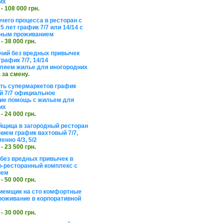
их
 - 108 000 грн.
чего процесса в ресторан с
5 лет график 7/7 или 14/14 с
ьным проживанием
 - 38 000 грн.
чий без вредных привычек
рафик 7/7, 14/14
ляем жилье для иногородних
а за смену.
еть супермаркетов график
 7/7 официальное
е помощь с жильем для
их
 - 24 000 грн.
щица в загородный ресторан
нием график вахтовый 7/7,
енно 4/3, 5/2
 - 23 500 грн.
без вредных привычек в
о-ресторанный комплекс с
ием
 - 50 000 грн.
иемщик на сто комфортные
роживание в корпоративной
 - 30 000 грн.