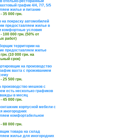
в отельно-ресторанный
ахтовый график 4/4, 7/7, 5/5
ляем жилье и питание
 - 35 000 грн.
 на покраску автомобилей
им предоставляем жилье в
и комфортные условия
 - 100 000 грн. (50% от
х работ)
борщик территории на
ие предоставляем жилье
 грн. (10 000 грн. на
ьный срок)
ортировщик на производство
рафик вахта с проживанием
сему
 - 25 500 грн.
а производство мешков с
ем есть несколько графиков
важды в месяц
 - 45 000 грн.
онтажник корпусной мебели с
я иногородних
вляем комфортабельное
 - 88 000 грн.
вщик товара на склад
ляем жилье для иногородних