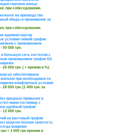
редоставляем жилье
ая, при собеседовании.
ехнолог на призводство
нный обеды и проживание за
ая, при собеседовании.
ик-администратор
е условия гибкий график
оможем с проживанием
 - 50 000 грн.
 в большую сеть хостелов с
ным проживанием график 6/1
вовремя
 - 20 000 грн. ( + премии и %).
версал обеспечиваем
 жильем при необходимости
вовремя комфортные условия
 - 28 000 грн. (1 400 грн. за
без вредных привычек в
стел-мини-гостиницу с
ем удобный график
 - 12 000 грн.
чий на вахтовый график
рез неделю полная занятость
сегда вовремя
 грн + 3 000 грн премии в