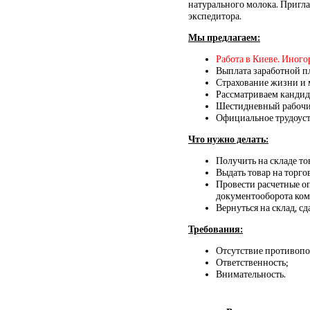
натурального молока. Пригла
экспедитора.
Мы предлагаем:
Работа в Киеве. Иног
Выплата заработной пл
Страхование жизни и 
Рассматриваем кандида
Шестидневный рабочий 
Официальное трудоуст
Что нужно делать:
Получить на складе то
Выдать товар на торго
Провести расчетные о
документооборота ко
Вернуться на склад, сд
Требования:
Отсутствие противопо
Ответственность;
Внимательность.