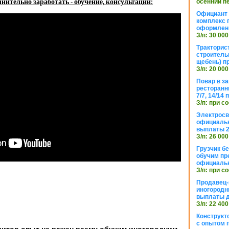
нительно заработать - обучение, консультации:
осенний п
Официант 
комплекс 
оформлени
З/п: 30 000
Тракторис
строитель
щебень) п
З/п: 20 000
Повар в з
ресторанн
7/7, 14/14
З/п: при с
Электросв
официальн
выплаты 2
З/п: 26 000
Грузчик бе
обучим пр
официальн
З/п: при с
Продавец-
иногородн
выплаты 
З/п: 22 400
Конструкт
с опытом 
дитор опыт не важен всему обучим иногородним