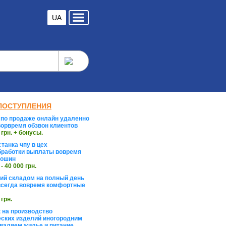
UA
ПОСТУПЛЕНИЯ
по продаже онлайн удаленно
орвремя обзвон клиентов
 грн. + бонусы.
танка чпу в цех
работки выплаты вовремя
тошин
 - 40 000 грн.
й складом на полный день
сегда вовремя комфортные
 грн.
 на производство
ских изделий иногородним
валяем жилье и питание