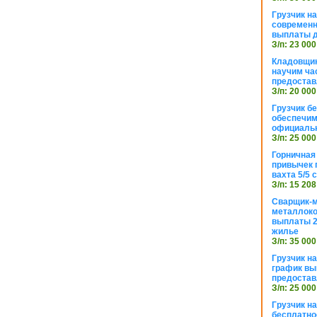
Грузчик н
современн
выплаты д
З/п: 23 000
Кладовщик
научим ча
предостав
З/п: 20 000
Грузчик б
обеспечим
официаль
З/п: 25 000
Горничная
привычек 
вахта 5/5
З/п: 15 208
Сварщик-
металлоко
выплаты 2
жилье
З/п: 35 000
Грузчик на
график вы
предостав
З/п: 25 000
Грузчик н
бесплатно