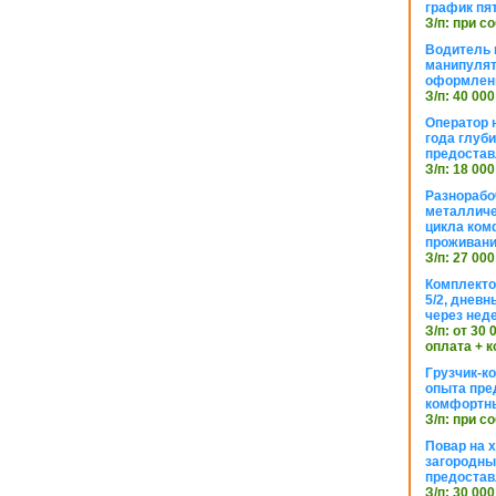
график пя
З/п: при с
Водитель к
манипуля
оформлен
З/п: 40 000
Оператор 
года глуб
предостав
З/п: 18 000
Разнорабо
металличе
цикла ком
проживан
З/п: 27 000
Комплекто
5/2, днев
через нед
З/п: от 30
оплата + к
Грузчик-к
опыта пре
комфортн
З/п: при с
Повар на 
загородный
предостав
З/п: 30 000