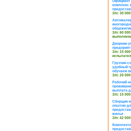
Официант 
комплекс в
предостав
З/п: 30 000
Автомаляр
иногородн
общежити
З/п: 60 000
выполнены
Дворник-у
предприят
З/п: 15 000
испытател
Грузчик-с
удобный г
обучаем в
З/п: 20 000
Рабочий н
проживани
выплата д
З/п: 15 000
Сборщик-м
опытом дл
предоста
жилье
З/п: 42 000
Комплекто
предостав