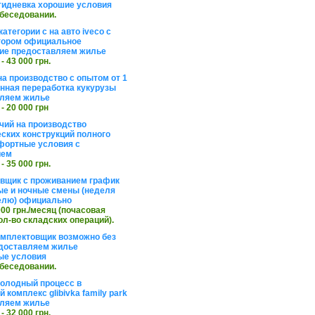
тидневка хорошие условия
обеседовании.
атегории с на авто iveco с
тором официальное
ие предоставляем жилье
 - 43 000 грн.
на производство с опытом от 1
инная переработка кукурузы
ляем жилье
 - 20 000 грн
чий на производство
ских конструкций полного
фортные условия с
ием
 - 35 000 грн.
вщик с проживанием график
ные и ночные смены (неделя
елю) официально
 000 грн./месяц (почасовая
ол-во складских операций).
омплектовщик возможно без
доставляем жилье
ые условия
обеседовании.
холодный процесс в
 комплекс glibivka family park
ляем жилье
 - 32 000 грн.