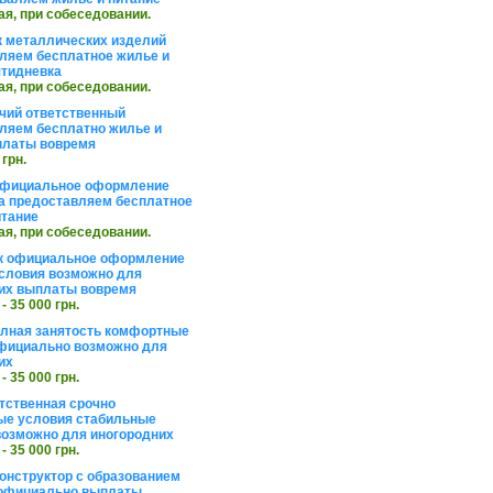
ая, при собеседовании.
 металлических изделий
ляем бесплатное жилье и
ятидневка
ая, при собеседовании.
чий ответственный
ляем бесплатно жилье и
платы вовремя
 грн.
официальное оформление
а предоставляем бесплатное
итание
ая, при собеседовании.
к официальное оформление
словия возможно для
их выплаты вовремя
 - 35 000 грн.
олная занятость комфортные
фициально возможно для
их
 - 35 000 грн.
тственная срочно
е условия стабильные
озможно для иногородних
 - 35 000 грн.
онструктор с образованием
официально выплаты