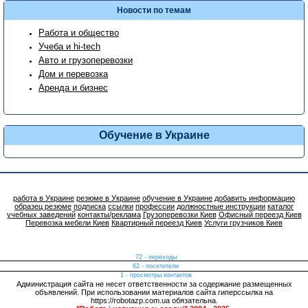
Новости по темам
Работа и общество
Учеба и hi-tech
Авто и грузоперевозки
Дом и перевозка
Аренда и бизнес
Обучение в Украине
работа в Украине
резюме в Украине
обучение в Украине
добавить информацию
образец резюме
подписка
ссылки
профессии
должностные инструкции
каталог
учебных заведений
контакты/реклама
Грузоперевозки Киев
Офисный переезд Киев
Перевозка мебели Киев
Квартирный переезд Киев
Услуги грузчиков Киев
72 - переходы
62 - посетители
1 - просмотры контактов
Администрация сайта не несет ответственности за содержание размещенных
объявлений. При использовании материалов сайта гиперссылка на
https://robotazp.com.ua обязательна.