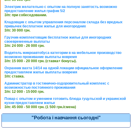
Электрик желательно с опытом на полную занятость возможно
предоставление жилья график 5/2
З/п: при собеседовании.
Кладовщик с опытом управления персоналом склада без вредных
привычек бесплатное жилье для иногородних
З/п: 30 000 грн.
Грузчик-комплектовщик бесплатное жилье для иногородних
своевременные выплаты
З/п: 24 000 - 26 000 грн.
Водитель микроавтобуса категории в на мебельное производство
возможно проживание выплаты вовремя
З/п: 15 000 - 20 000 грн. (ставка+ бонусы).
Охранник вахта 14/14 на одной локации официальное оформление
предоставляем жилье выплаты вовремя
З/п: ставка.
Администратор в гостинично-оздоровительный комплекс с
возможностью постоянного проживания
З/п: 12 000 - 15 000 грн.
Повар с опытом и умением готовить блюда гуцульской и украинской
кухни предоставляем жилье
З/п: 45 000 - 50 000 грн. (1 500 грн./смена)
"Робота і навчання сьогодні"