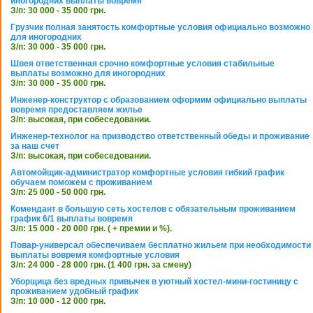
иногородних выплаты вовремя
З/п: 30 000 - 35 000 грн.
Грузчик полная занятость комфортные условия официально возможно
для иногородних
З/п: 30 000 - 35 000 грн.
Швея ответственная срочно комфортные условия стабильные
выплаты возможно для иногородних
З/п: 30 000 - 35 000 грн.
Инженер-конструктор с образованием оформим официально выплаты
вовремя предоставляем жилье
З/п: высокая, при собеседовании.
Инженер-технолог на призводство ответственный обеды и проживание
за наш счет
З/п: высокая, при собеседовании.
Автомойщик-администратор комфортные условия гибкий график
обучаем поможем с проживанием
З/п: 25 000 - 50 000 грн.
Комендант в большую сеть хостелов с обязательным проживанием
график 6/1 выплаты вовремя
З/п: 15 000 - 20 000 грн. ( + премии и %).
Повар-универсал обеспечиваем бесплатно жильем при необходимости
выплаты вовремя комфортные условия
З/п: 24 000 - 28 000 грн. (1 400 грн. за смену)
Уборщица без вредных привычек в уютный хостел-мини-гостиницу с
проживанием удобный график
З/п: 10 000 - 12 000 грн.