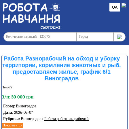
UA
Работа Разнорабочий на обход и уборку
территории, кормление животных и рыб,
предоставляем жилье, график 6/1
Виноградов
Пмк-77
З/п: 30 000 грн.
Город:
Виноградов
Дата:
2026-08-07
Рубрика:
Виноградов/
Работа работник-рабочий
Пожаловатся