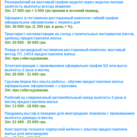
Разнорабочий на вахтовый график неделя через неделю полная
занятость выплаты всегда вовремя
З/п: 17 000 грн + 3 000 грн премии в осенний период.
Официант в гостинично-ресторанный комплекс гибкий график
официальное оформление с первого дня
З/п: 30 000 грн. (1 300 грн. в день + %).
Тракторист-экскаваторщик на склад строительных материалов (песок,
щебень) предоставляем жилье
З/п: 20 000 - 30 000 грн.
Повар в загородный гостинично-ресторанный комплекс вахтовый
метод 7/7, 14/14 предоставляем жилье
З/п: при собеседовании.
Электросварщик с проживанием официально график 5/2 или вахта
выплаты 2 раза в месяц
З/п: 26 000 - 31 000 грн.
Грузчик берем без опыта работы - обучим предоставляем жилье
официальное оформление + страховка
З/п: при собеседовании.
Рабочий на современный автомобильный завод выплаты 2 раза в
месяц предоставляем жилье
З/п: 13 000 - 16 000 грн.
Продавец-кассир в пекарню для иногородних поможем с проживанием
выплаты дважды в месяц
З/п: 22 400 - 25 000 грн.
Конструктор-технолог корпусной мебели с опытом предоставляем
жилье для иногородних