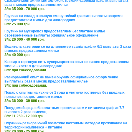
Сварщик-монтажник металлоконструкций удобный график выплаты 2
раза в месяц предоставляем жилье
З/п: 35 000 - 70 000 грн.
Грузчик на склад в ночную смену гибкий график выплаты вовремя
предоставляем жилье для иногородних
З/п: 25 000 грн
Грузчик на мусоровоз предоставляем бесплатное жилье
своевременные выплаты официальное оформление
З/п: 26 000 - 40 000 грн.
Водитель категории се на длинномер scania график 6/1 выплаты 2 раза
в месяц предоставляем жилье
З/п: 40 000 грн.
Кассир в торговую сеть супермаркетов опыт не важен предоставляем
жилье - хостел для иногородних
З/п: при собеседовании.
Разнорабочий опыт не важен обучим официальное оформление
выплаты 2 раза в месяц предоставляем жилье
З/п: при собеседовании.
Повар с опытом на кухне от 1 года в уютную гостиницу без вредных
привычек предоставляем жилье
З/п: 36 000 - 39 600 грн.
Посудомойщица с бесплатным проживанием и питанием график 7/7
выплата 2 раза в месяц
З/п: 11 250 - 12 000 грн.
Охранник-разнорабочий возможно вахтовым методом проживание на
территории комплекса + питание
З/п: 20 000 - 25 000 грн.