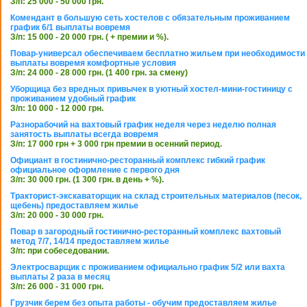
З/п: 25 000 - 50 000 грн.
Комендант в большую сеть хостелов с обязательным проживанием
график 6/1 выплаты вовремя
З/п: 15 000 - 20 000 грн. ( + премии и %).
Повар-универсал обеспечиваем бесплатно жильем при необходимости
выплаты вовремя комфортные условия
З/п: 24 000 - 28 000 грн. (1 400 грн. за смену)
Уборщица без вредных привычек в уютный хостел-мини-гостиницу с
проживанием удобный график
З/п: 10 000 - 12 000 грн.
Разнорабочий на вахтовый график неделя через неделю полная
занятость выплаты всегда вовремя
З/п: 17 000 грн + 3 000 грн премии в осенний период.
Официант в гостинично-ресторанный комплекс гибкий график
официальное оформление с первого дня
З/п: 30 000 грн. (1 300 грн. в день + %).
Тракторист-экскаваторщик на склад строительных материалов (песок,
щебень) предоставляем жилье
З/п: 20 000 - 30 000 грн.
Повар в загородный гостинично-ресторанный комплекс вахтовый
метод 7/7, 14/14 предоставляем жилье
З/п: при собеседовании.
Электросварщик с проживанием официально график 5/2 или вахта
выплаты 2 раза в месяц
З/п: 26 000 - 31 000 грн.
Грузчик берем без опыта работы - обучим предоставляем жилье