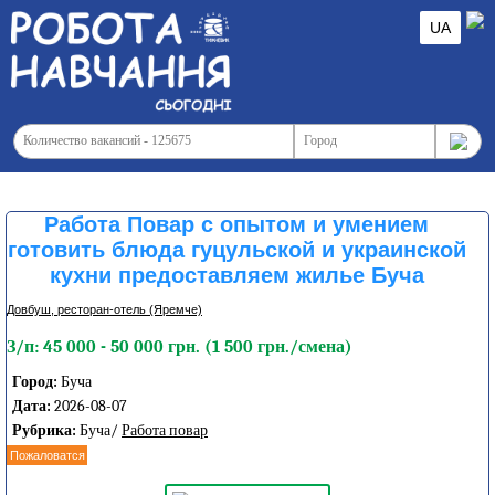
UA
Работа Повар с опытом и умением
готовить блюда гуцульской и украинской
кухни предоставляем жилье Буча
Довбуш, ресторан-отель (Яремче)
З/п: 45 000 - 50 000 грн. (1 500 грн./смена)
Город:
Буча
Дата:
2026-08-07
Рубрика:
Буча/
Работа повар
Пожаловатся