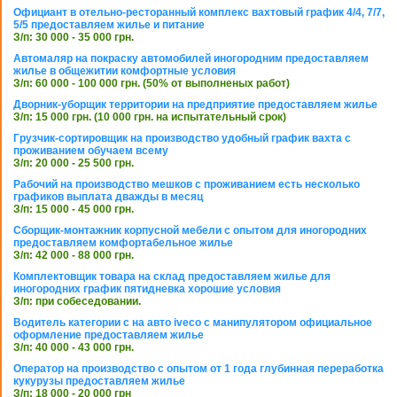
Официант в отельно-ресторанный комплекс вахтовый график 4/4, 7/7,
5/5 предоставляем жилье и питание
З/п: 30 000 - 35 000 грн.
Автомаляр на покраску автомобилей иногородним предоставляем
жилье в общежитии комфортные условия
З/п: 60 000 - 100 000 грн. (50% от выполненых работ)
Дворник-уборщик территории на предприятие предоставляем жилье
З/п: 15 000 грн. (10 000 грн. на испытательный срок)
Грузчик-сортировщик на производство удобный график вахта с
проживанием обучаем всему
З/п: 20 000 - 25 500 грн.
Рабочий на производство мешков с проживанием есть несколько
графиков выплата дважды в месяц
З/п: 15 000 - 45 000 грн.
Сборщик-монтажник корпусной мебели с опытом для иногородних
предоставляем комфортабельное жилье
З/п: 42 000 - 88 000 грн.
Комплектовщик товара на склад предоставляем жилье для
иногородних график пятидневка хорошие условия
З/п: при собеседовании.
Водитель категории с на авто iveco с манипулятором официальное
оформление предоставляем жилье
З/п: 40 000 - 43 000 грн.
Оператор на производство с опытом от 1 года глубинная переработка
кукурузы предоставляем жилье
З/п: 18 000 - 20 000 грн