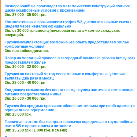
Разнорабочий на производство металлических конструкций полного
цикла комфортные условия с проживанием
З/п: 27 000 - 35 000 грн.
Комплектовщик с проживанием график 5/2, дневные и ночные смены
(неделя через неделю) официально
З/п: от 30 000 грн./месяц (почасовая оплата + кол-во складских
операций).
Грузчик-комплектовщик возможно без опыта предоставляем жилье
комфортные условия
З/п: при собеседовании.
Повар на холодный процесс в загородный комплекс glibivka family park
предоставляем жилье
З/п: 30 000 - 32 000 грн.
Грузчик на вахтовый метод современные и комфортные условия
выплаты два раза в месяц
З/п: 23 000 - 40 000 грн
Кладовщик возможно без опыта всему научим частичная компенсация
питания предоставляем жилье
З/п: 20 000 - 30 000 грн.
Грузчик без вредных привычек обеспечим жильем при необходимости
официальное оформление
З/п: 25 000 грн.
Горничная в отель без вредных привычек порядочная и трудолюбивая
вахта 5/5 с проживанием и питанием
З/п: 15 208 грн. (1 000 грн. в смену)