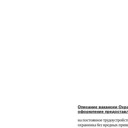
Описание вакансии Охра
оформление предоставл
на постоянное трудоустройс
охранника без вредных прив