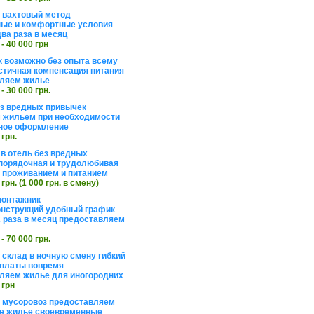
а вахтовый метод
ые и комфортные условия
ва раза в месяц
 - 40 000 грн
 возможно без опыта всему
стичная компенсация питания
ляем жилье
 - 30 000 грн.
ез вредных привычек
 жильем при необходимости
ное оформление
 грн.
 в отель без вредных
порядочная и трудолюбивая
 с проживанием и питанием
 грн. (1 000 грн. в смену)
монтажник
нструкций удобный график
 раза в месяц предоставляем
 - 70 000 грн.
 склад в ночную смену гибкий
платы вовремя
ляем жилье для иногородних
 грн
а мусоровоз предоставляем
е жилье своевременные