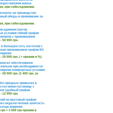
редоставляем жилье
ая, при собеседовании.
ехнолог на призводство
нный обеды и проживание за
ая, при собеседовании.
ик-администратор
е условия гибкий график
оможем с проживанием
 - 50 000 грн.
 в большую сеть хостелов с
ным проживанием график 6/1
вовремя
 - 20 000 грн. ( + премии и %).
версал обеспечиваем
 жильем при необходимости
вовремя комфортные условия
 - 28 000 грн. (1 400 грн. за
без вредных привычек в
стел-мини-гостиницу с
ем удобный график
 - 12 000 грн.
чий на вахтовый график
рез неделю полная занятость
сегда вовремя
 грн + 3 000 грн премии в