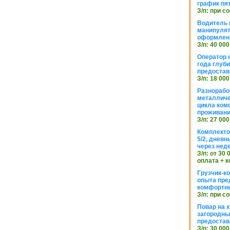
график пя
З/п: при с
Водитель к
манипуля
оформлен
З/п: 40 000
Оператор 
года глуб
предостав
З/п: 18 000
Разнорабо
металличе
цикла ком
проживан
З/п: 27 000
Комплекто
5/2, днев
через нед
З/п: от 30
оплата + к
Грузчик-к
опыта пре
комфортн
З/п: при с
Повар на 
загородный
предостав
З/п: 30 000