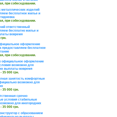
ая, при собеседовании.
 металлических изделий
ляем бесплатное жилье и
ятидневка
ая, при собеседовании.
чий ответственный
ляем бесплатно жилье и
платы вовремя
 грн.
официальное оформление
а предоставляем бесплатное
итание
ая, при собеседовании.
к официальное оформление
словия возможно для
их выплаты вовремя
 - 35 000 грн.
олная занятость комфортные
фициально возможно для
их
 - 35 000 грн.
тственная срочно
е условия стабильные
озможно для иногородних
 - 35 000 грн.
онструктор с образованием
официально выплаты