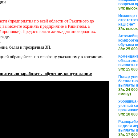
ации
вовремя п
З/п: высок
Инженер-т
ответстве
асти (предприятия по всей области от Ракитного до
наш счет
 вы можете охранять предприятие в Ракитном, а
З/п: высок
Мироновке). Предоставляем жилье для иногородних.
Автомойщ
ежду.
комфортны
4
обучаем п
ие, белая и прозрачная ЗП.
З/п: 25 000
цией обращайтесь по телефону указанному в контактах.
Комендант
обязатель
выплаты 
З/п: 15 000
нительно заработать - обучение, консультации:
Повар-уни
бесплатно
выплаты 
З/п: 24 000
смену)
Уборщица 
уютный хо
проживани
З/п: 10 000
Разнорабо
неделя че
выплаты в
З/п: 17 000