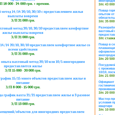
иногородн
П 18 000 - 24 000 грн. + премии.
З/п: 43 000
Повар горя
метод 14/14 20/10, 30/10 с предоставлением жилья
опытом от 
выплаты вовремя
обязател
З/П 21 000 грн.
З/п: 35 000
Разнорабо
хтовый метод 20/10, 30/10 предоставляем комфортное
вахтовый г
жилье выплаты вовремя
предостав
З/П 21 000 грн.
З/п: ставк
Повар в с
4/14 20/10, 30/10 предоставляем комфортное жилье со
плавающий
всеми удобствами
оформлени
З/П 21 000 грн.
иногородн
З/п: 20 500
 опыта вахтовый метод 20/10 или 10/5 иногородним
Посудомой
предоставляется жилье
с прожива
З/П 15 000 - 20 000 грн.
10/10, посм
З/п: 21 000
рафик 15/15 много объектов предоставляем жилье и
Официант 
питание
гостиничн
З/П 8 000 - 15 000 грн.
проживан
З/п: 20 000
да график вахта 21/21 предоставляем жилье и 3 разовое
Мастер-пр
питание
условия п
З/П 13 000 грн.
квартире
З/п: 10 000
мещений/объектов для иногородних предоставляем