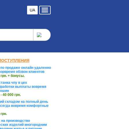
UA
ПОСТУПЛЕНИЯ
по продаже онлайн удаленно
орвремя обзвон клиентов
 грн. + бонусы.
танка чпу в цех
работки выплаты вовремя
тошин
 - 40 000 грн.
й складом на полный день
сегда вовремя комфортные
 грн.
 на производство
ских изделий иногородним
валяем жилье и питание