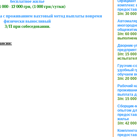
Официант 
бесплатное жилье
комплекс в
 000 - 12 000 грн, (1 000 грн/сутки)
предостав
З/п: 30 000
ха с проживанием вахтовый метод выплаты вовремя
физически выносливый
Автомаляр
иногородн
З/П при собеседовании.
общежити
З/п: 60 000
выполнены
ансии:
Дворник-у
предприят
З/п: 15 000
испытател
Грузчик-с
удобный г
обучаем в
З/п: 20 000
Рабочий н
проживани
выплата д
З/п: 15 000
Сборщик-м
опытом дл
предоста
жилье
З/п: 42 000
Комплекто
предостав