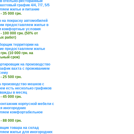
в отельно-ресторанный
ахтовый график 4/4, 7/7, 5/5
ляем жилье и питание
 - 35 000 грн.
 на покраску автомобилей
им предоставляем жилье в
и комфортные условия
 - 100 000 грн. (50% от
х работ)
борщик территории на
ие предоставляем жилье
 грн. (10 000 грн. на
ьный срок)
ортировщик на производство
рафик вахта с проживанием
сему
 - 25 500 грн.
а производство мешков с
ем есть несколько графиков
важды в месяц
 - 45 000 грн.
онтажник корпусной мебели с
я иногородних
вляем комфортабельное
 - 88 000 грн.
вщик товара на склад
ляем жилье для иногородних