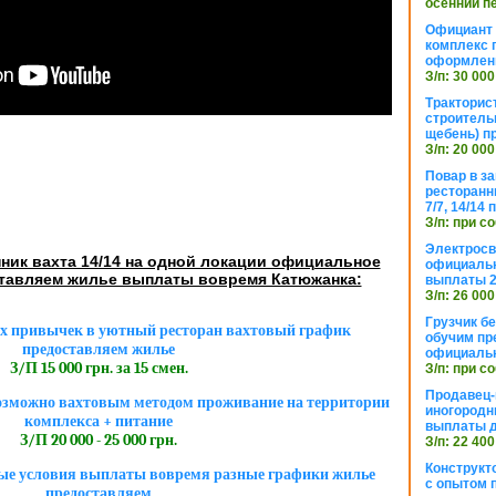
осенний п
Официант 
комплекс 
оформлени
З/п: 30 000
Тракторис
строитель
щебень) п
З/п: 20 000
Повар в з
ресторанн
7/7, 14/14
З/п: при с
Электросв
ник вахта 14/14 на одной локации официальное
официальн
тавляем жилье выплаты вовремя Катюжанка:
выплаты 2
З/п: 26 000
Грузчик бе
х привычек в уютный ресторан вахтовый график
обучим пр
предоставляем жилье
официальн
З/П 15 000 грн. за 15 смен.
З/п: при с
Продавец-
озможно вахтовым методом проживание на территории
иногородн
комплекса + питание
выплаты 
З/П 20 000 - 25 000 грн.
З/п: 22 400
Конструкт
ые условия выплаты вовремя разные графики жилье
с опытом 
предоставляем