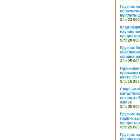
Грузчик н
современн
выплаты д
З/п: 23 000
Кладовщик
научим ча
предостав
З/п: 20 000
Грузчик б
обеспечим
официаль
З/п: 25 000
Горничная
привычек 
вахта 5/5
З/п: 15 208
Сварщик-
металлоко
выплаты 2
жилье
З/п: 35 000
Грузчик на
график вы
предостав
З/п: 25 000
Грузчик н
бесплатно