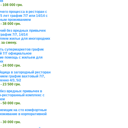
их
 - 108 000 грн.
чего процесса в ресторан с
5 лет график 7/7 или 14/14 с
ьным проживанием
 - 38 000 грн.
чий без вредных привычек
рафик 7/7, 14/14
ляем жилье для иногородних
а за смену.
еть супермаркетов график
 7/7 официальное
е помощь с жильем для
их
 - 24 000 грн.
щица в загородный ресторан
нием график вахтовый 7/7,
енно 4/3, 5/2
 - 23 500 грн.
без вредных привычек в
о-ресторанный комплекс с
ием
 - 50 000 грн.
иемщик на сто комфортные
роживание в корпоративной
 - 30 000 грн.