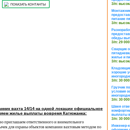
З/п: высок
ПОКАЗАТЬ КОНТАНТЫ
Монтажник
предостав
питание п
З/п: высок
Разнорабо
предостав
обеды вы
З/п: 29 000
Сварщик 
пятидневк
жилье и п
З/п: высок
Кладовщи
хорошие у
иногородн
З/п: 30 000
Грузчик п
условия о
иногородн
З/п: 30 000
Швея отве
нник вахта 14/14 на одной локации официальное
комфортны
яем жилье выплаты вовремя Катюжанка:
выплаты в
З/п: 30 000
тво приглашаем ответственного и внимательного
Инженер-к
ычек для охраны объектов компании вахтовым методом по
оформим 