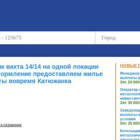
к вахта 14/14 на одной локации
НОВЫЕ 
ормление предоставляем жилье
Менеджер 
выплаты в
ты вовремя Катюжанка
З/п: 20 000
Оператор с
металлооб
нивки свя
З/п: 30 000
Заведующи
выплаты в
условия
З/п: 35 000
та охранник
Котельщик
металличе
предостпа