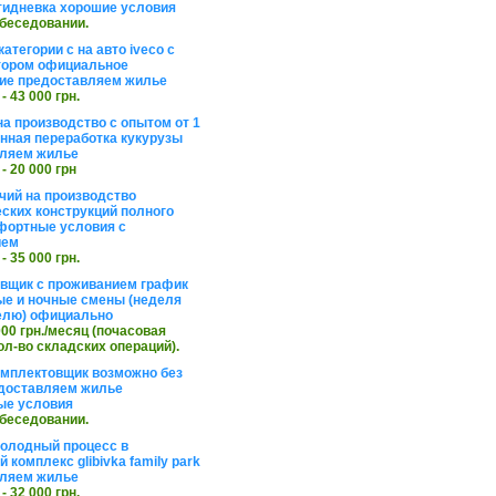
тидневка хорошие условия
обеседовании.
атегории с на авто iveco с
тором официальное
ие предоставляем жилье
 - 43 000 грн.
на производство с опытом от 1
инная переработка кукурузы
ляем жилье
 - 20 000 грн
чий на производство
ских конструкций полного
фортные условия с
ием
 - 35 000 грн.
вщик с проживанием график
ные и ночные смены (неделя
елю) официально
 000 грн./месяц (почасовая
ол-во складских операций).
омплектовщик возможно без
доставляем жилье
ые условия
обеседовании.
холодный процесс в
 комплекс glibivka family park
ляем жилье
 - 32 000 грн.