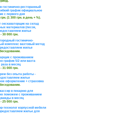
ериод.
в гостинично-ресторанный
гибкий график официальное
е с первого дня
 грн. (1 300 грн. в день + %).
т-экскаваторщик на склад
ных материалов (песок,
редоставляем жилье
 - 30 000 грн.
агородный гостинично-
ый комплекс вахтовый метод
 предоставляем жилье
обеседовании.
арщик с проживанием
о график 5/2 или вахта
 раза в месяц
 - 31 000 грн.
рем без опыта работы -
едоставляем жилье
ое оформление + страховка
обеседовании.
кассир в пекарню для
их поможем с проживанием
дважды в месяц
 - 25 000 грн.
ор-технолог корпусной мебели
предоставляем жилье для