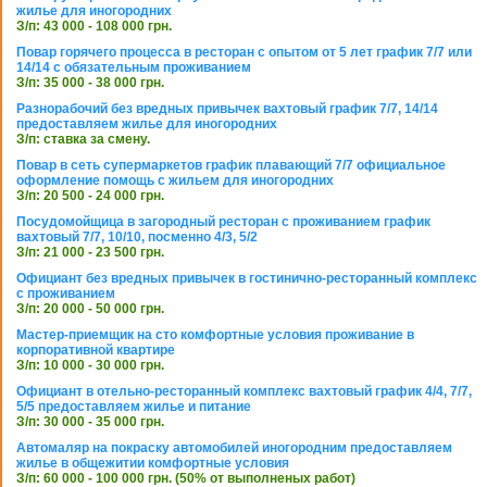
жилье для иногородних
З/п: 43 000 - 108 000 грн.
Повар горячего процесса в ресторан с опытом от 5 лет график 7/7 или
14/14 с обязательным проживанием
З/п: 35 000 - 38 000 грн.
Разнорабочий без вредных привычек вахтовый график 7/7, 14/14
предоставляем жилье для иногородних
З/п: ставка за смену.
Повар в сеть супермаркетов график плавающий 7/7 официальное
оформление помощь с жильем для иногородних
З/п: 20 500 - 24 000 грн.
Посудомойщица в загородный ресторан с проживанием график
вахтовый 7/7, 10/10, посменно 4/3, 5/2
З/п: 21 000 - 23 500 грн.
Официант без вредных привычек в гостинично-ресторанный комплекс
с проживанием
З/п: 20 000 - 50 000 грн.
Мастер-приемщик на сто комфортные условия проживание в
корпоративной квартире
З/п: 10 000 - 30 000 грн.
Официант в отельно-ресторанный комплекс вахтовый график 4/4, 7/7,
5/5 предоставляем жилье и питание
З/п: 30 000 - 35 000 грн.
Автомаляр на покраску автомобилей иногородним предоставляем
жилье в общежитии комфортные условия
З/п: 60 000 - 100 000 грн. (50% от выполненых работ)