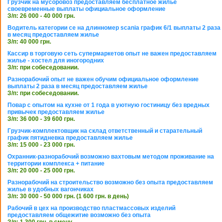
Грузчик на мусоровоз предоставляем бесплатное жилье
своевременные выплаты официальное оформление
З/п: 26 000 - 40 000 грн.
Водитель категории се на длинномер scania график 6/1 выплаты 2 раза
в месяц предоставляем жилье
З/п: 40 000 грн.
Кассир в торговую сеть супермаркетов опыт не важен предоставляем
жилье - хостел для иногородних
З/п: при собеседовании.
Разнорабочий опыт не важен обучим официальное оформление
выплаты 2 раза в месяц предоставляем жилье
З/п: при собеседовании.
Повар с опытом на кухне от 1 года в уютную гостиницу без вредных
привычек предоставляем жилье
З/п: 36 000 - 39 600 грн.
Грузчик-комплектовщик на склад ответственный и старательный
график пятидневка предоставляем жилье
З/п: 15 000 - 23 000 грн.
Охранник-разнорабочий возможно вахтовым методом проживание на
территории комплекса + питание
З/п: 20 000 - 25 000 грн.
Разнорабочий на строительство возможно без опыта предоставляем
жилье в удобных вагончиках
З/п: 30 000 - 50 000 грн. (1 600 грн. в день)
Рабочий в цех на производство пластмассовых изделий
предоставляем общежитие возможно без опыта