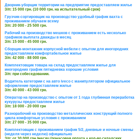
Дворник-уборщик территории на предприятие предоставляем жилье
З/п: 15 000 грн. (10 000 грн. на испытательный срок)
Грузчик-сортировщик на производство удобный график вахта с
проживанием обучаем всему
З/п: 20 000 - 25 500 грн.
Рабочий на производство мешков с проживанием есть несколько
графиков выплата дважды в месяц
З/п: 15 000 - 45 000 грн.
Сборщик-монтажник корпусной мебели с опытом для иногородних
предоставляем комфортабельное жилье
З/п: 42 000 - 88 000 грн.
Комплектовщик товара на склад предоставляем жилье для
иногородних график пятидневка хорошие условия
З/п: при собеседовании.
Водитель категории с на авто iveco с манипулятором официальное
оформление предоставляем жилье
З/п: 40 000 - 43 000 грн.
Оператор на производство с опытом от 1 года глубинная переработка
кукурузы предоставляем жилье
З/п: 18 000 - 20 000 грн
Разнорабочий на производство металлических конструкций полного
цикла комфортные условия с проживанием
З/п: 27 000 - 35 000 грн.
Комплектовщик с проживанием график 5/2, дневные и ночные смены
(неделя через неделю) официально
З/п: от 30 000 грн./месяц (почасовая оплата + кол-во складских