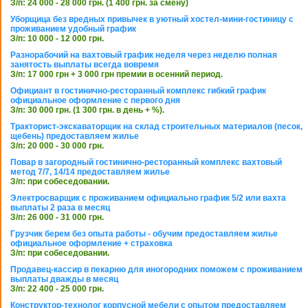
З/п: 24 000 - 28 000 грн. (1 400 грн. за смену)
Уборщица без вредных привычек в уютный хостел-мини-гостиницу с
проживанием удобный график
З/п: 10 000 - 12 000 грн.
Разнорабочий на вахтовый график неделя через неделю полная
занятость выплаты всегда вовремя
З/п: 17 000 грн + 3 000 грн премии в осенний период.
Официант в гостинично-ресторанный комплекс гибкий график
официальное оформление с первого дня
З/п: 30 000 грн. (1 300 грн. в день + %).
Тракторист-экскаваторщик на склад строительных материалов (песок,
щебень) предоставляем жилье
З/п: 20 000 - 30 000 грн.
Повар в загородный гостинично-ресторанный комплекс вахтовый
метод 7/7, 14/14 предоставляем жилье
З/п: при собеседовании.
Электросварщик с проживанием официально график 5/2 или вахта
выплаты 2 раза в месяц
З/п: 26 000 - 31 000 грн.
Грузчик берем без опыта работы - обучим предоставляем жилье
официальное оформление + страховка
З/п: при собеседовании.
Продавец-кассир в пекарню для иногородних поможем с проживанием
выплаты дважды в месяц
З/п: 22 400 - 25 000 грн.
Конструктор-технолог корпусной мебели с опытом предоставляем