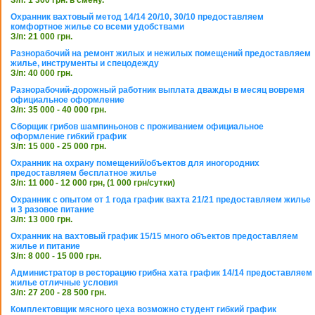
З/п: 1 300 грн. в смену.
Охранник вахтовый метод 14/14 20/10, 30/10 предоставляем
комфортное жилье со всеми удобствами
З/п: 21 000 грн.
Разнорабочий на ремонт жилых и нежилых помещений предоставляем
жилье, инструменты и спецодежду
З/п: 40 000 грн.
Разнорабочий-дорожный работник выплата дважды в месяц вовремя
официальное оформление
З/п: 35 000 - 40 000 грн.
Сборщик грибов шампиньонов с проживанием официальное
оформление гибкий график
З/п: 15 000 - 25 000 грн.
Охранник на охрану помещений/объектов для иногородних
предоставляем бесплатное жилье
З/п: 11 000 - 12 000 грн, (1 000 грн/сутки)
Охранник с опытом от 1 года график вахта 21/21 предоставляем жилье
и 3 разовое питание
З/п: 13 000 грн.
Охранник на вахтовый график 15/15 много объектов предоставляем
жилье и питание
З/п: 8 000 - 15 000 грн.
Администратор в ресторацию грибна хата график 14/14 предоставляем
жилье отличные условия
З/п: 27 200 - 28 500 грн.
Комплектовщик мясного цеха возможно студент гибкий график