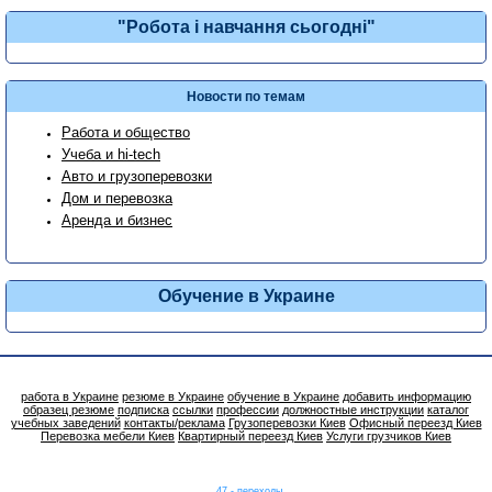
"Робота і навчання сьогодні"
Новости по темам
Работа и общество
Учеба и hi-tech
Авто и грузоперевозки
Дом и перевозка
Аренда и бизнес
Обучение в Украине
работа в Украине
резюме в Украине
обучение в Украине
добавить информацию
образец резюме
подписка
ссылки
профессии
должностные инструкции
каталог
учебных заведений
контакты/реклама
Грузоперевозки Киев
Офисный переезд Киев
Перевозка мебели Киев
Квартирный переезд Киев
Услуги грузчиков Киев
47 - переходы