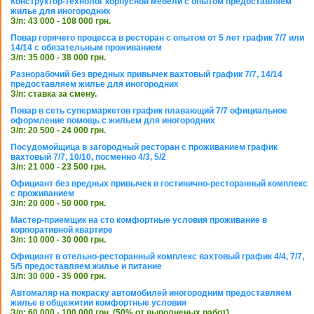
Конструктор-технолог корпусной мебели с опытом предоставляем
жилье для иногородних
З/п: 43 000 - 108 000 грн.
Повар горячего процесса в ресторан с опытом от 5 лет график 7/7 или
14/14 с обязательным проживанием
З/п: 35 000 - 38 000 грн.
Разнорабочий без вредных привычек вахтовый график 7/7, 14/14
предоставляем жилье для иногородних
З/п: ставка за смену.
Повар в сеть супермаркетов график плавающий 7/7 официальное
оформление помощь с жильем для иногородних
З/п: 20 500 - 24 000 грн.
Посудомойщица в загородный ресторан с проживанием график
вахтовый 7/7, 10/10, посменно 4/3, 5/2
З/п: 21 000 - 23 500 грн.
Официант без вредных привычек в гостинично-ресторанный комплекс
с проживанием
З/п: 20 000 - 50 000 грн.
Мастер-приемщик на сто комфортные условия проживание в
корпоративной квартире
З/п: 10 000 - 30 000 грн.
Официант в отельно-ресторанный комплекс вахтовый график 4/4, 7/7,
5/5 предоставляем жилье и питание
З/п: 30 000 - 35 000 грн.
Автомаляр на покраску автомобилей иногородним предоставляем
жилье в общежитии комфортные условия
З/п: 60 000 - 100 000 грн. (50% от выполненых работ)