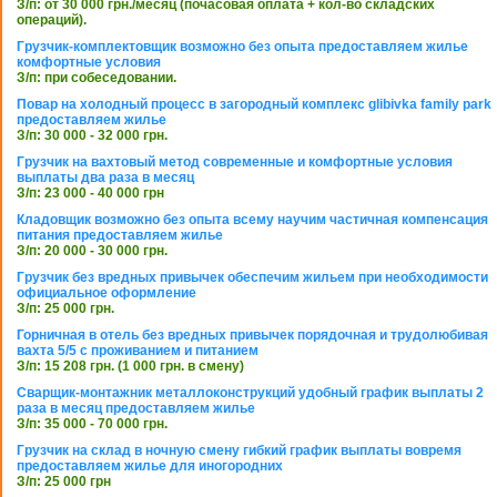
З/п: от 30 000 грн./месяц (почасовая оплата + кол-во складских
операций).
Грузчик-комплектовщик возможно без опыта предоставляем жилье
комфортные условия
З/п: при собеседовании.
Повар на холодный процесс в загородный комплекс glibivka family park
предоставляем жилье
З/п: 30 000 - 32 000 грн.
Грузчик на вахтовый метод современные и комфортные условия
выплаты два раза в месяц
З/п: 23 000 - 40 000 грн
Кладовщик возможно без опыта всему научим частичная компенсация
питания предоставляем жилье
З/п: 20 000 - 30 000 грн.
Грузчик без вредных привычек обеспечим жильем при необходимости
официальное оформление
З/п: 25 000 грн.
Горничная в отель без вредных привычек порядочная и трудолюбивая
вахта 5/5 с проживанием и питанием
З/п: 15 208 грн. (1 000 грн. в смену)
Сварщик-монтажник металлоконструкций удобный график выплаты 2
раза в месяц предоставляем жилье
З/п: 35 000 - 70 000 грн.
Грузчик на склад в ночную смену гибкий график выплаты вовремя
предоставляем жилье для иногородних
З/п: 25 000 грн