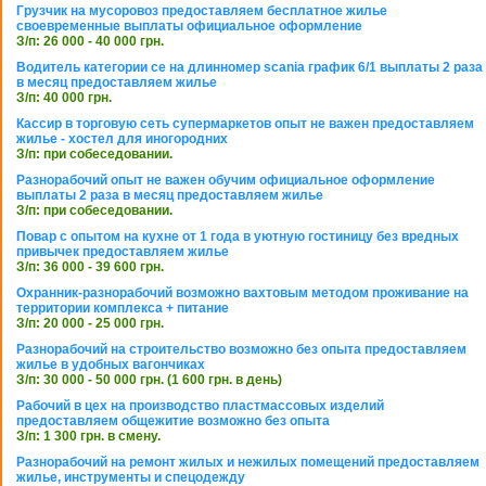
Грузчик на мусоровоз предоставляем бесплатное жилье
своевременные выплаты официальное оформление
З/п: 26 000 - 40 000 грн.
Водитель категории се на длинномер scania график 6/1 выплаты 2 раза
в месяц предоставляем жилье
З/п: 40 000 грн.
Кассир в торговую сеть супермаркетов опыт не важен предоставляем
жилье - хостел для иногородних
З/п: при собеседовании.
Разнорабочий опыт не важен обучим официальное оформление
выплаты 2 раза в месяц предоставляем жилье
З/п: при собеседовании.
Повар с опытом на кухне от 1 года в уютную гостиницу без вредных
привычек предоставляем жилье
З/п: 36 000 - 39 600 грн.
Охранник-разнорабочий возможно вахтовым методом проживание на
территории комплекса + питание
З/п: 20 000 - 25 000 грн.
Разнорабочий на строительство возможно без опыта предоставляем
жилье в удобных вагончиках
З/п: 30 000 - 50 000 грн. (1 600 грн. в день)
Рабочий в цех на производство пластмассовых изделий
предоставляем общежитие возможно без опыта
З/п: 1 300 грн. в смену.
Разнорабочий на ремонт жилых и нежилых помещений предоставляем
жилье, инструменты и спецодежду