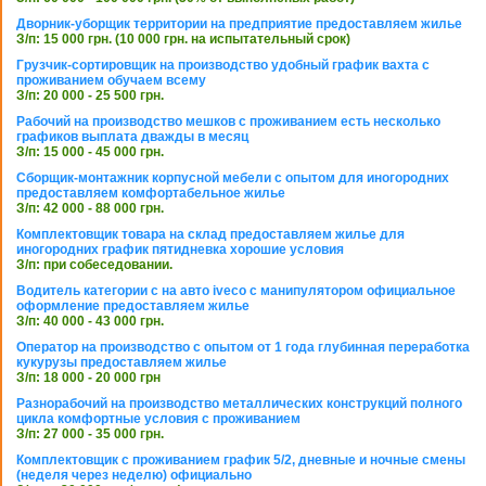
Дворник-уборщик территории на предприятие предоставляем жилье
З/п: 15 000 грн. (10 000 грн. на испытательный срок)
Грузчик-сортировщик на производство удобный график вахта с
проживанием обучаем всему
З/п: 20 000 - 25 500 грн.
Рабочий на производство мешков с проживанием есть несколько
графиков выплата дважды в месяц
З/п: 15 000 - 45 000 грн.
Сборщик-монтажник корпусной мебели с опытом для иногородних
предоставляем комфортабельное жилье
З/п: 42 000 - 88 000 грн.
Комплектовщик товара на склад предоставляем жилье для
иногородних график пятидневка хорошие условия
З/п: при собеседовании.
Водитель категории с на авто iveco с манипулятором официальное
оформление предоставляем жилье
З/п: 40 000 - 43 000 грн.
Оператор на производство с опытом от 1 года глубинная переработка
кукурузы предоставляем жилье
З/п: 18 000 - 20 000 грн
Разнорабочий на производство металлических конструкций полного
цикла комфортные условия с проживанием
З/п: 27 000 - 35 000 грн.
Комплектовщик с проживанием график 5/2, дневные и ночные смены
(неделя через неделю) официально