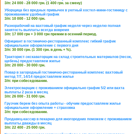
З/п: 24 000 - 28 000 грн. (1 400 грн. за смену)
Уборщица без вредных привычек в уютный хостел-мини-гостиницу с
проживанием удобный график
З/п: 10 000 - 12 000 грн.
Разнорабочий на вахтовый график неделя через неделю полная
занятость выплаты всегда вовремя
З/п: 17 000 грн + 3 000 грн премии в осенний период.
Официант в гостинично-ресторанный комплекс гибкий график
официальное оформление с первого дня
З/п: 30 000 грн. (1 300 грн. в день + %).
Тракторист-экскаваторщик на склад строительных материалов (песок,
щебень) предоставляем жилье
З/п: 20 000 - 30 000 грн.
Повар в загородный гостинично-ресторанный комплекс вахтовый
метод 7/7, 14/14 предоставляем жилье
З/п: при собеседовании.
Электросварщик с проживанием официально график 5/2 или вахта
выплаты 2 раза в месяц
З/п: 26 000 - 31 000 грн.
Грузчик берем без опыта работы - обучим предоставляем жилье
официальное оформление + страховка
З/п: при собеседовании.
Продавец-кассир в пекарню для иногородних поможем с проживанием
выплаты дважды в месяц
З/п: 22 400 - 25 000 грн.