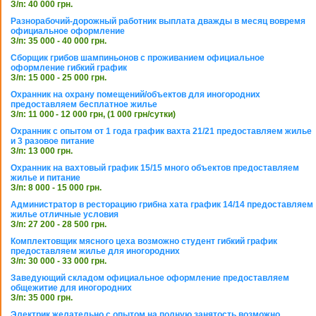
З/п: 40 000 грн.
Разнорабочий-дорожный работник выплата дважды в месяц вовремя
официальное оформление
З/п: 35 000 - 40 000 грн.
Сборщик грибов шампиньонов с проживанием официальное
оформление гибкий график
З/п: 15 000 - 25 000 грн.
Охранник на охрану помещений/объектов для иногородних
предоставляем бесплатное жилье
З/п: 11 000 - 12 000 грн, (1 000 грн/сутки)
Охранник с опытом от 1 года график вахта 21/21 предоставляем жилье
и 3 разовое питание
З/п: 13 000 грн.
Охранник на вахтовый график 15/15 много объектов предоставляем
жилье и питание
З/п: 8 000 - 15 000 грн.
Администратор в ресторацию грибна хата график 14/14 предоставляем
жилье отличные условия
З/п: 27 200 - 28 500 грн.
Комплектовщик мясного цеха возможно студент гибкий график
предоставляем жилье для иногородних
З/п: 30 000 - 33 000 грн.
Заведующий складом официальное оформление предоставляем
общежитие для иногородних
З/п: 35 000 грн.
Электрик желательно с опытом на полную занятость возможно