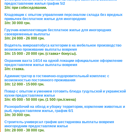
предоставление жилья график 5/2
З/п: при собеседовании.
Кладовщик с опытом управления персоналом склада без вредных
привычек бесплатное жилье для иногородних
З/п: 30 000 грн.
Грузчик-комплектовщик бесплатное жилье для иногородних
своевременные выплаты
З/п: 24 000 - 26 000 грн.
Водитель микроавтобуса категории в на мебельное производство
возможно проживание выплаты вовремя
З/п: 15 000 - 20 000 грн. (ставка+ бонусы).
Охранник вахта 14/14 на одной локации официальное оформление
предоставляем жилье выплаты вовремя
З/п: ставка.
Администратор в гостинично-оздоровительный комплекс с
возможностью постоянного проживания
З/п: 12 000 - 15 000 грн.
Повар с опытом и умением готовить блюда гуцульской и украинской
кухни предоставляем жилье
З/п: 45 000 - 50 000 грн. (1 500 грн./смена)
Разнорабочий на обход и уборку территории, кормление животных и
рыб, предоставляем жилье, график 6/1
З/п: 30 000 грн.
Строитель-универсал график шестидневка выплаты вовремя
иногородним предоставляем жилье
З/п: 28 000 - 38 000 грн.