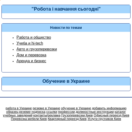
"Робота і навчання сьогодні"
Новости по темам
Работа и общество
Учеба и hi-tech
Авто и грузоперевозки
Дом и перевозка
Аренда и бизнес
Обучение в Украине
работа в Украине
резюме в Украине
обучение в Украине
добавить информацию
образец резюме
подписка
ссылки
профессии
должностные инструкции
каталог
учебных заведений
контакты/реклама
Грузоперевозки Киев
Офисный переезд Киев
Перевозка мебели Киев
Квартирный переезд Киев
Услуги грузчиков Киев