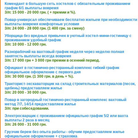
Комендант в большую сеть хостелов с обязательным проживанием
график 6/1 выплаты вовремя
З/п: 15 000 - 20 000 грн. ( + премии и %).
Повар-универсал обеспечиваем бесплатно жильем при необходимости
выплаты вовремя комфортные условия
З/п: 24 000 - 28 000 грн. (1 400 грн. за смену)
Уборщица без вредных привычек в уютный хостел-мини-гостиницу с
проживанием удобный график
З/п: 10 000 - 12 000 грн.
Разнорабочий на вахтовый график неделя через неделю полная
занятость выплаты всегда вовремя
З/п: 17 000 грн + 3 000 грн премии в осенний период.
Официант в гостинично-ресторанный комплекс гибкий график
официальное оформление с первого дня
З/п: 30 000 грн. (1 300 грн. в день + %).
Тракторист-экскаваторщик на склад строительных материалов (песок,
щебень) предоставляем жилье
З/п: 20 000 - 30 000 грн.
Повар в загородный гостинично-ресторанный комплекс вахтовый
метод 7/7, 14/14 предоставляем жилье
З/п: при собеседовании.
Электросварщик с проживанием официально график 5/2 или вахта
выплаты 2 раза в месяц
З/п: 26 000 - 31 000 грн.
Грузчик берем без опыта работы - обучим предоставляем жилье
официальное оформление + страховка