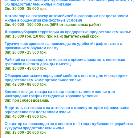
Официант в отельно-ресторанный комплекс вахтовый график 4/4, 7/7,
5/5 предоставляем жилье и питание
З/п: 30 000 - 35 000 грн.
Автомаляр на покраску автомобилей иногородним предоставляем
жилье в общежитии комфортные условия
З/п: 60 000 - 100 000 грн. (50% от выполненых работ)
Дворник-уборщик территории на предприятие предоставляем жилье
З/п: 15 000 грн. (10 000 грн. на испытательный срок)
Грузчик-сортировщик на производство удобный график вахта с
проживанием обучаем всему
З/п: 20 000 - 25 500 грн.
Рабочий на производство мешков с проживанием есть несколько
графиков выплата дважды в месяц
З/п: 15 000 - 45 000 грн.
Сборщик-монтажник корпусной мебели с опытом для иногородних
предоставляем комфортабельное жилье
З/п: 42 000 - 88 000 грн.
Комплектовщик товара на склад предоставляем жилье для
иногородних график пятидневка хорошие условия
З/п: при собеседовании.
Водитель категории с на авто iveco с манипулятором официальное
оформление предоставляем жилье
З/п: 40 000 - 43 000 грн.
Оператор на производство с опытом от 1 года глубинная переработка
кукурузы предоставляем жилье
З/п: 18 000 - 20 000 грн