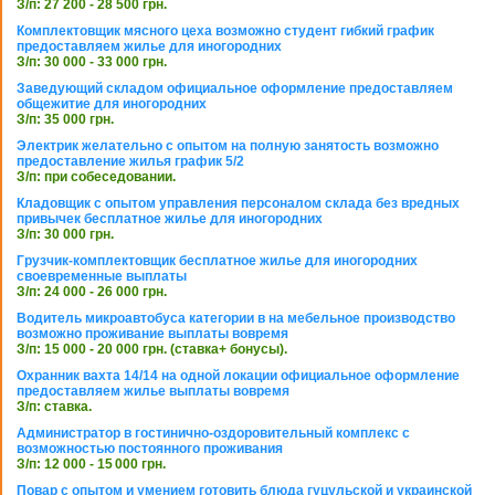
З/п: 27 200 - 28 500 грн.
Комплектовщик мясного цеха возможно студент гибкий график
предоставляем жилье для иногородних
З/п: 30 000 - 33 000 грн.
Заведующий складом официальное оформление предоставляем
общежитие для иногородних
З/п: 35 000 грн.
Электрик желательно с опытом на полную занятость возможно
предоставление жилья график 5/2
З/п: при собеседовании.
Кладовщик с опытом управления персоналом склада без вредных
привычек бесплатное жилье для иногородних
З/п: 30 000 грн.
Грузчик-комплектовщик бесплатное жилье для иногородних
своевременные выплаты
З/п: 24 000 - 26 000 грн.
Водитель микроавтобуса категории в на мебельное производство
возможно проживание выплаты вовремя
З/п: 15 000 - 20 000 грн. (ставка+ бонусы).
Охранник вахта 14/14 на одной локации официальное оформление
предоставляем жилье выплаты вовремя
З/п: ставка.
Администратор в гостинично-оздоровительный комплекс с
возможностью постоянного проживания
З/п: 12 000 - 15 000 грн.
Повар с опытом и умением готовить блюда гуцульской и украинской