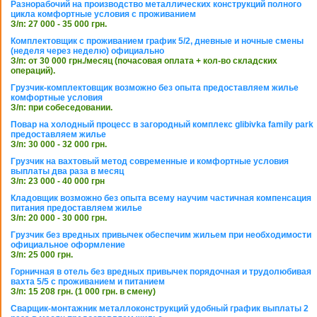
Разнорабочий на производство металлических конструкций полного
цикла комфортные условия с проживанием
З/п: 27 000 - 35 000 грн.
Комплектовщик с проживанием график 5/2, дневные и ночные смены
(неделя через неделю) официально
З/п: от 30 000 грн./месяц (почасовая оплата + кол-во складских
операций).
Грузчик-комплектовщик возможно без опыта предоставляем жилье
комфортные условия
З/п: при собеседовании.
Повар на холодный процесс в загородный комплекс glibivka family park
предоставляем жилье
З/п: 30 000 - 32 000 грн.
Грузчик на вахтовый метод современные и комфортные условия
выплаты два раза в месяц
З/п: 23 000 - 40 000 грн
Кладовщик возможно без опыта всему научим частичная компенсация
питания предоставляем жилье
З/п: 20 000 - 30 000 грн.
Грузчик без вредных привычек обеспечим жильем при необходимости
официальное оформление
З/п: 25 000 грн.
Горничная в отель без вредных привычек порядочная и трудолюбивая
вахта 5/5 с проживанием и питанием
З/п: 15 208 грн. (1 000 грн. в смену)
Сварщик-монтажник металлоконструкций удобный график выплаты 2