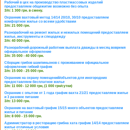
Рабочий в цех на производство пластмассовых изделий
предоставляем общежитие возможно без опыта
З/п: 1 300 грн. в смену.
Охранник вахтовый метод 14/14 20/10, 30/10 предоставляем
комфортное жилье со всеми удобствами
З/п: 21 000 грн.
Разнорабочий на ремонт жилых и нежилых помещений предоставляем
жилье, инструменты и спецодежду
З/п: 40 000 грн.
Разнорабочий-дорожный работник выплата дважды в месяц вовремя
официальное оформление
З/п: 35 000 - 40 000 грн.
Сборщик грибов шампиньонов с проживанием официальное
оформление гибкий график
З/п: 15 000 - 25 000 грн.
Охранник на охрану помещений/объектов для иногородних
предоставляем бесплатное жилье
З/п: 11 000 - 12 000 грн, (1 000 грн/сутки)
Охранник с опытом от 1 года график вахта 21/21 предоставляем жилье
и 3 разовое питание
З/п: 13 000 грн.
Охранник на вахтовый график 15/15 много объектов предоставляем
жилье и питание
З/п: 8 000 - 15 000 грн.
Администратор в ресторацию грибна хата график 14/14 предоставляем
жилье отличные условия