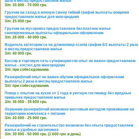
раза в месяц предоставляем жилье
З/п: 35 000 - 70 000 грн.
Грузчик на склад в ночную смену гибкий график выплаты вовремя
предоставляем жилье для иногородних
З/п: 25 000 грн
Грузчик на мусоровоз предоставляем бесплатное жилье
своевременные выплаты официальное оформление
З/п: 26 000 - 40 000 грн.
Водитель категории се на длинномер scania график 6/1 выплаты 2 раза
в месяц предоставляем жилье
З/п: 40 000 грн.
Кассир в торговую сеть супермаркетов опыт не важен предоставляем
жилье - хостел для иногородних
З/п: при собеседовании.
Разнорабочий опыт не важен обучим официальное оформление
выплаты 2 раза в месяц предоставляем жилье
З/п: при собеседовании.
Повар с опытом на кухне от 1 года в уютную гостиницу без вредных
привычек предоставляем жилье
З/п: 36 000 - 39 600 грн.
Охранник-разнорабочий возможно вахтовым методом проживание на
территории комплекса + питание
З/п: 20 000 - 25 000 грн.
Разнорабочий на строительство возможно без опыта предоставляем
жилье в удобных вагончиках
З/п: 30 000 - 50 000 грн. (1 600 грн. в день)