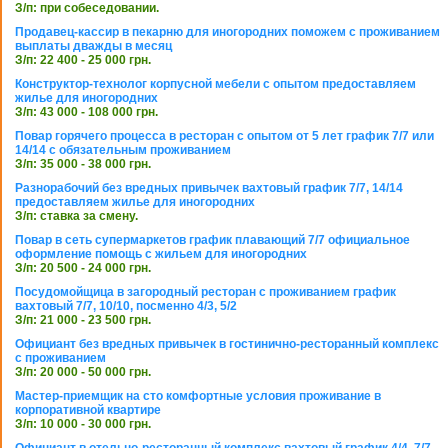
З/п: при собеседовании.
Продавец-кассир в пекарню для иногородних поможем с проживанием
выплаты дважды в месяц
З/п: 22 400 - 25 000 грн.
Конструктор-технолог корпусной мебели с опытом предоставляем
жилье для иногородних
З/п: 43 000 - 108 000 грн.
Повар горячего процесса в ресторан с опытом от 5 лет график 7/7 или
14/14 с обязательным проживанием
З/п: 35 000 - 38 000 грн.
Разнорабочий без вредных привычек вахтовый график 7/7, 14/14
предоставляем жилье для иногородних
З/п: ставка за смену.
Повар в сеть супермаркетов график плавающий 7/7 официальное
оформление помощь с жильем для иногородних
З/п: 20 500 - 24 000 грн.
Посудомойщица в загородный ресторан с проживанием график
вахтовый 7/7, 10/10, посменно 4/3, 5/2
З/п: 21 000 - 23 500 грн.
Официант без вредных привычек в гостинично-ресторанный комплекс
с проживанием
З/п: 20 000 - 50 000 грн.
Мастер-приемщик на сто комфортные условия проживание в
корпоративной квартире
З/п: 10 000 - 30 000 грн.