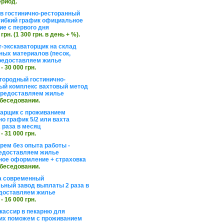
ериод.
в гостинично-ресторанный
гибкий график официальное
е с первого дня
 грн. (1 300 грн. в день + %).
т-экскаваторщик на склад
ных материалов (песок,
редоставляем жилье
 - 30 000 грн.
агородный гостинично-
ый комплекс вахтовый метод
 предоставляем жилье
обеседовании.
арщик с проживанием
о график 5/2 или вахта
 раза в месяц
 - 31 000 грн.
рем без опыта работы -
едоставляем жилье
ое оформление + страховка
обеседовании.
а современный
ьный завод выплаты 2 раза в
доставляем жилье
 - 16 000 грн.
кассир в пекарню для
их поможем с проживанием