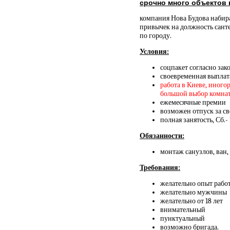
срочно много объектов
компания Нова Будова набира
привычек на должность сант
по городу.
Условия:
соцпакет согласно зак
своевременная выплат
работа в Киеве, иного
большой выбор комнат и
ежемесячные премии
возможен отпуск за св
полная занятость, Сб.-
Обязанности:
монтаж санузлов, ван,
Требования:
желательно опыт работ
желательно мужчины
желательно от 18 лет
внимательный
пунктуальный
возможно бригада.