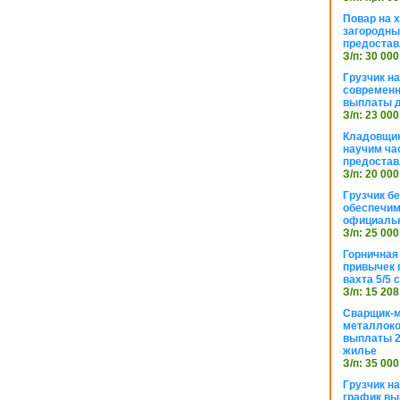
Повар на 
загородный
предостав
З/п: 30 000
Грузчик н
современн
выплаты д
З/п: 23 000
Кладовщик
научим ча
предостав
З/п: 20 000
Грузчик б
обеспечим
официаль
З/п: 25 000
Горничная
привычек 
вахта 5/5
З/п: 15 208
Сварщик-
металлоко
выплаты 2
жилье
З/п: 35 000
Грузчик на
график вы