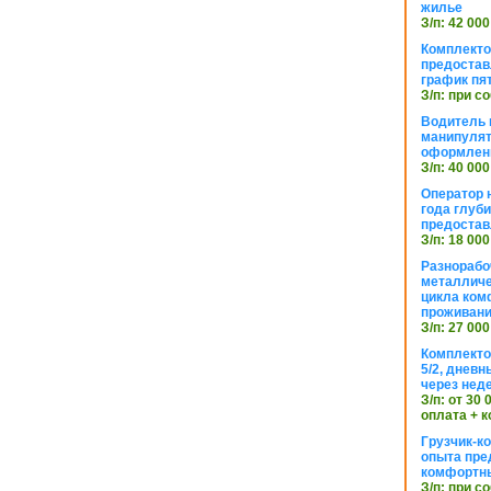
жилье
З/п: 42 000
Комплекто
предостав
график пя
З/п: при с
Водитель к
манипуля
оформлен
З/п: 40 000
Оператор 
года глуб
предостав
З/п: 18 000
Разнорабо
металличе
цикла ком
проживан
З/п: 27 000
Комплекто
5/2, днев
через нед
З/п: от 30
оплата + к
Грузчик-к
опыта пре
комфортн
З/п: при с