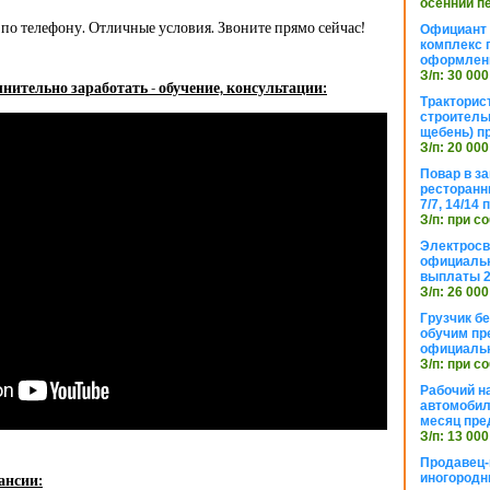
осенний п
по телефону. Отличные условия. Звоните прямо сейчас!
Официант 
комплекс 
оформлени
З/п: 30 000
нительно заработать - обучение, консультации:
Тракторис
строитель
щебень) п
З/п: 20 000
Повар в з
ресторанн
7/7, 14/14
З/п: при с
Электросв
официальн
выплаты 2
З/п: 26 000
Грузчик бе
обучим пр
официальн
З/п: при с
Рабочий н
автомобил
месяц пре
З/п: 13 000
Продавец-
иногородн
ансии: