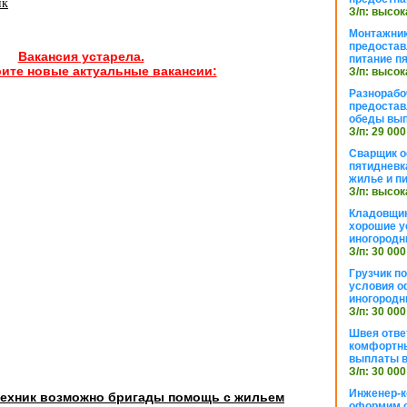
ик
З/п: высок
Монтажник
предостав
Вакансия устарела.
питание п
ите новые актуальные вакансии:
З/п: высок
Разнорабо
предостав
обеды вы
З/п: 29 000
Сварщик 
пятидневк
жилье и п
З/п: высок
Кладовщи
хорошие у
иногородн
З/п: 30 000
Грузчик п
условия о
иногородн
З/п: 30 000
Швея отве
комфортны
выплаты в
З/п: 30 000
Инженер-к
техник возможно бригады помощь с жильем
оформим 