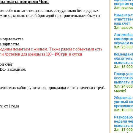
 выплаты вовремя Чоп:
вовремя п
З/п: высок
ет себе в штат ответственных сотрудников без вредных
ехника, можно целой бригадой на строительные объекты
Инженер-т
ответстве
наш счет
З/п: высок
Автомойщ
онодательства
комфортны
обучаем п
а зарплаты.
З/п: 25 000
родним помогаем с жильем. Также рядом с объектами есть
 хостелов для аренды за 130 - 190 грн. в сутки
Комендант
обязатель
выплаты 
ой счет
З/п: 15 000
 Вс.- выходные.
Повар-уни
бесплатно
выплаты 
З/п: 24 000
 душевых кабин, унитазов, прокладка сантехнических труб.
смену)
Уборщица 
уютный хо
ы от 1 года
проживани
З/п: 10 000
Разнорабо
неделя че
выплаты в
З/п: 17 000