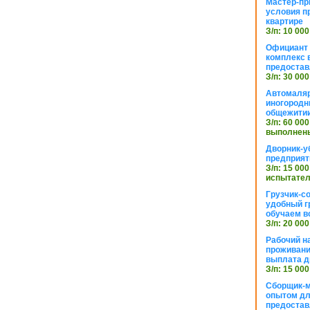
Мастер-пр
условия п
квартире
З/п: 10 000
Официант 
комплекс в
предостав
З/п: 30 000
Автомаляр
иногородн
общежити
З/п: 60 000
выполнены
Дворник-у
предприят
З/п: 15 000
испытател
Грузчик-с
удобный г
обучаем в
З/п: 20 000
Рабочий н
проживани
выплата д
З/п: 15 000
Сборщик-м
опытом дл
предоста