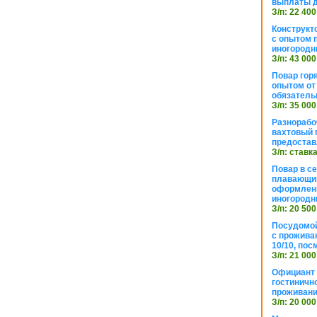
выплаты 
З/п: 22 400
Конструкт
с опытом 
иногородн
З/п: 43 000
Повар горя
опытом от 
обязател
З/п: 35 000
Разнорабо
вахтовый г
предостав
З/п: ставк
Повар в с
плавающий
оформлени
иногородн
З/п: 20 500
Посудомой
с прожива
10/10, посм
З/п: 21 000
Официант 
гостиничн
проживан
З/п: 20 000