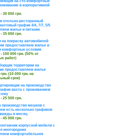
иемщик на сто комфортные
роживание в корпоративной
 - 30 000 грн.
в отельно-ресторанный
ахтовый график 4/4, 7/7, 5/5
ляем жилье и питание
 - 35 000 грн.
 на покраску автомобилей
им предоставляем жилье в
и комфортные условия
 - 100 000 грн. (50% от
х работ)
борщик территории на
ие предоставляем жилье
 грн. (10 000 грн. на
ьный срок)
ортировщик на производство
рафик вахта с проживанием
сему
 - 25 500 грн.
а производство мешков с
ем есть несколько графиков
важды в месяц
 - 45 000 грн.
онтажник корпусной мебели с
я иногородних
вляем комфортабельное