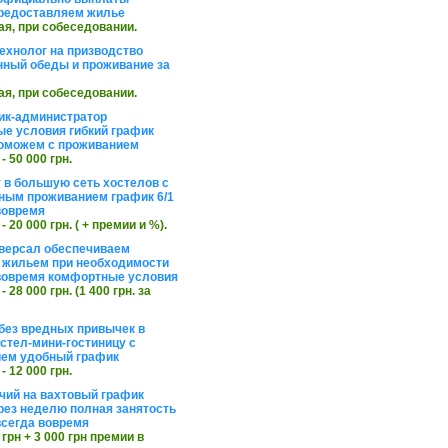
редоставляем жилье
ая, при собеседовании.
ехнолог на призводство
нный обеды и проживание за
ая, при собеседовании.
ик-администратор
е условия гибкий график
оможем с проживанием
 - 50 000 грн.
 в большую сеть хостелов с
ным проживанием график 6/1
вовремя
 - 20 000 грн. ( + премии и %).
версал обеспечиваем
 жильем при необходимости
вовремя комфортные условия
 - 28 000 грн. (1 400 грн. за
без вредных привычек в
стел-мини-гостиницу с
ем удобный график
 - 12 000 грн.
чий на вахтовый график
рез неделю полная занятость
сегда вовремя
 грн + 3 000 грн премии в