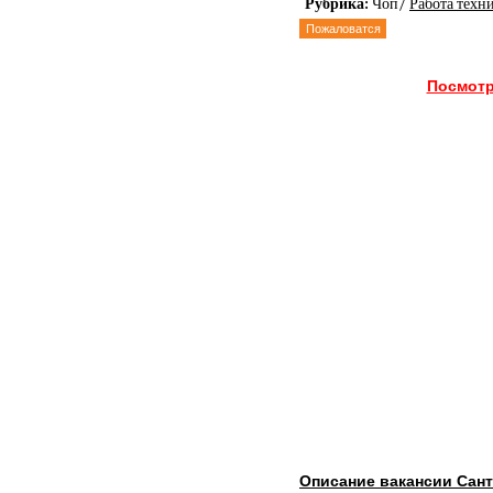
Рубрика:
Чоп/
Работа техн
Пожаловатся
Посмотр
Описание вакансии Сан