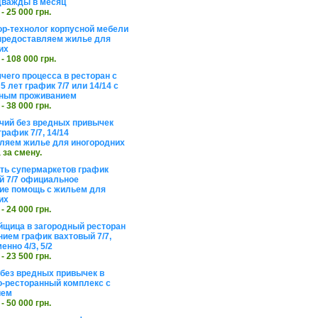
дважды в месяц
 - 25 000 грн.
ор-технолог корпусной мебели
предоставляем жилье для
их
 - 108 000 грн.
чего процесса в ресторан с
5 лет график 7/7 или 14/14 с
ьным проживанием
 - 38 000 грн.
чий без вредных привычек
рафик 7/7, 14/14
ляем жилье для иногородних
а за смену.
еть супермаркетов график
 7/7 официальное
е помощь с жильем для
их
 - 24 000 грн.
щица в загородный ресторан
нием график вахтовый 7/7,
енно 4/3, 5/2
 - 23 500 грн.
без вредных привычек в
о-ресторанный комплекс с
ием
 - 50 000 грн.