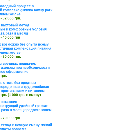
холодный процесс в
 комплекс glibivka family park
ляем жилье
 - 32 000 грн.
а вахтовый метод
ые и комфортные условия
ва раза в месяц
 - 40 000 грн
 возможно без опыта всему
стичная компенсация питания
ляем жилье
 - 30 000 грн.
ез вредных привычек
 жильем при необходимости
ное оформление
 грн.
 в отель без вредных
порядочная и трудолюбивая
 с проживанием и питанием
 грн. (1 000 грн. в смену)
монтажник
нструкций удобный график
 раза в месяц предоставляем
 - 70 000 грн.
 склад в ночную смену гибкий
платы вовремя