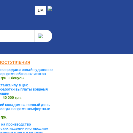
UA
ПОСТУПЛЕНИЯ
по продаже онлайн удаленно
орвремя обзвон клиентов
 грн. + бонусы.
танка чпу в цех
работки выплаты вовремя
тошин
 - 40 000 грн.
й складом на полный день
сегда вовремя комфортные
 грн.
 на производство
ских изделий иногородним
валяем жилье и питание