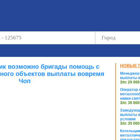
ик возможно бригады помощь с
НОВЫЕ 
ного объектов выплаты вовремя
Менеджер 
выплаты в
Чоп
З/п: 20 000
Оператор с
металлооб
нивки свя
З/п: 30 000
Заведующи
выплаты в
условия
З/п: 35 000
Котельщик
металличе
предостпа