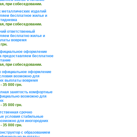
ая, при собеседовании.
 металлических изделий
ляем бесплатное жилье и
ятидневка
ая, при собеседовании.
чий ответственный
ляем бесплатно жилье и
платы вовремя
 грн.
официальное оформление
а предоставляем бесплатное
итание
ая, при собеседовании.
к официальное оформление
словия возможно для
их выплаты вовремя
 - 35 000 грн.
олная занятость комфортные
фициально возможно для
их
 - 35 000 грн.
тственная срочно
е условия стабильные
озможно для иногородних
 - 35 000 грн.
онструктор с образованием
официально выплаты