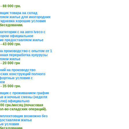
 - 88 000 грн.
вщик товара на склад
ляем жилье для иногородних
тидневка хорошие условия
обеседовании.
атегории с на авто iveco с
тором официальное
ие предоставляем жилье
 - 43 000 грн.
на производство с опытом от 1
инная переработка кукурузы
ляем жилье
 - 20 000 грн
чий на производство
ских конструкций полного
фортные условия с
ием
 - 35 000 грн.
вщик с проживанием график
ные и ночные смены (неделя
елю) официально
 000 грн./месяц (почасовая
ол-во складских операций).
омплектовщик возможно без
доставляем жилье
ые условия
обеседовании.