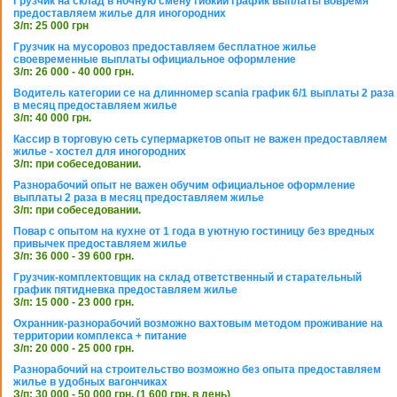
Грузчик на склад в ночную смену гибкий график выплаты вовремя
предоставляем жилье для иногородних
З/п: 25 000 грн
Грузчик на мусоровоз предоставляем бесплатное жилье
своевременные выплаты официальное оформление
З/п: 26 000 - 40 000 грн.
Водитель категории се на длинномер scania график 6/1 выплаты 2 раза
в месяц предоставляем жилье
З/п: 40 000 грн.
Кассир в торговую сеть супермаркетов опыт не важен предоставляем
жилье - хостел для иногородних
З/п: при собеседовании.
Разнорабочий опыт не важен обучим официальное оформление
выплаты 2 раза в месяц предоставляем жилье
З/п: при собеседовании.
Повар с опытом на кухне от 1 года в уютную гостиницу без вредных
привычек предоставляем жилье
З/п: 36 000 - 39 600 грн.
Грузчик-комплектовщик на склад ответственный и старательный
график пятидневка предоставляем жилье
З/п: 15 000 - 23 000 грн.
Охранник-разнорабочий возможно вахтовым методом проживание на
территории комплекса + питание
З/п: 20 000 - 25 000 грн.
Разнорабочий на строительство возможно без опыта предоставляем
жилье в удобных вагончиках
З/п: 30 000 - 50 000 грн. (1 600 грн. в день)