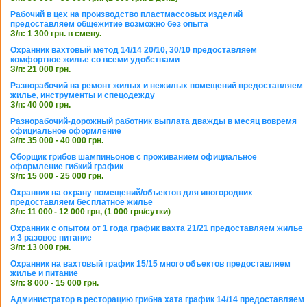
Рабочий в цех на производство пластмассовых изделий
предоставляем общежитие возможно без опыта
З/п: 1 300 грн. в смену.
Охранник вахтовый метод 14/14 20/10, 30/10 предоставляем
комфортное жилье со всеми удобствами
З/п: 21 000 грн.
Разнорабочий на ремонт жилых и нежилых помещений предоставляем
жилье, инструменты и спецодежду
З/п: 40 000 грн.
Разнорабочий-дорожный работник выплата дважды в месяц вовремя
официальное оформление
З/п: 35 000 - 40 000 грн.
Сборщик грибов шампиньонов с проживанием официальное
оформление гибкий график
З/п: 15 000 - 25 000 грн.
Охранник на охрану помещений/объектов для иногородних
предоставляем бесплатное жилье
З/п: 11 000 - 12 000 грн, (1 000 грн/сутки)
Охранник с опытом от 1 года график вахта 21/21 предоставляем жилье
и 3 разовое питание
З/п: 13 000 грн.
Охранник на вахтовый график 15/15 много объектов предоставляем
жилье и питание
З/п: 8 000 - 15 000 грн.
Администратор в ресторацию грибна хата график 14/14 предоставляем