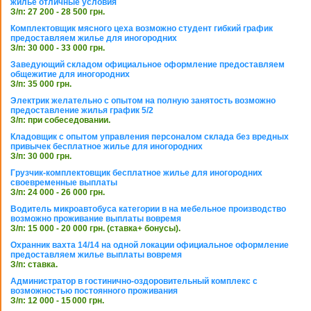
жилье отличные условия
З/п: 27 200 - 28 500 грн.
Комплектовщик мясного цеха возможно студент гибкий график
предоставляем жилье для иногородних
З/п: 30 000 - 33 000 грн.
Заведующий складом официальное оформление предоставляем
общежитие для иногородних
З/п: 35 000 грн.
Электрик желательно с опытом на полную занятость возможно
предоставление жилья график 5/2
З/п: при собеседовании.
Кладовщик с опытом управления персоналом склада без вредных
привычек бесплатное жилье для иногородних
З/п: 30 000 грн.
Грузчик-комплектовщик бесплатное жилье для иногородних
своевременные выплаты
З/п: 24 000 - 26 000 грн.
Водитель микроавтобуса категории в на мебельное производство
возможно проживание выплаты вовремя
З/п: 15 000 - 20 000 грн. (ставка+ бонусы).
Охранник вахта 14/14 на одной локации официальное оформление
предоставляем жилье выплаты вовремя
З/п: ставка.
Администратор в гостинично-оздоровительный комплекс с
возможностью постоянного проживания
З/п: 12 000 - 15 000 грн.