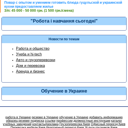
Повар с опытом и умением готовить блюда гуцульской и украинской
кухни предоставляем жилье
З/п: 45 000 - 50 000 грн. (1 500 грн./смена)
"Робота і навчання сьогодні"
Новости по темам
Работа и общество
Учеба и hi-tech
Авто и грузоперевозки
Дом и перевозка
Аренда и бизнес
Обучение в Украине
работа в Украине
резюме в Украине
обучение в Украине
добавить информацию
образец резюме
подписка
ссылки
профессии
должностные инструкции
каталог
учебных заведений
контакты/реклама
Грузоперевозки Киев
Офисный переезд Киев
Перевозка мебели Киев
Квартирный переезд Киев
Услуги грузчиков Киев