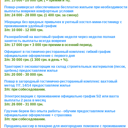
З/п: 15 000 - 20 000 грн. ( + премии и %).
Повар-универсал обеспечиваем бесплатно жильем при необходимости
выплаты вовремя комфортные условия
З/п: 24 000 - 28 000 грн. (1 400 грн. за смену)
Уборщица без вредных привычек в уютный хостел-мини-гостиницу с
проживанием удобный график
З/п: 10 000 - 12 000 грн.
Разнорабочий на вахтовый график неделя через неделю полная
занятость выплаты всегда вовремя
З/п: 17 000 грн + 3 000 грн премии в осенний период.
Официант в гостинично-ресторанный комплекс гибкий график
официальное оформление с первого дня
З/п: 30 000 грн. (1 300 грн. в день + %).
Тракторист-экскаваторщик на склад строительных материалов (песок,
щебень) предоставляем жилье
З/п: 20 000 - 30 000 грн.
Повар в загородный гостинично-ресторанный комплекс вахтовый
метод 7/7, 14/14 предоставляем жилье
З/п: при собеседовании.
Электросварщик с проживанием официально график 5/2 или вахта
выплаты 2 раза в месяц
З/п: 26 000 - 31 000 грн.
Грузчик берем без опыта работы - обучим предоставляем жилье
официальное оформление + страховка
З/п: при собеседовании.
Продавец-кассир в пекарню для иногородних поможем с проживанием