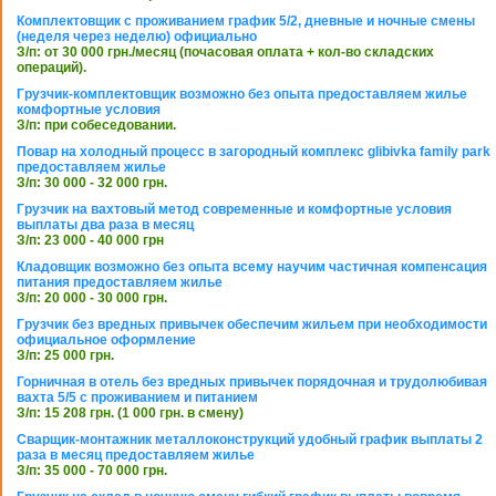
Комплектовщик с проживанием график 5/2, дневные и ночные смены
(неделя через неделю) официально
З/п: от 30 000 грн./месяц (почасовая оплата + кол-во складских
операций).
Грузчик-комплектовщик возможно без опыта предоставляем жилье
комфортные условия
З/п: при собеседовании.
Повар на холодный процесс в загородный комплекс glibivka family park
предоставляем жилье
З/п: 30 000 - 32 000 грн.
Грузчик на вахтовый метод современные и комфортные условия
выплаты два раза в месяц
З/п: 23 000 - 40 000 грн
Кладовщик возможно без опыта всему научим частичная компенсация
питания предоставляем жилье
З/п: 20 000 - 30 000 грн.
Грузчик без вредных привычек обеспечим жильем при необходимости
официальное оформление
З/п: 25 000 грн.
Горничная в отель без вредных привычек порядочная и трудолюбивая
вахта 5/5 с проживанием и питанием
З/п: 15 208 грн. (1 000 грн. в смену)
Сварщик-монтажник металлоконструкций удобный график выплаты 2
раза в месяц предоставляем жилье
З/п: 35 000 - 70 000 грн.