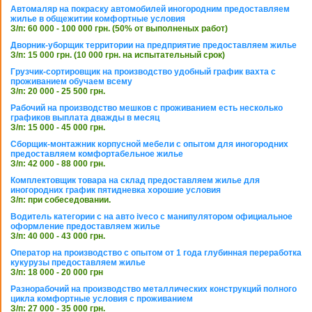
Автомаляр на покраску автомобилей иногородним предоставляем
жилье в общежитии комфортные условия
З/п: 60 000 - 100 000 грн. (50% от выполненых работ)
Дворник-уборщик территории на предприятие предоставляем жилье
З/п: 15 000 грн. (10 000 грн. на испытательный срок)
Грузчик-сортировщик на производство удобный график вахта с
проживанием обучаем всему
З/п: 20 000 - 25 500 грн.
Рабочий на производство мешков с проживанием есть несколько
графиков выплата дважды в месяц
З/п: 15 000 - 45 000 грн.
Сборщик-монтажник корпусной мебели с опытом для иногородних
предоставляем комфортабельное жилье
З/п: 42 000 - 88 000 грн.
Комплектовщик товара на склад предоставляем жилье для
иногородних график пятидневка хорошие условия
З/п: при собеседовании.
Водитель категории с на авто iveco с манипулятором официальное
оформление предоставляем жилье
З/п: 40 000 - 43 000 грн.
Оператор на производство с опытом от 1 года глубинная переработка
кукурузы предоставляем жилье
З/п: 18 000 - 20 000 грн
Разнорабочий на производство металлических конструкций полного
цикла комфортные условия с проживанием
З/п: 27 000 - 35 000 грн.