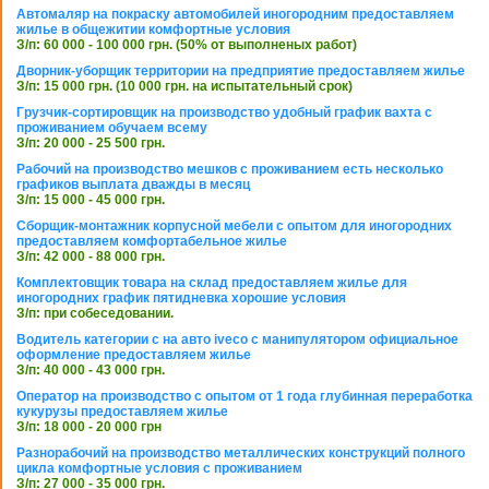
Автомаляр на покраску автомобилей иногородним предоставляем
жилье в общежитии комфортные условия
З/п: 60 000 - 100 000 грн. (50% от выполненых работ)
Дворник-уборщик территории на предприятие предоставляем жилье
З/п: 15 000 грн. (10 000 грн. на испытательный срок)
Грузчик-сортировщик на производство удобный график вахта с
проживанием обучаем всему
З/п: 20 000 - 25 500 грн.
Рабочий на производство мешков с проживанием есть несколько
графиков выплата дважды в месяц
З/п: 15 000 - 45 000 грн.
Сборщик-монтажник корпусной мебели с опытом для иногородних
предоставляем комфортабельное жилье
З/п: 42 000 - 88 000 грн.
Комплектовщик товара на склад предоставляем жилье для
иногородних график пятидневка хорошие условия
З/п: при собеседовании.
Водитель категории с на авто iveco с манипулятором официальное
оформление предоставляем жилье
З/п: 40 000 - 43 000 грн.
Оператор на производство с опытом от 1 года глубинная переработка
кукурузы предоставляем жилье
З/п: 18 000 - 20 000 грн
Разнорабочий на производство металлических конструкций полного
цикла комфортные условия с проживанием
З/п: 27 000 - 35 000 грн.