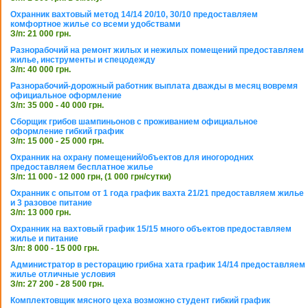
Охранник вахтовый метод 14/14 20/10, 30/10 предоставляем
комфортное жилье со всеми удобствами
З/п: 21 000 грн.
Разнорабочий на ремонт жилых и нежилых помещений предоставляем
жилье, инструменты и спецодежду
З/п: 40 000 грн.
Разнорабочий-дорожный работник выплата дважды в месяц вовремя
официальное оформление
З/п: 35 000 - 40 000 грн.
Сборщик грибов шампиньонов с проживанием официальное
оформление гибкий график
З/п: 15 000 - 25 000 грн.
Охранник на охрану помещений/объектов для иногородних
предоставляем бесплатное жилье
З/п: 11 000 - 12 000 грн, (1 000 грн/сутки)
Охранник с опытом от 1 года график вахта 21/21 предоставляем жилье
и 3 разовое питание
З/п: 13 000 грн.
Охранник на вахтовый график 15/15 много объектов предоставляем
жилье и питание
З/п: 8 000 - 15 000 грн.
Администратор в ресторацию грибна хата график 14/14 предоставляем
жилье отличные условия
З/п: 27 200 - 28 500 грн.
Комплектовщик мясного цеха возможно студент гибкий график