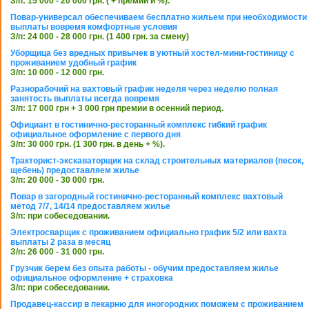
З/п: 15 000 - 20 000 грн. ( + премии и %).
Повар-универсал обеспечиваем бесплатно жильем при необходимости
выплаты вовремя комфортные условия
З/п: 24 000 - 28 000 грн. (1 400 грн. за смену)
Уборщица без вредных привычек в уютный хостел-мини-гостиницу с
проживанием удобный график
З/п: 10 000 - 12 000 грн.
Разнорабочий на вахтовый график неделя через неделю полная
занятость выплаты всегда вовремя
З/п: 17 000 грн + 3 000 грн премии в осенний период.
Официант в гостинично-ресторанный комплекс гибкий график
официальное оформление с первого дня
З/п: 30 000 грн. (1 300 грн. в день + %).
Тракторист-экскаваторщик на склад строительных материалов (песок,
щебень) предоставляем жилье
З/п: 20 000 - 30 000 грн.
Повар в загородный гостинично-ресторанный комплекс вахтовый
метод 7/7, 14/14 предоставляем жилье
З/п: при собеседовании.
Электросварщик с проживанием официально график 5/2 или вахта
выплаты 2 раза в месяц
З/п: 26 000 - 31 000 грн.
Грузчик берем без опыта работы - обучим предоставляем жилье
официальное оформление + страховка
З/п: при собеседовании.
Продавец-кассир в пекарню для иногородних поможем с проживанием