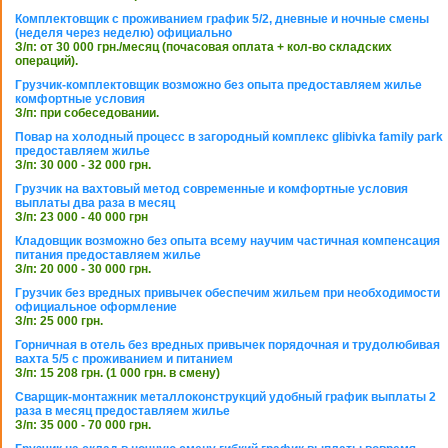
Комплектовщик с проживанием график 5/2, дневные и ночные смены
(неделя через неделю) официально
З/п: от 30 000 грн./месяц (почасовая оплата + кол-во складских
операций).
Грузчик-комплектовщик возможно без опыта предоставляем жилье
комфортные условия
З/п: при собеседовании.
Повар на холодный процесс в загородный комплекс glibivka family park
предоставляем жилье
З/п: 30 000 - 32 000 грн.
Грузчик на вахтовый метод современные и комфортные условия
выплаты два раза в месяц
З/п: 23 000 - 40 000 грн
Кладовщик возможно без опыта всему научим частичная компенсация
питания предоставляем жилье
З/п: 20 000 - 30 000 грн.
Грузчик без вредных привычек обеспечим жильем при необходимости
официальное оформление
З/п: 25 000 грн.
Горничная в отель без вредных привычек порядочная и трудолюбивая
вахта 5/5 с проживанием и питанием
З/п: 15 208 грн. (1 000 грн. в смену)
Сварщик-монтажник металлоконструкций удобный график выплаты 2
раза в месяц предоставляем жилье
З/п: 35 000 - 70 000 грн.