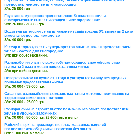
Грузчик на склад в ночную смену гибкий график выплаты вовремя
предоставляем жилье для иногородних
З/п: 25 000 грн
Грузчик на мусоровоз предоставляем бесплатное жилье
своевременные выплаты официальное оформление
З/п: 26 000 - 40 000 грн.
Водитель категории се на длинномер scania график 6/1 выплаты 2 раза
в месяц предоставляем жилье
З/п: 40 000 грн.
Кассир в торговую сеть супермаркетов опыт не важен предоставляем
жилье - хостел для иногородних
З/п: при собеседовании.
Разнорабочий опыт не важен обучим официальное оформление
выплаты 2 раза в месяц предоставляем жилье
З/п: при собеседовании.
Повар с опытом на кухне от 1 года в уютную гостиницу без вредных
привычек предоставляем жилье
З/п: 36 000 - 39 600 грн.
Охранник-разнорабочий возможно вахтовым методом проживание на
территории комплекса + питание
З/п: 20 000 - 25 000 грн.
Разнорабочий на строительство возможно без опыта предоставляем
жилье в удобных вагончиках
З/п: 30 000 - 50 000 грн. (1 600 грн. в день)
Рабочий в цех на производство пластмассовых изделий
предоставляем общежитие возможно без опыта
З/п: 1 300 грн. в смену.