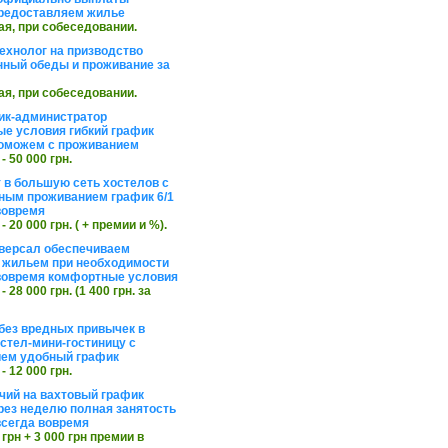
редоставляем жилье
ая, при собеседовании.
ехнолог на призводство
нный обеды и проживание за
ая, при собеседовании.
ик-администратор
е условия гибкий график
оможем с проживанием
 - 50 000 грн.
 в большую сеть хостелов с
ным проживанием график 6/1
вовремя
 - 20 000 грн. ( + премии и %).
версал обеспечиваем
 жильем при необходимости
вовремя комфортные условия
 - 28 000 грн. (1 400 грн. за
без вредных привычек в
стел-мини-гостиницу с
ем удобный график
 - 12 000 грн.
чий на вахтовый график
рез неделю полная занятость
сегда вовремя
 грн + 3 000 грн премии в