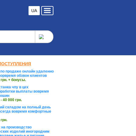
UA
ПОСТУПЛЕНИЯ
по продаже онлайн удаленно
орвремя обзвон клиентов
 грн. + бонусы.
танка чпу в цех
работки выплаты вовремя
тошин
 - 40 000 грн.
й складом на полный день
сегда вовремя комфортные
 грн.
 на производство
ских изделий иногородним
валяем жилье и питание