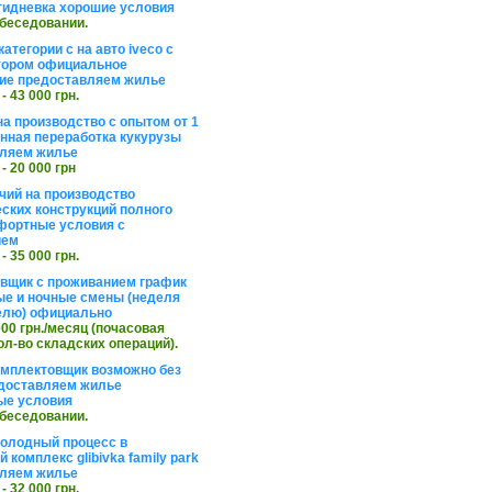
тидневка хорошие условия
обеседовании.
атегории с на авто iveco с
тором официальное
ие предоставляем жилье
 - 43 000 грн.
на производство с опытом от 1
инная переработка кукурузы
ляем жилье
 - 20 000 грн
чий на производство
ских конструкций полного
фортные условия с
ием
 - 35 000 грн.
вщик с проживанием график
ные и ночные смены (неделя
елю) официально
 000 грн./месяц (почасовая
ол-во складских операций).
омплектовщик возможно без
доставляем жилье
ые условия
обеседовании.
холодный процесс в
 комплекс glibivka family park
ляем жилье
 - 32 000 грн.