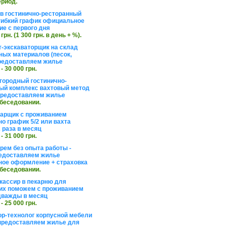
ериод.
в гостинично-ресторанный
гибкий график официальное
е с первого дня
 грн. (1 300 грн. в день + %).
т-экскаваторщик на склад
ных материалов (песок,
редоставляем жилье
 - 30 000 грн.
агородный гостинично-
ый комплекс вахтовый метод
 предоставляем жилье
обеседовании.
арщик с проживанием
о график 5/2 или вахта
 раза в месяц
 - 31 000 грн.
рем без опыта работы -
едоставляем жилье
ое оформление + страховка
обеседовании.
кассир в пекарню для
их поможем с проживанием
дважды в месяц
 - 25 000 грн.
ор-технолог корпусной мебели
предоставляем жилье для