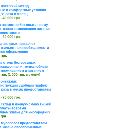
а вахтовый метод
ые и комфортные условия
ва раза в месяц
 - 40 000 грн
 возможно без опыта всему
стичная компенсация питания
ляем жилье
 - 30 000 грн.
ез вредных привычек
 жильем при необходимости
ное оформление
 грн.
 в отель без вредных
порядочная и трудолюбивая
 с проживанием и питанием
 грн. (1 000 грн. в смену)
монтажник
нструкций удобный график
 раза в месяц предоставляем
 - 70 000 грн.
 склад в ночную смену гибкий
платы вовремя
ляем жилье для иногородних
 грн
а мусоровоз предоставляем
е жилье своевременные