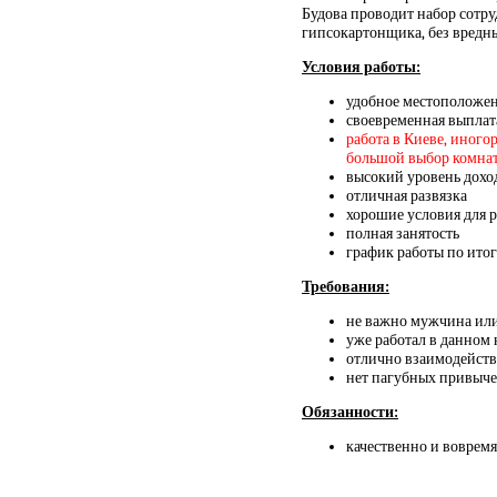
Будова проводит набор сотру
гипсокартонщика, без вредн
Условия работы:
удобное местоположе
своевременная выплат
работа в Киеве, иного
большой выбор комнат и
высокий уровень дохо
отличная развязка
хорошие условия для 
полная занятость
график работы по итог
Требования:
не важно мужчина ил
уже работал в данном
отлично взаимодейств
нет пагубных привыч
Обязанности:
качественно и вовремя