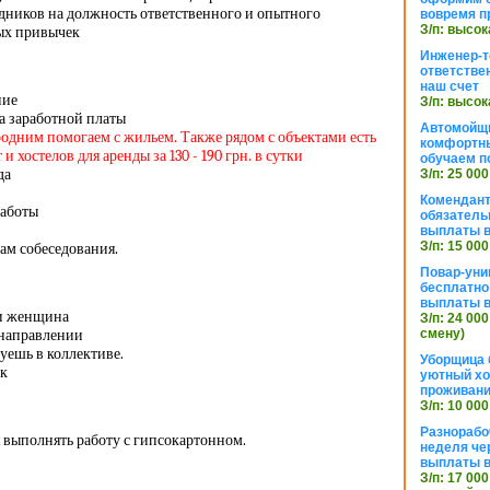
дников на должность ответственного и опытного
вовремя п
З/п: высок
ых привычек
Инженер-т
ответстве
наш счет
ние
З/п: высок
а заработной платы
Автомойщ
родним помогаем с жильем. Также рядом с объектами есть
комфортны
 хостелов для аренды за 130 - 190 грн. в сутки
обучаем п
да
З/п: 25 000
Комендант
работы
обязатель
выплаты 
З/п: 15 000
ам собеседования.
Повар-уни
бесплатно
выплаты 
и женщина
З/п: 24 000
 направлении
смену)
уешь в коллективе.
Уборщица 
ек
уютный хо
проживани
З/п: 10 000
Разнорабо
 выполнять работу с гипсокартонном.
неделя че
выплаты в
З/п: 17 000