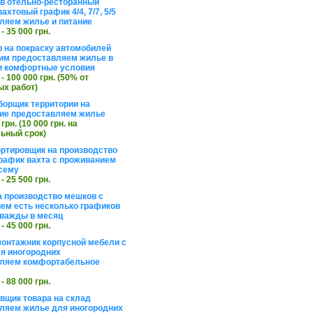
в отельно-ресторанный
ахтовый график 4/4, 7/7, 5/5
ляем жилье и питание
 - 35 000 грн.
 на покраску автомобилей
им предоставляем жилье в
и комфортные условия
 - 100 000 грн. (50% от
х работ)
борщик территории на
ие предоставляем жилье
 грн. (10 000 грн. на
ьный срок)
ортировщик на производство
рафик вахта с проживанием
сему
 - 25 500 грн.
а производство мешков с
ем есть несколько графиков
важды в месяц
 - 45 000 грн.
онтажник корпусной мебели с
я иногородних
вляем комфортабельное
 - 88 000 грн.
вщик товара на склад
ляем жилье для иногородних