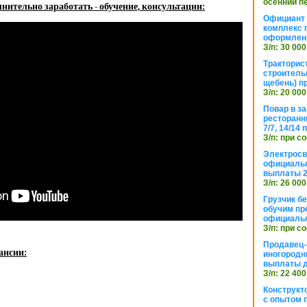
осенний п
нительно заработать - обучение, консультации:
Официант 
комплекс 
оформлени
З/п: 30 000
Тракторис
строитель
щебень) п
З/п: 20 000
Повар в з
ресторанн
7/7, 14/14
З/п: при с
Электросв
официальн
выплаты 2
З/п: 26 000
Грузчик бе
обучим пр
официальн
З/п: при с
Продавец-
ансии:
иногородн
выплаты 
З/п: 22 400
Конструкт
с опытом 