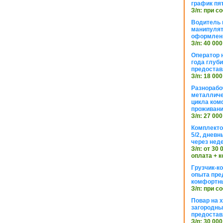
график пя
З/п: при с
Водитель к
манипуля
оформлен
З/п: 40 000
Оператор 
года глуб
предостав
З/п: 18 000
Разнорабо
металличе
цикла ком
проживан
З/п: 27 000
Комплекто
5/2, днев
через нед
З/п: от 30
оплата + к
Грузчик-к
опыта пре
комфортн
З/п: при с
Повар на 
загородный
предостав
З/п: 30 000