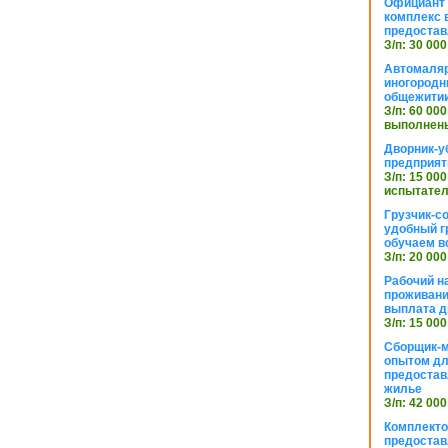
Официант 
комплекс в
предостав
З/п: 30 000
Автомаляр
иногородн
общежити
З/п: 60 000
выполнены
Дворник-у
предприят
З/п: 15 000
испытател
Грузчик-с
удобный г
обучаем в
З/п: 20 000
Рабочий н
проживани
выплата д
З/п: 15 000
Сборщик-м
опытом дл
предоста
жилье
З/п: 42 000
Комплекто
предостав