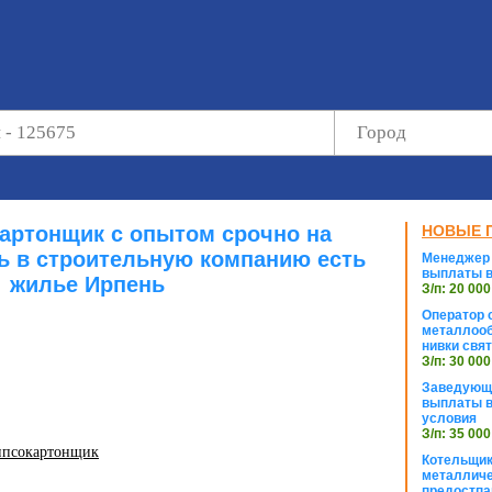
картонщик с опытом срочно на
НОВЫЕ 
ь в строительную компанию есть
Менеджер 
выплаты в
жилье Ирпень
З/п: 20 000
Оператор с
металлооб
нивки свя
З/п: 30 000
Заведующи
выплаты в
условия
З/п: 35 000
гипсокартонщик
Котельщик
металличе
предостпа