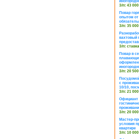
иногородн
З/п: 43 000
Повар горя
опытом от 
обязател
З/п: 35 000
Разнорабо
вахтовый г
предостав
З/п: ставк
Повар в с
плавающий
оформлени
иногородн
З/п: 20 500
Посудомой
с прожива
10/10, посм
З/п: 21 000
Официант 
гостиничн
проживан
З/п: 20 000
Мастер-пр
условия п
квартире
З/п: 10 000