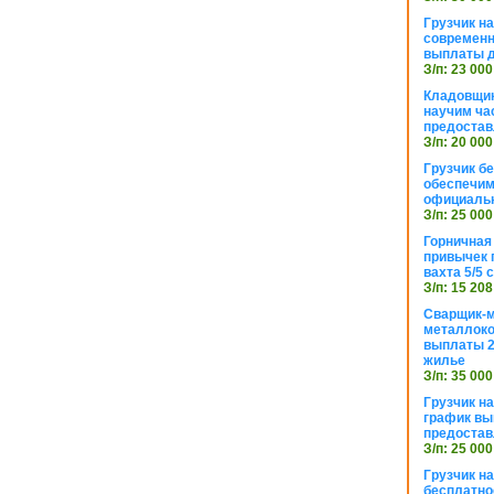
Грузчик н
современн
выплаты д
З/п: 23 000
Кладовщик
научим ча
предостав
З/п: 20 000
Грузчик б
обеспечим
официаль
З/п: 25 000
Горничная
привычек 
вахта 5/5
З/п: 15 208
Сварщик-
металлоко
выплаты 2
жилье
З/п: 35 000
Грузчик на
график вы
предостав
З/п: 25 000
Грузчик н
бесплатно