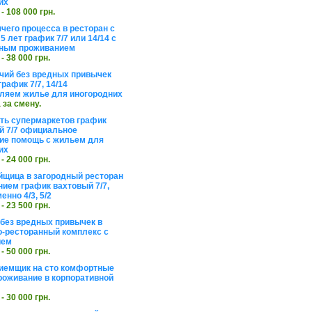
их
 - 108 000 грн.
чего процесса в ресторан с
5 лет график 7/7 или 14/14 с
ьным проживанием
 - 38 000 грн.
чий без вредных привычек
рафик 7/7, 14/14
ляем жилье для иногородних
а за смену.
еть супермаркетов график
 7/7 официальное
е помощь с жильем для
их
 - 24 000 грн.
щица в загородный ресторан
нием график вахтовый 7/7,
енно 4/3, 5/2
 - 23 500 грн.
без вредных привычек в
о-ресторанный комплекс с
ием
 - 50 000 грн.
иемщик на сто комфортные
роживание в корпоративной
 - 30 000 грн.