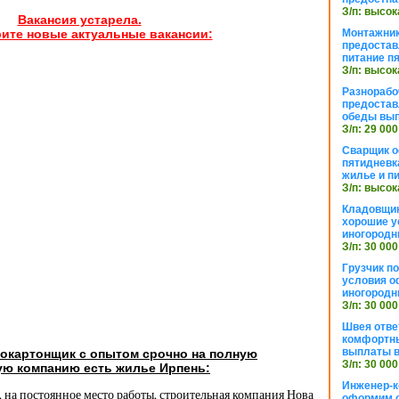
З/п: высок
Вакансия устарела.
Монтажник
ите новые актуальные вакансии:
предостав
питание п
З/п: высок
Разнорабо
предостав
обеды вы
З/п: 29 000
Сварщик 
пятидневк
жилье и п
З/п: высок
Кладовщи
хорошие у
иногородн
З/п: 30 000
Грузчик п
условия о
иногородн
З/п: 30 000
Швея отве
комфортны
выплаты в
сокартонщик с опытом срочно на полную
З/п: 30 000
ую компанию есть жилье Ирпень:
Инженер-к
, на постоянное место работы, строительная компания Нова
оформим 