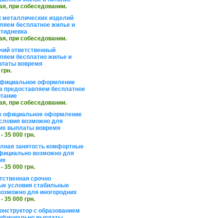
ая, при собеседовании.
 металлических изделий
ляем бесплатное жилье и
ятидневка
ая, при собеседовании.
чий ответственный
ляем бесплатно жилье и
платы вовремя
 грн.
официальное оформление
а предоставляем бесплатное
итание
ая, при собеседовании.
к официальное оформление
словия возможно для
их выплаты вовремя
 - 35 000 грн.
олная занятость комфортные
фициально возможно для
их
 - 35 000 грн.
тственная срочно
е условия стабильные
озможно для иногородних
 - 35 000 грн.
онструктор с образованием
официально выплаты