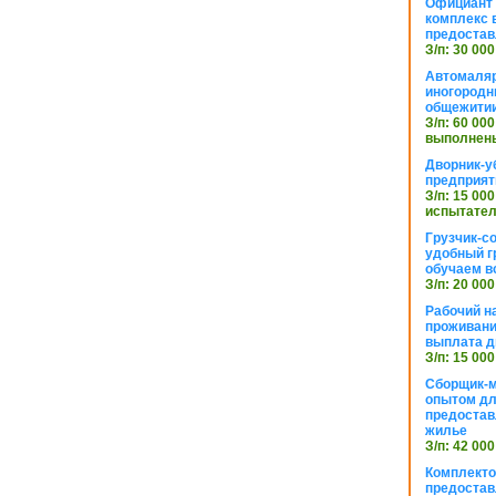
Официант 
комплекс в
предостав
З/п: 30 000
Автомаляр
иногородн
общежити
З/п: 60 000
выполнены
Дворник-у
предприят
З/п: 15 000
испытател
Грузчик-с
удобный г
обучаем в
З/п: 20 000
Рабочий н
проживани
выплата д
З/п: 15 000
Сборщик-м
опытом дл
предоста
жилье
З/п: 42 000
Комплекто
предостав