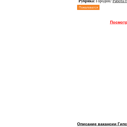
Рубрика:
Городня/
Работа 
Пожаловатся
Посмотр
Описание вакансии Гип