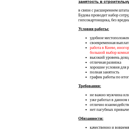
занятость в строительн
в связи с расширением штата
Будова проводит набор сотру
гипсокартонщика, без вредн
Условия работы:
удобное местоположе
своевременная выплат
работа в Киеве, иного
большой выбор комнат и
высокий уровень дохо
отличная развязка
хорошие условия для 
полная занятость
график работы по итог
Требования:
не важно мужчина ил
уже работал в данном
отлично взаимодейств
нет пагубных привыч
Обязанности:
качественно и вовремя