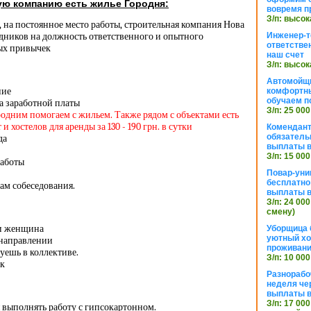
ую компанию есть жилье Городня:
вовремя п
З/п: высок
, на постоянное место работы, строительная компания Нова
дников на должность ответственного и опытного
Инженер-т
ответстве
ых привычек
наш счет
З/п: высок
Автомойщ
ние
комфортны
обучаем п
а заработной платы
З/п: 25 000
родним помогаем с жильем. Также рядом с объектами есть
 хостелов для аренды за 130 - 190 грн. в сутки
Комендант
обязатель
да
выплаты 
З/п: 15 000
работы
Повар-уни
бесплатно
ам собеседования.
выплаты 
З/п: 24 000
смену)
и женщина
Уборщица 
уютный хо
 направлении
проживани
уешь в коллективе.
З/п: 10 000
ек
Разнорабо
неделя че
выплаты в
З/п: 17 000
 выполнять работу с гипсокартонном.