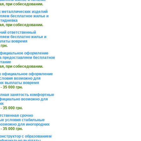
ая, при собеседовании.
 металлических изделий
ляем бесплатное жилье и
ятидневка
ая, при собеседовании.
чий ответственный
ляем бесплатно жилье и
платы вовремя
 грн.
официальное оформление
а предоставляем бесплатное
итание
ая, при собеседовании.
к официальное оформление
словия возможно для
их выплаты вовремя
 - 35 000 грн.
олная занятость комфортные
фициально возможно для
их
 - 35 000 грн.
тственная срочно
е условия стабильные
озможно для иногородних
 - 35 000 грн.
онструктор с образованием
официально выплаты