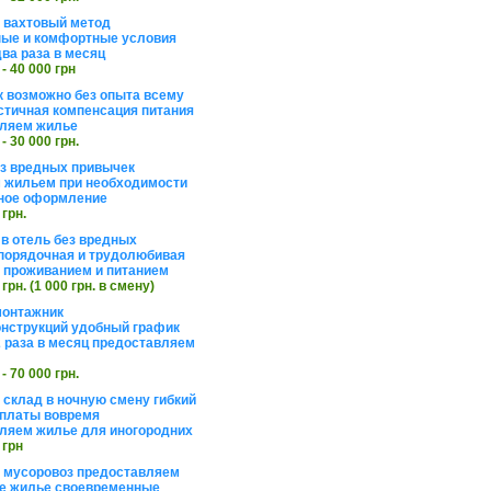
а вахтовый метод
ые и комфортные условия
ва раза в месяц
 - 40 000 грн
 возможно без опыта всему
стичная компенсация питания
ляем жилье
 - 30 000 грн.
ез вредных привычек
 жильем при необходимости
ное оформление
 грн.
 в отель без вредных
порядочная и трудолюбивая
 с проживанием и питанием
 грн. (1 000 грн. в смену)
монтажник
нструкций удобный график
 раза в месяц предоставляем
 - 70 000 грн.
 склад в ночную смену гибкий
платы вовремя
ляем жилье для иногородних
 грн
а мусоровоз предоставляем
е жилье своевременные