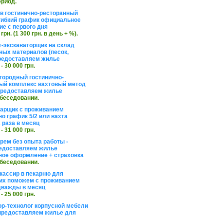
ериод.
в гостинично-ресторанный
гибкий график официальное
е с первого дня
 грн. (1 300 грн. в день + %).
т-экскаваторщик на склад
ных материалов (песок,
редоставляем жилье
 - 30 000 грн.
агородный гостинично-
ый комплекс вахтовый метод
 предоставляем жилье
обеседовании.
арщик с проживанием
о график 5/2 или вахта
 раза в месяц
 - 31 000 грн.
рем без опыта работы -
едоставляем жилье
ое оформление + страховка
обеседовании.
кассир в пекарню для
их поможем с проживанием
дважды в месяц
 - 25 000 грн.
ор-технолог корпусной мебели
предоставляем жилье для