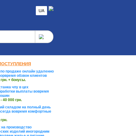
UA
ПОСТУПЛЕНИЯ
по продаже онлайн удаленно
орвремя обзвон клиентов
 грн. + бонусы.
танка чпу в цех
работки выплаты вовремя
тошин
 - 40 000 грн.
й складом на полный день
сегда вовремя комфортные
 грн.
 на производство
ских изделий иногородним
валяем жилье и питание