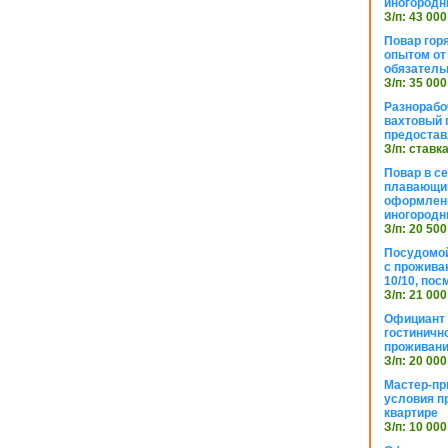
иногородн
З/п: 43 000
Повар горя
опытом от 
обязател
З/п: 35 000
Разнорабо
вахтовый г
предостав
З/п: ставк
Повар в с
плавающий
оформлени
иногородн
З/п: 20 500
Посудомой
с прожива
10/10, посм
З/п: 21 000
Официант 
гостиничн
проживан
З/п: 20 000
Мастер-пр
условия п
квартире
З/п: 10 000