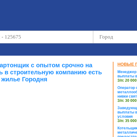
картонщик с опытом срочно на
НОВЫЕ 
ь в строительную компанию есть
Менеджер 
выплаты в
жилье Городня
З/п: 20 000
Оператор с
металлооб
нивки свя
З/п: 30 000
Заведующи
выплаты в
условия
З/п: 35 000
Котельщик
металличе
предостпа