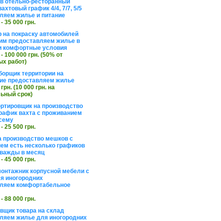
в отельно-ресторанный
ахтовый график 4/4, 7/7, 5/5
ляем жилье и питание
 - 35 000 грн.
 на покраску автомобилей
им предоставляем жилье в
и комфортные условия
 - 100 000 грн. (50% от
х работ)
борщик территории на
ие предоставляем жилье
 грн. (10 000 грн. на
ьный срок)
ортировщик на производство
рафик вахта с проживанием
сему
 - 25 500 грн.
а производство мешков с
ем есть несколько графиков
важды в месяц
 - 45 000 грн.
онтажник корпусной мебели с
я иногородних
вляем комфортабельное
 - 88 000 грн.
вщик товара на склад
ляем жилье для иногородних