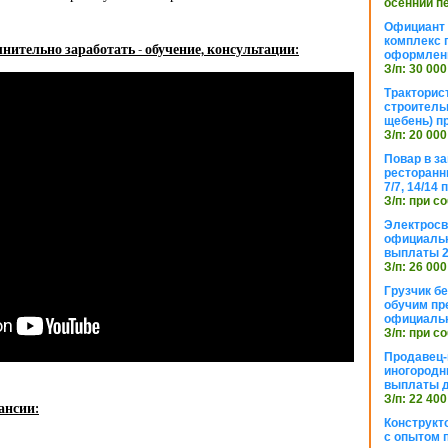
осенний п
Официант 
комплекс 
нительно заработать - обучение, консультации:
оформлени
З/п: 30 000
Тракторис
строитель
щебень) п
З/п: 20 000
Повар в з
ресторанн
7/7, 14/14
З/п: при с
Электросв
официальн
выплаты 2
З/п: 26 000
Грузчик бе
обучим пр
официальн
З/п: при с
Продавец-
иногородн
выплаты 
З/п: 22 400
ансии:
Конструкт
с опытом 