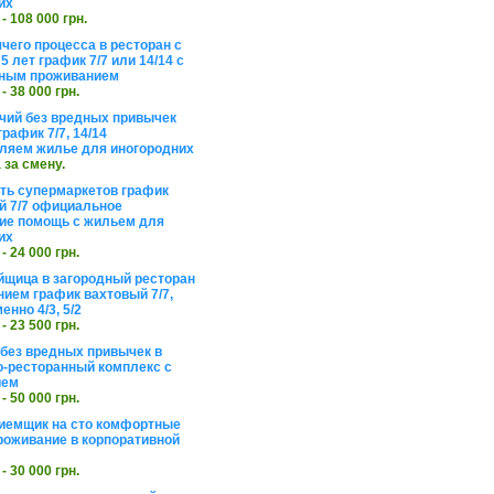
их
 - 108 000 грн.
чего процесса в ресторан с
5 лет график 7/7 или 14/14 с
ьным проживанием
 - 38 000 грн.
чий без вредных привычек
рафик 7/7, 14/14
ляем жилье для иногородних
а за смену.
еть супермаркетов график
 7/7 официальное
е помощь с жильем для
их
 - 24 000 грн.
щица в загородный ресторан
нием график вахтовый 7/7,
енно 4/3, 5/2
 - 23 500 грн.
без вредных привычек в
о-ресторанный комплекс с
ием
 - 50 000 грн.
иемщик на сто комфортные
роживание в корпоративной
 - 30 000 грн.