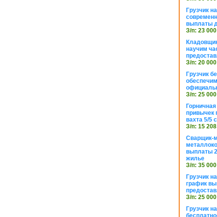
Грузчик н
современн
выплаты д
З/п: 23 000
Кладовщик
научим ча
предостав
З/п: 20 000
Грузчик б
обеспечим
официаль
З/п: 25 000
Горничная
привычек 
вахта 5/5
З/п: 15 208
Сварщик-
металлоко
выплаты 2
жилье
З/п: 35 000
Грузчик на
график вы
предостав
З/п: 25 000
Грузчик н
бесплатно