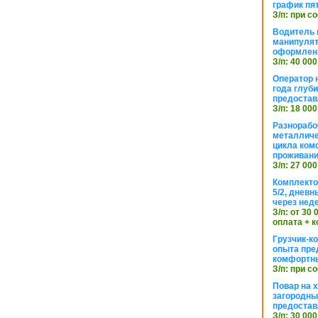
график пя
З/п: при с
Водитель к
манипуля
оформлен
З/п: 40 000
Оператор 
года глуб
предостав
З/п: 18 000
Разнорабо
металличе
цикла ком
проживан
З/п: 27 000
Комплекто
5/2, днев
через нед
З/п: от 30
оплата + к
Грузчик-к
опыта пре
комфортн
З/п: при с
Повар на 
загородный
предостав
З/п: 30 000