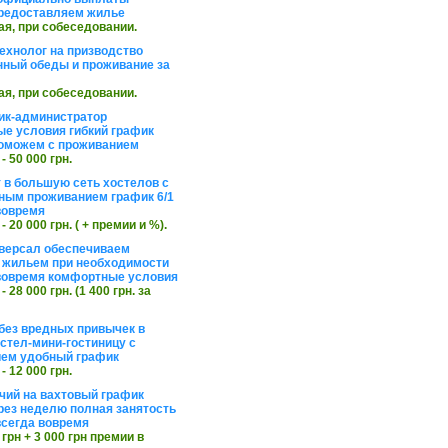
редоставляем жилье
ая, при собеседовании.
ехнолог на призводство
нный обеды и проживание за
ая, при собеседовании.
ик-администратор
е условия гибкий график
оможем с проживанием
 - 50 000 грн.
 в большую сеть хостелов с
ным проживанием график 6/1
вовремя
 - 20 000 грн. ( + премии и %).
версал обеспечиваем
 жильем при необходимости
вовремя комфортные условия
 - 28 000 грн. (1 400 грн. за
без вредных привычек в
стел-мини-гостиницу с
ем удобный график
 - 12 000 грн.
чий на вахтовый график
рез неделю полная занятость
сегда вовремя
 грн + 3 000 грн премии в