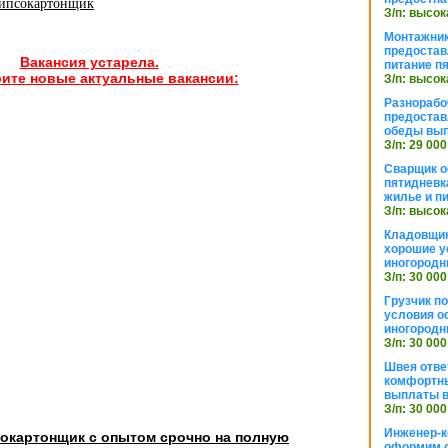
гипсокартонщик
З/п: высок
Монтажник
предостав
Вакансия устарела.
питание п
ите новые актуальные вакансии:
З/п: высок
Разнорабо
предостав
обеды вы
З/п: 29 000
Сварщик 
пятидневк
жилье и п
З/п: высок
Кладовщи
хорошие у
иногородн
З/п: 30 000
Грузчик п
условия о
иногородн
З/п: 30 000
Швея отве
комфортны
выплаты в
З/п: 30 000
Инженер-к
сокартонщик с опытом срочно на полную
оформим 