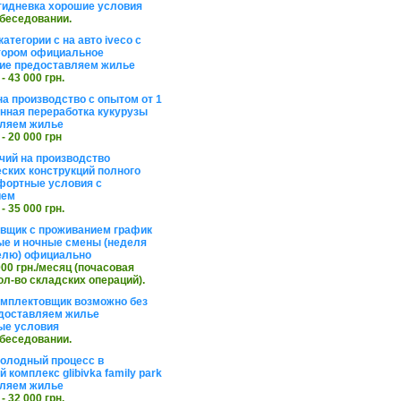
тидневка хорошие условия
обеседовании.
атегории с на авто iveco с
тором официальное
ие предоставляем жилье
 - 43 000 грн.
на производство с опытом от 1
инная переработка кукурузы
ляем жилье
 - 20 000 грн
чий на производство
ских конструкций полного
фортные условия с
ием
 - 35 000 грн.
вщик с проживанием график
ные и ночные смены (неделя
елю) официально
 000 грн./месяц (почасовая
ол-во складских операций).
омплектовщик возможно без
доставляем жилье
ые условия
обеседовании.
холодный процесс в
 комплекс glibivka family park
ляем жилье
 - 32 000 грн.