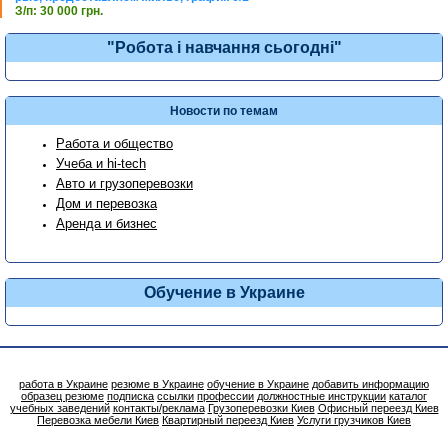
З/п: 30 000 грн.
"Робота і навчання сьогодні"
Новости по темам
Работа и общество
Учеба и hi-tech
Авто и грузоперевозки
Дом и перевозка
Аренда и бизнес
Обучение в Украине
работа в Украине
резюме в Украине
обучение в Украине
добавить информацию
образец резюме
подписка
ссылки
профессии
должностные инструкции
каталог
учебных заведений
контакты/реклама
Грузоперевозки Киев
Офисный переезд Киев
Перевозка мебели Киев
Квартирный переезд Киев
Услуги грузчиков Киев