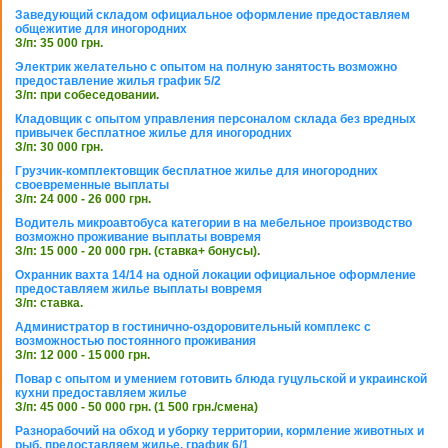
Заведующий складом официальное оформление предоставляем
общежитие для иногородних
З/п: 35 000 грн.
Электрик желательно с опытом на полную занятость возможно
предоставление жилья график 5/2
З/п: при собеседовании.
Кладовщик с опытом управления персоналом склада без вредных
привычек бесплатное жилье для иногородних
З/п: 30 000 грн.
Грузчик-комплектовщик бесплатное жилье для иногородних
своевременные выплаты
З/п: 24 000 - 26 000 грн.
Водитель микроавтобуса категории в на мебельное производство
возможно проживание выплаты вовремя
З/п: 15 000 - 20 000 грн. (ставка+ бонусы).
Охранник вахта 14/14 на одной локации официальное оформление
предоставляем жилье выплаты вовремя
З/п: ставка.
Администратор в гостинично-оздоровительный комплекс с
возможностью постоянного проживания
З/п: 12 000 - 15 000 грн.
Повар с опытом и умением готовить блюда гуцульской и украинской
кухни предоставляем жилье
З/п: 45 000 - 50 000 грн. (1 500 грн./смена)
Разнорабочий на обход и уборку территории, кормление животных и
рыб, предоставляем жилье, график 6/1