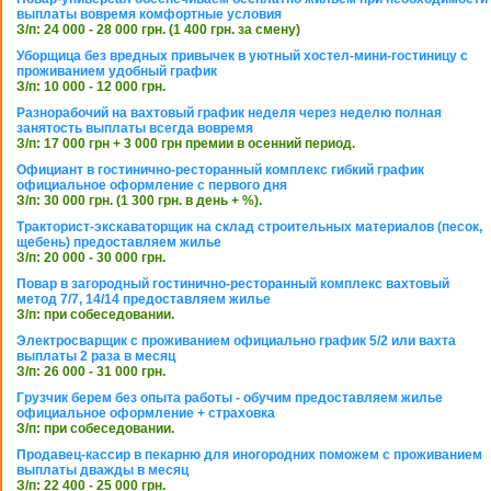
выплаты вовремя комфортные условия
З/п: 24 000 - 28 000 грн. (1 400 грн. за смену)
Уборщица без вредных привычек в уютный хостел-мини-гостиницу с
проживанием удобный график
З/п: 10 000 - 12 000 грн.
Разнорабочий на вахтовый график неделя через неделю полная
занятость выплаты всегда вовремя
З/п: 17 000 грн + 3 000 грн премии в осенний период.
Официант в гостинично-ресторанный комплекс гибкий график
официальное оформление с первого дня
З/п: 30 000 грн. (1 300 грн. в день + %).
Тракторист-экскаваторщик на склад строительных материалов (песок,
щебень) предоставляем жилье
З/п: 20 000 - 30 000 грн.
Повар в загородный гостинично-ресторанный комплекс вахтовый
метод 7/7, 14/14 предоставляем жилье
З/п: при собеседовании.
Электросварщик с проживанием официально график 5/2 или вахта
выплаты 2 раза в месяц
З/п: 26 000 - 31 000 грн.
Грузчик берем без опыта работы - обучим предоставляем жилье
официальное оформление + страховка
З/п: при собеседовании.
Продавец-кассир в пекарню для иногородних поможем с проживанием
выплаты дважды в месяц
З/п: 22 400 - 25 000 грн.