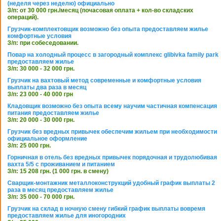
(неделя через неделю) официально
З/п: от 30 000 грн./месяц (почасовая оплата + кол-во складских
операций).
Грузчик-комплектовщик возможно без опыта предоставляем жилье
комфортные условия
З/п: при собеседовании.
Повар на холодный процесс в загородный комплекс glibivka family park
предоставляем жилье
З/п: 30 000 - 32 000 грн.
Грузчик на вахтовый метод современные и комфортные условия
выплаты два раза в месяц
З/п: 23 000 - 40 000 грн
Кладовщик возможно без опыта всему научим частичная компенсация
питания предоставляем жилье
З/п: 20 000 - 30 000 грн.
Грузчик без вредных привычек обеспечим жильем при необходимости
официальное оформление
З/п: 25 000 грн.
Горничная в отель без вредных привычек порядочная и трудолюбивая
вахта 5/5 с проживанием и питанием
З/п: 15 208 грн. (1 000 грн. в смену)
Сварщик-монтажник металлоконструкций удобный график выплаты 2
раза в месяц предоставляем жилье
З/п: 35 000 - 70 000 грн.
Грузчик на склад в ночную смену гибкий график выплаты вовремя
предоставляем жилье для иногородних