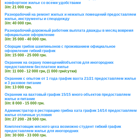
комфортное жилье со всеми удобствами
З/п: 21 000 грн.
Разнорабочий на ремонт жилых и нежилых помещений предоставляем
жилье, инструменты и спецодежду
З/п: 40 000 грн.
Разнорабочий-дорожный работник выплата дважды в месяц вовремя
официальное оформление
З/п: 35 000 - 40 000 грн.
Сборщик грибов шампиньонов с проживанием официальное
оформление гибкий график
З/п: 15 000 - 25 000 грн.
Охранник на охрану помещений/объектов для иногородних
предоставляем бесплатное жилье
З/п: 11 000 - 12 000 грн, (1 000 грн/сутки)
Охранник с опытом от 1 года график вахта 21/21 предоставляем жилье
и 3 разовое питание
З/п: 13 000 грн.
Охранник на вахтовый график 15/15 много объектов предоставляем
жилье и питание
З/п: 8 000 - 15 000 грн.
Администратор в ресторацию грибна хата график 14/14 предоставляем
жилье отличные условия
З/п: 27 200 - 28 500 грн.
Комплектовщик мясного цеха возможно студент гибкий график
предоставляем жилье для иногородних
З/п: 30 000 - 33 000 грн.