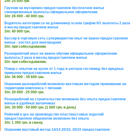
З/п: 25 000 грн
Грузчик на мусоровоз предоставляем бесплатное жилье
своевременные выплаты официальное оформление
З/п: 26 000 - 40 000 грн.
Водитель категории се на длинномер scania график 6/1 выплаты 2 раза
в месяц предоставляем жилье
З/п: 40 000 грн.
Кассир в торговую сеть супермаркетов опыт не важен предоставляем
жилье - хостел для иногородних
З/п: при собеседовании.
Разнорабочий опыт не важен обучим официальное оформление
выплаты 2 раза в месяц предоставляем жилье
З/п: при собеседовании.
Повар с опытом на кухне от 1 года в уютную гостиницу без вредных
привычек предоставляем жилье
З/п: 36 000 - 39 600 грн.
Охранник-разнорабочий возможно вахтовым методом проживание на
территории комплекса + питание
З/п: 20 000 - 25 000 грн.
Разнорабочий на строительство возможно без опыта предоставляем
жилье в удобных вагончиках
З/п: 30 000 - 50 000 грн. (1 600 грн. в день)
Рабочий в цех на производство пластмассовых изделий
предоставляем общежитие возможно без опыта
З/п: 1 300 грн. в смену.
Охранник вахтовый метод 14/14 20/10, 30/10 предоставляем