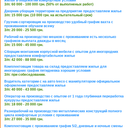
жилье в общежитии комфортные условия
З/п: 60 000 - 100 000 грн. (50% от выполненых работ)
Дворник-уборщик территории на предприятие предоставляем жилье
З/п: 15 000 грн. (10 000 грн. на испытательный срок)
Грузчик-сортировщик на производство удобный график вахта с
проживанием обучаем всему
З/п: 20 000 - 25 500 грн.
Рабочий на производство мешков с проживанием есть несколько
графиков выплата дважды в месяц
З/п: 15 000 - 45 000 грн.
Сборщик-монтажник корпусной мебели с опытом для иногородних
предоставляем комфортабельное жилье
З/п: 42 000 - 88 000 грн.
Комплектовщик товара на склад предоставляем жилье для
иногородних график пятидневка хорошие условия
З/п: при собеседовании.
Водитель категории с на авто iveco с манипулятором официальное
оформление предоставляем жилье
З/п: 40 000 - 43 000 грн.
Оператор на производство с опытом от 1 года глубинная переработка
кукурузы предоставляем жилье
З/п: 18 000 - 20 000 грн
Разнорабочий на производство металлических конструкций полного
цикла комфортные условия с проживанием
З/п: 27 000 - 35 000 грн.
Комплектовщик с проживанием график 5/2, дневные и ночные смены