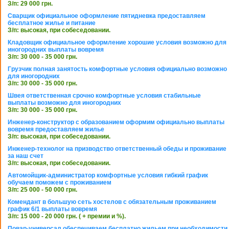
З/п: 29 000 грн.
Сварщик официальное оформление пятидневка предоставляем
бесплатное жилье и питание
З/п: высокая, при собеседовании.
Кладовщик официальное оформление хорошие условия возможно для
иногородних выплаты вовремя
З/п: 30 000 - 35 000 грн.
Грузчик полная занятость комфортные условия официально возможно
для иногородних
З/п: 30 000 - 35 000 грн.
Швея ответственная срочно комфортные условия стабильные
выплаты возможно для иногородних
З/п: 30 000 - 35 000 грн.
Инженер-конструктор с образованием оформим официально выплаты
вовремя предоставляем жилье
З/п: высокая, при собеседовании.
Инженер-технолог на призводство ответственный обеды и проживание
за наш счет
З/п: высокая, при собеседовании.
Автомойщик-администратор комфортные условия гибкий график
обучаем поможем с проживанием
З/п: 25 000 - 50 000 грн.
Комендант в большую сеть хостелов с обязательным проживанием
график 6/1 выплаты вовремя
З/п: 15 000 - 20 000 грн. ( + премии и %).
Повар-универсал обеспечиваем бесплатно жильем при необходимости