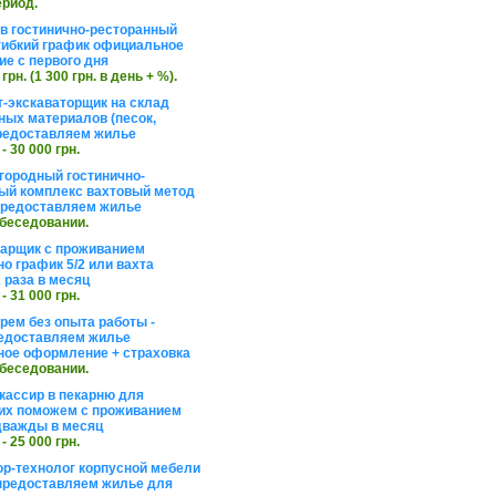
ериод.
в гостинично-ресторанный
гибкий график официальное
е с первого дня
 грн. (1 300 грн. в день + %).
т-экскаваторщик на склад
ных материалов (песок,
редоставляем жилье
 - 30 000 грн.
агородный гостинично-
ый комплекс вахтовый метод
 предоставляем жилье
обеседовании.
арщик с проживанием
о график 5/2 или вахта
 раза в месяц
 - 31 000 грн.
рем без опыта работы -
едоставляем жилье
ое оформление + страховка
обеседовании.
кассир в пекарню для
их поможем с проживанием
дважды в месяц
 - 25 000 грн.
ор-технолог корпусной мебели
предоставляем жилье для