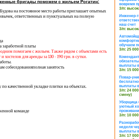
женные бригады поможем с жильем Рогатин:
вовремя п
З/п: высок
 Будова на постоянное место работы приглашает опытных
ивычек, ответственных и пунктуальных на полную
Инженер-т
ответстве
наш счет
З/п: высок
Автомойщ
да
комфортны
обучаем п
а заработной платы
З/п: 25 000
родним помогаем с жильем. Также рядом с объектами есть
 хостелов для аренды за 130 - 190 грн. в сутки.
Комендант
обязатель
аботы.
выплаты 
ам собеседованияполная занятость
З/п: 15 000
Повар-уни
бесплатно
 по качественной укладке плитки на объектах.
выплаты 
З/п: 24 000
смену)
Уборщица 
уютный хо
аженной команде
проживани
З/п: 10 000
Разнорабо
неделя че
выплаты в
З/п: 17 000