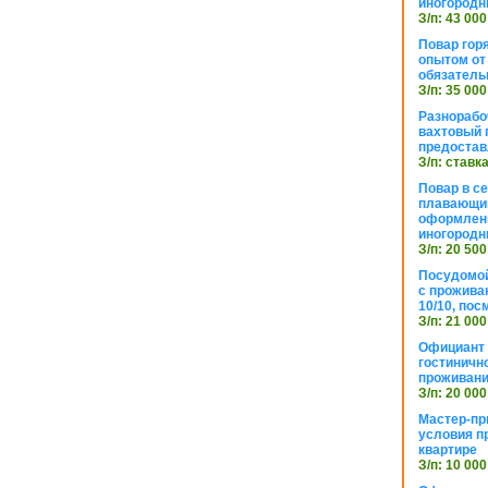
иногородн
З/п: 43 000
Повар горя
опытом от 
обязател
З/п: 35 000
Разнорабо
вахтовый г
предостав
З/п: ставк
Повар в с
плавающий
оформлени
иногородн
З/п: 20 500
Посудомой
с прожива
10/10, посм
З/п: 21 000
Официант 
гостиничн
проживан
З/п: 20 000
Мастер-пр
условия п
квартире
З/п: 10 000