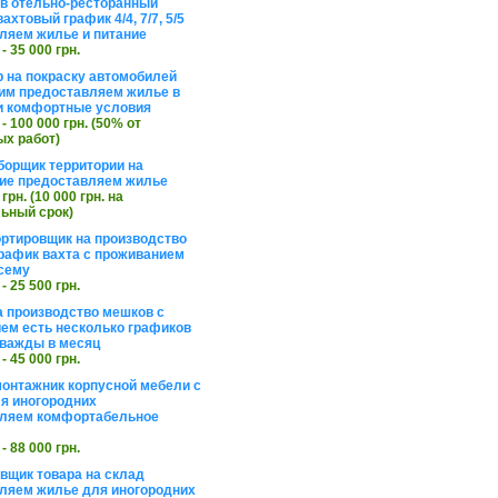
в отельно-ресторанный
ахтовый график 4/4, 7/7, 5/5
ляем жилье и питание
 - 35 000 грн.
 на покраску автомобилей
им предоставляем жилье в
и комфортные условия
 - 100 000 грн. (50% от
х работ)
борщик территории на
ие предоставляем жилье
 грн. (10 000 грн. на
ьный срок)
ортировщик на производство
рафик вахта с проживанием
сему
 - 25 500 грн.
а производство мешков с
ем есть несколько графиков
важды в месяц
 - 45 000 грн.
онтажник корпусной мебели с
я иногородних
вляем комфортабельное
 - 88 000 грн.
вщик товара на склад
ляем жилье для иногородних