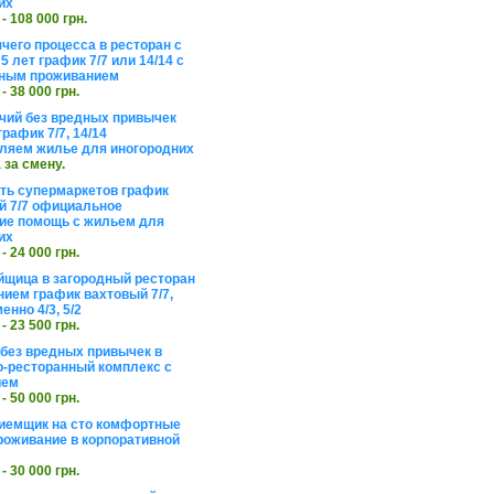
их
 - 108 000 грн.
чего процесса в ресторан с
5 лет график 7/7 или 14/14 с
ьным проживанием
 - 38 000 грн.
чий без вредных привычек
рафик 7/7, 14/14
ляем жилье для иногородних
а за смену.
еть супермаркетов график
 7/7 официальное
е помощь с жильем для
их
 - 24 000 грн.
щица в загородный ресторан
нием график вахтовый 7/7,
енно 4/3, 5/2
 - 23 500 грн.
без вредных привычек в
о-ресторанный комплекс с
ием
 - 50 000 грн.
иемщик на сто комфортные
роживание в корпоративной
 - 30 000 грн.