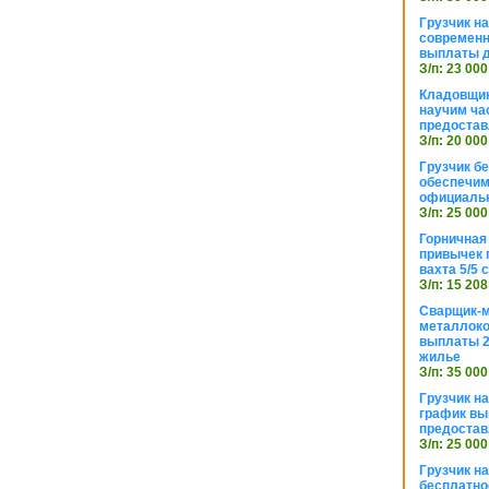
Грузчик н
современн
выплаты д
З/п: 23 000
Кладовщик
научим ча
предостав
З/п: 20 000
Грузчик б
обеспечим
официаль
З/п: 25 000
Горничная
привычек 
вахта 5/5
З/п: 15 208
Сварщик-
металлоко
выплаты 2
жилье
З/п: 35 000
Грузчик на
график вы
предостав
З/п: 25 000
Грузчик н
бесплатно