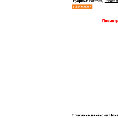
Рубрика:
Рогатин/
Работа 
Пожаловатся
Посмотр
Описание вакансии Пли