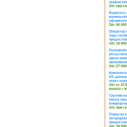
график пя
З/п: при с
Водитель к
манипуля
оформлен
З/п: 40 000
Оператор 
года глуб
предостав
З/п: 18 000
Разнорабо
металличе
цикла ком
проживан
З/п: 27 000
Комплекто
5/2, днев
через нед
З/п: от 30
оплата + к
Грузчик-к
опыта пре
комфортн
З/п: при с
Повар на 
загородный
предостав
З/п: 30 000