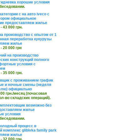
тидневка хорошие условия
обеседовании.
атегории с на авто iveco с
тором официальное
ие предоставляем жилье
 - 43 000 грн.
на производство с опытом от 1
инная переработка кукурузы
ляем жилье
 - 20 000 грн
чий на производство
ских конструкций полного
фортные условия с
ием
 - 35 000 грн.
вщик с проживанием график
ные и ночные смены (неделя
елю) официально
 000 грн./месяц (почасовая
ол-во складских операций).
омплектовщик возможно без
доставляем жилье
ые условия
обеседовании.
холодный процесс в
 комплекс glibivka family park
ляем жилье
 - 32 000 грн.