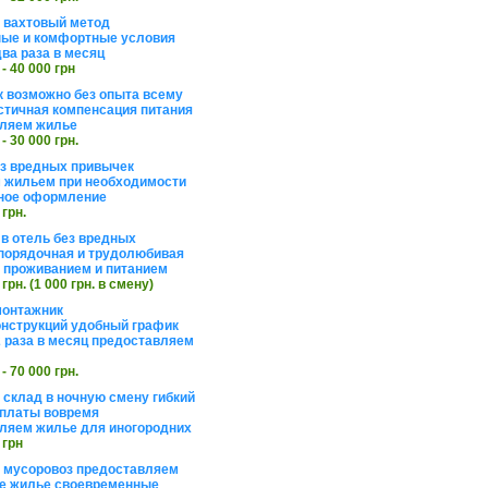
а вахтовый метод
ые и комфортные условия
ва раза в месяц
 - 40 000 грн
 возможно без опыта всему
стичная компенсация питания
ляем жилье
 - 30 000 грн.
ез вредных привычек
 жильем при необходимости
ное оформление
 грн.
 в отель без вредных
порядочная и трудолюбивая
 с проживанием и питанием
 грн. (1 000 грн. в смену)
монтажник
нструкций удобный график
 раза в месяц предоставляем
 - 70 000 грн.
 склад в ночную смену гибкий
платы вовремя
ляем жилье для иногородних
 грн
а мусоровоз предоставляем
е жилье своевременные