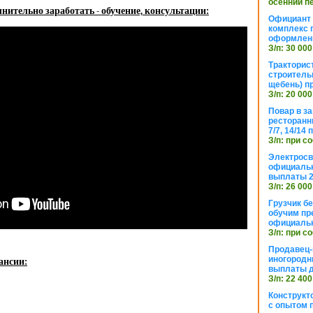
осенний п
нительно заработать - обучение, консультации:
Официант 
комплекс 
оформлени
З/п: 30 000
Тракторис
строитель
щебень) п
З/п: 20 000
Повар в з
ресторанн
7/7, 14/14
З/п: при с
Электросв
официальн
выплаты 2
З/п: 26 000
Грузчик бе
обучим пр
официальн
З/п: при с
Продавец-
иногородн
ансии:
выплаты 
З/п: 22 400
Конструкт
с опытом 