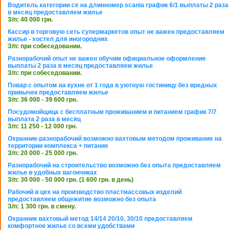
Водитель категории се на длинномер scania график 6/1 выплаты 2 раза
в месяц предоставляем жилье
З/п: 40 000 грн.
Кассир в торговую сеть супермаркетов опыт не важен предоставляем
жилье - хостел для иногородних
З/п: при собеседовании.
Разнорабочий опыт не важен обучим официальное оформление
выплаты 2 раза в месяц предоставляем жилье
З/п: при собеседовании.
Повар с опытом на кухне от 1 года в уютную гостиницу без вредных
привычек предоставляем жилье
З/п: 36 000 - 39 600 грн.
Посудомойщица с бесплатным проживанием и питанием график 7/7
выплата 2 раза в месяц
З/п: 11 250 - 12 000 грн.
Охранник-разнорабочий возможно вахтовым методом проживание на
территории комплекса + питание
З/п: 20 000 - 25 000 грн.
Разнорабочий на строительство возможно без опыта предоставляем
жилье в удобных вагончиках
З/п: 30 000 - 50 000 грн. (1 600 грн. в день)
Рабочий в цех на производство пластмассовых изделий
предоставляем общежитие возможно без опыта
З/п: 1 300 грн. в смену.
Охранник вахтовый метод 14/14 20/10, 30/10 предоставляем
комфортное жилье со всеми удобствами