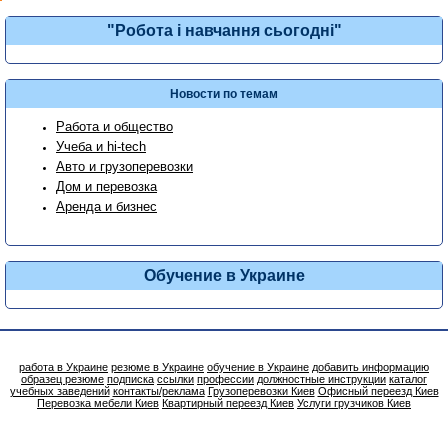
"Робота і навчання сьогодні"
Новости по темам
Работа и общество
Учеба и hi-tech
Авто и грузоперевозки
Дом и перевозка
Аренда и бизнес
Обучение в Украине
работа в Украине
резюме в Украине
обучение в Украине
добавить информацию
образец резюме
подписка
ссылки
профессии
должностные инструкции
каталог
учебных заведений
контакты/реклама
Грузоперевозки Киев
Офисный переезд Киев
Перевозка мебели Киев
Квартирный переезд Киев
Услуги грузчиков Киев