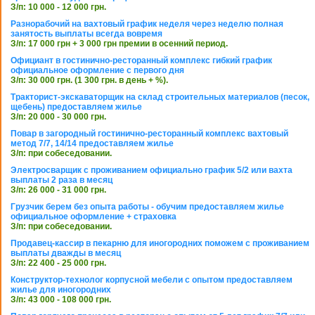
З/п: 10 000 - 12 000 грн.
Разнорабочий на вахтовый график неделя через неделю полная
занятость выплаты всегда вовремя
З/п: 17 000 грн + 3 000 грн премии в осенний период.
Официант в гостинично-ресторанный комплекс гибкий график
официальное оформление с первого дня
З/п: 30 000 грн. (1 300 грн. в день + %).
Тракторист-экскаваторщик на склад строительных материалов (песок,
щебень) предоставляем жилье
З/п: 20 000 - 30 000 грн.
Повар в загородный гостинично-ресторанный комплекс вахтовый
метод 7/7, 14/14 предоставляем жилье
З/п: при собеседовании.
Электросварщик с проживанием официально график 5/2 или вахта
выплаты 2 раза в месяц
З/п: 26 000 - 31 000 грн.
Грузчик берем без опыта работы - обучим предоставляем жилье
официальное оформление + страховка
З/п: при собеседовании.
Продавец-кассир в пекарню для иногородних поможем с проживанием
выплаты дважды в месяц
З/п: 22 400 - 25 000 грн.
Конструктор-технолог корпусной мебели с опытом предоставляем
жилье для иногородних
З/п: 43 000 - 108 000 грн.