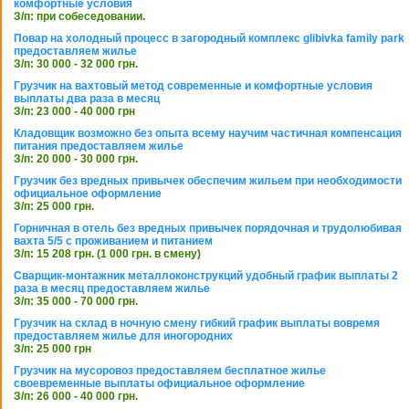
комфортные условия
З/п: при собеседовании.
Повар на холодный процесс в загородный комплекс glibivka family park
предоставляем жилье
З/п: 30 000 - 32 000 грн.
Грузчик на вахтовый метод современные и комфортные условия
выплаты два раза в месяц
З/п: 23 000 - 40 000 грн
Кладовщик возможно без опыта всему научим частичная компенсация
питания предоставляем жилье
З/п: 20 000 - 30 000 грн.
Грузчик без вредных привычек обеспечим жильем при необходимости
официальное оформление
З/п: 25 000 грн.
Горничная в отель без вредных привычек порядочная и трудолюбивая
вахта 5/5 с проживанием и питанием
З/п: 15 208 грн. (1 000 грн. в смену)
Сварщик-монтажник металлоконструкций удобный график выплаты 2
раза в месяц предоставляем жилье
З/п: 35 000 - 70 000 грн.
Грузчик на склад в ночную смену гибкий график выплаты вовремя
предоставляем жилье для иногородних
З/п: 25 000 грн
Грузчик на мусоровоз предоставляем бесплатное жилье
своевременные выплаты официальное оформление
З/п: 26 000 - 40 000 грн.