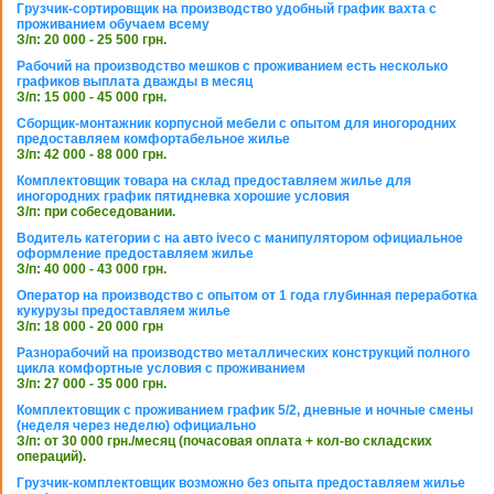
Грузчик-сортировщик на производство удобный график вахта с
проживанием обучаем всему
З/п: 20 000 - 25 500 грн.
Рабочий на производство мешков с проживанием есть несколько
графиков выплата дважды в месяц
З/п: 15 000 - 45 000 грн.
Сборщик-монтажник корпусной мебели с опытом для иногородних
предоставляем комфортабельное жилье
З/п: 42 000 - 88 000 грн.
Комплектовщик товара на склад предоставляем жилье для
иногородних график пятидневка хорошие условия
З/п: при собеседовании.
Водитель категории с на авто iveco с манипулятором официальное
оформление предоставляем жилье
З/п: 40 000 - 43 000 грн.
Оператор на производство с опытом от 1 года глубинная переработка
кукурузы предоставляем жилье
З/п: 18 000 - 20 000 грн
Разнорабочий на производство металлических конструкций полного
цикла комфортные условия с проживанием
З/п: 27 000 - 35 000 грн.
Комплектовщик с проживанием график 5/2, дневные и ночные смены
(неделя через неделю) официально
З/п: от 30 000 грн./месяц (почасовая оплата + кол-во складских
операций).
Грузчик-комплектовщик возможно без опыта предоставляем жилье