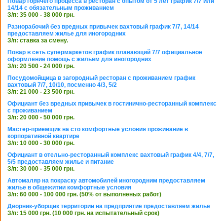
Повар горячего процесса в ресторан с опытом от 5 лет график 7/7 или
14/14 с обязательным проживанием
З/п: 35 000 - 38 000 грн.
Разнорабочий без вредных привычек вахтовый график 7/7, 14/14
предоставляем жилье для иногородних
З/п: ставка за смену.
Повар в сеть супермаркетов график плавающий 7/7 официальное
оформление помощь с жильем для иногородних
З/п: 20 500 - 24 000 грн.
Посудомойщица в загородный ресторан с проживанием график
вахтовый 7/7, 10/10, посменно 4/3, 5/2
З/п: 21 000 - 23 500 грн.
Официант без вредных привычек в гостинично-ресторанный комплекс
с проживанием
З/п: 20 000 - 50 000 грн.
Мастер-приемщик на сто комфортные условия проживание в
корпоративной квартире
З/п: 10 000 - 30 000 грн.
Официант в отельно-ресторанный комплекс вахтовый график 4/4, 7/7,
5/5 предоставляем жилье и питание
З/п: 30 000 - 35 000 грн.
Автомаляр на покраску автомобилей иногородним предоставляем
жилье в общежитии комфортные условия
З/п: 60 000 - 100 000 грн. (50% от выполненых работ)
Дворник-уборщик территории на предприятие предоставляем жилье
З/п: 15 000 грн. (10 000 грн. на испытательный срок)