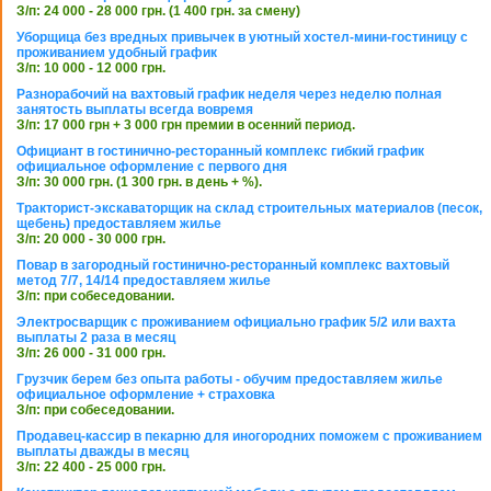
З/п: 24 000 - 28 000 грн. (1 400 грн. за смену)
Уборщица без вредных привычек в уютный хостел-мини-гостиницу с
проживанием удобный график
З/п: 10 000 - 12 000 грн.
Разнорабочий на вахтовый график неделя через неделю полная
занятость выплаты всегда вовремя
З/п: 17 000 грн + 3 000 грн премии в осенний период.
Официант в гостинично-ресторанный комплекс гибкий график
официальное оформление с первого дня
З/п: 30 000 грн. (1 300 грн. в день + %).
Тракторист-экскаваторщик на склад строительных материалов (песок,
щебень) предоставляем жилье
З/п: 20 000 - 30 000 грн.
Повар в загородный гостинично-ресторанный комплекс вахтовый
метод 7/7, 14/14 предоставляем жилье
З/п: при собеседовании.
Электросварщик с проживанием официально график 5/2 или вахта
выплаты 2 раза в месяц
З/п: 26 000 - 31 000 грн.
Грузчик берем без опыта работы - обучим предоставляем жилье
официальное оформление + страховка
З/п: при собеседовании.
Продавец-кассир в пекарню для иногородних поможем с проживанием
выплаты дважды в месяц
З/п: 22 400 - 25 000 грн.