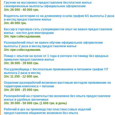
Грузчик на мусоровоз предоставляем бесплатное жилье
своевременные выплаты официальное оформление
З/п: 26 000 - 40 000 грн.
Водитель категории се на длинномер scania график 6/1 выплаты 2 раза
в месяц предоставляем жилье
З/п: 40 000 грн.
Кассир в торговую сеть супермаркетов опыт не важен предоставляем
жилье - хостел для иногородних
З/п: при собеседовании.
Разнорабочий опыт не важен обучим официальное оформление
выплаты 2 раза в месяц предоставляем жилье
З/п: при собеседовании.
Повар с опытом на кухне от 1 года в уютную гостиницу без вредных
привычек предоставляем жилье
З/п: 36 000 - 39 600 грн.
Посудомойщица с бесплатным проживанием и питанием график 7/7
выплата 2 раза в месяц
З/п: 11 250 - 12 000 грн.
Охранник-разнорабочий возможно вахтовым методом проживание на
территории комплекса + питание
З/п: 20 000 - 25 000 грн.
Разнорабочий на строительство возможно без опыта предоставляем
жилье в удобных вагончиках
З/п: 30 000 - 50 000 грн. (1 600 грн. в день)
Рабочий в цех на производство пластмассовых изделий
предоставляем общежитие возможно без опыта