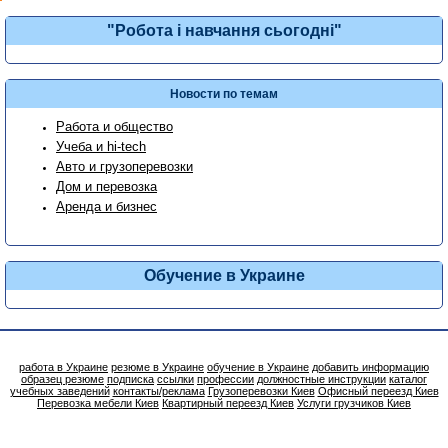
"Робота і навчання сьогодні"
Новости по темам
Работа и общество
Учеба и hi-tech
Авто и грузоперевозки
Дом и перевозка
Аренда и бизнес
Обучение в Украине
работа в Украине
резюме в Украине
обучение в Украине
добавить информацию
образец резюме
подписка
ссылки
профессии
должностные инструкции
каталог
учебных заведений
контакты/реклама
Грузоперевозки Киев
Офисный переезд Киев
Перевозка мебели Киев
Квартирный переезд Киев
Услуги грузчиков Киев