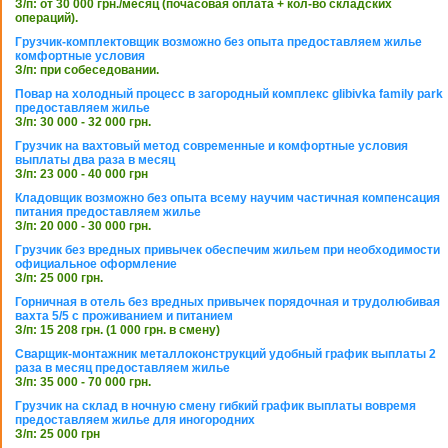
З/п: от 30 000 грн./месяц (почасовая оплата + кол-во складских
операций).
Грузчик-комплектовщик возможно без опыта предоставляем жилье
комфортные условия
З/п: при собеседовании.
Повар на холодный процесс в загородный комплекс glibivka family park
предоставляем жилье
З/п: 30 000 - 32 000 грн.
Грузчик на вахтовый метод современные и комфортные условия
выплаты два раза в месяц
З/п: 23 000 - 40 000 грн
Кладовщик возможно без опыта всему научим частичная компенсация
питания предоставляем жилье
З/п: 20 000 - 30 000 грн.
Грузчик без вредных привычек обеспечим жильем при необходимости
официальное оформление
З/п: 25 000 грн.
Горничная в отель без вредных привычек порядочная и трудолюбивая
вахта 5/5 с проживанием и питанием
З/п: 15 208 грн. (1 000 грн. в смену)
Сварщик-монтажник металлоконструкций удобный график выплаты 2
раза в месяц предоставляем жилье
З/п: 35 000 - 70 000 грн.
Грузчик на склад в ночную смену гибкий график выплаты вовремя
предоставляем жилье для иногородних
З/п: 25 000 грн