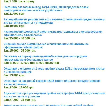
З/п: 1 300 грн. в смену.
Охранник вахтовый метод 14/14 20/10, 30/10 предоставляем
комфортное жилье со всеми удобствами
З/п: 21 000 грн.
Разнорабочий на ремонт жилых и нежилых помещений предоставляем
жилье, инструменты и спецодежду
З/п: 40 000 грн.
Разнорабочий-дорожный работник выплата дважды в месяц вовремя
официальное оформление
З/п: 35 000 - 40 000 грн.
Сборщик грибов шампиньонов с проживанием официальное
оформление гибкий график
З/п: 15 000 - 25 000 грн.
Охранник на охрану помещений/объектов для иногородних
предоставляем бесплатное жилье
З/п: 11 000 - 12 000 грн, (1 000 грн/сутки)
Охранник с опытом от 1 года график вахта 21/21 предоставляем жилье
и 3 разовое питание
З/п: 13 000 грн.
Охранник на вахтовый график 15/15 много объектов предоставляем
жилье и питание
З/п: 8 000 - 15 000 грн.
Администратор в ресторацию грибна хата график 14/14 предоставляем
жилье отличные условия
З/п: 27 200 - 28 500 грн.
Комплектовщик мясного цеха возможно студент гибкий график