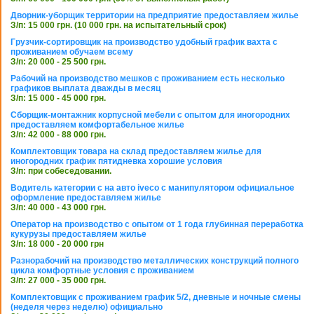
Дворник-уборщик территории на предприятие предоставляем жилье
З/п: 15 000 грн. (10 000 грн. на испытательный срок)
Грузчик-сортировщик на производство удобный график вахта с
проживанием обучаем всему
З/п: 20 000 - 25 500 грн.
Рабочий на производство мешков с проживанием есть несколько
графиков выплата дважды в месяц
З/п: 15 000 - 45 000 грн.
Сборщик-монтажник корпусной мебели с опытом для иногородних
предоставляем комфортабельное жилье
З/п: 42 000 - 88 000 грн.
Комплектовщик товара на склад предоставляем жилье для
иногородних график пятидневка хорошие условия
З/п: при собеседовании.
Водитель категории с на авто iveco с манипулятором официальное
оформление предоставляем жилье
З/п: 40 000 - 43 000 грн.
Оператор на производство с опытом от 1 года глубинная переработка
кукурузы предоставляем жилье
З/п: 18 000 - 20 000 грн
Разнорабочий на производство металлических конструкций полного
цикла комфортные условия с проживанием
З/п: 27 000 - 35 000 грн.
Комплектовщик с проживанием график 5/2, дневные и ночные смены
(неделя через неделю) официально