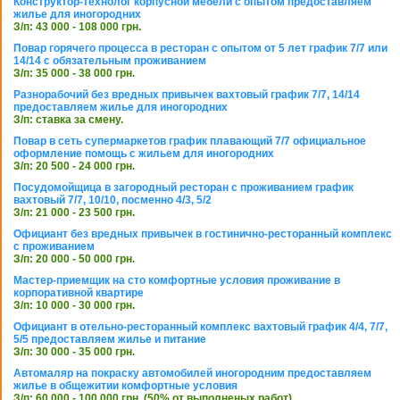
Конструктор-технолог корпусной мебели с опытом предоставляем
жилье для иногородних
З/п: 43 000 - 108 000 грн.
Повар горячего процесса в ресторан с опытом от 5 лет график 7/7 или
14/14 с обязательным проживанием
З/п: 35 000 - 38 000 грн.
Разнорабочий без вредных привычек вахтовый график 7/7, 14/14
предоставляем жилье для иногородних
З/п: ставка за смену.
Повар в сеть супермаркетов график плавающий 7/7 официальное
оформление помощь с жильем для иногородних
З/п: 20 500 - 24 000 грн.
Посудомойщица в загородный ресторан с проживанием график
вахтовый 7/7, 10/10, посменно 4/3, 5/2
З/п: 21 000 - 23 500 грн.
Официант без вредных привычек в гостинично-ресторанный комплекс
с проживанием
З/п: 20 000 - 50 000 грн.
Мастер-приемщик на сто комфортные условия проживание в
корпоративной квартире
З/п: 10 000 - 30 000 грн.
Официант в отельно-ресторанный комплекс вахтовый график 4/4, 7/7,
5/5 предоставляем жилье и питание
З/п: 30 000 - 35 000 грн.
Автомаляр на покраску автомобилей иногородним предоставляем
жилье в общежитии комфортные условия
З/п: 60 000 - 100 000 грн. (50% от выполненых работ)