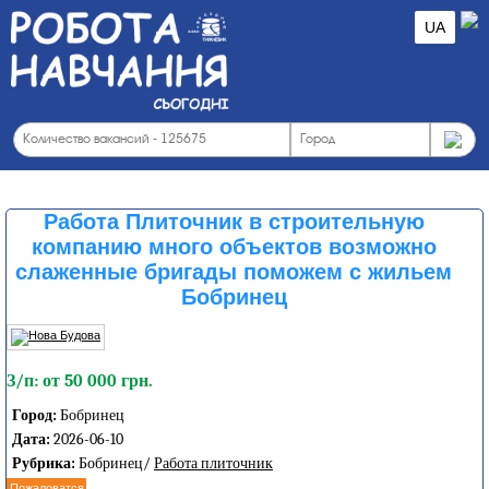
UA
Работа Плиточник в строительную
компанию много объектов возможно
слаженные бригады поможем с жильем
Бобринец
З/п: от 50 000 грн.
Город:
Бобринец
Дата:
2026-06-10
Рубрика:
Бобринец/
Работа плиточник
Пожаловатся