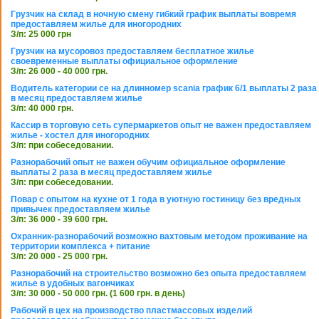
Грузчик на склад в ночную смену гибкий график выплаты вовремя
предоставляем жилье для иногородних
З/п: 25 000 грн
Грузчик на мусоровоз предоставляем бесплатное жилье
своевременные выплаты официальное оформление
З/п: 26 000 - 40 000 грн.
Водитель категории се на длинномер scania график 6/1 выплаты 2 раза
в месяц предоставляем жилье
З/п: 40 000 грн.
Кассир в торговую сеть супермаркетов опыт не важен предоставляем
жилье - хостел для иногородних
З/п: при собеседовании.
Разнорабочий опыт не важен обучим официальное оформление
выплаты 2 раза в месяц предоставляем жилье
З/п: при собеседовании.
Повар с опытом на кухне от 1 года в уютную гостиницу без вредных
привычек предоставляем жилье
З/п: 36 000 - 39 600 грн.
Охранник-разнорабочий возможно вахтовым методом проживание на
территории комплекса + питание
З/п: 20 000 - 25 000 грн.
Разнорабочий на строительство возможно без опыта предоставляем
жилье в удобных вагончиках
З/п: 30 000 - 50 000 грн. (1 600 грн. в день)
Рабочий в цех на производство пластмассовых изделий