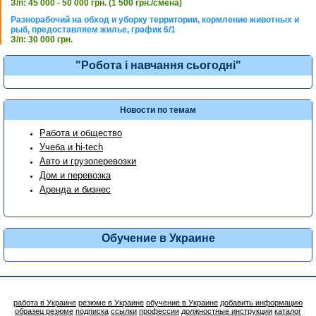
З/п: 45 000 - 50 000 грн. (1 500 грн./смена)
Разнорабочий на обход и уборку территории, кормление животных и
рыб, предоставляем жилье, график 6/1
З/п: 30 000 грн.
"Робота і навчання сьогодні"
Новости по темам
Работа и общество
Учеба и hi-tech
Авто и грузоперевозки
Дом и перевозка
Аренда и бизнес
Обучение в Украине
работа в Украине
резюме в Украине
обучение в Украине
добавить информацию
образец резюме
подписка
ссылки
профессии
должностные инструкции
каталог