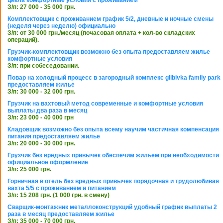
З/п: 27 000 - 35 000 грн.
Комплектовщик с проживанием график 5/2, дневные и ночные смены
(неделя через неделю) официально
З/п: от 30 000 грн./месяц (почасовая оплата + кол-во складских
операций).
Грузчик-комплектовщик возможно без опыта предоставляем жилье
комфортные условия
З/п: при собеседовании.
Повар на холодный процесс в загородный комплекс glibivka family park
предоставляем жилье
З/п: 30 000 - 32 000 грн.
Грузчик на вахтовый метод современные и комфортные условия
выплаты два раза в месяц
З/п: 23 000 - 40 000 грн
Кладовщик возможно без опыта всему научим частичная компенсация
питания предоставляем жилье
З/п: 20 000 - 30 000 грн.
Грузчик без вредных привычек обеспечим жильем при необходимости
официальное оформление
З/п: 25 000 грн.
Горничная в отель без вредных привычек порядочная и трудолюбивая
вахта 5/5 с проживанием и питанием
З/п: 15 208 грн. (1 000 грн. в смену)
Сварщик-монтажник металлоконструкций удобный график выплаты 2
раза в месяц предоставляем жилье
З/п: 35 000 - 70 000 грн.