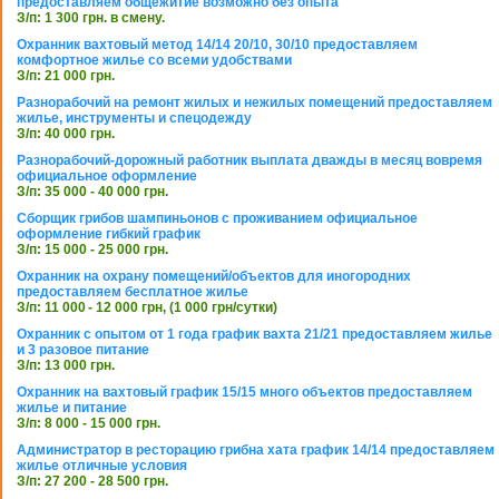
предоставляем общежитие возможно без опыта
З/п: 1 300 грн. в смену.
Охранник вахтовый метод 14/14 20/10, 30/10 предоставляем
комфортное жилье со всеми удобствами
З/п: 21 000 грн.
Разнорабочий на ремонт жилых и нежилых помещений предоставляем
жилье, инструменты и спецодежду
З/п: 40 000 грн.
Разнорабочий-дорожный работник выплата дважды в месяц вовремя
официальное оформление
З/п: 35 000 - 40 000 грн.
Сборщик грибов шампиньонов с проживанием официальное
оформление гибкий график
З/п: 15 000 - 25 000 грн.
Охранник на охрану помещений/объектов для иногородних
предоставляем бесплатное жилье
З/п: 11 000 - 12 000 грн, (1 000 грн/сутки)
Охранник с опытом от 1 года график вахта 21/21 предоставляем жилье
и 3 разовое питание
З/п: 13 000 грн.
Охранник на вахтовый график 15/15 много объектов предоставляем
жилье и питание
З/п: 8 000 - 15 000 грн.
Администратор в ресторацию грибна хата график 14/14 предоставляем
жилье отличные условия
З/п: 27 200 - 28 500 грн.