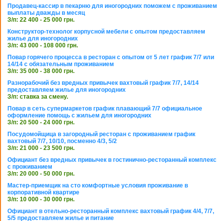
Продавец-кассир в пекарню для иногородних поможем с проживанием
выплаты дважды в месяц
З/п: 22 400 - 25 000 грн.
Конструктор-технолог корпусной мебели с опытом предоставляем
жилье для иногородних
З/п: 43 000 - 108 000 грн.
Повар горячего процесса в ресторан с опытом от 5 лет график 7/7 или
14/14 с обязательным проживанием
З/п: 35 000 - 38 000 грн.
Разнорабочий без вредных привычек вахтовый график 7/7, 14/14
предоставляем жилье для иногородних
З/п: ставка за смену.
Повар в сеть супермаркетов график плавающий 7/7 официальное
оформление помощь с жильем для иногородних
З/п: 20 500 - 24 000 грн.
Посудомойщица в загородный ресторан с проживанием график
вахтовый 7/7, 10/10, посменно 4/3, 5/2
З/п: 21 000 - 23 500 грн.
Официант без вредных привычек в гостинично-ресторанный комплекс
с проживанием
З/п: 20 000 - 50 000 грн.
Мастер-приемщик на сто комфортные условия проживание в
корпоративной квартире
З/п: 10 000 - 30 000 грн.
Официант в отельно-ресторанный комплекс вахтовый график 4/4, 7/7,
5/5 предоставляем жилье и питание