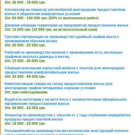
З/п: 30 000 - 35 000 грн.
Автомаляр на покраску автомобилей иногородним предоставляем
жилье в общежитии комфортные условия
З/п: 60 000 - 100 000 грн. (50% от выполненых работ)
Дворник-уборщик территории на предприятие предоставляем жилье
З/п: 15 000 грн. (10 000 грн. на испытательный срок)
Грузчик-сортировщик на производство удобный график вахта с
проживанием обучаем всему
З/п: 20 000 - 25 500 грн.
Рабочий на производство мешков с проживанием есть несколько
графиков выплата дважды в месяц
З/п: 15 000 - 45 000 грн.
Сборщик-монтажник корпусной мебели с опытом для иногородних
предоставляем комфортабельное жилье
З/п: 42 000 - 88 000 грн.
Комплектовщик товара на склад предоставляем жилье для
иногородних график пятидневка хорошие условия
З/п: при собеседовании.
Водитель категории с на авто iveco с манипулятором официальное
оформление предоставляем жилье
З/п: 40 000 - 43 000 грн.
Оператор на производство с опытом от 1 года глубинная переработка
кукурузы предоставляем жилье
З/п: 18 000 - 20 000 грн
Разнорабочий на производство металлических конструкций полного
цикла комфортные условия с проживанием