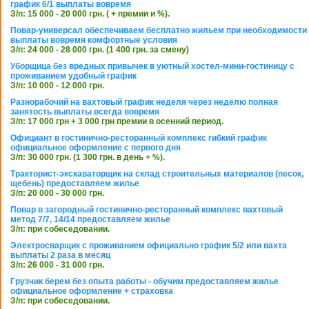
график 6/1 выплаты вовремя
З/п: 15 000 - 20 000 грн. ( + премии и %).
Повар-универсал обеспечиваем бесплатно жильем при необходимости
выплаты вовремя комфортные условия
З/п: 24 000 - 28 000 грн. (1 400 грн. за смену)
Уборщица без вредных привычек в уютный хостел-мини-гостиницу с
проживанием удобный график
З/п: 10 000 - 12 000 грн.
Разнорабочий на вахтовый график неделя через неделю полная
занятость выплаты всегда вовремя
З/п: 17 000 грн + 3 000 грн премии в осенний период.
Официант в гостинично-ресторанный комплекс гибкий график
официальное оформление с первого дня
З/п: 30 000 грн. (1 300 грн. в день + %).
Тракторист-экскаваторщик на склад строительных материалов (песок,
щебень) предоставляем жилье
З/п: 20 000 - 30 000 грн.
Повар в загородный гостинично-ресторанный комплекс вахтовый
метод 7/7, 14/14 предоставляем жилье
З/п: при собеседовании.
Электросварщик с проживанием официально график 5/2 или вахта
выплаты 2 раза в месяц
З/п: 26 000 - 31 000 грн.
Грузчик берем без опыта работы - обучим предоставляем жилье
официальное оформление + страховка
З/п: при собеседовании.