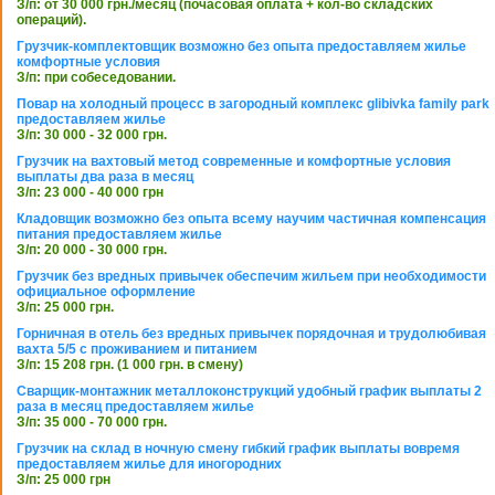
З/п: от 30 000 грн./месяц (почасовая оплата + кол-во складских
операций).
Грузчик-комплектовщик возможно без опыта предоставляем жилье
комфортные условия
З/п: при собеседовании.
Повар на холодный процесс в загородный комплекс glibivka family park
предоставляем жилье
З/п: 30 000 - 32 000 грн.
Грузчик на вахтовый метод современные и комфортные условия
выплаты два раза в месяц
З/п: 23 000 - 40 000 грн
Кладовщик возможно без опыта всему научим частичная компенсация
питания предоставляем жилье
З/п: 20 000 - 30 000 грн.
Грузчик без вредных привычек обеспечим жильем при необходимости
официальное оформление
З/п: 25 000 грн.
Горничная в отель без вредных привычек порядочная и трудолюбивая
вахта 5/5 с проживанием и питанием
З/п: 15 208 грн. (1 000 грн. в смену)
Сварщик-монтажник металлоконструкций удобный график выплаты 2
раза в месяц предоставляем жилье
З/п: 35 000 - 70 000 грн.
Грузчик на склад в ночную смену гибкий график выплаты вовремя
предоставляем жилье для иногородних
З/п: 25 000 грн