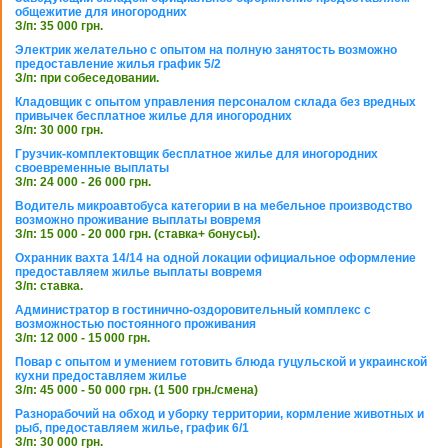
общежитие для иногородних
З/п: 35 000 грн.
Электрик желательно с опытом на полную занятость возможно
предоставление жилья график 5/2
З/п: при собеседовании.
Кладовщик с опытом управления персоналом склада без вредных
привычек бесплатное жилье для иногородних
З/п: 30 000 грн.
Грузчик-комплектовщик бесплатное жилье для иногородних
своевременные выплаты
З/п: 24 000 - 26 000 грн.
Водитель микроавтобуса категории в на мебельное производство
возможно проживание выплаты вовремя
З/п: 15 000 - 20 000 грн. (ставка+ бонусы).
Охранник вахта 14/14 на одной локации официальное оформление
предоставляем жилье выплаты вовремя
З/п: ставка.
Администратор в гостинично-оздоровительный комплекс с
возможностью постоянного проживания
З/п: 12 000 - 15 000 грн.
Повар с опытом и умением готовить блюда гуцульской и украинской
кухни предоставляем жилье
З/п: 45 000 - 50 000 грн. (1 500 грн./смена)
Разнорабочий на обход и уборку территории, кормление животных и
рыб, предоставляем жилье, график 6/1
З/п: 30 000 грн.