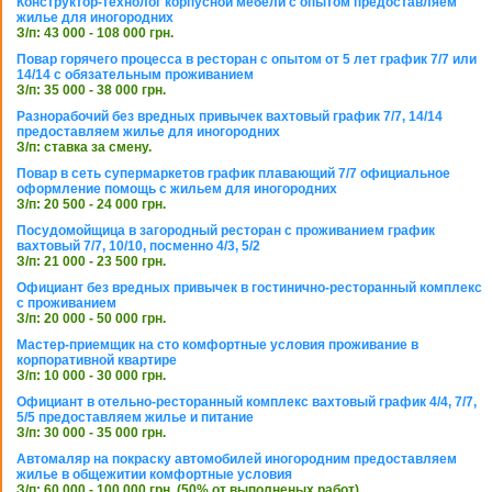
Конструктор-технолог корпусной мебели с опытом предоставляем
жилье для иногородних
З/п: 43 000 - 108 000 грн.
Повар горячего процесса в ресторан с опытом от 5 лет график 7/7 или
14/14 с обязательным проживанием
З/п: 35 000 - 38 000 грн.
Разнорабочий без вредных привычек вахтовый график 7/7, 14/14
предоставляем жилье для иногородних
З/п: ставка за смену.
Повар в сеть супермаркетов график плавающий 7/7 официальное
оформление помощь с жильем для иногородних
З/п: 20 500 - 24 000 грн.
Посудомойщица в загородный ресторан с проживанием график
вахтовый 7/7, 10/10, посменно 4/3, 5/2
З/п: 21 000 - 23 500 грн.
Официант без вредных привычек в гостинично-ресторанный комплекс
с проживанием
З/п: 20 000 - 50 000 грн.
Мастер-приемщик на сто комфортные условия проживание в
корпоративной квартире
З/п: 10 000 - 30 000 грн.
Официант в отельно-ресторанный комплекс вахтовый график 4/4, 7/7,
5/5 предоставляем жилье и питание
З/п: 30 000 - 35 000 грн.
Автомаляр на покраску автомобилей иногородним предоставляем
жилье в общежитии комфортные условия
З/п: 60 000 - 100 000 грн. (50% от выполненых работ)