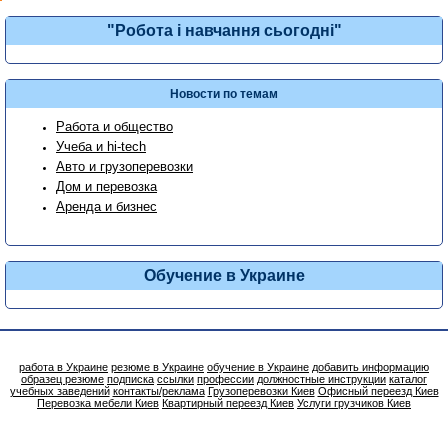
"Робота і навчання сьогодні"
Новости по темам
Работа и общество
Учеба и hi-tech
Авто и грузоперевозки
Дом и перевозка
Аренда и бизнес
Обучение в Украине
работа в Украине
резюме в Украине
обучение в Украине
добавить информацию
образец резюме
подписка
ссылки
профессии
должностные инструкции
каталог
учебных заведений
контакты/реклама
Грузоперевозки Киев
Офисный переезд Киев
Перевозка мебели Киев
Квартирный переезд Киев
Услуги грузчиков Киев