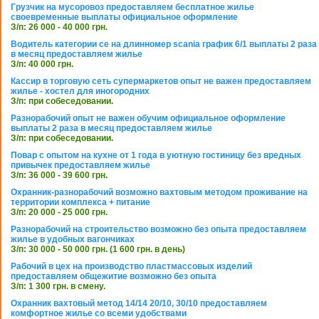
Грузчик на мусоровоз предоставляем бесплатное жилье
своевременные выплаты официальное оформление
З/п: 26 000 - 40 000 грн.
Водитель категории се на длинномер scania график 6/1 выплаты 2 раза
в месяц предоставляем жилье
З/п: 40 000 грн.
Кассир в торговую сеть супермаркетов опыт не важен предоставляем
жилье - хостел для иногородних
З/п: при собеседовании.
Разнорабочий опыт не важен обучим официальное оформление
выплаты 2 раза в месяц предоставляем жилье
З/п: при собеседовании.
Повар с опытом на кухне от 1 года в уютную гостиницу без вредных
привычек предоставляем жилье
З/п: 36 000 - 39 600 грн.
Охранник-разнорабочий возможно вахтовым методом проживание на
территории комплекса + питание
З/п: 20 000 - 25 000 грн.
Разнорабочий на строительство возможно без опыта предоставляем
жилье в удобных вагончиках
З/п: 30 000 - 50 000 грн. (1 600 грн. в день)
Рабочий в цех на производство пластмассовых изделий
предоставляем общежитие возможно без опыта
З/п: 1 300 грн. в смену.
Охранник вахтовый метод 14/14 20/10, 30/10 предоставляем
комфортное жилье со всеми удобствами