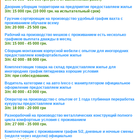
Дворник-уборщик территории на предприятие предоставляем жилье
З/п: 15 000 грн. (10 000 грн. на испытательный срок)
Грузчик-сортировщик на производство удобный график вахта с
проживанием обучаем всему
З/п: 20 000 - 25 500 грн.
Рабочий на производство мешков с проживанием есть несколько
графиков выплата дважды в месяц
З/п: 15 000 - 45 000 грн.
Сборщик-монтажник корпусной мебели с опытом для иногородних
предоставляем комфортабельное жилье
З/п: 42 000 - 88 000 грн.
Комплектовщик товара на склад предоставляем жилье для
иногородних график пятидневка хорошие условия
З/п: при собеседовании.
Водитель категории с на авто iveco с манипулятором официальное
оформление предоставляем жилье
З/п: 40 000 - 43 000 грн.
Оператор на производство с опытом от 1 года глубинная переработка
кукурузы предоставляем жилье
З/п: 18 000 - 20 000 грн
Разнорабочий на производство металлических конструкций полного
цикла комфортные условия с проживанием
З/п: 27 000 - 35 000 грн.
Комплектовщик с проживанием график 5/2, дневные и ночные смены
(неделя через неделю) официально