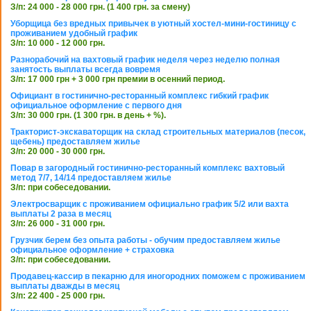
З/п: 24 000 - 28 000 грн. (1 400 грн. за смену)
Уборщица без вредных привычек в уютный хостел-мини-гостиницу с
проживанием удобный график
З/п: 10 000 - 12 000 грн.
Разнорабочий на вахтовый график неделя через неделю полная
занятость выплаты всегда вовремя
З/п: 17 000 грн + 3 000 грн премии в осенний период.
Официант в гостинично-ресторанный комплекс гибкий график
официальное оформление с первого дня
З/п: 30 000 грн. (1 300 грн. в день + %).
Тракторист-экскаваторщик на склад строительных материалов (песок,
щебень) предоставляем жилье
З/п: 20 000 - 30 000 грн.
Повар в загородный гостинично-ресторанный комплекс вахтовый
метод 7/7, 14/14 предоставляем жилье
З/п: при собеседовании.
Электросварщик с проживанием официально график 5/2 или вахта
выплаты 2 раза в месяц
З/п: 26 000 - 31 000 грн.
Грузчик берем без опыта работы - обучим предоставляем жилье
официальное оформление + страховка
З/п: при собеседовании.
Продавец-кассир в пекарню для иногородних поможем с проживанием
выплаты дважды в месяц
З/п: 22 400 - 25 000 грн.