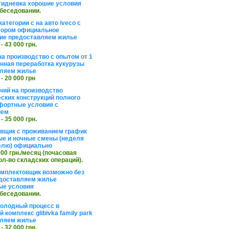
тидневка хорошие условия
обеседовании.
атегории с на авто iveco с
тором официальное
ие предоставляем жилье
 - 43 000 грн.
на производство с опытом от 1
инная переработка кукурузы
ляем жилье
 - 20 000 грн
чий на производство
ских конструкций полного
фортные условия с
ием
 - 35 000 грн.
вщик с проживанием график
ные и ночные смены (неделя
елю) официально
 000 грн./месяц (почасовая
ол-во складских операций).
омплектовщик возможно без
доставляем жилье
ые условия
обеседовании.
холодный процесс в
 комплекс glibivka family park
ляем жилье
 - 32 000 грн.