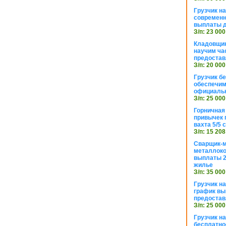
Грузчик н
современн
выплаты д
З/п: 23 000
Кладовщик
научим ча
предостав
З/п: 20 000
Грузчик б
обеспечим
официаль
З/п: 25 000
Горничная
привычек 
вахта 5/5
З/п: 15 208
Сварщик-
металлоко
выплаты 2
жилье
З/п: 35 000
Грузчик на
график вы
предостав
З/п: 25 000
Грузчик н
бесплатно