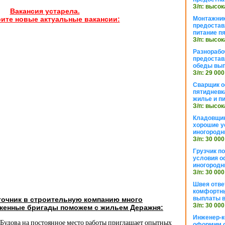
З/п: высок
Вакансия устарела.
Монтажник
ите новые актуальные вакансии:
предостав
питание п
З/п: высок
Разнорабо
предостав
обеды вы
З/п: 29 000
Сварщик 
пятидневк
жилье и п
З/п: высок
Кладовщи
хорошие у
иногородн
З/п: 30 000
Грузчик п
условия о
иногородн
З/п: 30 000
Швея отве
комфортны
выплаты в
точник в строительную компанию много
З/п: 30 000
женные бригады поможем с жильем Деражня:
Инженер-к
 Будова на постоянное место работы приглашает опытных
оформим 