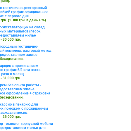
ериод.
в гостинично-ресторанный
гибкий график официальное
е с первого дня
 грн. (1 300 грн. в день + %).
т-экскаваторщик на склад
ных материалов (песок,
редоставляем жилье
 - 30 000 грн.
агородный гостинично-
ый комплекс вахтовый метод
 предоставляем жилье
обеседовании.
арщик с проживанием
о график 5/2 или вахта
 раза в месяц
 - 31 000 грн.
рем без опыта работы -
едоставляем жилье
ое оформление + страховка
обеседовании.
кассир в пекарню для
их поможем с проживанием
дважды в месяц
 - 25 000 грн.
ор-технолог корпусной мебели
предоставляем жилье для