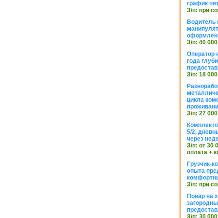
график пя
З/п: при с
Водитель к
манипуля
оформлен
З/п: 40 000
Оператор 
года глуб
предостав
З/п: 18 000
Разнорабо
металличе
цикла ком
проживан
З/п: 27 000
Комплекто
5/2, днев
через нед
З/п: от 30
оплата + к
Грузчик-к
опыта пре
комфортн
З/п: при с
Повар на 
загородный
предостав
З/п: 30 000