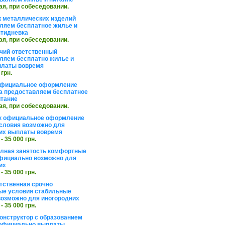
ая, при собеседовании.
 металлических изделий
ляем бесплатное жилье и
ятидневка
ая, при собеседовании.
чий ответственный
ляем бесплатно жилье и
платы вовремя
 грн.
официальное оформление
а предоставляем бесплатное
итание
ая, при собеседовании.
к официальное оформление
словия возможно для
их выплаты вовремя
 - 35 000 грн.
олная занятость комфортные
фициально возможно для
их
 - 35 000 грн.
тственная срочно
е условия стабильные
озможно для иногородних
 - 35 000 грн.
онструктор с образованием
официально выплаты