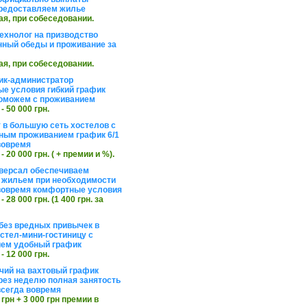
редоставляем жилье
ая, при собеседовании.
ехнолог на призводство
нный обеды и проживание за
ая, при собеседовании.
ик-администратор
е условия гибкий график
оможем с проживанием
 - 50 000 грн.
 в большую сеть хостелов с
ным проживанием график 6/1
вовремя
 - 20 000 грн. ( + премии и %).
версал обеспечиваем
 жильем при необходимости
вовремя комфортные условия
 - 28 000 грн. (1 400 грн. за
без вредных привычек в
стел-мини-гостиницу с
ем удобный график
 - 12 000 грн.
чий на вахтовый график
рез неделю полная занятость
сегда вовремя
 грн + 3 000 грн премии в