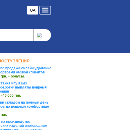
UA
ПОСТУПЛЕНИЯ
по продаже онлайн удаленно
орвремя обзвон клиентов
 грн. + бонусы.
танка чпу в цех
работки выплаты вовремя
тошин
 - 40 000 грн.
й складом на полный день
сегда вовремя комфортные
 грн.
 на производство
ских изделий иногородним
валяем жилье и питание