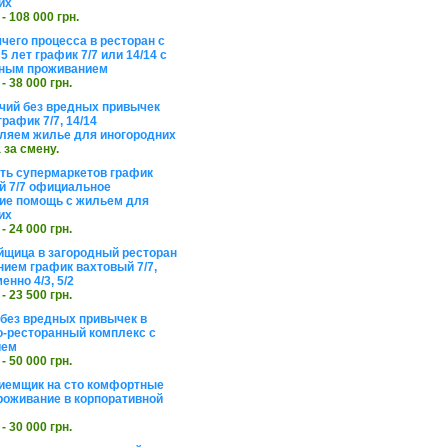
их
 - 108 000 грн.
чего процесса в ресторан с
5 лет график 7/7 или 14/14 с
ьным проживанием
 - 38 000 грн.
чий без вредных привычек
рафик 7/7, 14/14
ляем жилье для иногородних
а за смену.
еть супермаркетов график
 7/7 официальное
е помощь с жильем для
их
 - 24 000 грн.
щица в загородный ресторан
нием график вахтовый 7/7,
енно 4/3, 5/2
 - 23 500 грн.
без вредных привычек в
о-ресторанный комплекс с
ием
 - 50 000 грн.
иемщик на сто комфортные
роживание в корпоративной
 - 30 000 грн.