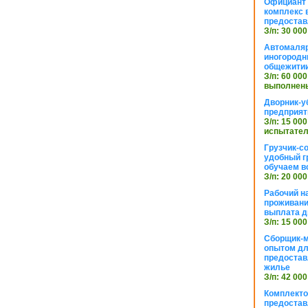
Официант 
комплекс в
предостав
З/п: 30 000
Автомаляр
иногородн
общежити
З/п: 60 000
выполнены
Дворник-у
предприят
З/п: 15 000
испытател
Грузчик-с
удобный г
обучаем в
З/п: 20 000
Рабочий н
проживани
выплата д
З/п: 15 000
Сборщик-м
опытом дл
предоста
жилье
З/п: 42 000
Комплекто
предостав