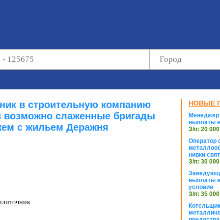
ник в строительную компанию
НОВЫЕ 
в возможно слаженные бригады
Менеджер 
выплаты в
ем с жильем Деражня
З/п: 20 000
Оператор с
металлооб
нивки свя
З/п: 30 000
Заведующи
выплаты в
условия
З/п: 35 000
 плиточник
Котельщик
металличе
предостпа