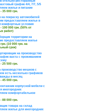
в отельно-ресторанный
ахтовый график 4/4, 7/7, 5/5
ляем жилье и питание
 - 35 000 грн.
 на покраску автомобилей
им предоставляем жилье в
и комфортные условия
 - 100 000 грн. (50% от
х работ)
борщик территории на
ие предоставляем жилье
 грн. (10 000 грн. на
ьный срок)
ортировщик на производство
рафик вахта с проживанием
сему
 - 25 500 грн.
а производство мешков с
ем есть несколько графиков
важды в месяц
 - 45 000 грн.
онтажник корпусной мебели с
я иногородних
вляем комфортабельное
 - 88 000 грн.
вщик товара на склад
ляем жилье для иногородних