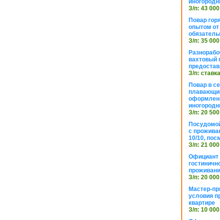
иногородн
З/п: 43 000
Повар горя
опытом от 
обязател
З/п: 35 000
Разнорабо
вахтовый г
предостав
З/п: ставк
Повар в с
плавающий
оформлени
иногородн
З/п: 20 500
Посудомой
с прожива
10/10, посм
З/п: 21 000
Официант 
гостиничн
проживан
З/п: 20 000
Мастер-пр
условия п
квартире
З/п: 10 000