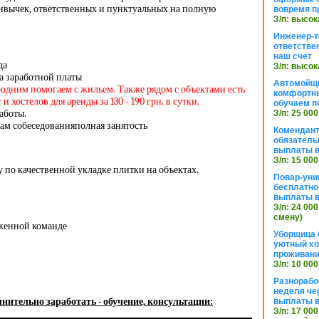
ивычек, ответственных и пунктуальных на полную
вовремя п
З/п: высок
Инженер-т
ответстве
наш счет
да
З/п: высок
а заработной платы
Автомойщ
родним помогаем с жильем. Также рядом с объектами есть
комфортны
 хостелов для аренды за 130 - 190 грн. в сутки.
обучаем п
аботы.
З/п: 25 000
ам собеседованияполная занятость
Комендант
обязатель
выплаты 
З/п: 15 000
 по качественной укладке плитки на объектах.
Повар-уни
бесплатно
выплаты 
З/п: 24 000
смену)
аженной команде
Уборщица 
уютный хо
проживани
З/п: 10 000
Разнорабо
неделя че
нительно заработать - обучение, консультации:
выплаты в
З/п: 17 000