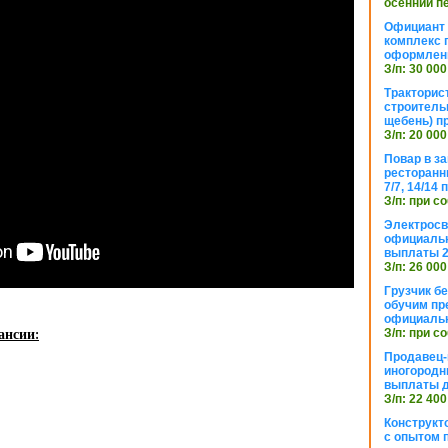
осенний п
Официант 
комплекс 
оформлени
З/п: 30 000
Тракторис
строитель
щебень) п
З/п: 20 000
Повар в з
ресторанн
7/7, 14/14
З/п: при с
Электросв
официальн
выплаты 2
З/п: 26 000
Грузчик бе
обучим пр
официальн
ансии:
З/п: при с
Продавец-
иногородн
выплаты 
З/п: 22 400
Конструкт
с опытом 