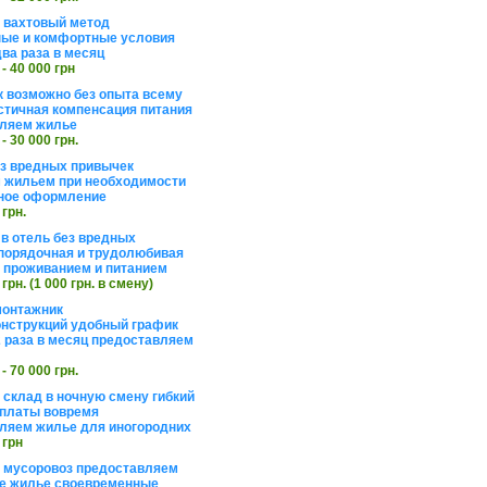
а вахтовый метод
ые и комфортные условия
ва раза в месяц
 - 40 000 грн
 возможно без опыта всему
стичная компенсация питания
ляем жилье
 - 30 000 грн.
ез вредных привычек
 жильем при необходимости
ное оформление
 грн.
 в отель без вредных
порядочная и трудолюбивая
 с проживанием и питанием
 грн. (1 000 грн. в смену)
монтажник
нструкций удобный график
 раза в месяц предоставляем
 - 70 000 грн.
 склад в ночную смену гибкий
платы вовремя
ляем жилье для иногородних
 грн
а мусоровоз предоставляем
е жилье своевременные