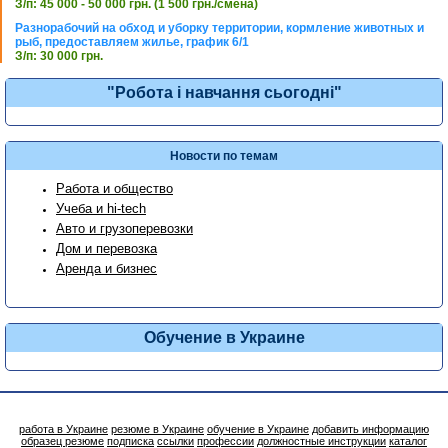
З/п: 45 000 - 50 000 грн. (1 500 грн./смена)
Разнорабочий на обход и уборку территории, кормление животных и
рыб, предоставляем жилье, график 6/1
З/п: 30 000 грн.
"Робота і навчання сьогодні"
Новости по темам
Работа и общество
Учеба и hi-tech
Авто и грузоперевозки
Дом и перевозка
Аренда и бизнес
Обучение в Украине
работа в Украине
резюме в Украине
обучение в Украине
добавить информацию
образец резюме
подписка
ссылки
профессии
должностные инструкции
каталог