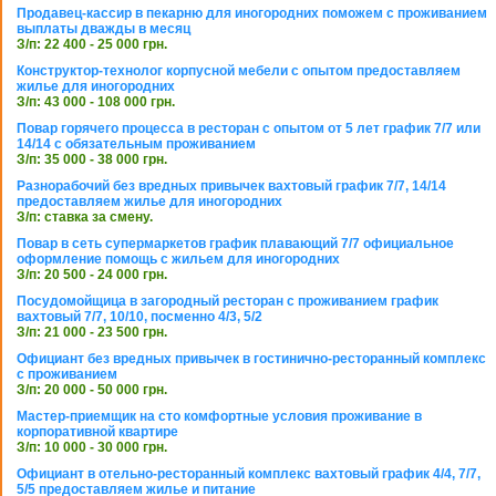
Продавец-кассир в пекарню для иногородних поможем с проживанием
выплаты дважды в месяц
З/п: 22 400 - 25 000 грн.
Конструктор-технолог корпусной мебели с опытом предоставляем
жилье для иногородних
З/п: 43 000 - 108 000 грн.
Повар горячего процесса в ресторан с опытом от 5 лет график 7/7 или
14/14 с обязательным проживанием
З/п: 35 000 - 38 000 грн.
Разнорабочий без вредных привычек вахтовый график 7/7, 14/14
предоставляем жилье для иногородних
З/п: ставка за смену.
Повар в сеть супермаркетов график плавающий 7/7 официальное
оформление помощь с жильем для иногородних
З/п: 20 500 - 24 000 грн.
Посудомойщица в загородный ресторан с проживанием график
вахтовый 7/7, 10/10, посменно 4/3, 5/2
З/п: 21 000 - 23 500 грн.
Официант без вредных привычек в гостинично-ресторанный комплекс
с проживанием
З/п: 20 000 - 50 000 грн.
Мастер-приемщик на сто комфортные условия проживание в
корпоративной квартире
З/п: 10 000 - 30 000 грн.
Официант в отельно-ресторанный комплекс вахтовый график 4/4, 7/7,
5/5 предоставляем жилье и питание