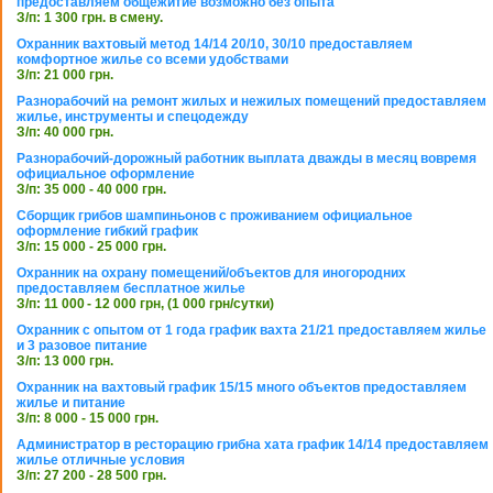
предоставляем общежитие возможно без опыта
З/п: 1 300 грн. в смену.
Охранник вахтовый метод 14/14 20/10, 30/10 предоставляем
комфортное жилье со всеми удобствами
З/п: 21 000 грн.
Разнорабочий на ремонт жилых и нежилых помещений предоставляем
жилье, инструменты и спецодежду
З/п: 40 000 грн.
Разнорабочий-дорожный работник выплата дважды в месяц вовремя
официальное оформление
З/п: 35 000 - 40 000 грн.
Сборщик грибов шампиньонов с проживанием официальное
оформление гибкий график
З/п: 15 000 - 25 000 грн.
Охранник на охрану помещений/объектов для иногородних
предоставляем бесплатное жилье
З/п: 11 000 - 12 000 грн, (1 000 грн/сутки)
Охранник с опытом от 1 года график вахта 21/21 предоставляем жилье
и 3 разовое питание
З/п: 13 000 грн.
Охранник на вахтовый график 15/15 много объектов предоставляем
жилье и питание
З/п: 8 000 - 15 000 грн.
Администратор в ресторацию грибна хата график 14/14 предоставляем
жилье отличные условия
З/п: 27 200 - 28 500 грн.