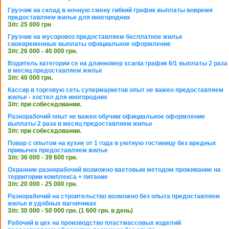
Грузчик на склад в ночную смену гибкий график выплаты вовремя
предоставляем жилье для иногородних
З/п: 25 000 грн
Грузчик на мусоровоз предоставляем бесплатное жилье
своевременные выплаты официальное оформление
З/п: 26 000 - 40 000 грн.
Водитель категории се на длинномер scania график 6/1 выплаты 2 раза
в месяц предоставляем жилье
З/п: 40 000 грн.
Кассир в торговую сеть супермаркетов опыт не важен предоставляем
жилье - хостел для иногородних
З/п: при собеседовании.
Разнорабочий опыт не важен обучим официальное оформление
выплаты 2 раза в месяц предоставляем жилье
З/п: при собеседовании.
Повар с опытом на кухне от 1 года в уютную гостиницу без вредных
привычек предоставляем жилье
З/п: 36 000 - 39 600 грн.
Охранник-разнорабочий возможно вахтовым методом проживание на
территории комплекса + питание
З/п: 20 000 - 25 000 грн.
Разнорабочий на строительство возможно без опыта предоставляем
жилье в удобных вагончиках
З/п: 30 000 - 50 000 грн. (1 600 грн. в день)
Рабочий в цех на производство пластмассовых изделий