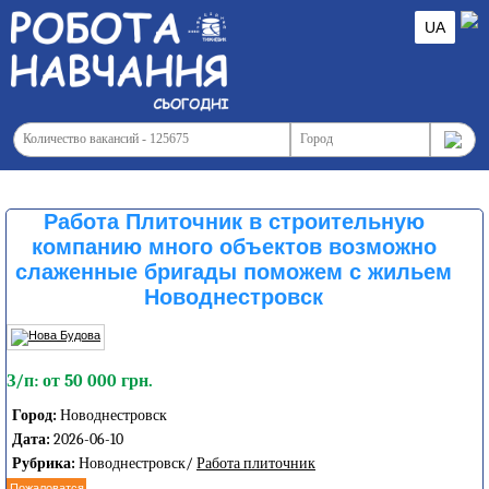
UA
Работа Плиточник в строительную
компанию много объектов возможно
слаженные бригады поможем с жильем
Новоднестровск
З/п: от 50 000 грн.
Город:
Новоднестровск
Дата:
2026-06-10
Рубрика:
Новоднестровск/
Работа плиточник
Пожаловатся