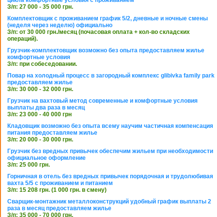
З/п: 27 000 - 35 000 грн.
Комплектовщик с проживанием график 5/2, дневные и ночные смены
(неделя через неделю) официально
З/п: от 30 000 грн./месяц (почасовая оплата + кол-во складских
операций).
Грузчик-комплектовщик возможно без опыта предоставляем жилье
комфортные условия
З/п: при собеседовании.
Повар на холодный процесс в загородный комплекс glibivka family park
предоставляем жилье
З/п: 30 000 - 32 000 грн.
Грузчик на вахтовый метод современные и комфортные условия
выплаты два раза в месяц
З/п: 23 000 - 40 000 грн
Кладовщик возможно без опыта всему научим частичная компенсация
питания предоставляем жилье
З/п: 20 000 - 30 000 грн.
Грузчик без вредных привычек обеспечим жильем при необходимости
официальное оформление
З/п: 25 000 грн.
Горничная в отель без вредных привычек порядочная и трудолюбивая
вахта 5/5 с проживанием и питанием
З/п: 15 208 грн. (1 000 грн. в смену)
Сварщик-монтажник металлоконструкций удобный график выплаты 2
раза в месяц предоставляем жилье
З/п: 35 000 - 70 000 грн.