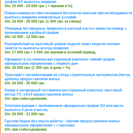
график 6/1 выплаты вовремя
З/п: 15 000 - 20 000 грн. ( + премии и %).
Повар-универсал обеспечиваем бесплатно жильем при необходимости
выплаты вовремя комфортные условия
З/п: 24 000 - 28 000 грн. (1 400 грн. за смену)
Уборщица без вредных привычек в уютный хостел-мини-гостиницу с
проживанием удобный график
З/п: 10 000 - 12 000 грн.
Разнорабочий на вахтовый график неделя через неделю полная
занятость выплаты всегда вовремя
З/п: 17 000 грн + 3 000 грн премии в осенний период.
Официант в гостинично-ресторанный комплекс гибкий график
официальное оформление с первого дня
З/п: 30 000 грн. (1 300 грн. в день + %).
Тракторист-экскаваторщик на склад строительных материалов (песок,
щебень) предоставляем жилье
З/п: 20 000 - 30 000 грн.
Повар в загородный гостинично-ресторанный комплекс вахтовый
метод 7/7, 14/14 предоставляем жилье
З/п: при собеседовании.
Электросварщик с проживанием официально график 5/2 или вахта
выплаты 2 раза в месяц
З/п: 26 000 - 31 000 грн.
Грузчик берем без опыта работы - обучим предоставляем жилье
официальное оформление + страховка
З/п: при собеседовании.