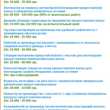
З/п: 30 000 - 35 000 грн.
Автомаляр на покраску автомобилей иногородним предоставляем
жилье в общежитии комфортные условия
З/п: 60 000 - 100 000 грн. (50% от выполненых работ)
Дворник-уборщик территории на предприятие предоставляем жилье
З/п: 15 000 грн. (10 000 грн. на испытательный срок)
Грузчик-сортировщик на производство удобный график вахта с
проживанием обучаем всему
З/п: 20 000 - 25 500 грн.
Рабочий на производство мешков с проживанием есть несколько
графиков выплата дважды в месяц
З/п: 15 000 - 45 000 грн.
Сборщик-монтажник корпусной мебели с опытом для иногородних
предоставляем комфортабельное жилье
З/п: 42 000 - 88 000 грн.
Комплектовщик товара на склад предоставляем жилье для
иногородних график пятидневка хорошие условия
З/п: при собеседовании.
Водитель категории с на авто iveco с манипулятором официальное
оформление предоставляем жилье
З/п: 40 000 - 43 000 грн.
Оператор на производство с опытом от 1 года глубинная переработка
кукурузы предоставляем жилье
З/п: 18 000 - 20 000 грн
Разнорабочий на производство металлических конструкций полного
цикла комфортные условия с проживанием