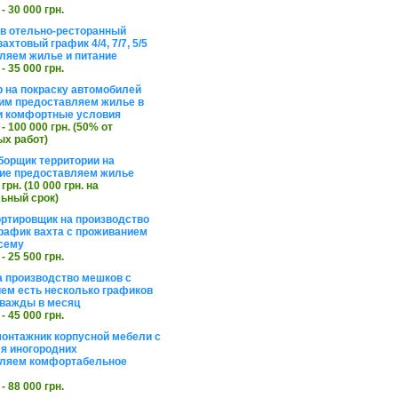
 - 30 000 грн.
в отельно-ресторанный
ахтовый график 4/4, 7/7, 5/5
ляем жилье и питание
 - 35 000 грн.
 на покраску автомобилей
им предоставляем жилье в
и комфортные условия
 - 100 000 грн. (50% от
х работ)
борщик территории на
ие предоставляем жилье
 грн. (10 000 грн. на
ьный срок)
ортировщик на производство
рафик вахта с проживанием
сему
 - 25 500 грн.
а производство мешков с
ем есть несколько графиков
важды в месяц
 - 45 000 грн.
онтажник корпусной мебели с
я иногородних
вляем комфортабельное
 - 88 000 грн.