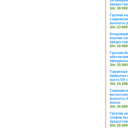
загородный
предостав
З/п: 30 000
Грузчик н
современн
выплаты д
З/п: 23 000
Кладовщик
научим ча
предостав
З/п: 20 000
Грузчик б
обеспечим
официаль
З/п: 25 000
Горничная
привычек 
вахта 5/5
З/п: 15 208
Сварщик-
металлоко
выплаты 2
жилье
З/п: 35 000
Грузчик на
график вы
предостав
З/п: 25 000