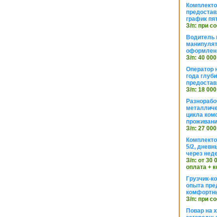
Комплекто
предостав
график пя
З/п: при с
Водитель к
манипуля
оформлен
З/п: 40 000
Оператор 
года глуб
предостав
З/п: 18 000
Разнорабо
металличе
цикла ком
проживан
З/п: 27 000
Комплекто
5/2, днев
через нед
З/п: от 30
оплата + к
Грузчик-к
опыта пре
комфортн
З/п: при с
Повар на 