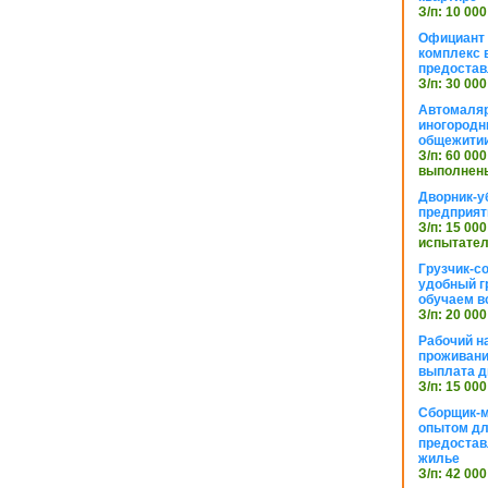
З/п: 10 000
Официант 
комплекс в
предостав
З/п: 30 000
Автомаляр
иногородн
общежити
З/п: 60 000
выполнены
Дворник-у
предприят
З/п: 15 000
испытател
Грузчик-с
удобный г
обучаем в
З/п: 20 000
Рабочий н
проживани
выплата д
З/п: 15 000
Сборщик-м
опытом дл
предоста
жилье
З/п: 42 000