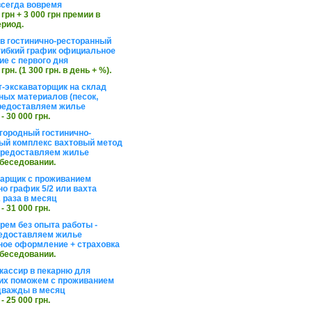
сегда вовремя
 грн + 3 000 грн премии в
ериод.
в гостинично-ресторанный
гибкий график официальное
е с первого дня
 грн. (1 300 грн. в день + %).
т-экскаваторщик на склад
ных материалов (песок,
редоставляем жилье
 - 30 000 грн.
агородный гостинично-
ый комплекс вахтовый метод
 предоставляем жилье
обеседовании.
арщик с проживанием
о график 5/2 или вахта
 раза в месяц
 - 31 000 грн.
рем без опыта работы -
едоставляем жилье
ое оформление + страховка
обеседовании.
кассир в пекарню для
их поможем с проживанием
дважды в месяц
 - 25 000 грн.