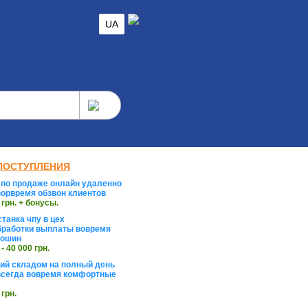
UA
ПОСТУПЛЕНИЯ
по продаже онлайн удаленно
орвремя обзвон клиентов
 грн. + бонусы.
танка чпу в цех
работки выплаты вовремя
тошин
 - 40 000 грн.
й складом на полный день
сегда вовремя комфортные
 грн.