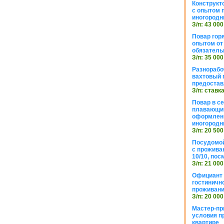
Конструкт
с опытом 
иногородн
З/п: 43 000
Повар горя
опытом от 
обязател
З/п: 35 000
Разнорабо
вахтовый г
предостав
З/п: ставк
Повар в с
плавающий
оформлени
иногородн
З/п: 20 500
Посудомой
с прожива
10/10, посм
З/п: 21 000
Официант 
гостиничн
проживан
З/п: 20 000
Мастер-пр
условия п
квартире