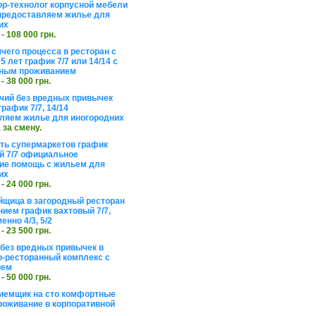
ор-технолог корпусной мебели
предоставляем жилье для
их
 - 108 000 грн.
чего процесса в ресторан с
5 лет график 7/7 или 14/14 с
ьным проживанием
 - 38 000 грн.
чий без вредных привычек
рафик 7/7, 14/14
ляем жилье для иногородних
а за смену.
еть супермаркетов график
 7/7 официальное
е помощь с жильем для
их
 - 24 000 грн.
щица в загородный ресторан
нием график вахтовый 7/7,
енно 4/3, 5/2
 - 23 500 грн.
без вредных привычек в
о-ресторанный комплекс с
ием
 - 50 000 грн.
иемщик на сто комфортные
роживание в корпоративной