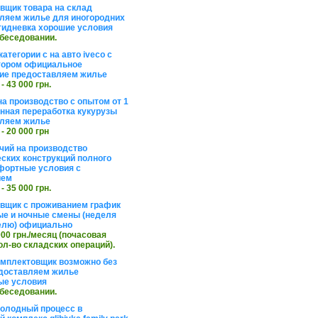
вщик товара на склад
ляем жилье для иногородних
тидневка хорошие условия
обеседовании.
атегории с на авто iveco с
тором официальное
ие предоставляем жилье
 - 43 000 грн.
на производство с опытом от 1
инная переработка кукурузы
ляем жилье
 - 20 000 грн
чий на производство
ских конструкций полного
фортные условия с
ием
 - 35 000 грн.
вщик с проживанием график
ные и ночные смены (неделя
елю) официально
 000 грн./месяц (почасовая
ол-во складских операций).
омплектовщик возможно без
доставляем жилье
ые условия
обеседовании.
холодный процесс в