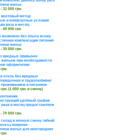
 комплекс glibivka family park
ляем жилье
 - 32 000 грн.
а вахтовый метод
ые и комфортные условия
ва раза в месяц
 - 40 000 грн
 возможно без опыта всему
стичная компенсация питания
ляем жилье
 - 30 000 грн.
ез вредных привычек
 жильем при необходимости
ное оформление
 грн.
 в отель без вредных
порядочная и трудолюбивая
 с проживанием и питанием
 грн. (1 000 грн. в смену)
монтажник
нструкций удобный график
 раза в месяц предоставляем
 - 70 000 грн.
 склад в ночную смену гибкий
платы вовремя
ляем жилье для иногородних
 грн