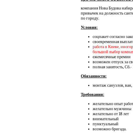
компания Нова Будова набира
привычек на должность сант
по городу.
Условия:
соцпакет согласно зак
своевременная выплат
работа в Киеве, иного
большой выбор комнат и
ежемесячные премии
возможен отпуск за св
полная занятость, Сб.-
Обязанности:
монтаж санузлов, ван,
Требования:
желательно опыт работ
желательно мужчины
желательно от 18 лет
внимательный
пунктуальный
возможно бригада.