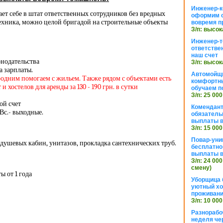
Инженер-к
ет себе в штат ответственных сотрудников без вредных
оформим 
ехника, можно целой бригадой на строительные объекты
вовремя п
З/п: высок
Инженер-т
ответстве
наш счет
онодательства
З/п: высок
а зарплаты.
Автомойщ
родним помогаем с жильем. Также рядом с объектами есть
комфортны
 хостелов для аренды за 130 - 190 грн. в сутки
обучаем п
З/п: 25 000
ой счет
Комендант
 Вс.- выходные.
обязатель
выплаты 
З/п: 15 000
Повар-уни
 душевых кабин, унитазов, прокладка сантехнических труб.
бесплатно
выплаты 
З/п: 24 000
смену)
ы от 1 года
Уборщица 
уютный хо
проживани
З/п: 10 000
Разнорабо
неделя че