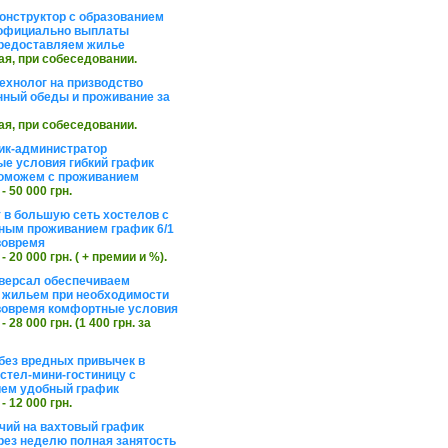
онструктор с образованием
официально выплаты
редоставляем жилье
ая, при собеседовании.
ехнолог на призводство
нный обеды и проживание за
ая, при собеседовании.
ик-администратор
е условия гибкий график
оможем с проживанием
 - 50 000 грн.
 в большую сеть хостелов с
ным проживанием график 6/1
вовремя
 - 20 000 грн. ( + премии и %).
версал обеспечиваем
 жильем при необходимости
вовремя комфортные условия
 - 28 000 грн. (1 400 грн. за
без вредных привычек в
стел-мини-гостиницу с
ем удобный график
 - 12 000 грн.
чий на вахтовый график
рез неделю полная занятость