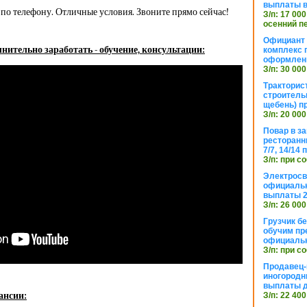
выплаты в
по телефону. Отличные условия. Звоните прямо сейчас!
З/п: 17 000
осенний п
Официант 
нительно заработать - обучение, консультации:
комплекс 
оформлени
З/п: 30 000
Тракторис
строитель
щебень) п
З/п: 20 000
Повар в з
ресторанн
7/7, 14/14
З/п: при с
Электросв
официальн
выплаты 2
З/п: 26 000
Грузчик бе
обучим пр
официальн
З/п: при с
Продавец-
иногородн
выплаты 
ансии:
З/п: 22 400