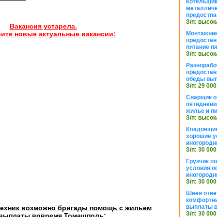
Котельщик
металличе
предостпа
З/п: высок
Вакансия устарела.
Монтажник
ите новые актуальные вакансии:
предостав
питание п
З/п: высок
Разнорабо
предостав
обеды вы
З/п: 29 000
Сварщик 
пятидневк
жилье и п
З/п: высок
Кладовщи
хорошие у
иногородн
З/п: 30 000
Грузчик п
условия о
иногородн
З/п: 30 000
Швея отве
комфортны
выплаты в
техник возможно бригады помощь с жильем
З/п: 30 000
 выплаты вовремя Томашполь: