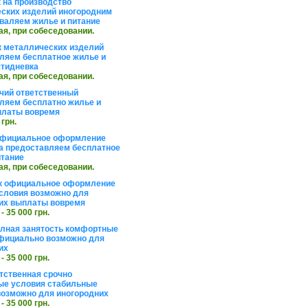
 на производство
ских изделий иногородним
валяем жилье и питание
ая, при собеседовании.
 металлических изделий
ляем бесплатное жилье и
ятидневка
ая, при собеседовании.
чий ответственный
ляем бесплатно жилье и
платы вовремя
 грн.
официальное оформление
а предоставляем бесплатное
итание
ая, при собеседовании.
к официальное оформление
словия возможно для
их выплаты вовремя
 - 35 000 грн.
олная занятость комфортные
фициально возможно для
их
 - 35 000 грн.
тственная срочно
е условия стабильные
озможно для иногородних
 - 35 000 грн.