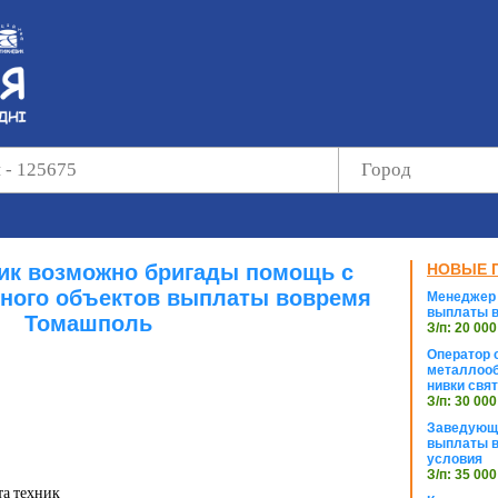
ик возможно бригады помощь с
НОВЫЕ 
ного объектов выплаты вовремя
Менеджер 
выплаты в
Томашполь
З/п: 20 000
Оператор с
металлооб
нивки свя
З/п: 30 000
Заведующи
выплаты в
условия
З/п: 35 000
та техник