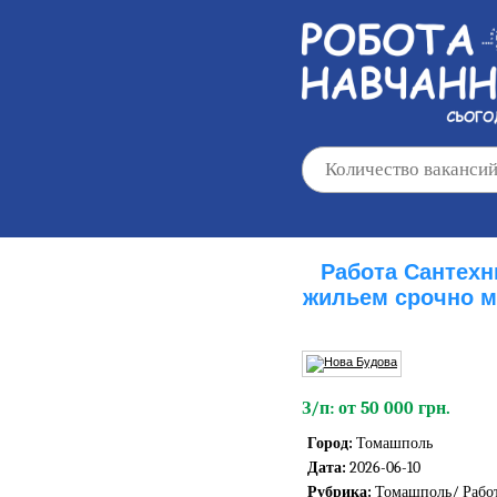
Работа Сантехн
жильем срочно м
З/п: от 50 000 грн.
Город:
Томашполь
Дата:
2026-06-10
Рубрика:
Томашполь/
Рабо