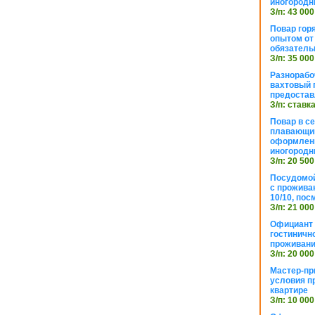
иногородн
З/п: 43 000
Повар горя
опытом от 
обязател
З/п: 35 000
Разнорабо
вахтовый г
предостав
З/п: ставк
Повар в с
плавающий
оформлени
иногородн
З/п: 20 500
Посудомой
с прожива
10/10, посм
З/п: 21 000
Официант 
гостиничн
проживан
З/п: 20 000
Мастер-пр
условия п
квартире
З/п: 10 000