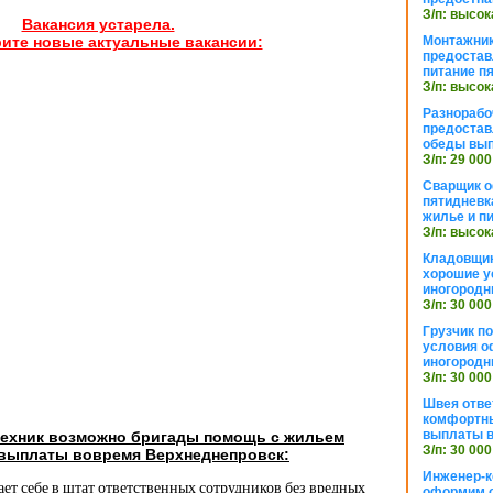
З/п: высок
Вакансия устарела.
Монтажник
ите новые актуальные вакансии:
предостав
питание п
З/п: высок
Разнорабо
предостав
обеды вы
З/п: 29 000
Сварщик 
пятидневк
жилье и п
З/п: высок
Кладовщи
хорошие у
иногородн
З/п: 30 000
Грузчик п
условия о
иногородн
З/п: 30 000
Швея отве
комфортны
выплаты в
техник возможно бригады помощь с жильем
З/п: 30 000
 выплаты вовремя Верхнеднепровск:
Инженер-к
ет себе в штат ответственных сотрудников без вредных
оформим 