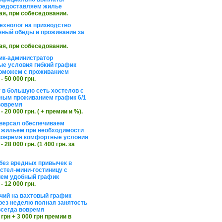
редоставляем жилье
ая, при собеседовании.
ехнолог на призводство
нный обеды и проживание за
ая, при собеседовании.
ик-администратор
е условия гибкий график
оможем с проживанием
 - 50 000 грн.
 в большую сеть хостелов с
ным проживанием график 6/1
вовремя
 - 20 000 грн. ( + премии и %).
версал обеспечиваем
 жильем при необходимости
вовремя комфортные условия
 - 28 000 грн. (1 400 грн. за
без вредных привычек в
стел-мини-гостиницу с
ем удобный график
 - 12 000 грн.
чий на вахтовый график
рез неделю полная занятость
сегда вовремя
 грн + 3 000 грн премии в