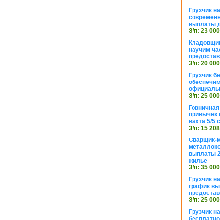
Грузчик н
современн
выплаты д
З/п: 23 000
Кладовщик
научим ча
предостав
З/п: 20 000
Грузчик б
обеспечим
официаль
З/п: 25 000
Горничная
привычек 
вахта 5/5
З/п: 15 208
Сварщик-
металлоко
выплаты 2
жилье
З/п: 35 000
Грузчик на
график вы
предостав
З/п: 25 000
Грузчик н
бесплатно