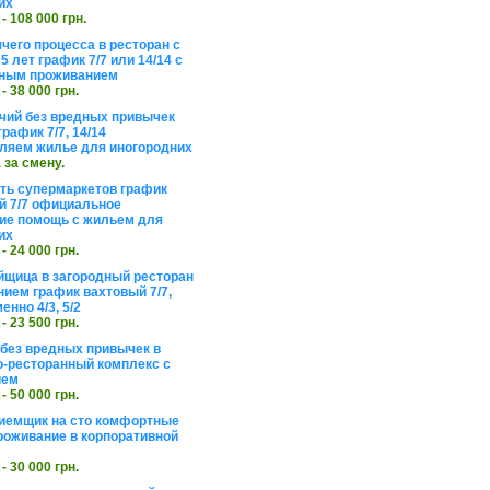
их
 - 108 000 грн.
чего процесса в ресторан с
5 лет график 7/7 или 14/14 с
ьным проживанием
 - 38 000 грн.
чий без вредных привычек
рафик 7/7, 14/14
ляем жилье для иногородних
а за смену.
еть супермаркетов график
 7/7 официальное
е помощь с жильем для
их
 - 24 000 грн.
щица в загородный ресторан
нием график вахтовый 7/7,
енно 4/3, 5/2
 - 23 500 грн.
без вредных привычек в
о-ресторанный комплекс с
ием
 - 50 000 грн.
иемщик на сто комфортные
роживание в корпоративной
 - 30 000 грн.