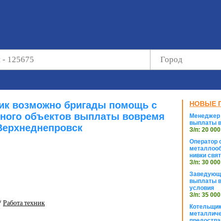
ик возможно бригады помощь с
НОВЫЕ 
ного объектов выплаты вовремя
Менеджер 
выплаты в
Верхнеднепровск
З/п: 20 000
Оператор с
металлооб
нивки свя
З/п: 30 000
Заведующи
выплаты в
условия
З/п: 35 000
/
Работа техник
Котельщик
металличе
предостпа