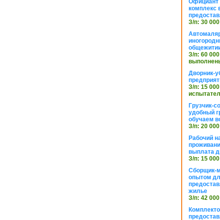
Официант 
комплекс в
предостав
З/п: 30 000
Автомаляр
иногородн
общежити
З/п: 60 000
выполнены
Дворник-у
предприят
З/п: 15 000
испытател
Грузчик-с
удобный г
обучаем в
З/п: 20 000
Рабочий н
проживани
выплата д
З/п: 15 000
Сборщик-м
опытом дл
предоста
жилье
З/п: 42 000
Комплекто
предостав