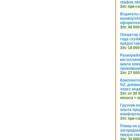
график пя
З/п: при с
Водитель к
манипуля
оформлен
З/п: 40 000
Оператор 
года глуб
предостав
З/п: 18 000
Разнорабо
металличе
цикла ком
проживан
З/п: 27 000
Комплекто
5/2, днев
через нед
З/п: от 30
оплата + к
Грузчик-к
опыта пре
комфортн
З/п: при с
Повар на 
загородный
предостав
З/п: 30 000