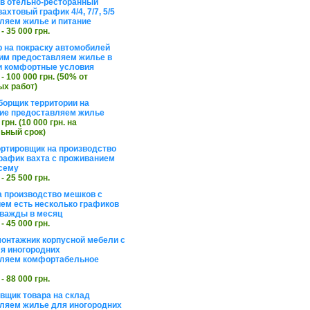
в отельно-ресторанный
ахтовый график 4/4, 7/7, 5/5
ляем жилье и питание
 - 35 000 грн.
 на покраску автомобилей
им предоставляем жилье в
и комфортные условия
 - 100 000 грн. (50% от
х работ)
борщик территории на
ие предоставляем жилье
 грн. (10 000 грн. на
ьный срок)
ортировщик на производство
рафик вахта с проживанием
сему
 - 25 500 грн.
а производство мешков с
ем есть несколько графиков
важды в месяц
 - 45 000 грн.
онтажник корпусной мебели с
я иногородних
вляем комфортабельное
 - 88 000 грн.
вщик товара на склад
ляем жилье для иногородних