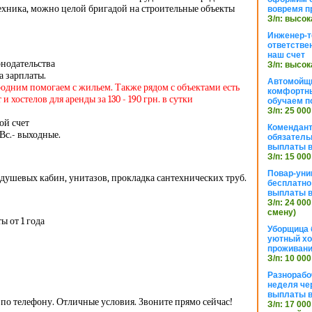
ехника, можно целой бригадой на строительные объекты
вовремя п
З/п: высок
Инженер-т
ответстве
наш счет
онодательства
З/п: высок
а зарплаты.
Автомойщ
родним помогаем с жильем. Также рядом с объектами есть
комфортны
 хостелов для аренды за 130 - 190 грн. в сутки
обучаем п
З/п: 25 000
ой счет
Комендант
 Вс.- выходные.
обязатель
выплаты 
З/п: 15 000
Повар-уни
 душевых кабин, унитазов, прокладка сантехнических труб.
бесплатно
выплаты 
З/п: 24 000
смену)
ы от 1 года
Уборщица 
уютный хо
проживани
З/п: 10 000
Разнорабо
неделя че
выплаты в
по телефону. Отличные условия. Звоните прямо сейчас!
З/п: 17 000