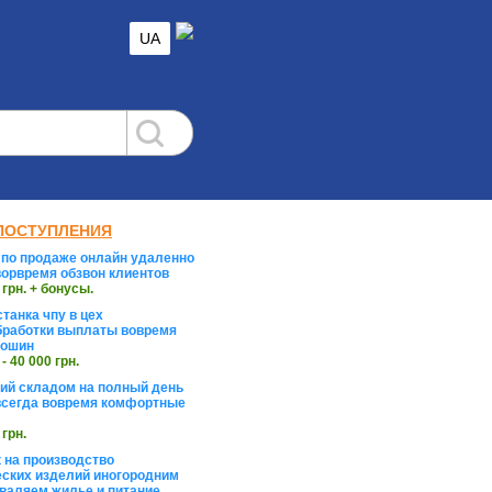
UA
ПОСТУПЛЕНИЯ
по продаже онлайн удаленно
орвремя обзвон клиентов
 грн. + бонусы.
танка чпу в цех
работки выплаты вовремя
тошин
 - 40 000 грн.
й складом на полный день
сегда вовремя комфортные
 грн.
 на производство
ских изделий иногородним
валяем жилье и питание