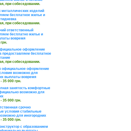
ая, при собеседовании.
 металлических изделий
ляем бесплатное жилье и
ятидневка
ая, при собеседовании.
чий ответственный
ляем бесплатно жилье и
платы вовремя
 грн.
официальное оформление
а предоставляем бесплатное
итание
ая, при собеседовании.
к официальное оформление
словия возможно для
их выплаты вовремя
 - 35 000 грн.
олная занятость комфортные
фициально возможно для
их
 - 35 000 грн.
тственная срочно
е условия стабильные
озможно для иногородних
 - 35 000 грн.
онструктор с образованием
официально выплаты