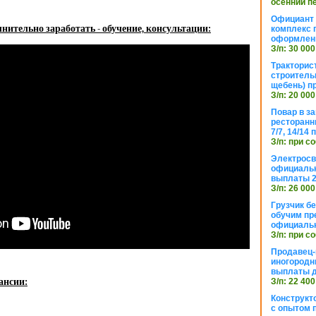
осенний п
Официант 
нительно заработать - обучение, консультации:
комплекс 
оформлени
З/п: 30 000
Тракторис
строитель
щебень) п
З/п: 20 000
Повар в з
ресторанн
7/7, 14/14
З/п: при с
Электросв
официальн
выплаты 2
З/п: 26 000
Грузчик бе
обучим пр
официальн
З/п: при с
Продавец-
иногородн
выплаты 
ансии:
З/п: 22 400
Конструкт
с опытом 