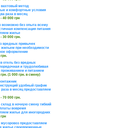
а вахтовый метод
ые и комфортные условия
ва раза в месяц
 - 40 000 грн
 возможно без опыта всему
стичная компенсация питания
ляем жилье
 - 30 000 грн.
ез вредных привычек
 жильем при необходимости
ное оформление
 грн.
 в отель без вредных
порядочная и трудолюбивая
 с проживанием и питанием
 грн. (1 000 грн. в смену)
монтажник
нструкций удобный график
 раза в месяц предоставляем
 - 70 000 грн.
 склад в ночную смену гибкий
платы вовремя
ляем жилье для иногородних
 грн
а мусоровоз предоставляем
е жилье своевременные