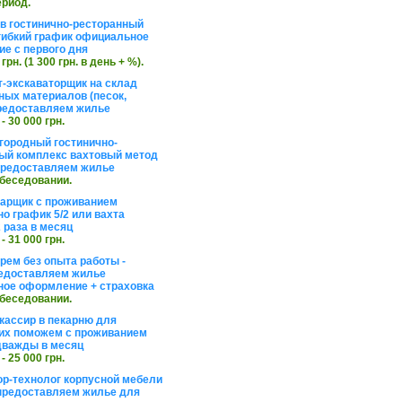
ериод.
в гостинично-ресторанный
гибкий график официальное
е с первого дня
 грн. (1 300 грн. в день + %).
т-экскаваторщик на склад
ных материалов (песок,
редоставляем жилье
 - 30 000 грн.
агородный гостинично-
ый комплекс вахтовый метод
 предоставляем жилье
обеседовании.
арщик с проживанием
о график 5/2 или вахта
 раза в месяц
 - 31 000 грн.
рем без опыта работы -
едоставляем жилье
ое оформление + страховка
обеседовании.
кассир в пекарню для
их поможем с проживанием
дважды в месяц
 - 25 000 грн.
ор-технолог корпусной мебели
предоставляем жилье для