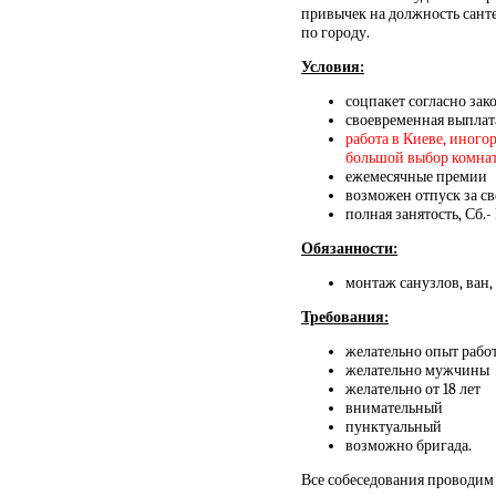
привычек на должность сант
по городу.
Условия:
соцпакет согласно зак
своевременная выплат
работа в Киеве, иного
большой выбор комнат и
ежемесячные премии
возможен отпуск за св
полная занятость, Сб.-
Обязанности:
монтаж санузлов, ван,
Требования:
желательно опыт работ
желательно мужчины
желательно от 18 лет
внимательный
пунктуальный
возможно бригада.
Все собеседования проводим 