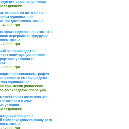
тидневка хорошие условия
обеседовании.
атегории с на авто iveco с
тором официальное
ие предоставляем жилье
 - 43 000 грн.
на производство с опытом от 1
инная переработка кукурузы
ляем жилье
 - 20 000 грн
чий на производство
ских конструкций полного
фортные условия с
ием
 - 35 000 грн.
вщик с проживанием график
ные и ночные смены (неделя
елю) официально
 000 грн./месяц (почасовая
ол-во складских операций).
омплектовщик возможно без
доставляем жилье
ые условия
обеседовании.
холодный процесс в
 комплекс glibivka family park
ляем жилье
 - 32 000 грн.