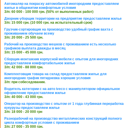
Автомаляр на покраску автомобилей иногородним предоставляем
жилье в общежитии комфортные условия
З/п: 60 000 - 100 000 грн. (50% от выполненых работ)
Дворник-уборщик территории на предприятие предоставляем жилье
З/п: 15 000 грн. (10 000 грн. на испытательный срок)
Грузчик-сортировщик на производство удобный график вахта с
проживанием обучаем всему
З/п: 20 000 - 25 500 грн.
Рабочий на производство мешков с проживанием есть несколько
графиков выплата дважды в месяц
З/п: 15 000 - 45 000 грн.
Сборщик-монтажник корпусной мебели с опытом для иногородних
предоставляем комфортабельное жилье
З/п: 42 000 - 88 000 грн.
Комплектовщик товара на склад предоставляем жилье для
иногородних график пятидневка хорошие условия
З/п: при собеседовании.
Водитель категории с на авто iveco с манипулятором официальное
оформление предоставляем жилье
З/п: 40 000 - 43 000 грн.
Оператор на производство с опытом от 1 года глубинная переработка
кукурузы предоставляем жилье
З/п: 18 000 - 20 000 грн
Разнорабочий на производство металлических конструкций полного
цикла комфортные условия с проживанием
З/п: 27 000 - 35 000 грн.