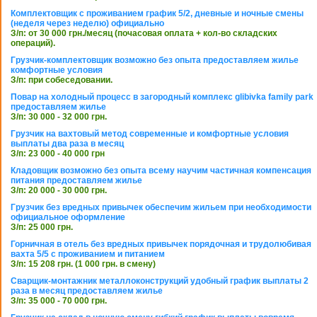
Комплектовщик с проживанием график 5/2, дневные и ночные смены
(неделя через неделю) официально
З/п: от 30 000 грн./месяц (почасовая оплата + кол-во складских
операций).
Грузчик-комплектовщик возможно без опыта предоставляем жилье
комфортные условия
З/п: при собеседовании.
Повар на холодный процесс в загородный комплекс glibivka family park
предоставляем жилье
З/п: 30 000 - 32 000 грн.
Грузчик на вахтовый метод современные и комфортные условия
выплаты два раза в месяц
З/п: 23 000 - 40 000 грн
Кладовщик возможно без опыта всему научим частичная компенсация
питания предоставляем жилье
З/п: 20 000 - 30 000 грн.
Грузчик без вредных привычек обеспечим жильем при необходимости
официальное оформление
З/п: 25 000 грн.
Горничная в отель без вредных привычек порядочная и трудолюбивая
вахта 5/5 с проживанием и питанием
З/п: 15 208 грн. (1 000 грн. в смену)
Сварщик-монтажник металлоконструкций удобный график выплаты 2
раза в месяц предоставляем жилье
З/п: 35 000 - 70 000 грн.