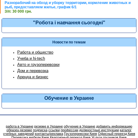
Разнорабочий на обход и уборку территории, кормление животных и
рыб, предоставляем жилье, график 6/1
З/п: 30 000 грн.
"Робота і навчання сьогодні"
Новости по темам
Работа и общество
Учеба и hi-tech
Авто и грузоперевозки
Дом и перевозка
Аренда и бизнес
Обучение в Украине
работа в Украине
резюме в Украине
обучение в Украине
добавить информацию
образец резюме
подписка
ссылки
профессии
должностные инструкции
каталог
учебных заведений
контакты/реклама
Грузоперевозки Киев
Офисный переезд Киев
Перевозка мебели Киев
Квартирный переезд Киев
Услуги грузчиков Киев