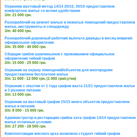
Охранник вахтовый метод 14/14 20/10, 30/10 предоставляем
комфортное жилье со всеми удобствами
З/п: 21 000 грн.
Разнорабочий на ремонт жилых и нежилых помещений предоставляем
жилье, инструменты и спецодежду
З/п: 40 000 грн.
Разнорабочий-дорожный работник выплата дважды в месяц вовремя
официальное оформление
З/п: 35 000 - 40 000 грн.
Сборщик грибов шампиньонов с проживанием официальное
оформление гибкий график
З/п: 15 000 - 25 000 грн.
Охранник на охрану помещений/объектов для иногородних
предоставляем бесплатное жилье
З/п: 11 000 - 12 000 грн, (1 000 грн/сутки)
Охранник с опытом от 1 года график вахта 21/21 предоставляем жилье
и 3 разовое питание
З/п: 13 000 грн.
Охранник на вахтовый график 15/15 много объектов предоставляем
жилье и питание
З/п: 8 000 - 15 000 грн.
Администратор в ресторацию грибна хата график 14/14 предоставляем
жилье отличные условия
З/п: 27 200 - 28 500 грн.
Комплектовщик мясного цеха возможно студент гибкий график