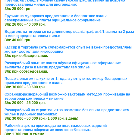
Грузчик на склад в ночную смену гибкий график выплаты вовремя
предоставляем жилье для иногородних
З/п: 25 000 грн
Грузчик на мусоровоз предоставляем бесплатное жилье
своевременные выплаты официальное оформление
З/п: 26 000 - 40 000 грн.
Водитель категории се на длинномер scania график 6/1 выплаты 2 раза
в месяц предоставляем жилье
З/п: 40 000 грн.
Кассир в торговую сеть супермаркетов опыт не важен предоставляем
жилье - хостел для иногородних
З/п: при собеседовании.
Разнорабочий опыт не важен обучим официальное оформление
выплаты 2 раза в месяц предоставляем жилье
З/п: при собеседовании.
Повар с опытом на кухне от 1 года в уютную гостиницу без вредных
привычек предоставляем жилье
З/п: 36 000 - 39 600 грн.
Охранник-разнорабочий возможно вахтовым методом проживание на
территории комплекса + питание
З/п: 20 000 - 25 000 грн.
Разнорабочий на строительство возможно без опыта предоставляем
жилье в удобных вагончиках
З/п: 30 000 - 50 000 грн. (1 600 грн. в день)
Рабочий в цех на производство пластмассовых изделий
предоставляем общежитие возможно без опыта
З/п: 1 300 грн. в смену.