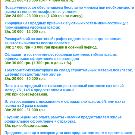
З/п: 15 000 - 20 000 грн. ( + премии и %).
Повар-универсал обеспечиваем бесплатно жильем при необходимости
выплаты вовремя комфортные условия
З/п: 24 000 - 28 000 грн. (1 400 грн. за смену)
Уборщица без вредных привычек в уютный хостел-мини-гостиницу с
проживанием удобный график
З/п: 10 000 - 12 000 грн.
Разнорабочий на вахтовый график неделя через неделю полная
занятость выплаты всегда вовремя
З/п: 17 000 грн + 3 000 грн премии в осенний период.
Официант в гостинично-ресторанный комплекс гибкий график
официальное оформление с первого дня
З/п: 30 000 грн. (1 300 грн. в день + %).
Тракторист-экскаваторщик на склад строительных материалов (песок,
щебень) предоставляем жилье
З/п: 20 000 - 30 000 грн.
Повар в загородный гостинично-ресторанный комплекс вахтовый
метод 7/7, 14/14 предоставляем жилье
З/п: при собеседовании.
Электросварщик с проживанием официально график 5/2 или вахта
выплаты 2 раза в месяц
З/п: 26 000 - 31 000 грн.
Грузчик берем без опыта работы - обучим предоставляем жилье
официальное оформление + страховка
З/п: при собеседовании.
Продавец-кассир в пекарню для иногородних поможем с проживанием