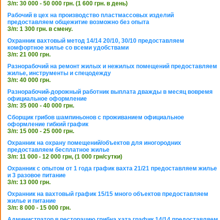
З/п: 30 000 - 50 000 грн. (1 600 грн. в день)
Рабочий в цех на производство пластмассовых изделий
предоставляем общежитие возможно без опыта
З/п: 1 300 грн. в смену.
Охранник вахтовый метод 14/14 20/10, 30/10 предоставляем
комфортное жилье со всеми удобствами
З/п: 21 000 грн.
Разнорабочий на ремонт жилых и нежилых помещений предоставляем
жилье, инструменты и спецодежду
З/п: 40 000 грн.
Разнорабочий-дорожный работник выплата дважды в месяц вовремя
официальное оформление
З/п: 35 000 - 40 000 грн.
Сборщик грибов шампиньонов с проживанием официальное
оформление гибкий график
З/п: 15 000 - 25 000 грн.
Охранник на охрану помещений/объектов для иногородних
предоставляем бесплатное жилье
З/п: 11 000 - 12 000 грн, (1 000 грн/сутки)
Охранник с опытом от 1 года график вахта 21/21 предоставляем жилье
и 3 разовое питание
З/п: 13 000 грн.
Охранник на вахтовый график 15/15 много объектов предоставляем
жилье и питание
З/п: 8 000 - 15 000 грн.
Администратор в ресторацию грибна хата график 14/14 предоставляем