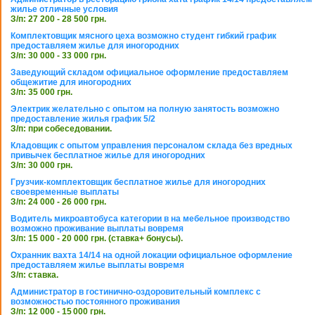
жилье отличные условия
З/п: 27 200 - 28 500 грн.
Комплектовщик мясного цеха возможно студент гибкий график
предоставляем жилье для иногородних
З/п: 30 000 - 33 000 грн.
Заведующий складом официальное оформление предоставляем
общежитие для иногородних
З/п: 35 000 грн.
Электрик желательно с опытом на полную занятость возможно
предоставление жилья график 5/2
З/п: при собеседовании.
Кладовщик с опытом управления персоналом склада без вредных
привычек бесплатное жилье для иногородних
З/п: 30 000 грн.
Грузчик-комплектовщик бесплатное жилье для иногородних
своевременные выплаты
З/п: 24 000 - 26 000 грн.
Водитель микроавтобуса категории в на мебельное производство
возможно проживание выплаты вовремя
З/п: 15 000 - 20 000 грн. (ставка+ бонусы).
Охранник вахта 14/14 на одной локации официальное оформление
предоставляем жилье выплаты вовремя
З/п: ставка.
Администратор в гостинично-оздоровительный комплекс с
возможностью постоянного проживания
З/п: 12 000 - 15 000 грн.