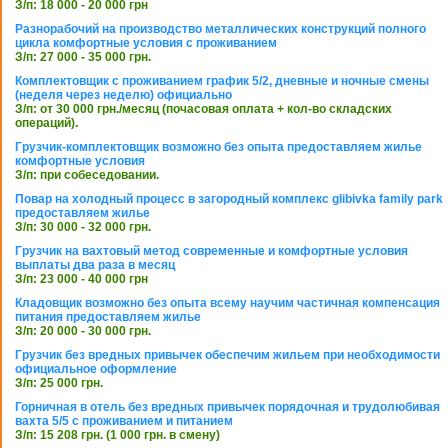
З/п: 18 000 - 20 000 грн
Разнорабочий на производство металлических конструкций полного
цикла комфортные условия с проживанием
З/п: 27 000 - 35 000 грн.
Комплектовщик с проживанием график 5/2, дневные и ночные смены
(неделя через неделю) официально
З/п: от 30 000 грн./месяц (почасовая оплата + кол-во складских
операций).
Грузчик-комплектовщик возможно без опыта предоставляем жилье
комфортные условия
З/п: при собеседовании.
Повар на холодный процесс в загородный комплекс glibivka family park
предоставляем жилье
З/п: 30 000 - 32 000 грн.
Грузчик на вахтовый метод современные и комфортные условия
выплаты два раза в месяц
З/п: 23 000 - 40 000 грн
Кладовщик возможно без опыта всему научим частичная компенсация
питания предоставляем жилье
З/п: 20 000 - 30 000 грн.
Грузчик без вредных привычек обеспечим жильем при необходимости
официальное оформление
З/п: 25 000 грн.
Горничная в отель без вредных привычек порядочная и трудолюбивая
вахта 5/5 с проживанием и питанием
З/п: 15 208 грн. (1 000 грн. в смену)