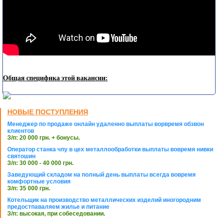
Общая специфика этой вакансии:
НОВЫЕ ПОСТУПЛЕНИЯ
Менеджер по продаже онлайн удаленно выплаты ворвремя обзвон
клиентов
З/п: 20 000 грн. + бонусы.
Оператор станка чпу в цех металлообработки выплаты вовремя нивки
святошин
З/п: 30 000 - 40 000 грн.
Заведующий складом на полный день выплаты всегда вовремя
комфортные условия
З/п: 35 000 грн.
Котельщик на производство металлических изделий иногородним
предостпаваляем жилье и питание
З/п: высокая, при собеседовании.