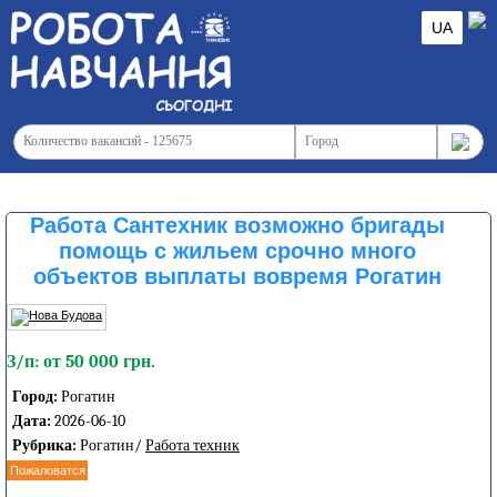
UA
Работа Сантехник возможно бригады
помощь с жильем срочно много
объектов выплаты вовремя Рогатин
З/п: от 50 000 грн.
Город:
Рогатин
Дата:
2026-06-10
Рубрика:
Рогатин/
Работа техник
Пожаловатся