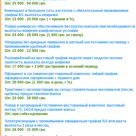
З/п: 25 000 - 50 000 грн.
Комендант в большую сеть хостелов с обязательным проживанием
график 6/1 выплаты вовремя
З/п: 15 000 - 20 000 грн. ( + премии и %).
Повар-универсал обеспечиваем бесплатно жильем при необходимости
выплаты вовремя комфортные условия
З/п: 24 000 - 28 000 грн. (1 400 грн. за смену)
Уборщица без вредных привычек в уютный хостел-мини-гостиницу с
проживанием удобный график
З/п: 10 000 - 12 000 грн.
Разнорабочий на вахтовый график неделя через неделю полная
занятость выплаты всегда вовремя
З/п: 17 000 грн + 3 000 грн премии в осенний период.
Официант в гостинично-ресторанный комплекс гибкий график
официальное оформление с первого дня
З/п: 30 000 грн. (1 300 грн. в день + %).
Тракторист-экскаваторщик на склад строительных материалов (песок,
щебень) предоставляем жилье
З/п: 20 000 - 30 000 грн.
Повар в загородный гостинично-ресторанный комплекс вахтовый
метод 7/7, 14/14 предоставляем жилье
З/п: при собеседовании.
Электросварщик с проживанием официально график 5/2 или вахта
выплаты 2 раза в месяц
З/п: 26 000 - 31 000 грн.