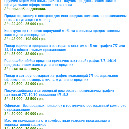
Грузчик берем без опыта работы - обучим предоставляем жилье
официальное оформление + страховка
З/п: при собеседовании.
Продавец-кассир в пекарню для иногородних поможем с проживанием
выплаты дважды в месяц
З/п: 22 400 - 25 000 грн.
Конструктор-технолог корпусной мебели с опытом предоставляем
жилье для иногородних
З/п: 43 000 - 108 000 грн.
Повар горячего процесса в ресторан с опытом от 5 лет график 7/7 или
14/14 с обязательным проживанием
З/п: 35 000 - 38 000 грн.
Разнорабочий без вредных привычек вахтовый график 7/7, 14/14
предоставляем жилье для иногородних
З/п: ставка за смену.
Повар в сеть супермаркетов график плавающий 7/7 официальное
оформление помощь с жильем для иногородних
З/п: 20 500 - 24 000 грн.
Посудомойщица в загородный ресторан с проживанием график
вахтовый 7/7, 10/10, посменно 4/3, 5/2
З/п: 21 000 - 23 500 грн.
Официант без вредных привычек в гостинично-ресторанный комплекс
с проживанием
З/п: 20 000 - 50 000 грн.
Мастер-приемщик на сто комфортные условия проживание в
корпоративной квартире
З/п: 10 000 - 30 000 грн.