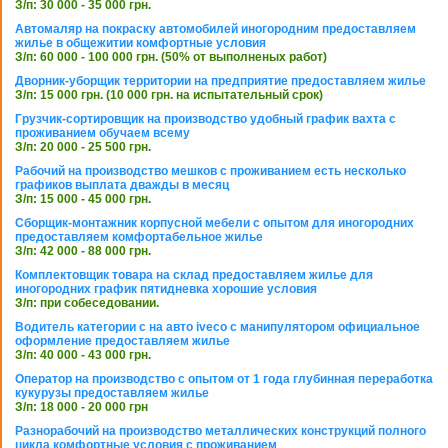
З/п: 30 000 - 35 000 грн.
Автомаляр на покраску автомобилей иногородним предоставляем
жилье в общежитии комфортные условия
З/п: 60 000 - 100 000 грн. (50% от выполненых работ)
Дворник-уборщик территории на предприятие предоставляем жилье
З/п: 15 000 грн. (10 000 грн. на испытательный срок)
Грузчик-сортировщик на производство удобный график вахта с
проживанием обучаем всему
З/п: 20 000 - 25 500 грн.
Рабочий на производство мешков с проживанием есть несколько
графиков выплата дважды в месяц
З/п: 15 000 - 45 000 грн.
Сборщик-монтажник корпусной мебели с опытом для иногородних
предоставляем комфортабельное жилье
З/п: 42 000 - 88 000 грн.
Комплектовщик товара на склад предоставляем жилье для
иногородних график пятидневка хорошие условия
З/п: при собеседовании.
Водитель категории с на авто iveco с манипулятором официальное
оформление предоставляем жилье
З/п: 40 000 - 43 000 грн.
Оператор на производство с опытом от 1 года глубинная переработка
кукурузы предоставляем жилье
З/п: 18 000 - 20 000 грн
Разнорабочий на производство металлических конструкций полного
цикла комфортные условия с проживанием