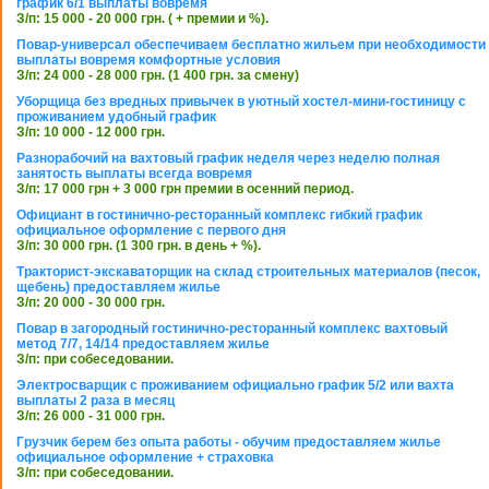
график 6/1 выплаты вовремя
З/п: 15 000 - 20 000 грн. ( + премии и %).
Повар-универсал обеспечиваем бесплатно жильем при необходимости
выплаты вовремя комфортные условия
З/п: 24 000 - 28 000 грн. (1 400 грн. за смену)
Уборщица без вредных привычек в уютный хостел-мини-гостиницу с
проживанием удобный график
З/п: 10 000 - 12 000 грн.
Разнорабочий на вахтовый график неделя через неделю полная
занятость выплаты всегда вовремя
З/п: 17 000 грн + 3 000 грн премии в осенний период.
Официант в гостинично-ресторанный комплекс гибкий график
официальное оформление с первого дня
З/п: 30 000 грн. (1 300 грн. в день + %).
Тракторист-экскаваторщик на склад строительных материалов (песок,
щебень) предоставляем жилье
З/п: 20 000 - 30 000 грн.
Повар в загородный гостинично-ресторанный комплекс вахтовый
метод 7/7, 14/14 предоставляем жилье
З/п: при собеседовании.
Электросварщик с проживанием официально график 5/2 или вахта
выплаты 2 раза в месяц
З/п: 26 000 - 31 000 грн.
Грузчик берем без опыта работы - обучим предоставляем жилье
официальное оформление + страховка
З/п: при собеседовании.