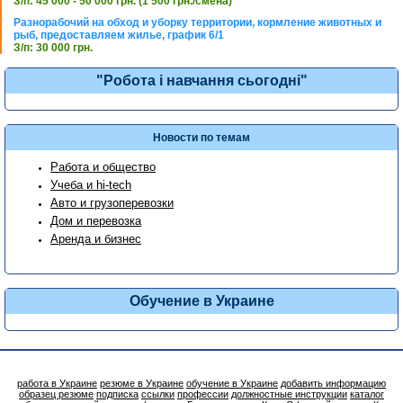
З/п: 45 000 - 50 000 грн. (1 500 грн./смена)
Разнорабочий на обход и уборку территории, кормление животных и
рыб, предоставляем жилье, график 6/1
З/п: 30 000 грн.
"Робота і навчання сьогодні"
Новости по темам
Работа и общество
Учеба и hi-tech
Авто и грузоперевозки
Дом и перевозка
Аренда и бизнес
Обучение в Украине
работа в Украине
резюме в Украине
обучение в Украине
добавить информацию
образец резюме
подписка
ссылки
профессии
должностные инструкции
каталог