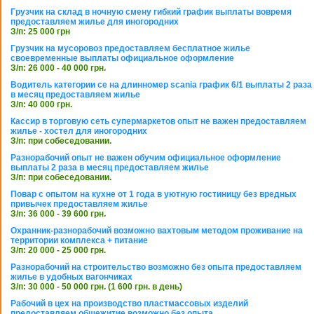
Грузчик на склад в ночную смену гибкий график выплаты вовремя
предоставляем жилье для иногородних
З/п: 25 000 грн
Грузчик на мусоровоз предоставляем бесплатное жилье
своевременные выплаты официальное оформление
З/п: 26 000 - 40 000 грн.
Водитель категории се на длинномер scania график 6/1 выплаты 2 раза
в месяц предоставляем жилье
З/п: 40 000 грн.
Кассир в торговую сеть супермаркетов опыт не важен предоставляем
жилье - хостел для иногородних
З/п: при собеседовании.
Разнорабочий опыт не важен обучим официальное оформление
выплаты 2 раза в месяц предоставляем жилье
З/п: при собеседовании.
Повар с опытом на кухне от 1 года в уютную гостиницу без вредных
привычек предоставляем жилье
З/п: 36 000 - 39 600 грн.
Охранник-разнорабочий возможно вахтовым методом проживание на
территории комплекса + питание
З/п: 20 000 - 25 000 грн.
Разнорабочий на строительство возможно без опыта предоставляем
жилье в удобных вагончиках
З/п: 30 000 - 50 000 грн. (1 600 грн. в день)
Рабочий в цех на производство пластмассовых изделий
предоставляем общежитие возможно без опыта