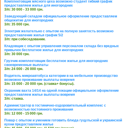
Комплектовщик мясного цеха возможно студент гибкий график
предоставляем жилье для иногородних
З/п: 30 000 - 33 000 грн.
Заведующий складом официальное оформление предоставляем
общежитие для иногородних
З/п: 35 000 грн.
Электрик желательно с опытом на полную занятость возможно
предоставление жилья график 5/2
З/п: при собеседовании.
Кладовщик с опытом управления персоналом склада без вредных
привычек бесплатное жилье для иногородних
З/п: 30 000 грн.
Грузчик-комплектовщик бесплатное жилье для иногородних
своевременные выплаты
З/п: 24 000 - 26 000 грн.
Водитель микроавтобуса категории в на мебельное производство
возможно проживание выплаты вовремя
З/п: 15 000 - 20 000 грн. (ставка+ бонусы).
Охранник вахта 14/14 на одной локации официальное оформление
предоставляем жилье выплаты вовремя
З/п: ставка.
Администратор в гостинично-оздоровительный комплекс с
возможностью постоянного проживания
З/п: 12 000 - 15 000 грн.
Повар с опытом и умением готовить блюда гуцульской и украинской
кухни предоставляем жилье