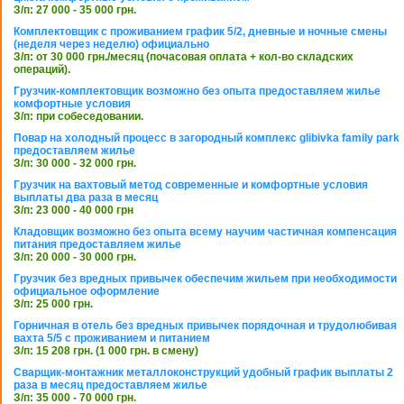
З/п: 27 000 - 35 000 грн.
Комплектовщик с проживанием график 5/2, дневные и ночные смены
(неделя через неделю) официально
З/п: от 30 000 грн./месяц (почасовая оплата + кол-во складских
операций).
Грузчик-комплектовщик возможно без опыта предоставляем жилье
комфортные условия
З/п: при собеседовании.
Повар на холодный процесс в загородный комплекс glibivka family park
предоставляем жилье
З/п: 30 000 - 32 000 грн.
Грузчик на вахтовый метод современные и комфортные условия
выплаты два раза в месяц
З/п: 23 000 - 40 000 грн
Кладовщик возможно без опыта всему научим частичная компенсация
питания предоставляем жилье
З/п: 20 000 - 30 000 грн.
Грузчик без вредных привычек обеспечим жильем при необходимости
официальное оформление
З/п: 25 000 грн.
Горничная в отель без вредных привычек порядочная и трудолюбивая
вахта 5/5 с проживанием и питанием
З/п: 15 208 грн. (1 000 грн. в смену)
Сварщик-монтажник металлоконструкций удобный график выплаты 2
раза в месяц предоставляем жилье
З/п: 35 000 - 70 000 грн.