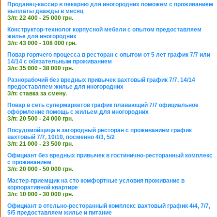
Продавец-кассир в пекарню для иногородних поможем с проживанием
выплаты дважды в месяц
З/п: 22 400 - 25 000 грн.
Конструктор-технолог корпусной мебели с опытом предоставляем
жилье для иногородних
З/п: 43 000 - 108 000 грн.
Повар горячего процесса в ресторан с опытом от 5 лет график 7/7 или
14/14 с обязательным проживанием
З/п: 35 000 - 38 000 грн.
Разнорабочий без вредных привычек вахтовый график 7/7, 14/14
предоставляем жилье для иногородних
З/п: ставка за смену.
Повар в сеть супермаркетов график плавающий 7/7 официальное
оформление помощь с жильем для иногородних
З/п: 20 500 - 24 000 грн.
Посудомойщица в загородный ресторан с проживанием график
вахтовый 7/7, 10/10, посменно 4/3, 5/2
З/п: 21 000 - 23 500 грн.
Официант без вредных привычек в гостинично-ресторанный комплекс
с проживанием
З/п: 20 000 - 50 000 грн.
Мастер-приемщик на сто комфортные условия проживание в
корпоративной квартире
З/п: 10 000 - 30 000 грн.
Официант в отельно-ресторанный комплекс вахтовый график 4/4, 7/7,
5/5 предоставляем жилье и питание