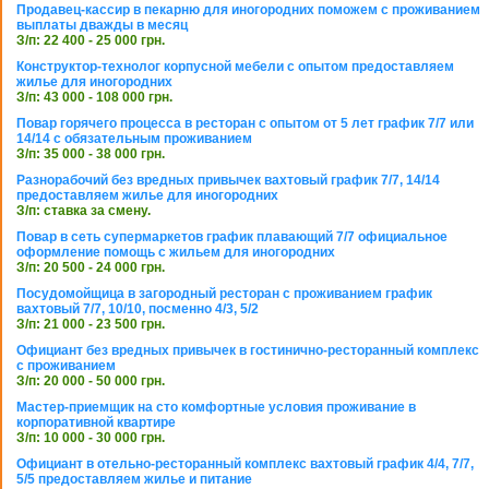
Продавец-кассир в пекарню для иногородних поможем с проживанием
выплаты дважды в месяц
З/п: 22 400 - 25 000 грн.
Конструктор-технолог корпусной мебели с опытом предоставляем
жилье для иногородних
З/п: 43 000 - 108 000 грн.
Повар горячего процесса в ресторан с опытом от 5 лет график 7/7 или
14/14 с обязательным проживанием
З/п: 35 000 - 38 000 грн.
Разнорабочий без вредных привычек вахтовый график 7/7, 14/14
предоставляем жилье для иногородних
З/п: ставка за смену.
Повар в сеть супермаркетов график плавающий 7/7 официальное
оформление помощь с жильем для иногородних
З/п: 20 500 - 24 000 грн.
Посудомойщица в загородный ресторан с проживанием график
вахтовый 7/7, 10/10, посменно 4/3, 5/2
З/п: 21 000 - 23 500 грн.
Официант без вредных привычек в гостинично-ресторанный комплекс
с проживанием
З/п: 20 000 - 50 000 грн.
Мастер-приемщик на сто комфортные условия проживание в
корпоративной квартире
З/п: 10 000 - 30 000 грн.
Официант в отельно-ресторанный комплекс вахтовый график 4/4, 7/7,
5/5 предоставляем жилье и питание