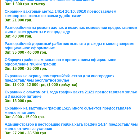
З/п: 1 300 грн. в смену.
Охранник вахтовый метод 14/14 20/10, 30/10 предоставляем
комфортное жилье со всеми удобствами
З/п: 21 000 грн.
Разнорабочий на ремонт жилых и нежилых помещений предоставляем
жилье, инструменты и спецодежду
З/п: 40 000 грн.
Разнорабочий-дорожный работник выплата дважды в месяц вовремя
официальное оформление
З/п: 35 000 - 40 000 грн.
Сборщик грибов шампиньонов с проживанием официальное
оформление гибкий график
З/п: 15 000 - 25 000 грн.
Охранник на охрану помещений/объектов для иногородних
предоставляем бесплатное жилье
З/п: 11 000 - 12 000 грн, (1 000 грн/сутки)
Охранник с опытом от 1 года график вахта 21/21 предоставляем жилье
и 3 разовое питание
З/п: 13 000 грн.
Охранник на вахтовый график 15/15 много объектов предоставляем
жилье и питание
З/п: 8 000 - 15 000 грн.
Администратор в ресторацию грибна хата график 14/14 предоставляем
жилье отличные условия
З/п: 27 200 - 28 500 грн.