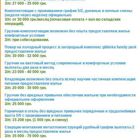
З/п: 27 000 - 35 000 грн.
Комплектовщик с проживанием график 5/2, дневные и ночные смены
(неделя через неделю) официально
З/п: от 30 000 грн./месяц (почасовая оплата + кол-во складских
операций).
Грузчик-комплектовщик возможно без опыта предоставляем жилье
комфортные условия
З/п: при собеседовании.
Повар на холодный процесс в загородный комплекс glibivka family park
предоставляем жилье
З/п: 30 000 - 32 000 грн.
Грузчик на вахтовый метод современные и комфортные условия
выплаты два раза в месяц
З/п: 23 000 - 40 000 грн
Кладовщик возможно без опыта всему научим частичная компенсация
питания предоставляем жилье
З/п: 20 000 - 30 000 грн.
Грузчик без вредных привычек обеспечим жильем при необходимости
официальное оформление
З/п: 25 000 грн.
Горничная в отель без вредных привычек порядочная и трудолюбивая
вахта 5/5 с проживанием и питанием
З/п: 15 208 грн. (1 000 грн. в смену)
Сварщик-монтажник металлоконструкций удобный график выплаты 2
раза в месяц предоставляем жилье
З/п: 35 000 - 70 000 грн.