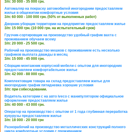
З/п: 30 000 - 35 000 грн.
Автомаляр на покраску автомобилей иногородним предоставляем
жилье в общежитии комфортные условия
З/п: 60 000 - 100 000 грн. (50% от выполненых работ)
Дворник-уборщик территории на предприятие предоставляем жилье
З/п: 15 000 грн. (10 000 грн. на испытательный срок)
Грузчик-сортировщик на производство удобный график вахта с
проживанием обучаем всему
З/п: 20 000 - 25 500 грн.
Рабочий на производство мешков с проживанием есть несколько
графиков выплата дважды в месяц
З/п: 15 000 - 45 000 грн.
Сборщик-монтажник корпусной мебели с опытом для иногородних
предоставляем комфортабельное жилье
З/п: 42 000 - 88 000 грн.
Комплектовщик товара на склад предоставляем жилье для
иногородних график пятидневка хорошие условия
З/п: при собеседовании.
Водитель категории с на авто iveco с манипулятором официальное
оформление предоставляем жилье
З/п: 40 000 - 43 000 грн.
Оператор на производство с опытом от 1 года глубинная переработка
кукурузы предоставляем жилье
З/п: 18 000 - 20 000 грн
Разнорабочий на производство металлических конструкций полного
цикла комфортные условия с проживанием