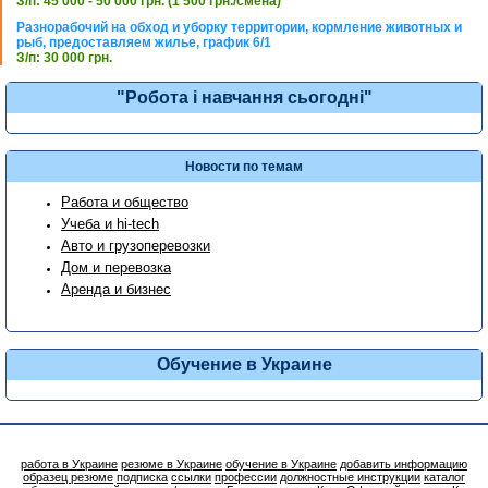
З/п: 45 000 - 50 000 грн. (1 500 грн./смена)
Разнорабочий на обход и уборку территории, кормление животных и
рыб, предоставляем жилье, график 6/1
З/п: 30 000 грн.
"Робота і навчання сьогодні"
Новости по темам
Работа и общество
Учеба и hi-tech
Авто и грузоперевозки
Дом и перевозка
Аренда и бизнес
Обучение в Украине
работа в Украине
резюме в Украине
обучение в Украине
добавить информацию
образец резюме
подписка
ссылки
профессии
должностные инструкции
каталог