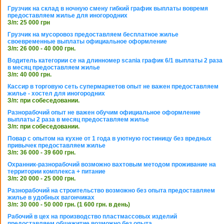
Грузчик на склад в ночную смену гибкий график выплаты вовремя
предоставляем жилье для иногородних
З/п: 25 000 грн
Грузчик на мусоровоз предоставляем бесплатное жилье
своевременные выплаты официальное оформление
З/п: 26 000 - 40 000 грн.
Водитель категории се на длинномер scania график 6/1 выплаты 2 раза
в месяц предоставляем жилье
З/п: 40 000 грн.
Кассир в торговую сеть супермаркетов опыт не важен предоставляем
жилье - хостел для иногородних
З/п: при собеседовании.
Разнорабочий опыт не важен обучим официальное оформление
выплаты 2 раза в месяц предоставляем жилье
З/п: при собеседовании.
Повар с опытом на кухне от 1 года в уютную гостиницу без вредных
привычек предоставляем жилье
З/п: 36 000 - 39 600 грн.
Охранник-разнорабочий возможно вахтовым методом проживание на
территории комплекса + питание
З/п: 20 000 - 25 000 грн.
Разнорабочий на строительство возможно без опыта предоставляем
жилье в удобных вагончиках
З/п: 30 000 - 50 000 грн. (1 600 грн. в день)
Рабочий в цех на производство пластмассовых изделий
предоставляем общежитие возможно без опыта