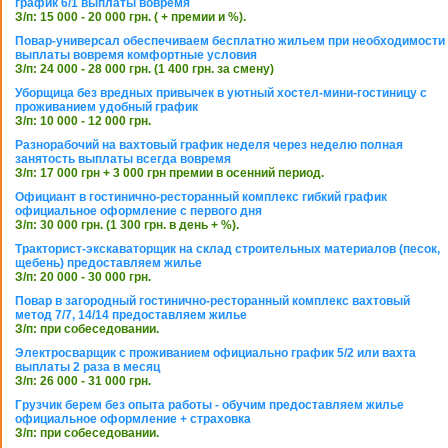
график 6/1 выплаты вовремя
З/п: 15 000 - 20 000 грн. ( + премии и %).
Повар-универсал обеспечиваем бесплатно жильем при необходимости
выплаты вовремя комфортные условия
З/п: 24 000 - 28 000 грн. (1 400 грн. за смену)
Уборщица без вредных привычек в уютный хостел-мини-гостиницу с
проживанием удобный график
З/п: 10 000 - 12 000 грн.
Разнорабочий на вахтовый график неделя через неделю полная
занятость выплаты всегда вовремя
З/п: 17 000 грн + 3 000 грн премии в осенний период.
Официант в гостинично-ресторанный комплекс гибкий график
официальное оформление с первого дня
З/п: 30 000 грн. (1 300 грн. в день + %).
Тракторист-экскаваторщик на склад строительных материалов (песок,
щебень) предоставляем жилье
З/п: 20 000 - 30 000 грн.
Повар в загородный гостинично-ресторанный комплекс вахтовый
метод 7/7, 14/14 предоставляем жилье
З/п: при собеседовании.
Электросварщик с проживанием официально график 5/2 или вахта
выплаты 2 раза в месяц
З/п: 26 000 - 31 000 грн.
Грузчик берем без опыта работы - обучим предоставляем жилье
официальное оформление + страховка
З/п: при собеседовании.