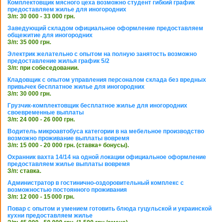
Комплектовщик мясного цеха возможно студент гибкий график
предоставляем жилье для иногородних
З/п: 30 000 - 33 000 грн.
Заведующий складом официальное оформление предоставляем
общежитие для иногородних
З/п: 35 000 грн.
Электрик желательно с опытом на полную занятость возможно
предоставление жилья график 5/2
З/п: при собеседовании.
Кладовщик с опытом управления персоналом склада без вредных
привычек бесплатное жилье для иногородних
З/п: 30 000 грн.
Грузчик-комплектовщик бесплатное жилье для иногородних
своевременные выплаты
З/п: 24 000 - 26 000 грн.
Водитель микроавтобуса категории в на мебельное производство
возможно проживание выплаты вовремя
З/п: 15 000 - 20 000 грн. (ставка+ бонусы).
Охранник вахта 14/14 на одной локации официальное оформление
предоставляем жилье выплаты вовремя
З/п: ставка.
Администратор в гостинично-оздоровительный комплекс с
возможностью постоянного проживания
З/п: 12 000 - 15 000 грн.
Повар с опытом и умением готовить блюда гуцульской и украинской
кухни предоставляем жилье