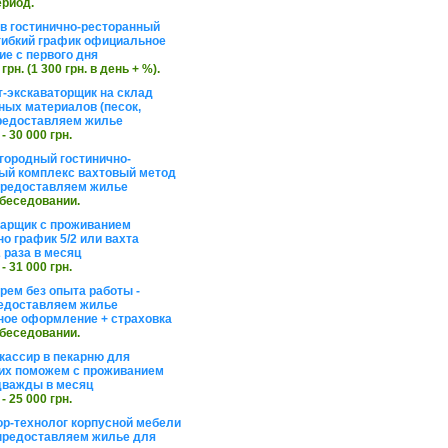
ериод.
в гостинично-ресторанный
гибкий график официальное
е с первого дня
 грн. (1 300 грн. в день + %).
т-экскаваторщик на склад
ных материалов (песок,
редоставляем жилье
 - 30 000 грн.
агородный гостинично-
ый комплекс вахтовый метод
 предоставляем жилье
обеседовании.
арщик с проживанием
о график 5/2 или вахта
 раза в месяц
 - 31 000 грн.
рем без опыта работы -
едоставляем жилье
ое оформление + страховка
обеседовании.
кассир в пекарню для
их поможем с проживанием
дважды в месяц
 - 25 000 грн.
ор-технолог корпусной мебели
предоставляем жилье для