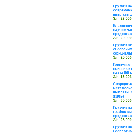
Грузчик н
современн
выплаты д
З/п: 23 000
Кладовщик
научим ча
предостав
З/п: 20 000
Грузчик б
обеспечим
официаль
З/п: 25 000
Горничная
привычек 
вахта 5/5
З/п: 15 208
Сварщик-
металлоко
выплаты 2
жилье
З/п: 35 000
Грузчик на
график вы
предостав
З/п: 25 000
Грузчик н
бесплатно