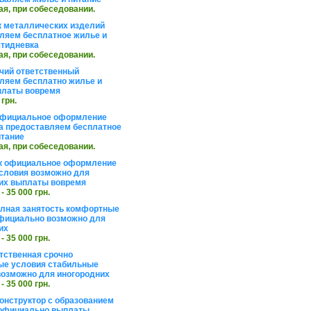
ая, при собеседовании.
 металлических изделий
ляем бесплатное жилье и
ятидневка
ая, при собеседовании.
чий ответственный
ляем бесплатно жилье и
платы вовремя
 грн.
официальное оформление
а предоставляем бесплатное
итание
ая, при собеседовании.
к официальное оформление
словия возможно для
их выплаты вовремя
 - 35 000 грн.
олная занятость комфортные
фициально возможно для
их
 - 35 000 грн.
тственная срочно
е условия стабильные
озможно для иногородних
 - 35 000 грн.
онструктор с образованием
официально выплаты