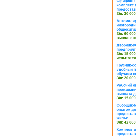
Официант 
комплекс в
предостав
З/п: 30 000
Автомаляр
иногородн
общежити
З/п: 60 000
выполнены
Дворник-у
предприят
З/п: 15 000
испытател
Грузчик-с
удобный г
обучаем в
З/п: 20 000
Рабочий н
проживани
выплата д
З/п: 15 000
Сборщик-м
опытом дл
предоста
жилье
З/п: 42 000
Комплекто
предостав