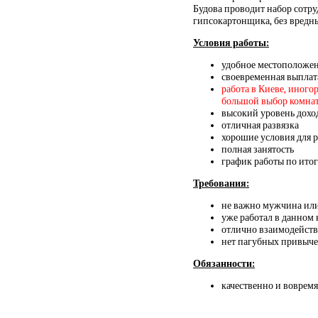
Будова проводит набор сотру
гипсокартонщика, без вредн
Условия работы:
удобное местоположе
своевременная выплат
работа в Киеве, иного
большой выбор комнат и
высокий уровень дохо
отличная развязка
хорошие условия для 
полная занятость
график работы по итог
Требования:
не важно мужчина ил
уже работал в данном
отлично взаимодейств
нет пагубных привыч
Обязанности:
качественно и вовремя