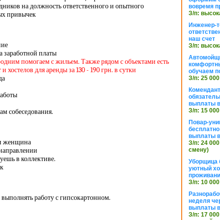
дников на должность ответственного и опытного
вовремя п
З/п: высок
ых привычек
Инженер-т
ответстве
наш счет
ние
З/п: высок
а заработной платы
Автомойщ
родним помогаем с жильем. Также рядом с объектами есть
комфортны
 хостелов для аренды за 130 - 190 грн. в сутки
обучаем п
да
З/п: 25 000
Комендант
работы
обязатель
выплаты 
З/п: 15 000
ам собеседования.
Повар-уни
бесплатно
выплаты 
и женщина
З/п: 24 000
 направлении
смену)
уешь в коллективе.
Уборщица 
ек
уютный хо
проживани
З/п: 10 000
Разнорабо
 выполнять работу с гипсокартонном.
неделя че
выплаты в
З/п: 17 000