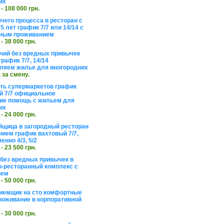
их
 - 108 000 грн.
чего процесса в ресторан с
5 лет график 7/7 или 14/14 с
ьным проживанием
 - 38 000 грн.
чий без вредных привычек
рафик 7/7, 14/14
ляем жилье для иногородних
а за смену.
еть супермаркетов график
 7/7 официальное
е помощь с жильем для
их
 - 24 000 грн.
щица в загородный ресторан
нием график вахтовый 7/7,
енно 4/3, 5/2
 - 23 500 грн.
без вредных привычек в
о-ресторанный комплекс с
ием
 - 50 000 грн.
иемщик на сто комфортные
роживание в корпоративной
 - 30 000 грн.