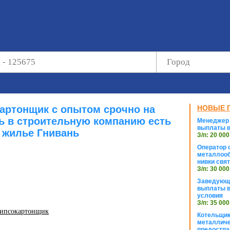
картонщик с опытом срочно на
НОВЫЕ 
ь в строительную компанию есть
Менеджер 
выплаты в
жилье Гнивань
З/п: 20 000
Оператор с
металлооб
нивки свя
З/п: 30 000
Заведующи
выплаты в
условия
З/п: 35 000
гипсокартонщик
Котельщик
металличе
предостпа