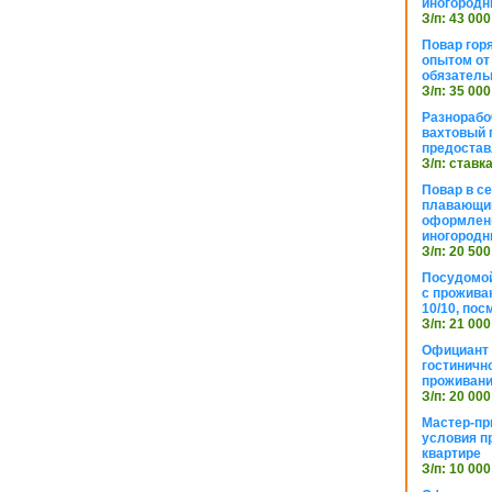
иногородн
З/п: 43 000
Повар горя
опытом от 
обязател
З/п: 35 000
Разнорабо
вахтовый г
предостав
З/п: ставк
Повар в с
плавающий
оформлени
иногородн
З/п: 20 500
Посудомой
с прожива
10/10, посм
З/п: 21 000
Официант 
гостиничн
проживан
З/п: 20 000
Мастер-пр
условия п
квартире
З/п: 10 000