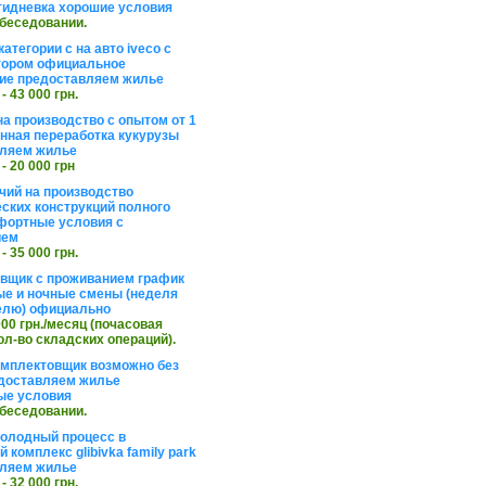
тидневка хорошие условия
обеседовании.
атегории с на авто iveco с
тором официальное
ие предоставляем жилье
 - 43 000 грн.
на производство с опытом от 1
инная переработка кукурузы
ляем жилье
 - 20 000 грн
чий на производство
ских конструкций полного
фортные условия с
ием
 - 35 000 грн.
вщик с проживанием график
ные и ночные смены (неделя
елю) официально
 000 грн./месяц (почасовая
ол-во складских операций).
омплектовщик возможно без
доставляем жилье
ые условия
обеседовании.
холодный процесс в
 комплекс glibivka family park
ляем жилье
 - 32 000 грн.