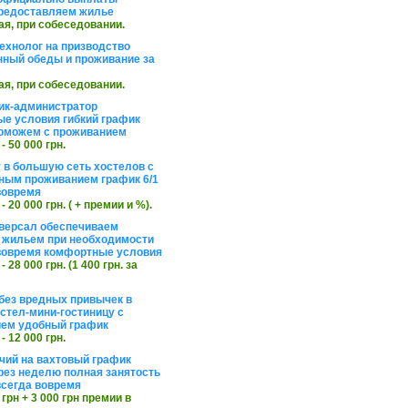
редоставляем жилье
ая, при собеседовании.
ехнолог на призводство
нный обеды и проживание за
ая, при собеседовании.
ик-администратор
е условия гибкий график
оможем с проживанием
 - 50 000 грн.
 в большую сеть хостелов с
ным проживанием график 6/1
вовремя
 - 20 000 грн. ( + премии и %).
версал обеспечиваем
 жильем при необходимости
вовремя комфортные условия
 - 28 000 грн. (1 400 грн. за
без вредных привычек в
стел-мини-гостиницу с
ем удобный график
 - 12 000 грн.
чий на вахтовый график
рез неделю полная занятость
сегда вовремя
 грн + 3 000 грн премии в