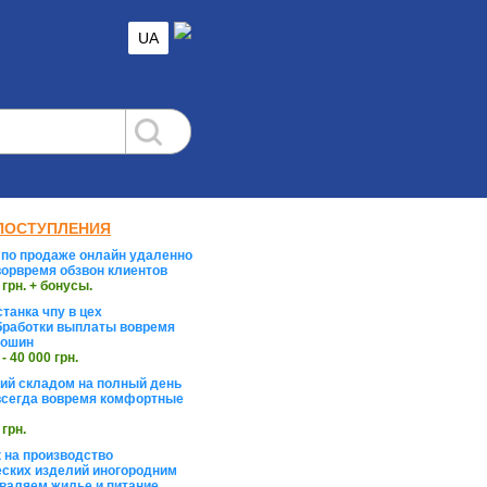
UA
ПОСТУПЛЕНИЯ
по продаже онлайн удаленно
орвремя обзвон клиентов
 грн. + бонусы.
танка чпу в цех
работки выплаты вовремя
тошин
 - 40 000 грн.
й складом на полный день
сегда вовремя комфортные
 грн.
 на производство
ских изделий иногородним
валяем жилье и питание