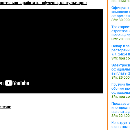
осенний п
нительно заработать - обучение, консультации:
Официант 
комплекс 
оформлени
З/п: 30 000
Тракторис
строитель
щебень) п
З/п: 20 000
Повар в з
ресторанн
7/7, 14/14
З/п: при с
Электросв
официальн
выплаты 2
З/п: 26 000
Грузчик бе
обучим пр
официальн
З/п: при с
Продавец-
ансии:
иногородн
выплаты 
З/п: 22 400
Конструкт
с опытом 