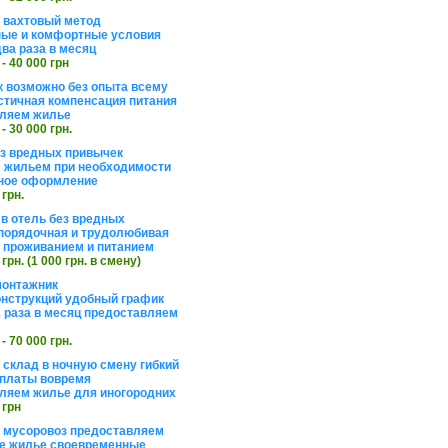
а вахтовый метод
ые и комфортные условия
ва раза в месяц
 - 40 000 грн
 возможно без опыта всему
стичная компенсация питания
ляем жилье
 - 30 000 грн.
ез вредных привычек
 жильем при необходимости
ное оформление
 грн.
 в отель без вредных
порядочная и трудолюбивая
 с проживанием и питанием
 грн. (1 000 грн. в смену)
монтажник
нструкций удобный график
 раза в месяц предоставляем
 - 70 000 грн.
 склад в ночную смену гибкий
платы вовремя
ляем жилье для иногородних
 грн
а мусоровоз предоставляем
е жилье своевременные