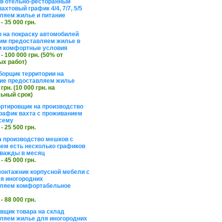
в отельно-ресторанный
ахтовый график 4/4, 7/7, 5/5
ляем жилье и питание
 - 35 000 грн.
 на покраску автомобилей
им предоставляем жилье в
и комфортные условия
 - 100 000 грн. (50% от
х работ)
борщик территории на
ие предоставляем жилье
 грн. (10 000 грн. на
ьный срок)
ортировщик на производство
рафик вахта с проживанием
сему
 - 25 500 грн.
а производство мешков с
ем есть несколько графиков
важды в месяц
 - 45 000 грн.
онтажник корпусной мебели с
я иногородних
вляем комфортабельное
 - 88 000 грн.
вщик товара на склад
ляем жилье для иногородних