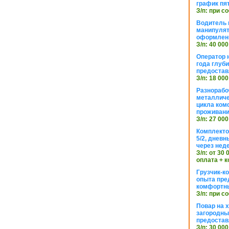
график пя
З/п: при с
Водитель к
манипуля
оформлен
З/п: 40 000
Оператор 
года глуб
предостав
З/п: 18 000
Разнорабо
металличе
цикла ком
проживан
З/п: 27 000
Комплекто
5/2, днев
через нед
З/п: от 30
оплата + к
Грузчик-к
опыта пре
комфортн
З/п: при с
Повар на 
загородный
предостав
З/п: 30 000