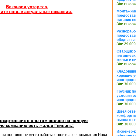
З/п: высок
Вакансия устарела.
Монтажник
ите новые актуальные вакансии:
предостав
питание п
З/п: высок
Разнорабо
предостав
обеды вы
З/п: 29 000
Сварщик 
пятидневк
жилье и п
З/п: высок
Кладовщи
хорошие у
иногородн
З/п: 30 000
Грузчик п
условия о
иногородн
З/п: 30 000
Швея отве
комфортны
выплаты в
сокартонщик с опытом срочно на полную
З/п: 30 000
ую компанию есть жилье Гнивань:
Инженер-к
, на постоянное место работы, строительная компания Нова
оформим 