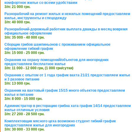
комфортное жилье со всеми удобствами
З/п: 21 000 грн.
Разнорабочий на ремонт жилых и нежилых помещений предоставляем
жилье, инструменты и спецодежду
З/п: 40 000 грн.
Разнорабочий-дорожный работник выплата дважды в месяц вовремя
официальное оформление
З/п: 35 000 - 40 000 грн.
Сборщик грибов шампиньонов с проживанием официальное
оформление гибкий график
З/п: 15 000 - 25 000 грн.
Охранник на охрану помещений/объектов для иногородних
предоставляем бесплатное жилье
З/п: 11 000 - 12 000 грн, (1 000 грн/сутки)
Охранник с опытом от 1 года график вахта 21/21 предоставляем жилье
и 3 разовое питание
З/п: 13 000 грн.
Охранник на вахтовый график 15/15 много объектов предоставляем
жилье и питание
З/п: 8 000 - 15 000 грн.
Администратор в ресторацию грибна хата график 14/14 предоставляем
жилье отличные условия
З/п: 27 200 - 28 500 грн.
Комплектовщик мясного цеха возможно студент гибкий график
предоставляем жилье для иногородних
З/п: 30 000 - 33 000 грн.