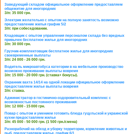
Заведующий складом официальное оформление предоставляем
общежитие для иногородних
З/п: 35 000 грн.
Электрик желательно с опытом на полную занятость возможно
предоставление жилья график 5/2
З/п: при собеседовании.
Кладовщик с опытом управления персоналом склада без вредных
привычек бесплатное жилье для иногородних
З/п: 30 000 грн.
Грузчик-комплектовщик бесплатное жилье для иногородних
своевременные выплаты
З/п: 24 000 - 26 000 грн.
Водитель микроавтобуса категории в на мебельное производство
возможно проживание выплаты вовремя
З/п: 15 000 - 20 000 грн. (ставка+ бонусы).
Охранник вахта 14/14 на одной локации официальное оформление
предоставляем жилье выплаты вовремя
З/п: ставка.
Администратор в гостинично-оздоровительный комплекс с
возможностью постоянного проживания
З/п: 12 000 - 15 000 грн.
Повар с опытом и умением готовить блюда гуцульской и украинской
кухни предоставляем жилье
З/п: 45 000 - 50 000 грн. (1 500 грн./смена)
Разнорабочий на обход и уборку территории, кормление животных и
рыб, предоставляем жилье, график 6/1