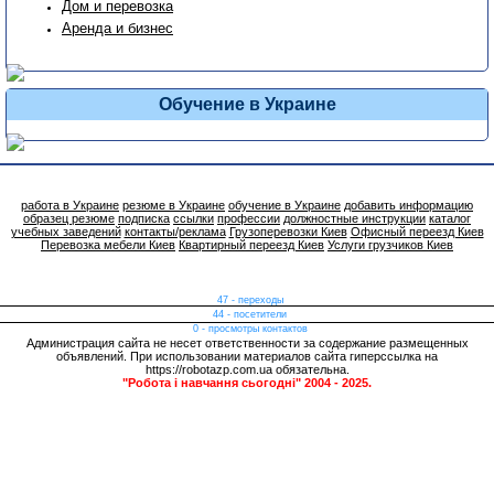
Дом и перевозка
Аренда и бизнес
Обучение в Украине
работа в Украине
резюме в Украине
обучение в Украине
добавить информацию
образец резюме
подписка
ссылки
профессии
должностные инструкции
каталог
учебных заведений
контакты/реклама
Грузоперевозки Киев
Офисный переезд Киев
Перевозка мебели Киев
Квартирный переезд Киев
Услуги грузчиков Киев
47 - переходы
44 - посетители
0 - просмотры контактов
Администрация сайта не несет ответственности за содержание размещенных
объявлений. При использовании материалов сайта гиперссылка на
https://robotazp.com.ua обязательна.
"Робота і навчання сьогодні" 2004 - 2025.