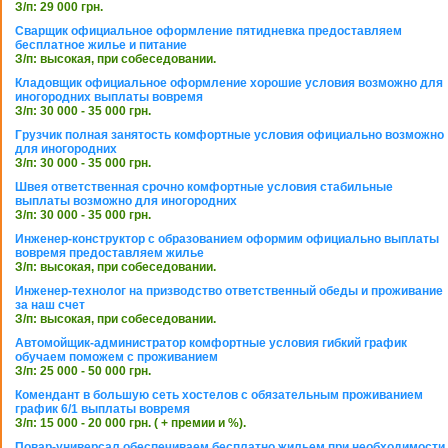
З/п: 29 000 грн.
Сварщик официальное оформление пятидневка предоставляем
бесплатное жилье и питание
З/п: высокая, при собеседовании.
Кладовщик официальное оформление хорошие условия возможно для
иногородних выплаты вовремя
З/п: 30 000 - 35 000 грн.
Грузчик полная занятость комфортные условия официально возможно
для иногородних
З/п: 30 000 - 35 000 грн.
Швея ответственная срочно комфортные условия стабильные
выплаты возможно для иногородних
З/п: 30 000 - 35 000 грн.
Инженер-конструктор с образованием оформим официально выплаты
вовремя предоставляем жилье
З/п: высокая, при собеседовании.
Инженер-технолог на призводство ответственный обеды и проживание
за наш счет
З/п: высокая, при собеседовании.
Автомойщик-администратор комфортные условия гибкий график
обучаем поможем с проживанием
З/п: 25 000 - 50 000 грн.
Комендант в большую сеть хостелов с обязательным проживанием
график 6/1 выплаты вовремя
З/п: 15 000 - 20 000 грн. ( + премии и %).
Повар-универсал обеспечиваем бесплатно жильем при необходимости