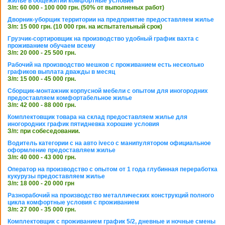
жилье в общежитии комфортные условия
З/п: 60 000 - 100 000 грн. (50% от выполненых работ)
Дворник-уборщик территории на предприятие предоставляем жилье
З/п: 15 000 грн. (10 000 грн. на испытательный срок)
Грузчик-сортировщик на производство удобный график вахта с
проживанием обучаем всему
З/п: 20 000 - 25 500 грн.
Рабочий на производство мешков с проживанием есть несколько
графиков выплата дважды в месяц
З/п: 15 000 - 45 000 грн.
Сборщик-монтажник корпусной мебели с опытом для иногородних
предоставляем комфортабельное жилье
З/п: 42 000 - 88 000 грн.
Комплектовщик товара на склад предоставляем жилье для
иногородних график пятидневка хорошие условия
З/п: при собеседовании.
Водитель категории с на авто iveco с манипулятором официальное
оформление предоставляем жилье
З/п: 40 000 - 43 000 грн.
Оператор на производство с опытом от 1 года глубинная переработка
кукурузы предоставляем жилье
З/п: 18 000 - 20 000 грн
Разнорабочий на производство металлических конструкций полного
цикла комфортные условия с проживанием
З/п: 27 000 - 35 000 грн.
Комплектовщик с проживанием график 5/2, дневные и ночные смены