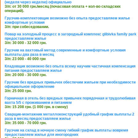
(неделя через неделю) официально
З/п: от 30 000 грн./месяц (почасовая оплата + кол-во складских
операций).
Грузчик-комплектовщик возможно без опыта предоставляем жилье
комфортные условия
З/п: при собеседовании.
Повар на холодный процесс в загородный комплекс glibivka family park
предоставляем жилье
З/п: 30 000 - 32 000 грн.
Грузчик на вахтовый метод современные и комфортные условия
выплаты два раза в месяц
З/п: 23 000 - 40 000 грн
Кладовщик возможно без опыта всему научим частичная компенсация
питания предоставляем жилье
З/п: 20 000 - 30 000 грн.
Грузчик без вредных привычек обеспечим жильем при необходимости
официальное оформление
З/п: 25 000 грн.
Горничная в отель без вредных привычек порядочная и трудолюбивая
вахта 5/5 с проживанием и питанием
З/п: 15 208 грн. (1 000 грн. в смену)
Сварщик-монтажник металлоконструкций удобный график выплаты 2
раза в месяц предоставляем жилье
З/п: 35 000 - 70 000 грн.
Грузчик на склад в ночную смену гибкий график выплаты вовремя
предоставляем жилье для иногородних