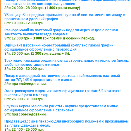
выплаты вовремя комфортные условия
З/п: 24 000 - 28 000 грн. (1 400 грн. за смену)
Уборщица без вредных привычек в уютный хостел-мини-гостиницу с
проживанием удобный график
З/п: 10 000 - 12 000 грн.
Разнорабочий на вахтовый график неделя через неделю полная
занятость выплаты всегда вовремя
З/п: 17 000 грн + 3 000 грн премии в осенний период.
Официант в гостинично-ресторанный комплекс гибкий график
официальное оформление с первого дня
З/п: 30 000 грн. (1 300 грн. в день + %).
Тракторист-экскаваторщик на склад строительных материалов (песок,
щебень) предоставляем жилье
З/п: 20 000 - 30 000 грн.
Повар в загородный гостинично-ресторанный комплекс вахтовый
метод 7/7, 14/14 предоставляем жилье
З/п: при собеседовании.
Электросварщик с проживанием официально график 5/2 или вахта
выплаты 2 раза в месяц
З/п: 26 000 - 31 000 грн.
Грузчик берем без опыта работы - обучим предоставляем жилье
официальное оформление + страховка
З/п: при собеседовании.
Продавец-кассир в пекарню для иногородних поможем с проживанием
выплаты дважды в месяц
З/п: 22 400 - 25 000 грн.