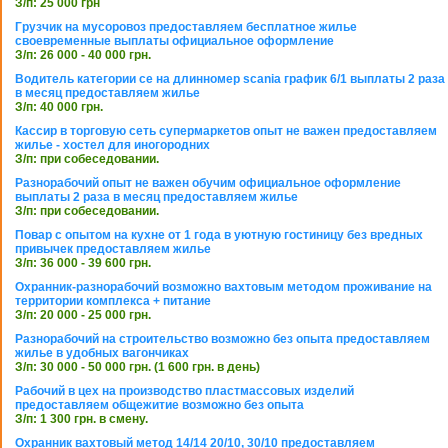
З/п: 25 000 грн
Грузчик на мусоровоз предоставляем бесплатное жилье
своевременные выплаты официальное оформление
З/п: 26 000 - 40 000 грн.
Водитель категории се на длинномер scania график 6/1 выплаты 2 раза
в месяц предоставляем жилье
З/п: 40 000 грн.
Кассир в торговую сеть супермаркетов опыт не важен предоставляем
жилье - хостел для иногородних
З/п: при собеседовании.
Разнорабочий опыт не важен обучим официальное оформление
выплаты 2 раза в месяц предоставляем жилье
З/п: при собеседовании.
Повар с опытом на кухне от 1 года в уютную гостиницу без вредных
привычек предоставляем жилье
З/п: 36 000 - 39 600 грн.
Охранник-разнорабочий возможно вахтовым методом проживание на
территории комплекса + питание
З/п: 20 000 - 25 000 грн.
Разнорабочий на строительство возможно без опыта предоставляем
жилье в удобных вагончиках
З/п: 30 000 - 50 000 грн. (1 600 грн. в день)
Рабочий в цех на производство пластмассовых изделий
предоставляем общежитие возможно без опыта
З/п: 1 300 грн. в смену.
Охранник вахтовый метод 14/14 20/10, 30/10 предоставляем