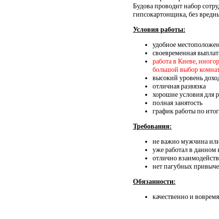
Будова проводит набор сотру
гипсокартонщика, без вредн
Условия работы:
удобное местоположе
своевременная выплат
работа в Киеве, иного
большой выбор комнат и
высокий уровень дохо
отличная развязка
хорошие условия для 
полная занятость
график работы по итог
Требования:
не важно мужчина ил
уже работал в данном
отлично взаимодейств
нет пагубных привыч
Обязанности:
качественно и вовремя