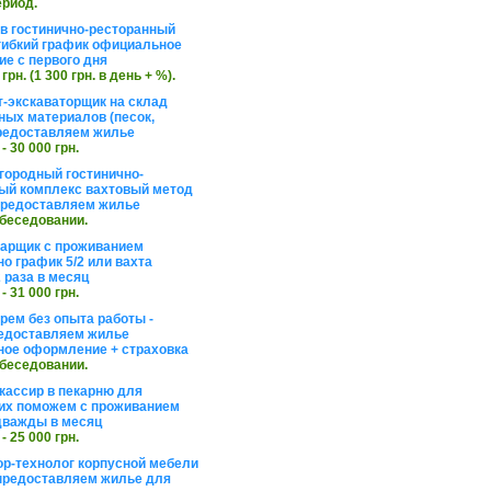
ериод.
в гостинично-ресторанный
гибкий график официальное
е с первого дня
 грн. (1 300 грн. в день + %).
т-экскаваторщик на склад
ных материалов (песок,
редоставляем жилье
 - 30 000 грн.
агородный гостинично-
ый комплекс вахтовый метод
 предоставляем жилье
обеседовании.
арщик с проживанием
о график 5/2 или вахта
 раза в месяц
 - 31 000 грн.
рем без опыта работы -
едоставляем жилье
ое оформление + страховка
обеседовании.
кассир в пекарню для
их поможем с проживанием
дважды в месяц
 - 25 000 грн.
ор-технолог корпусной мебели
предоставляем жилье для