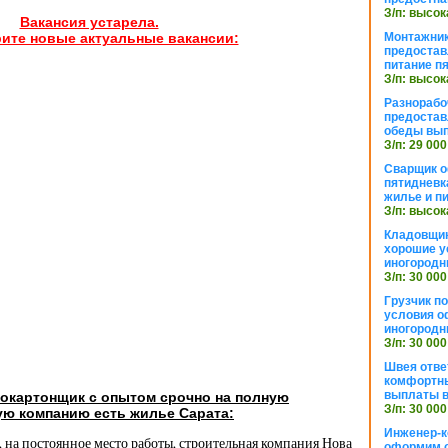
З/п: высок
Вакансия устарела.
Монтажник
ите новые актуальные вакансии:
предостав
питание п
З/п: высок
Разнорабо
предостав
обеды вы
З/п: 29 000
Сварщик 
пятидневк
жилье и п
З/п: высок
Кладовщи
хорошие у
иногородн
З/п: 30 000
Грузчик п
условия о
иногородн
З/п: 30 000
Швея отве
комфортны
выплаты в
сокартонщик с опытом срочно на полную
З/п: 30 000
ую компанию есть жилье Сарата:
Инженер-к
, на постоянное место работы, строительная компания Нова
оформим 