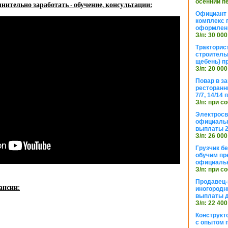
осенний п
нительно заработать - обучение, консультации:
Официант 
комплекс 
оформлени
З/п: 30 000
Тракторис
строитель
щебень) п
З/п: 20 000
Повар в з
ресторанн
7/7, 14/14
З/п: при с
Электросв
официальн
выплаты 2
З/п: 26 000
Грузчик бе
обучим пр
официальн
З/п: при с
Продавец-
ансии:
иногородн
выплаты 
З/п: 22 400
Конструкт
с опытом 