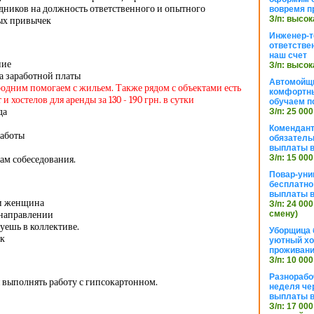
дников на должность ответственного и опытного
вовремя п
З/п: высок
ых привычек
Инженер-т
ответстве
наш счет
ние
З/п: высок
а заработной платы
Автомойщ
родним помогаем с жильем. Также рядом с объектами есть
комфортны
 хостелов для аренды за 130 - 190 грн. в сутки
обучаем п
да
З/п: 25 000
Комендант
работы
обязатель
выплаты 
З/п: 15 000
ам собеседования.
Повар-уни
бесплатно
выплаты 
и женщина
З/п: 24 000
 направлении
смену)
уешь в коллективе.
Уборщица 
ек
уютный хо
проживани
З/п: 10 000
Разнорабо
 выполнять работу с гипсокартонном.
неделя че
выплаты в
З/п: 17 000