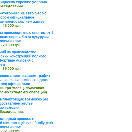
тидневка хорошие условия
обеседовании.
атегории с на авто iveco с
тором официальное
ие предоставляем жилье
 - 43 000 грн.
на производство с опытом от 1
инная переработка кукурузы
ляем жилье
 - 20 000 грн
чий на производство
ских конструкций полного
фортные условия с
ием
 - 35 000 грн.
вщик с проживанием график
ные и ночные смены (неделя
елю) официально
 000 грн./месяц (почасовая
ол-во складских операций).
омплектовщик возможно без
доставляем жилье
ые условия
обеседовании.
холодный процесс в
 комплекс glibivka family park
ляем жилье
 - 32 000 грн.