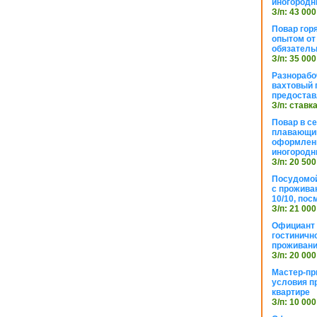
иногородн
З/п: 43 000
Повар горя
опытом от 
обязател
З/п: 35 000
Разнорабо
вахтовый г
предостав
З/п: ставк
Повар в с
плавающий
оформлени
иногородн
З/п: 20 500
Посудомой
с прожива
10/10, посм
З/п: 21 000
Официант 
гостиничн
проживан
З/п: 20 000
Мастер-пр
условия п
квартире
З/п: 10 000