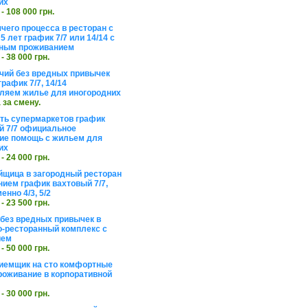
их
 - 108 000 грн.
чего процесса в ресторан с
5 лет график 7/7 или 14/14 с
ьным проживанием
 - 38 000 грн.
чий без вредных привычек
рафик 7/7, 14/14
ляем жилье для иногородних
а за смену.
еть супермаркетов график
 7/7 официальное
е помощь с жильем для
их
 - 24 000 грн.
щица в загородный ресторан
нием график вахтовый 7/7,
енно 4/3, 5/2
 - 23 500 грн.
без вредных привычек в
о-ресторанный комплекс с
ием
 - 50 000 грн.
иемщик на сто комфортные
роживание в корпоративной
 - 30 000 грн.