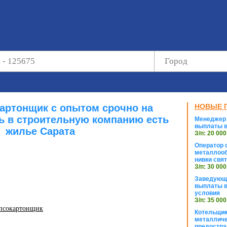
картонщик с опытом срочно на
НОВЫЕ 
ь в строительную компанию есть
Менеджер 
выплаты в
жилье Сарата
З/п: 20 000
Оператор с
металлооб
нивки свя
З/п: 30 000
Заведующи
выплаты в
условия
З/п: 35 000
ипсокартонщик
Котельщик
металличе
предостпа