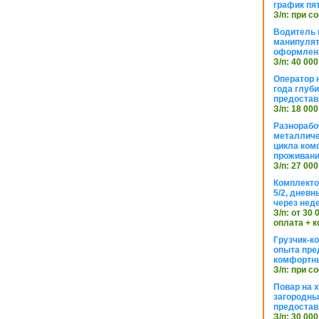
график пя
З/п: при с
Водитель к
манипуля
оформлен
З/п: 40 000
Оператор 
года глуб
предостав
З/п: 18 000
Разнорабо
металличе
цикла ком
проживан
З/п: 27 000
Комплекто
5/2, днев
через нед
З/п: от 30
оплата + к
Грузчик-к
опыта пре
комфортн
З/п: при с
Повар на 
загородный
предостав
З/п: 30 000