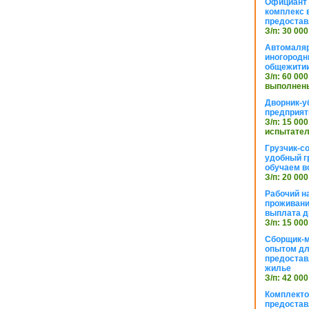
Официант 
комплекс в
предостав
З/п: 30 000
Автомаляр
иногородн
общежити
З/п: 60 000
выполнены
Дворник-у
предприят
З/п: 15 000
испытател
Грузчик-с
удобный г
обучаем в
З/п: 20 000
Рабочий н
проживани
выплата д
З/п: 15 000
Сборщик-м
опытом дл
предоста
жилье
З/п: 42 000
Комплекто
предостав