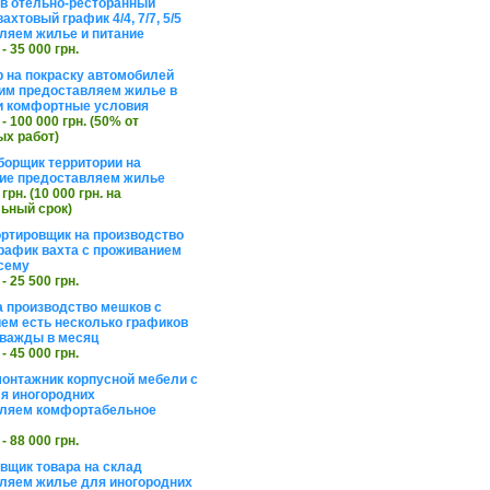
в отельно-ресторанный
ахтовый график 4/4, 7/7, 5/5
ляем жилье и питание
 - 35 000 грн.
 на покраску автомобилей
им предоставляем жилье в
и комфортные условия
 - 100 000 грн. (50% от
х работ)
борщик территории на
ие предоставляем жилье
 грн. (10 000 грн. на
ьный срок)
ортировщик на производство
рафик вахта с проживанием
сему
 - 25 500 грн.
а производство мешков с
ем есть несколько графиков
важды в месяц
 - 45 000 грн.
онтажник корпусной мебели с
я иногородних
вляем комфортабельное
 - 88 000 грн.
вщик товара на склад
ляем жилье для иногородних