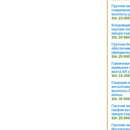
Грузчик н
современн
выплаты д
З/п: 23 000
Кладовщик
научим ча
предостав
З/п: 20 000
Грузчик б
обеспечим
официаль
З/п: 25 000
Горничная
привычек 
вахта 5/5
З/п: 15 208
Сварщик-
металлоко
выплаты 2
жилье
З/п: 35 000
Грузчик на
график вы
предостав
З/п: 25 000
Грузчик н
бесплатно