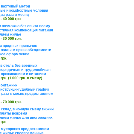
а вахтовый метод
ые и комфортные условия
ва раза в месяц
 - 40 000 грн
 возможно без опыта всему
стичная компенсация питания
ляем жилье
 - 30 000 грн.
ез вредных привычек
 жильем при необходимости
ное оформление
 грн.
 в отель без вредных
порядочная и трудолюбивая
 с проживанием и питанием
 грн. (1 000 грн. в смену)
монтажник
нструкций удобный график
 раза в месяц предоставляем
 - 70 000 грн.
 склад в ночную смену гибкий
платы вовремя
ляем жилье для иногородних
 грн
а мусоровоз предоставляем
е жилье своевременные