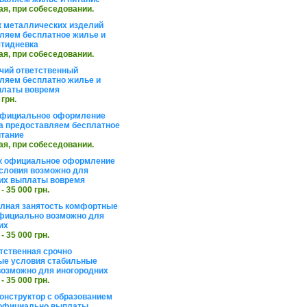
ая, при собеседовании.
 металлических изделий
ляем бесплатное жилье и
ятидневка
ая, при собеседовании.
чий ответственный
ляем бесплатно жилье и
платы вовремя
 грн.
официальное оформление
а предоставляем бесплатное
итание
ая, при собеседовании.
к официальное оформление
словия возможно для
их выплаты вовремя
 - 35 000 грн.
олная занятость комфортные
фициально возможно для
их
 - 35 000 грн.
тственная срочно
е условия стабильные
озможно для иногородних
 - 35 000 грн.
онструктор с образованием
официально выплаты