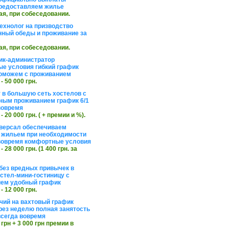
редоставляем жилье
ая, при собеседовании.
ехнолог на призводство
нный обеды и проживание за
ая, при собеседовании.
ик-администратор
е условия гибкий график
оможем с проживанием
 - 50 000 грн.
 в большую сеть хостелов с
ным проживанием график 6/1
вовремя
 - 20 000 грн. ( + премии и %).
версал обеспечиваем
 жильем при необходимости
вовремя комфортные условия
 - 28 000 грн. (1 400 грн. за
без вредных привычек в
стел-мини-гостиницу с
ем удобный график
 - 12 000 грн.
чий на вахтовый график
рез неделю полная занятость
сегда вовремя
 грн + 3 000 грн премии в