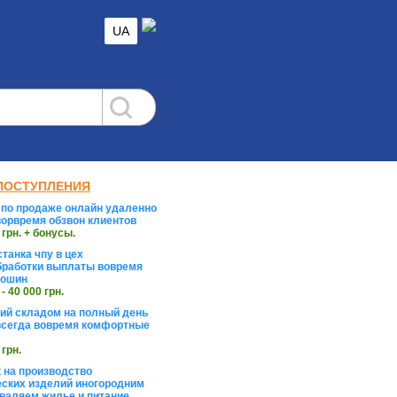
UA
ПОСТУПЛЕНИЯ
по продаже онлайн удаленно
орвремя обзвон клиентов
 грн. + бонусы.
танка чпу в цех
работки выплаты вовремя
тошин
 - 40 000 грн.
й складом на полный день
сегда вовремя комфортные
 грн.
 на производство
ских изделий иногородним
валяем жилье и питание