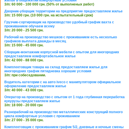
жилье в общежитии комфортные условия
З/п: 60 000 - 100 000 грн. (50% от выполненых работ)
Дворник-уборщик территории на предприятие предоставляем жилье
З/п: 15 000 грн. (10 000 грн. на испытательный срок)
Грузчик-сортировщик на производство удобный график вахта с
проживанием обучаем всему
З/п: 20 000 - 25 500 грн.
Рабочий на производство мешков с проживанием есть несколько
графиков выплата дважды в месяц
З/п: 15 000 - 45 000 грн.
Сборщик-монтажник корпусной мебели с опытом для иногородних
предоставляем комфортабельное жилье
З/п: 42 000 - 88 000 грн.
Комплектовщик товара на склад предоставляем жилье для
иногородних график пятидневка хорошие условия
З/п: при собеседовании.
Водитель категории с на авто iveco с манипулятором официальное
оформление предоставляем жилье
З/п: 40 000 - 43 000 грн.
Оператор на производство с опытом от 1 года глубинная переработка
кукурузы предоставляем жилье
З/п: 18 000 - 20 000 грн
Разнорабочий на производство металлических конструкций полного
цикла комфортные условия с проживанием
З/п: 27 000 - 35 000 грн.
Комплектовщик с проживанием график 5/2, дневные и ночные смены