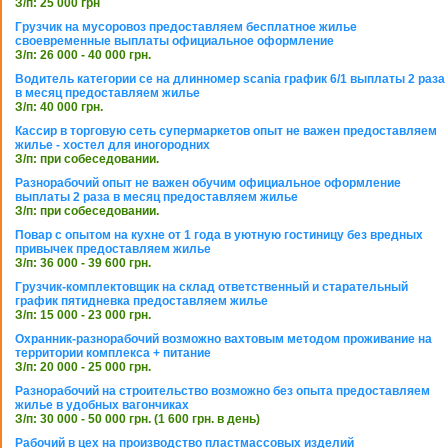
З/п: 25 000 грн
Грузчик на мусоровоз предоставляем бесплатное жилье
своевременные выплаты официальное оформление
З/п: 26 000 - 40 000 грн.
Водитель категории се на длинномер scania график 6/1 выплаты 2 раза
в месяц предоставляем жилье
З/п: 40 000 грн.
Кассир в торговую сеть супермаркетов опыт не важен предоставляем
жилье - хостел для иногородних
З/п: при собеседовании.
Разнорабочий опыт не важен обучим официальное оформление
выплаты 2 раза в месяц предоставляем жилье
З/п: при собеседовании.
Повар с опытом на кухне от 1 года в уютную гостиницу без вредных
привычек предоставляем жилье
З/п: 36 000 - 39 600 грн.
Грузчик-комплектовщик на склад ответственный и старательный
график пятидневка предоставляем жилье
З/п: 15 000 - 23 000 грн.
Охранник-разнорабочий возможно вахтовым методом проживание на
территории комплекса + питание
З/п: 20 000 - 25 000 грн.
Разнорабочий на строительство возможно без опыта предоставляем
жилье в удобных вагончиках
З/п: 30 000 - 50 000 грн. (1 600 грн. в день)
Рабочий в цех на производство пластмассовых изделий