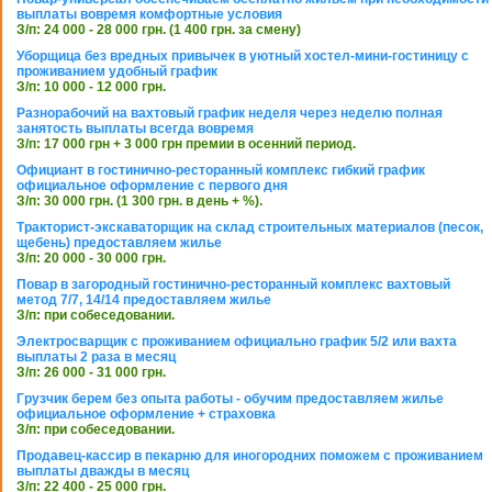
выплаты вовремя комфортные условия
З/п: 24 000 - 28 000 грн. (1 400 грн. за смену)
Уборщица без вредных привычек в уютный хостел-мини-гостиницу с
проживанием удобный график
З/п: 10 000 - 12 000 грн.
Разнорабочий на вахтовый график неделя через неделю полная
занятость выплаты всегда вовремя
З/п: 17 000 грн + 3 000 грн премии в осенний период.
Официант в гостинично-ресторанный комплекс гибкий график
официальное оформление с первого дня
З/п: 30 000 грн. (1 300 грн. в день + %).
Тракторист-экскаваторщик на склад строительных материалов (песок,
щебень) предоставляем жилье
З/п: 20 000 - 30 000 грн.
Повар в загородный гостинично-ресторанный комплекс вахтовый
метод 7/7, 14/14 предоставляем жилье
З/п: при собеседовании.
Электросварщик с проживанием официально график 5/2 или вахта
выплаты 2 раза в месяц
З/п: 26 000 - 31 000 грн.
Грузчик берем без опыта работы - обучим предоставляем жилье
официальное оформление + страховка
З/п: при собеседовании.
Продавец-кассир в пекарню для иногородних поможем с проживанием
выплаты дважды в месяц
З/п: 22 400 - 25 000 грн.