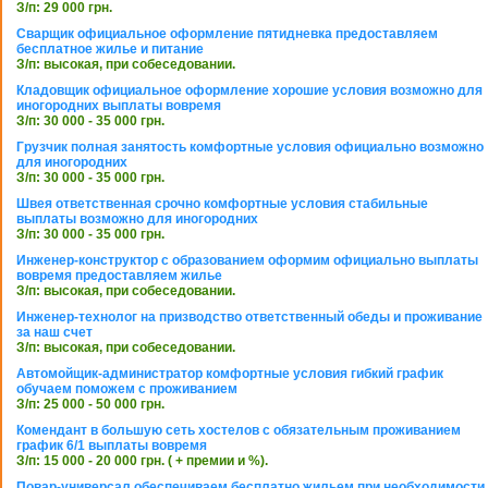
З/п: 29 000 грн.
Сварщик официальное оформление пятидневка предоставляем
бесплатное жилье и питание
З/п: высокая, при собеседовании.
Кладовщик официальное оформление хорошие условия возможно для
иногородних выплаты вовремя
З/п: 30 000 - 35 000 грн.
Грузчик полная занятость комфортные условия официально возможно
для иногородних
З/п: 30 000 - 35 000 грн.
Швея ответственная срочно комфортные условия стабильные
выплаты возможно для иногородних
З/п: 30 000 - 35 000 грн.
Инженер-конструктор с образованием оформим официально выплаты
вовремя предоставляем жилье
З/п: высокая, при собеседовании.
Инженер-технолог на призводство ответственный обеды и проживание
за наш счет
З/п: высокая, при собеседовании.
Автомойщик-администратор комфортные условия гибкий график
обучаем поможем с проживанием
З/п: 25 000 - 50 000 грн.
Комендант в большую сеть хостелов с обязательным проживанием
график 6/1 выплаты вовремя
З/п: 15 000 - 20 000 грн. ( + премии и %).
Повар-универсал обеспечиваем бесплатно жильем при необходимости