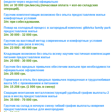
(неделя через неделю) официально
З/п: от 30 000 грн./месяц (почасовая оплата + кол-во складских
операций).
Грузчик-комплектовщик возможно без опыта предоставляем жилье
комфортные условия
З/п: при собеседовании.
Повар на холодный процесс в загородный комплекс glibivka family park
предоставляем жилье
З/п: 30 000 - 32 000 грн.
Грузчик на вахтовый метод современные и комфортные условия
выплаты два раза в месяц
З/п: 23 000 - 40 000 грн
Кладовщик возможно без опыта всему научим частичная компенсация
питания предоставляем жилье
З/п: 20 000 - 30 000 грн.
Грузчик без вредных привычек обеспечим жильем при необходимости
официальное оформление
З/п: 25 000 грн.
Горничная в отель без вредных привычек порядочная и трудолюбивая
вахта 5/5 с проживанием и питанием
З/п: 15 208 грн. (1 000 грн. в смену)
Сварщик-монтажник металлоконструкций удобный график выплаты 2
раза в месяц предоставляем жилье
З/п: 35 000 - 70 000 грн.
Грузчик на склад в ночную смену гибкий график выплаты вовремя
предоставляем жилье для иногородних