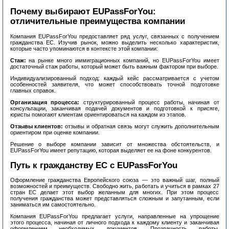
Почему выбирают EUPassForYou:
отличительные преимущества компании
Компания EUPassForYou предоставляет ряд услуг, связанных с получением
гражданства ЕС. Изучив рынок, можно выделить несколько характеристик,
которые часто упоминаются в контексте этой компании:
Стаж:
на рынке много иммиграционных компаний, но EUPassForYou имеет
достаточный стаж работы, который может быть важным фактором при выборе.
Индивидуализированный подход: каждый кейс рассматривается с учетом
особенностей заявителя, что может способствовать точной подготовке
главных справок.
Организация процесса:
структурированный процесс работы, начиная от
консультации, заканчивая подачей документов и подготовкой к присяге,
юристы помогают клиентам ориентироваться на каждом из этапов.
Отзывы клиентов:
отзывы и обратная связь могут служить дополнительным
ориентиром при оценке компании.
Решение о выборе компании зависит от множества обстоятельств, и
EUPassForYou имеет репутацию, которая выделяет ее на фоне конкурентов.
Путь к гражданству ЕС с EUPassForYou
Оформление гражданства Европейского союза — это важный шаг, полный
возможностей и преимуществ. Свободно жить, работать и учиться в рамках 27
стран ЕС делает этот выбор желанным для многих. При этом процесс
получения гражданства может представляться сложным и запутанным, если
заниматься им самостоятельно.
Компания EUPassForYou предлагает услуги, направленные на упрощение
этого процесса, начиная от личного подхода к каждому клиенту и заканчивая
оформлением необходимых документов. Прозрачность работы,