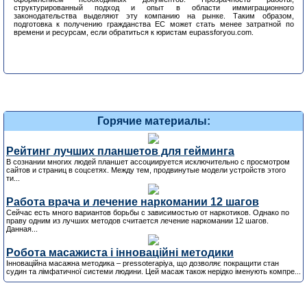
структурированный подход и опыт в области иммиграционного
законодательства выделяют эту компанию на рынке. Таким образом,
подготовка к получению гражданства ЕС может стать менее затратной по
времени и ресурсам, если обратиться к юристам eupassforyou.com.
Горячие материалы:
Рейтинг лучших планшетов для гейминга
В сознании многих людей планшет ассоциируется исключительно с просмотром
сайтов и страниц в соцсетях. Между тем, продвинутые модели устройств этого
ти...
Работа врача и лечение наркомании 12 шагов
Сейчас есть много вариантов борьбы с зависимостью от наркотиков. Однако по
праву одним из лучших методов считается лечение наркомании 12 шагов.
Данная...
Робота масажиста і інноваційні методики
Інноваційна масажна методика – pressoterapiya, що дозволяє покращити стан
судин та лімфатичної системи людини. Цей масаж також нерідко іменують компре...