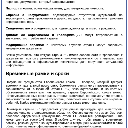
перечень документов, который запрашивается:
Паспорт и копия:
основной документ, удостоверяющий личность.
Справка о несудимости:
подтверждение отсутствия судимостей на
территории страны проживания и других государств, где заявитель проживал
определенное время.
Свидетельство о рождении:
для подтверждения даты и места рождения.
Диплом об образовании и квалификации:
могут потребоваться в
зависимости от требований страны.
Медицинские справки:
в некоторых случаях страны могут запросить
медицинские документы.
Важно учитывать, что каждая страна ЕС имеет особенности и требования к
документам, поэтому рекомендуется консультироваться со специалистами
или обращаться к официальным источникам для получения актуальной
информации.
Временные рамки и сроки
Получение гражданства Европейского союза — процесс, который требует
времени и тщательной подготовки. Временные рамки могут варьироваться в
зависимости от выбранной страны ЕС, законодательства и конкретных
обстоятельств заявителя. Как правило, страны Европейского союза имеют
чётко установленные сроки рассмотрения заявлений, но они могут меняться в
зависимости от нагрузки на госорганы, политической ситуации или мировых
событий. Выбор иммиграционной программы также имеет значение.
Некоторые страны ЕС предлагают упрощенные процедуры для инвесторов,
профессионалов в определенных областях. Однако одним из самых быстрых
способов оформления гражданства стран ЕС остается репатриация. Она
может длиться всего 1–2 года. В любом случае, чтобы знать о временных
рамках, рекомендуется консультироваться с миграционными юристами в этой
области или изучать официальные источники выбранной страны.