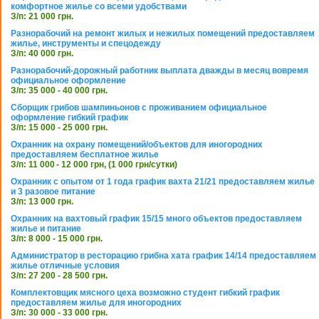
комфортное жилье со всеми удобствами
З/п: 21 000 грн.
Разнорабочий на ремонт жилых и нежилых помещений предоставляем
жилье, инструменты и спецодежду
З/п: 40 000 грн.
Разнорабочий-дорожный работник выплата дважды в месяц вовремя
официальное оформление
З/п: 35 000 - 40 000 грн.
Сборщик грибов шампиньонов с проживанием официальное
оформление гибкий график
З/п: 15 000 - 25 000 грн.
Охранник на охрану помещений/объектов для иногородних
предоставляем бесплатное жилье
З/п: 11 000 - 12 000 грн, (1 000 грн/сутки)
Охранник с опытом от 1 года график вахта 21/21 предоставляем жилье
и 3 разовое питание
З/п: 13 000 грн.
Охранник на вахтовый график 15/15 много объектов предоставляем
жилье и питание
З/п: 8 000 - 15 000 грн.
Администратор в ресторацию грибна хата график 14/14 предоставляем
жилье отличные условия
З/п: 27 200 - 28 500 грн.
Комплектовщик мясного цеха возможно студент гибкий график
предоставляем жилье для иногородних
З/п: 30 000 - 33 000 грн.