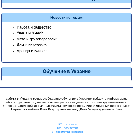
Новости по темам
Работа и общество
Учеба и hi-tech
Авто и грузоперевозки
Дом и перевозка
Аренда и бизнес
Обучение в Украине
работа в Украине
резюме в Украине
обучение в Украине
добавить информацию
образец резюме
подписка
ссылки
профессии
должностные инструкции
каталог
учебных заведений
контакты/реклама
Грузоперевозки Киев
Офисный переезд Киев
Перевозка мебели Киев
Квартирный переезд Киев
Услуги грузчиков Киев
122 - переходы
105 - посетители
0 - просмотры контактов