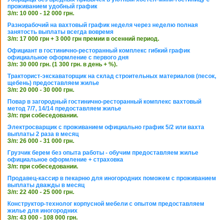
проживанием удобный график
З/п: 10 000 - 12 000 грн.
Разнорабочий на вахтовый график неделя через неделю полная
занятость выплаты всегда вовремя
З/п: 17 000 грн + 3 000 грн премии в осенний период.
Официант в гостинично-ресторанный комплекс гибкий график
официальное оформление с первого дня
З/п: 30 000 грн. (1 300 грн. в день + %).
Тракторист-экскаваторщик на склад строительных материалов (песок,
щебень) предоставляем жилье
З/п: 20 000 - 30 000 грн.
Повар в загородный гостинично-ресторанный комплекс вахтовый
метод 7/7, 14/14 предоставляем жилье
З/п: при собеседовании.
Электросварщик с проживанием официально график 5/2 или вахта
выплаты 2 раза в месяц
З/п: 26 000 - 31 000 грн.
Грузчик берем без опыта работы - обучим предоставляем жилье
официальное оформление + страховка
З/п: при собеседовании.
Продавец-кассир в пекарню для иногородних поможем с проживанием
выплаты дважды в месяц
З/п: 22 400 - 25 000 грн.
Конструктор-технолог корпусной мебели с опытом предоставляем
жилье для иногородних
З/п: 43 000 - 108 000 грн.