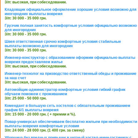
З/п: высокая, при собеседовании.
Кладовщик официальное оформление хорошие условия возможно для
иногородних выплаты вовремя
З/п: 30 000 - 35 000 грн.
Грузчик полная занятость комфортные условия официально возможно
для иногородних
З/п: 30 000 - 35 000 грн.
Швея ответственная срочно комфортные условия стабильные
выплаты возможно для иногородних
З/п: 30 000 - 35 000 грн.
Инженер-конструктор с образованием оформим официально выплаты
вовремя предоставляем жилье
З/п: высокая, при собеседовании.
Инженер-технолог на призводство ответственный обеды и проживание
за наш счет
З/п: высокая, при собеседовании.
Автомойщик-администратор комфортные условия гибкий график
обучаем поможем с проживанием
З/п: 25 000 - 50 000 грн.
Комендант в большую сеть хостелов с обязательным проживанием
график 6/1 выплаты вовремя
З/п: 15 000 - 20 000 грн. ( + премии и %).
Повар-универсал обеспечиваем бесплатно жильем при необходимости
выплаты вовремя комфортные условия
З/п: 24 000 - 28 000 грн. (1 400 грн. за смену)
Уборщица без вредных привычек в уютный хостел-мини-гостиницу с