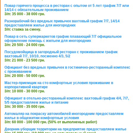
Повар горячего процесса в ресторан с опытом от 5 лет график 7/7 или
14/14 с обязательным проживанием
З/п: 35 000 - 38 000 грн.
Разнорабочий без вредных привычек вахтовый график 7/7, 14/14
предоставляем жилье для иногородних
З/п: ставка за смену.
Повар в сеть супермаркетов график плавающий 7/7 официальное
оформление помощь с жильем для иногородних
З/п: 20 500 - 24 000 грн.
Посудомойщица в загородный ресторан с проживанием график
вахтовый 7/7, 10/10, посменно 4/3, 5/2
З/п: 21 000 - 23 500 грн.
Официант без вредных привычек в гостинично-ресторанный комплекс
с проживанием
З/п: 20 000 - 50 000 грн.
Мастер-приемщик на сто комфортные условия проживание в
корпоративной квартире
З/п: 10 000 - 30 000 грн.
Официант в отельно-ресторанный комплекс вахтовый график 4/4, 7/7,
5/5 предоставляем жилье и питание
З/п: 30 000 - 35 000 грн.
Автомаляр на покраску автомобилей иногородним предоставляем
жилье в общежитии комфортные условия
З/п: 60 000 - 100 000 грн. (50% от выполненых работ)
Дворник-уборщик территории на предприятие предоставляем жилье