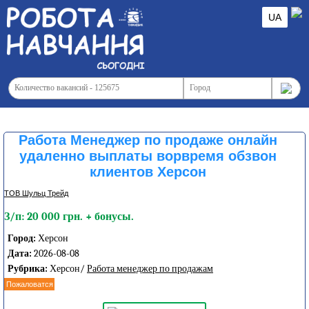
UA
Работа Менеджер по продаже онлайн
удаленно выплаты ворвремя обзвон
клиентов Херсон
ТОВ Шульц Трейд
З/п: 20 000 грн. + бонусы.
Город:
Херсон
Дата:
2026-08-08
Рубрика:
Херсон/
Работа менеджер по продажам
Пожаловатся