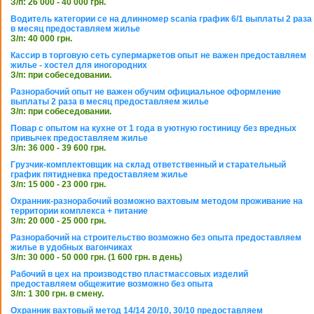
З/п: 26 000 - 40 000 грн.
Водитель категории се на длинномер scania график 6/1 выплаты 2 раза
в месяц предоставляем жилье
З/п: 40 000 грн.
Кассир в торговую сеть супермаркетов опыт не важен предоставляем
жилье - хостел для иногородних
З/п: при собеседовании.
Разнорабочий опыт не важен обучим официальное оформление
выплаты 2 раза в месяц предоставляем жилье
З/п: при собеседовании.
Повар с опытом на кухне от 1 года в уютную гостиницу без вредных
привычек предоставляем жилье
З/п: 36 000 - 39 600 грн.
Грузчик-комплектовщик на склад ответственный и старательный
график пятидневка предоставляем жилье
З/п: 15 000 - 23 000 грн.
Охранник-разнорабочий возможно вахтовым методом проживание на
территории комплекса + питание
З/п: 20 000 - 25 000 грн.
Разнорабочий на строительство возможно без опыта предоставляем
жилье в удобных вагончиках
З/п: 30 000 - 50 000 грн. (1 600 грн. в день)
Рабочий в цех на производство пластмассовых изделий
предоставляем общежитие возможно без опыта
З/п: 1 300 грн. в смену.
Охранник вахтовый метод 14/14 20/10, 30/10 предоставляем