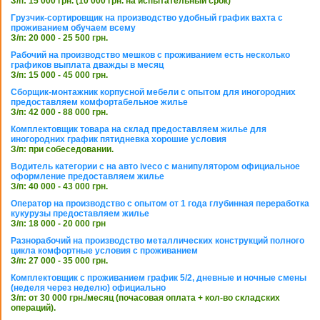
З/п: 15 000 грн. (10 000 грн. на испытательный срок)
Грузчик-сортировщик на производство удобный график вахта с
проживанием обучаем всему
З/п: 20 000 - 25 500 грн.
Рабочий на производство мешков с проживанием есть несколько
графиков выплата дважды в месяц
З/п: 15 000 - 45 000 грн.
Сборщик-монтажник корпусной мебели с опытом для иногородних
предоставляем комфортабельное жилье
З/п: 42 000 - 88 000 грн.
Комплектовщик товара на склад предоставляем жилье для
иногородних график пятидневка хорошие условия
З/п: при собеседовании.
Водитель категории с на авто iveco с манипулятором официальное
оформление предоставляем жилье
З/п: 40 000 - 43 000 грн.
Оператор на производство с опытом от 1 года глубинная переработка
кукурузы предоставляем жилье
З/п: 18 000 - 20 000 грн
Разнорабочий на производство металлических конструкций полного
цикла комфортные условия с проживанием
З/п: 27 000 - 35 000 грн.
Комплектовщик с проживанием график 5/2, дневные и ночные смены
(неделя через неделю) официально
З/п: от 30 000 грн./месяц (почасовая оплата + кол-во складских
операций).