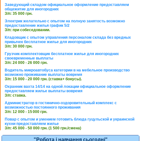
Заведующий складом официальное оформление предоставляем
общежитие для иногородних
З/п: 35 000 грн.
Электрик желательно с опытом на полную занятость возможно
предоставление жилья график 5/2
З/п: при собеседовании.
Кладовщик с опытом управления персоналом склада без вредных
привычек бесплатное жилье для иногородних
З/п: 30 000 грн.
Грузчик-комплектовщик бесплатное жилье для иногородних
своевременные выплаты
З/п: 24 000 - 26 000 грн.
Водитель микроавтобуса категории в на мебельное производство
возможно проживание выплаты вовремя
З/п: 15 000 - 20 000 грн. (ставка+ бонусы).
Охранник вахта 14/14 на одной локации официальное оформление
предоставляем жилье выплаты вовремя
З/п: ставка.
Администратор в гостинично-оздоровительный комплекс с
возможностью постоянного проживания
З/п: 12 000 - 15 000 грн.
Повар с опытом и умением готовить блюда гуцульской и украинской
кухни предоставляем жилье
З/п: 45 000 - 50 000 грн. (1 500 грн./смена)
"Робота і навчання сьогодні"