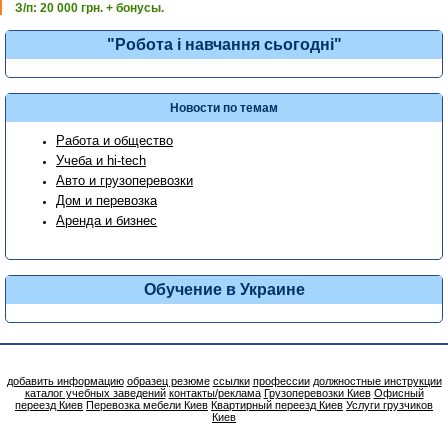
З/п: 20 000 грн. + бонусы.
"Робота і навчання сьогодні"
Новости по темам
Работа и общество
Учеба и hi-tech
Авто и грузоперевозки
Дом и перевозка
Аренда и бизнес
Обучение в Украине
добавить информацию
образец резюме
ссылки
профессии
должностные инструкции
каталог учебных заведений
контакты/реклама
Грузоперевозки Киев
Офисный
переезд Киев
Перевозка мебели Киев
Квартирный переезд Киев
Услуги грузчиков
Киев