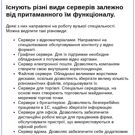
Існують різні види серверів залежно
від притаманного їм функціоналу.
Деякі з них направлені на роботу вузької спеціальності.
Можна виділити такі різновиди:
Сервери з відеоматеріалами. Направлені на
спеціалізоване обслуговування контенту у відео
форматі.
Графічні сервери. Для їх підтримки необхідне
обладнання з потужними відео картами.
Сервер електронної пошти. Дозволяють компаніям
створити свою внутрішню кореспонденцію.
Файлові сервери. Обладнані великими жорсткими
дисками, оскільки дозволяють зберігати велику кількість
різноманітних файлів, опрацьовувати їх.
Сервери для торгівлі. Спеціальні середовища, на
основі яких створюють торговельні майданчики,
мережеві торгові точки.
Сервери з бухгалтерією. Дозволяють безперебійно
працювати в 1С, надійно зберігати інформацію.
Сервери для офісів. Дозволяють забезпечити
дистанційні робочі місця для працівників фірми,
обслуговувати пристрої, що використовуються в
офісній роботі.
Сервер вдома. Дозволяє забезпечити себе додатковим