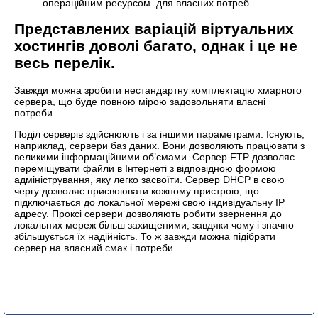
операційним ресурсом для власних потреб.
Представлених варіацій віртуальних
хостингів доволі багато, однак і це не
весь перелік.
Завжди можна зробити нестандартну комплектацію хмарного
сервера, що буде повною мірою задовольняти власні
потреби.
Поділ серверів здійснюють і за іншими параметрами. Існують,
наприклад, сервери баз даних. Вони дозволяють працювати з
великими інформаційними об’ємами. Сервер FTP дозволяє
переміщувати файли в Інтернеті з відповідною формою
адміністрування, яку легко засвоїти. Сервер DHCP в свою
чергу дозволяє присвоювати кожному пристрою, що
підключається до локальної мережі свою індивідуальну IP
адресу. Проксі сервери дозволяють робити звернення до
локальних мереж більш захищеними, завдяки чому і значно
збільшується їх надійність. То ж завжди можна підібрати
сервер на власний смак і потреби.