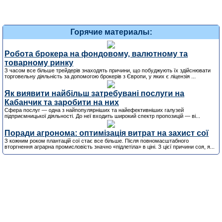
Горячие материалы:
Робота брокера на фондовому, валютному та
товарному ринку
З часом все більше трейдерів знаходять причини, що побуджують їх здійснювати
торговельну діяльність за допомогою брокерів з Європи, у яких є ліцензія ...
Як виявити найбільш затребувані послуги на
Кабанчик та заробити на них
Сфера послуг — одна з найпопулярніших та найефективніших галузей
підприємницької діяльності. До неї входить широкий спектр пропозицій — ві...
Поради агронома: оптимізація витрат на захист сої
З кожним роком плантацій сої стає все більше. Після повномасштабного
вторгнення аграрна промисловість значно «підлетіла» в ціні. З цієї причини соя, я...