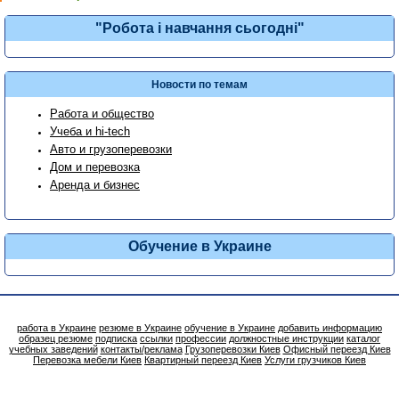
"Робота і навчання сьогодні"
Новости по темам
Работа и общество
Учеба и hi-tech
Авто и грузоперевозки
Дом и перевозка
Аренда и бизнес
Обучение в Украине
работа в Украине
резюме в Украине
обучение в Украине
добавить информацию
образец резюме
подписка
ссылки
профессии
должностные инструкции
каталог
учебных заведений
контакты/реклама
Грузоперевозки Киев
Офисный переезд Киев
Перевозка мебели Киев
Квартирный переезд Киев
Услуги грузчиков Киев