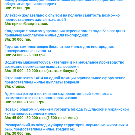
общежитие для иногородних
З/п: 35 000 грн.
Электрик желательно с опытом на полную занятость возможно
предоставление жилья график 5/2
З/п: при собеседовании.
Кладовщик с опытом управления персоналом склада без вредных
привычек бесплатное жилье для иногородних
З/п: 30 000 грн.
Грузчик-комплектовщик бесплатное жилье для иногородних
своевременные выплаты
З/п: 24 000 - 26 000 грн.
Водитель микроавтобуса категории в на мебельное производство
возможно проживание выплаты вовремя
З/п: 15 000 - 20 000 грн. (ставка+ бонусы).
Охранник вахта 14/14 на одной локации официальное оформление
предоставляем жилье выплаты вовремя
З/п: ставка.
Администратор в гостинично-оздоровительный комплекс с
возможностью постоянного проживания
З/п: 12 000 - 15 000 грн.
Повар с опытом и умением готовить блюда гуцульской и украинской
кухни предоставляем жилье
З/п: 45 000 - 50 000 грн. (1 500 грн./смена)
Разнорабочий на обход и уборку территории, кормление животных и
рыб, предоставляем жилье, график 6/1
З/п: 30 000 грн.