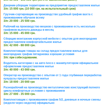
Дворник-уборщик территории на предприятие предоставляем жилье
З/п: 15 000 грн. (10 000 грн. на испытательный срок)
Грузчик-сортировщик на производство удобный график вахта с
проживанием обучаем всему
З/п: 20 000 - 25 500 грн.
Рабочий на производство мешков с проживанием есть несколько
графиков выплата дважды в месяц
З/п: 15 000 - 45 000 грн.
Сборщик-монтажник корпусной мебели с опытом для иногородних
предоставляем комфортабельное жилье
З/п: 42 000 - 88 000 грн.
Комплектовщик товара на склад предоставляем жилье для
иногородних график пятидневка хорошие условия
З/п: при собеседовании.
Водитель категории с на авто iveco с манипулятором официальное
оформление предоставляем жилье
З/п: 40 000 - 43 000 грн.
Оператор на производство с опытом от 1 года глубинная переработка
кукурузы предоставляем жилье
З/п: 18 000 - 20 000 грн
Разнорабочий на производство металлических конструкций полного
цикла комфортные условия с проживанием
З/п: 27 000 - 35 000 грн.
Комплектовщик с проживанием график 5/2, дневные и ночные смены
(неделя через неделю) официально