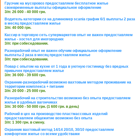
Грузчик на мусоровоз предоставляем бесплатное жилье
своевременные выплаты официальное оформление
З/п: 26 000 - 40 000 грн.
Водитель категории се на длинномер scania график 6/1 выплаты 2 раза
в месяц предоставляем жилье
З/п: 40 000 грн.
Кассир в торговую сеть супермаркетов опыт не важен предоставляем
жилье - хостел для иногородних
З/п: при собеседовании.
Разнорабочий опыт не важен обучим официальное оформление
выплаты 2 раза в месяц предоставляем жилье
З/п: при собеседовании.
Повар с опытом на кухне от 1 года в уютную гостиницу без вредных
привычек предоставляем жилье
З/п: 36 000 - 39 600 грн.
Охранник-разнорабочий возможно вахтовым методом проживание на
территории комплекса + питание
З/п: 20 000 - 25 000 грн.
Разнорабочий на строительство возможно без опыта предоставляем
жилье в удобных вагончиках
З/п: 30 000 - 50 000 грн. (1 600 грн. в день)
Рабочий в цех на производство пластмассовых изделий
предоставляем общежитие возможно без опыта
З/п: 1 300 грн. в смену.
Охранник вахтовый метод 14/14 20/10, 30/10 предоставляем
комфортное жилье со всеми удобствами