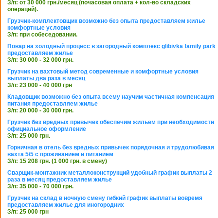
З/п: от 30 000 грн./месяц (почасовая оплата + кол-во складских
операций).
Грузчик-комплектовщик возможно без опыта предоставляем жилье
комфортные условия
З/п: при собеседовании.
Повар на холодный процесс в загородный комплекс glibivka family park
предоставляем жилье
З/п: 30 000 - 32 000 грн.
Грузчик на вахтовый метод современные и комфортные условия
выплаты два раза в месяц
З/п: 23 000 - 40 000 грн
Кладовщик возможно без опыта всему научим частичная компенсация
питания предоставляем жилье
З/п: 20 000 - 30 000 грн.
Грузчик без вредных привычек обеспечим жильем при необходимости
официальное оформление
З/п: 25 000 грн.
Горничная в отель без вредных привычек порядочная и трудолюбивая
вахта 5/5 с проживанием и питанием
З/п: 15 208 грн. (1 000 грн. в смену)
Сварщик-монтажник металлоконструкций удобный график выплаты 2
раза в месяц предоставляем жилье
З/п: 35 000 - 70 000 грн.
Грузчик на склад в ночную смену гибкий график выплаты вовремя
предоставляем жилье для иногородних
З/п: 25 000 грн