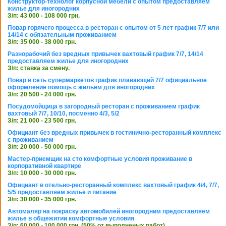
Конструктор-технолог корпусной мебели с опытом предоставляем
жилье для иногородних
З/п: 43 000 - 108 000 грн.
Повар горячего процесса в ресторан с опытом от 5 лет график 7/7 или
14/14 с обязательным проживанием
З/п: 35 000 - 38 000 грн.
Разнорабочий без вредных привычек вахтовый график 7/7, 14/14
предоставляем жилье для иногородних
З/п: ставка за смену.
Повар в сеть супермаркетов график плавающий 7/7 официальное
оформление помощь с жильем для иногородних
З/п: 20 500 - 24 000 грн.
Посудомойщица в загородный ресторан с проживанием график
вахтовый 7/7, 10/10, посменно 4/3, 5/2
З/п: 21 000 - 23 500 грн.
Официант без вредных привычек в гостинично-ресторанный комплекс
с проживанием
З/п: 20 000 - 50 000 грн.
Мастер-приемщик на сто комфортные условия проживание в
корпоративной квартире
З/п: 10 000 - 30 000 грн.
Официант в отельно-ресторанный комплекс вахтовый график 4/4, 7/7,
5/5 предоставляем жилье и питание
З/п: 30 000 - 35 000 грн.
Автомаляр на покраску автомобилей иногородним предоставляем
жилье в общежитии комфортные условия
З/п: 60 000 - 100 000 грн. (50% от выполненых работ)