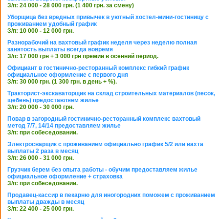
З/п: 24 000 - 28 000 грн. (1 400 грн. за смену)
Уборщица без вредных привычек в уютный хостел-мини-гостиницу с
проживанием удобный график
З/п: 10 000 - 12 000 грн.
Разнорабочий на вахтовый график неделя через неделю полная
занятость выплаты всегда вовремя
З/п: 17 000 грн + 3 000 грн премии в осенний период.
Официант в гостинично-ресторанный комплекс гибкий график
официальное оформление с первого дня
З/п: 30 000 грн. (1 300 грн. в день + %).
Тракторист-экскаваторщик на склад строительных материалов (песок,
щебень) предоставляем жилье
З/п: 20 000 - 30 000 грн.
Повар в загородный гостинично-ресторанный комплекс вахтовый
метод 7/7, 14/14 предоставляем жилье
З/п: при собеседовании.
Электросварщик с проживанием официально график 5/2 или вахта
выплаты 2 раза в месяц
З/п: 26 000 - 31 000 грн.
Грузчик берем без опыта работы - обучим предоставляем жилье
официальное оформление + страховка
З/п: при собеседовании.
Продавец-кассир в пекарню для иногородних поможем с проживанием
выплаты дважды в месяц
З/п: 22 400 - 25 000 грн.