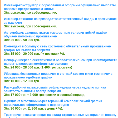
Инженер-конструктор с образованием оформим официально выплаты
вовремя предоставляем жилье
З/п: высокая, при собеседовании.
Инженер-технолог на призводство ответственный обеды и проживание
за наш счет
З/п: высокая, при собеседовании.
Автомойщик-администратор комфортные условия гибкий график
обучаем поможем с проживанием
З/п: 25 000 - 50 000 грн.
Комендант в большую сеть хостелов с обязательным проживанием
график 6/1 выплаты вовремя
З/п: 15 000 - 20 000 грн. ( + премии и %).
Повар-универсал обеспечиваем бесплатно жильем при необходимости
выплаты вовремя комфортные условия
З/п: 24 000 - 28 000 грн. (1 400 грн. за смену)
Уборщица без вредных привычек в уютный хостел-мини-гостиницу с
проживанием удобный график
З/п: 10 000 - 12 000 грн.
Разнорабочий на вахтовый график неделя через неделю полная
занятость выплаты всегда вовремя
З/п: 17 000 грн + 3 000 грн премии в осенний период.
Официант в гостинично-ресторанный комплекс гибкий график
официальное оформление с первого дня
З/п: 30 000 грн. (1 300 грн. в день + %).
Тракторист-экскаваторщик на склад строительных материалов (песок,