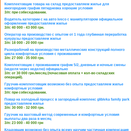
Комплектовщик товара на склад предоставляем жилье для
иногородних график пятидневка хорошие условия
З/п: при собеседовании.
Водитель категории с на авто iveco с манипулятором официальное
оформление предоставляем жилье
З/п: 40 000 - 43 000 грн.
Оператор на производство с опытом от 1 года глубинная переработка
кукурузы предоставляем жилье
З/п: 18 000 - 20 000 грн
Разнорабочий на производство металлических конструкций полного
цикла комфортные условия с проживанием
З/п: 27 000 - 35 000 грн.
Комплектовщик с проживанием график 5/2, дневные и ночные смены
(неделя через неделю) официально
З/п: от 30 000 грн./месяц (почасовая оплата + кол-во складских
операций).
Грузчик-комплектовщик возможно без опыта предоставляем жилье
комфортные условия
З/п: при собеседовании.
Повар на холодный процесс в загородный комплекс glibivka family park
предоставляем жилье
З/п: 30 000 - 32 000 грн.
Грузчик на вахтовый метод современные и комфортные условия
выплаты два раза в месяц
З/п: 23 000 - 40 000 грн
Кладовщик возможно без опыта всему научим частичная компенсация