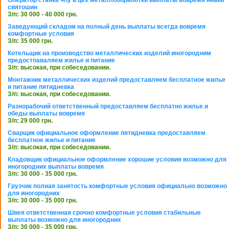
Оператор станка чпу в цех металлообработки выплаты вовремя нивки
святошин
З/п: 30 000 - 40 000 грн.
Заведующий складом на полный день выплаты всегда вовремя
комфортные условия
З/п: 35 000 грн.
Котельщик на производство металлических изделий иногородним
предостпаваляем жилье и питание
З/п: высокая, при собеседовании.
Монтажник металлических изделий предоставляем бесплатное жилье
и питание пятидневка
З/п: высокая, при собеседовании.
Разнорабочий ответственный предоставляем бесплатно жилье и
обеды выплаты вовремя
З/п: 29 000 грн.
Сварщик официальное оформление пятидневка предоставляем
бесплатное жилье и питание
З/п: высокая, при собеседовании.
Кладовщик официальное оформление хорошие условия возможно для
иногородних выплаты вовремя
З/п: 30 000 - 35 000 грн.
Грузчик полная занятость комфортные условия официально возможно
для иногородних
З/п: 30 000 - 35 000 грн.
Швея ответственная срочно комфортные условия стабильные
выплаты возможно для иногородних
З/п: 30 000 - 35 000 грн.