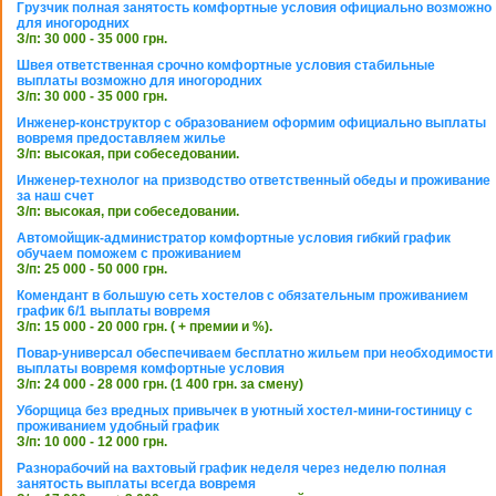
Грузчик полная занятость комфортные условия официально возможно
для иногородних
З/п: 30 000 - 35 000 грн.
Швея ответственная срочно комфортные условия стабильные
выплаты возможно для иногородних
З/п: 30 000 - 35 000 грн.
Инженер-конструктор с образованием оформим официально выплаты
вовремя предоставляем жилье
З/п: высокая, при собеседовании.
Инженер-технолог на призводство ответственный обеды и проживание
за наш счет
З/п: высокая, при собеседовании.
Автомойщик-администратор комфортные условия гибкий график
обучаем поможем с проживанием
З/п: 25 000 - 50 000 грн.
Комендант в большую сеть хостелов с обязательным проживанием
график 6/1 выплаты вовремя
З/п: 15 000 - 20 000 грн. ( + премии и %).
Повар-универсал обеспечиваем бесплатно жильем при необходимости
выплаты вовремя комфортные условия
З/п: 24 000 - 28 000 грн. (1 400 грн. за смену)
Уборщица без вредных привычек в уютный хостел-мини-гостиницу с
проживанием удобный график
З/п: 10 000 - 12 000 грн.
Разнорабочий на вахтовый график неделя через неделю полная
занятость выплаты всегда вовремя