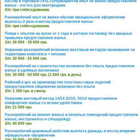
Кассир в торговую сеть супермаркетов опыт не важен предоставляем
жилье - хостел для иногородних
З/п: при собеседовании.
Разнорабочий опыт не важен обучим официальное оформление
выплаты 2 раза в месяц предоставляем жилье
З/п: при собеседовании.
Повар с опытом на кухне от 1 года в уютную гостиницу без вредных
привычек предоставляем жилье
З/п: 36 000 - 39 600 грн.
Охранник-разнорабочий возможно вахтовым методом проживание на
территории комплекса + питание
З/п: 20 000 - 25 000 грн.
Разнорабочий на строительство возможно без опыта предоставляем
жилье в удобных вагончиках
З/п: 30 000 - 50 000 грн. (1 600 грн. в день)
Рабочий в цех на производство пластмассовых изделий
предоставляем общежитие возможно без опыта
З/п: 1 300 грн. в смену.
Охранник вахтовый метод 14/14 20/10, 30/10 предоставляем
комфортное жилье со всеми удобствами
З/п: 21 000 грн.
Разнорабочий на ремонт жилых и нежилых помещений предоставляем
жилье, инструменты и спецодежду
З/п: 40 000 грн.
Разнорабочий-дорожный работник выплата дважды в месяц вовремя
официальное оформление
З/п: 35 000 - 40 000 грн.