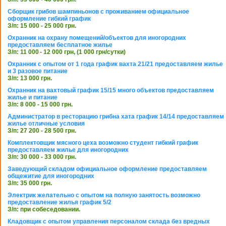
Сборщик грибов шампиньонов с проживанием официальное
оформление гибкий график
З/п: 15 000 - 25 000 грн.
Охранник на охрану помещений/объектов для иногородних
предоставляем бесплатное жилье
З/п: 11 000 - 12 000 грн, (1 000 грн/сутки)
Охранник с опытом от 1 года график вахта 21/21 предоставляем жилье
и 3 разовое питание
З/п: 13 000 грн.
Охранник на вахтовый график 15/15 много объектов предоставляем
жилье и питание
З/п: 8 000 - 15 000 грн.
Администратор в ресторацию грибна хата график 14/14 предоставляем
жилье отличные условия
З/п: 27 200 - 28 500 грн.
Комплектовщик мясного цеха возможно студент гибкий график
предоставляем жилье для иногородних
З/п: 30 000 - 33 000 грн.
Заведующий складом официальное оформление предоставляем
общежитие для иногородних
З/п: 35 000 грн.
Электрик желательно с опытом на полную занятость возможно
предоставление жилья график 5/2
З/п: при собеседовании.
Кладовщик с опытом управления персоналом склада без вредных