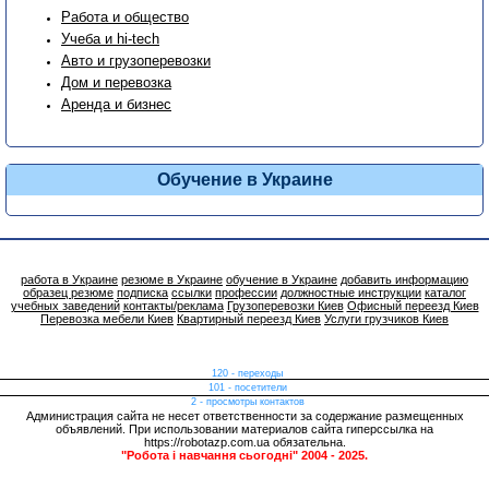
Работа и общество
Учеба и hi-tech
Авто и грузоперевозки
Дом и перевозка
Аренда и бизнес
Обучение в Украине
работа в Украине
резюме в Украине
обучение в Украине
добавить информацию
образец резюме
подписка
ссылки
профессии
должностные инструкции
каталог
учебных заведений
контакты/реклама
Грузоперевозки Киев
Офисный переезд Киев
Перевозка мебели Киев
Квартирный переезд Киев
Услуги грузчиков Киев
120 - переходы
101 - посетители
2 - просмотры контактов
Администрация сайта не несет ответственности за содержание размещенных
объявлений. При использовании материалов сайта гиперссылка на
https://robotazp.com.ua обязательна.
"Робота і навчання сьогодні" 2004 - 2025.