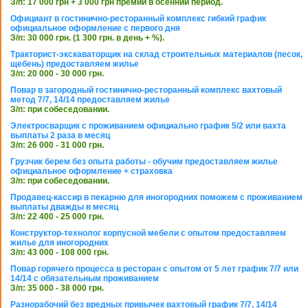
З/п: 17 000 грн + 3 000 грн премии в осенний период.
Официант в гостинично-ресторанный комплекс гибкий график
официальное оформление с первого дня
З/п: 30 000 грн. (1 300 грн. в день + %).
Тракторист-экскаваторщик на склад строительных материалов (песок,
щебень) предоставляем жилье
З/п: 20 000 - 30 000 грн.
Повар в загородный гостинично-ресторанный комплекс вахтовый
метод 7/7, 14/14 предоставляем жилье
З/п: при собеседовании.
Электросварщик с проживанием официально график 5/2 или вахта
выплаты 2 раза в месяц
З/п: 26 000 - 31 000 грн.
Грузчик берем без опыта работы - обучим предоставляем жилье
официальное оформление + страховка
З/п: при собеседовании.
Продавец-кассир в пекарню для иногородних поможем с проживанием
выплаты дважды в месяц
З/п: 22 400 - 25 000 грн.
Конструктор-технолог корпусной мебели с опытом предоставляем
жилье для иногородних
З/п: 43 000 - 108 000 грн.
Повар горячего процесса в ресторан с опытом от 5 лет график 7/7 или
14/14 с обязательным проживанием
З/п: 35 000 - 38 000 грн.
Разнорабочий без вредных привычек вахтовый график 7/7, 14/14