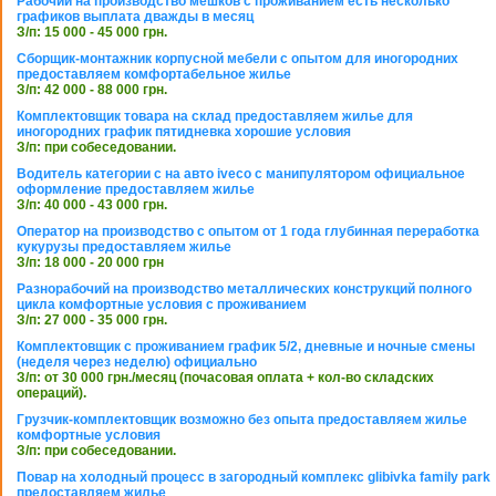
Рабочий на производство мешков с проживанием есть несколько
графиков выплата дважды в месяц
З/п: 15 000 - 45 000 грн.
Сборщик-монтажник корпусной мебели с опытом для иногородних
предоставляем комфортабельное жилье
З/п: 42 000 - 88 000 грн.
Комплектовщик товара на склад предоставляем жилье для
иногородних график пятидневка хорошие условия
З/п: при собеседовании.
Водитель категории с на авто iveco с манипулятором официальное
оформление предоставляем жилье
З/п: 40 000 - 43 000 грн.
Оператор на производство с опытом от 1 года глубинная переработка
кукурузы предоставляем жилье
З/п: 18 000 - 20 000 грн
Разнорабочий на производство металлических конструкций полного
цикла комфортные условия с проживанием
З/п: 27 000 - 35 000 грн.
Комплектовщик с проживанием график 5/2, дневные и ночные смены
(неделя через неделю) официально
З/п: от 30 000 грн./месяц (почасовая оплата + кол-во складских
операций).
Грузчик-комплектовщик возможно без опыта предоставляем жилье
комфортные условия
З/п: при собеседовании.
Повар на холодный процесс в загородный комплекс glibivka family park
предоставляем жилье