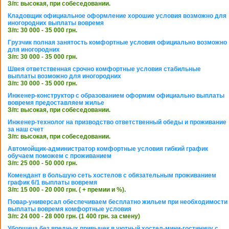
З/п: высокая, при собеседовании.
Кладовщик официальное оформление хорошие условия возможно для
иногородних выплаты вовремя
З/п: 30 000 - 35 000 грн.
Грузчик полная занятость комфортные условия официально возможно
для иногородних
З/п: 30 000 - 35 000 грн.
Швея ответственная срочно комфортные условия стабильные
выплаты возможно для иногородних
З/п: 30 000 - 35 000 грн.
Инженер-конструктор с образованием оформим официально выплаты
вовремя предоставляем жилье
З/п: высокая, при собеседовании.
Инженер-технолог на призводство ответственный обеды и проживание
за наш счет
З/п: высокая, при собеседовании.
Автомойщик-администратор комфортные условия гибкий график
обучаем поможем с проживанием
З/п: 25 000 - 50 000 грн.
Комендант в большую сеть хостелов с обязательным проживанием
график 6/1 выплаты вовремя
З/п: 15 000 - 20 000 грн. ( + премии и %).
Повар-универсал обеспечиваем бесплатно жильем при необходимости
выплаты вовремя комфортные условия
З/п: 24 000 - 28 000 грн. (1 400 грн. за смену)
Уборщица без вредных привычек в уютный хостел-мини-гостиницу с