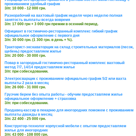
проживанием удобный график
З/п: 10 000 - 12 000 грн.
Разнорабочий на вахтовый график неделя через неделю полная
занятость выплаты всегда вовремя
З/п: 17 000 грн + 3 000 грн премии в осенний период.
Официант в гостинично-ресторанный комплекс гибкий график
официальное оформление с первого дня
З/п: 30 000 грн. (1 300 грн. в день + %).
Тракторист-экскаваторщик на склад строительных материалов (песок,
щебень) предоставляем жилье
З/п: 20 000 - 30 000 грн.
Повар в загородный гостинично-ресторанный комплекс вахтовый
метод 7/7, 14/14 предоставляем жилье
З/п: при собеседовании.
Электросварщик с проживанием официально график 5/2 или вахта
выплаты 2 раза в месяц
З/п: 26 000 - 31 000 грн.
Грузчик берем без опыта работы - обучим предоставляем жилье
официальное оформление + страховка
З/п: при собеседовании.
Продавец-кассир в пекарню для иногородних поможем с проживанием
выплаты дважды в месяц
З/п: 22 400 - 25 000 грн.
Конструктор-технолог корпусной мебели с опытом предоставляем
жилье для иногородних
З/п: 43 000 - 108 000 грн.