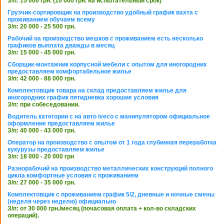
З/п: 15 000 грн. (10 000 грн. на испытательный срок)
Грузчик-сортировщик на производство удобный график вахта с
проживанием обучаем всему
З/п: 20 000 - 25 500 грн.
Рабочий на производство мешков с проживанием есть несколько
графиков выплата дважды в месяц
З/п: 15 000 - 45 000 грн.
Сборщик-монтажник корпусной мебели с опытом для иногородних
предоставляем комфортабельное жилье
З/п: 42 000 - 88 000 грн.
Комплектовщик товара на склад предоставляем жилье для
иногородних график пятидневка хорошие условия
З/п: при собеседовании.
Водитель категории с на авто iveco с манипулятором официальное
оформление предоставляем жилье
З/п: 40 000 - 43 000 грн.
Оператор на производство с опытом от 1 года глубинная переработка
кукурузы предоставляем жилье
З/п: 18 000 - 20 000 грн
Разнорабочий на производство металлических конструкций полного
цикла комфортные условия с проживанием
З/п: 27 000 - 35 000 грн.
Комплектовщик с проживанием график 5/2, дневные и ночные смены
(неделя через неделю) официально
З/п: от 30 000 грн./месяц (почасовая оплата + кол-во складских
операций).