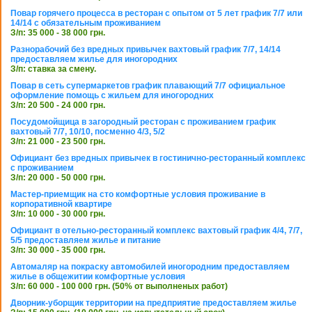
Повар горячего процесса в ресторан с опытом от 5 лет график 7/7 или
14/14 с обязательным проживанием
З/п: 35 000 - 38 000 грн.
Разнорабочий без вредных привычек вахтовый график 7/7, 14/14
предоставляем жилье для иногородних
З/п: ставка за смену.
Повар в сеть супермаркетов график плавающий 7/7 официальное
оформление помощь с жильем для иногородних
З/п: 20 500 - 24 000 грн.
Посудомойщица в загородный ресторан с проживанием график
вахтовый 7/7, 10/10, посменно 4/3, 5/2
З/п: 21 000 - 23 500 грн.
Официант без вредных привычек в гостинично-ресторанный комплекс
с проживанием
З/п: 20 000 - 50 000 грн.
Мастер-приемщик на сто комфортные условия проживание в
корпоративной квартире
З/п: 10 000 - 30 000 грн.
Официант в отельно-ресторанный комплекс вахтовый график 4/4, 7/7,
5/5 предоставляем жилье и питание
З/п: 30 000 - 35 000 грн.
Автомаляр на покраску автомобилей иногородним предоставляем
жилье в общежитии комфортные условия
З/п: 60 000 - 100 000 грн. (50% от выполненых работ)
Дворник-уборщик территории на предприятие предоставляем жилье