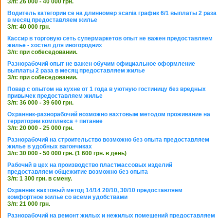
З/п: 26 000 - 40 000 грн.
Водитель категории се на длинномер scania график 6/1 выплаты 2 раза
в месяц предоставляем жилье
З/п: 40 000 грн.
Кассир в торговую сеть супермаркетов опыт не важен предоставляем
жилье - хостел для иногородних
З/п: при собеседовании.
Разнорабочий опыт не важен обучим официальное оформление
выплаты 2 раза в месяц предоставляем жилье
З/п: при собеседовании.
Повар с опытом на кухне от 1 года в уютную гостиницу без вредных
привычек предоставляем жилье
З/п: 36 000 - 39 600 грн.
Охранник-разнорабочий возможно вахтовым методом проживание на
территории комплекса + питание
З/п: 20 000 - 25 000 грн.
Разнорабочий на строительство возможно без опыта предоставляем
жилье в удобных вагончиках
З/п: 30 000 - 50 000 грн. (1 600 грн. в день)
Рабочий в цех на производство пластмассовых изделий
предоставляем общежитие возможно без опыта
З/п: 1 300 грн. в смену.
Охранник вахтовый метод 14/14 20/10, 30/10 предоставляем
комфортное жилье со всеми удобствами
З/п: 21 000 грн.
Разнорабочий на ремонт жилых и нежилых помещений предоставляем