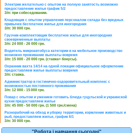
Электрик желательно с опытом на полную занятость возможно
предоставление жилья график 5/2
З/п: при собеседовании.
Кладовщик с опытом управления персоналом склада без вредных
привычек бесплатное жилье для иногородних
З/п: 30 000 грн.
Грузчик-комплектовщик бесплатное жилье для иногородних
своевременные выплаты
З/п: 24 000 - 26 000 грн.
Водитель микроавтобуса категории в на мебельное производство
возможно проживание выплаты вовремя
З/п: 15 000 - 20 000 грн. (ставка+ бонусы).
Охранник вахта 14/14 на одной локации официальное оформление
предоставляем жилье выплаты вовремя
З/п: ставка.
Администратор в гостинично-оздоровительный комплекс с
возможностью постоянного проживания
З/п: 12 000 - 15 000 грн.
Повар с опытом и умением готовить блюда гуцульской и украинской
кухни предоставляем жилье
З/п: 45 000 - 50 000 грн. (1 500 грн./смена)
Разнорабочий на обход и уборку территории, кормление животных и
рыб, предоставляем жилье, график 6/1
З/п: 30 000 грн.
"Робота і навчання сьогодні"