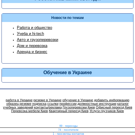
Новости по темам
Работа и общество
Учеба и hi-tech
Авто и грузоперевозки
Дом и перевозка
Аренда и бизнес
Обучение в Украине
работа в Украине
резюме в Украине
обучение в Украине
добавить информацию
образец резюме
подписка
ссылки
профессии
должностные инструкции
каталог
учебных заведений
контакты/реклама
Грузоперевозки Киев
Офисный переезд Киев
Перевозка мебели Киев
Квартирный переезд Киев
Услуги грузчиков Киев
99 - переходы
74 - посетители
1 - просмотры контактов