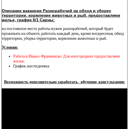
Описание вакансии Разнорабочий на обход и уборку
территории, кормление животных и рыб, предоставляем
жилье, график 6/1 Сарны:
на постоянное место работы нужен разнорабочий, который будет
проживать на объекте, работать каждый день, кроме воскресенья, обход
территории, уборка территории, кормление животных и рыб.
Условия:
Работа в Ивано-Франковске. Для иногородних предоставляем
жилье.
График шестидневка
Возможность дополнительно заработать - обучение, консультации: