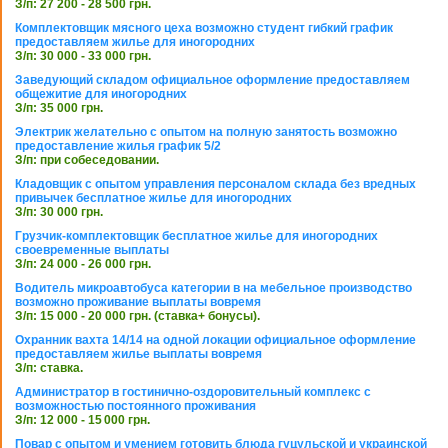
З/п: 27 200 - 28 500 грн.
Комплектовщик мясного цеха возможно студент гибкий график
предоставляем жилье для иногородних
З/п: 30 000 - 33 000 грн.
Заведующий складом официальное оформление предоставляем
общежитие для иногородних
З/п: 35 000 грн.
Электрик желательно с опытом на полную занятость возможно
предоставление жилья график 5/2
З/п: при собеседовании.
Кладовщик с опытом управления персоналом склада без вредных
привычек бесплатное жилье для иногородних
З/п: 30 000 грн.
Грузчик-комплектовщик бесплатное жилье для иногородних
своевременные выплаты
З/п: 24 000 - 26 000 грн.
Водитель микроавтобуса категории в на мебельное производство
возможно проживание выплаты вовремя
З/п: 15 000 - 20 000 грн. (ставка+ бонусы).
Охранник вахта 14/14 на одной локации официальное оформление
предоставляем жилье выплаты вовремя
З/п: ставка.
Администратор в гостинично-оздоровительный комплекс с
возможностью постоянного проживания
З/п: 12 000 - 15 000 грн.
Повар с опытом и умением готовить блюда гуцульской и украинской