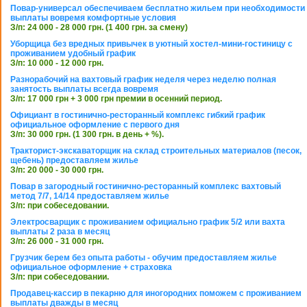
Повар-универсал обеспечиваем бесплатно жильем при необходимости
выплаты вовремя комфортные условия
З/п: 24 000 - 28 000 грн. (1 400 грн. за смену)
Уборщица без вредных привычек в уютный хостел-мини-гостиницу с
проживанием удобный график
З/п: 10 000 - 12 000 грн.
Разнорабочий на вахтовый график неделя через неделю полная
занятость выплаты всегда вовремя
З/п: 17 000 грн + 3 000 грн премии в осенний период.
Официант в гостинично-ресторанный комплекс гибкий график
официальное оформление с первого дня
З/п: 30 000 грн. (1 300 грн. в день + %).
Тракторист-экскаваторщик на склад строительных материалов (песок,
щебень) предоставляем жилье
З/п: 20 000 - 30 000 грн.
Повар в загородный гостинично-ресторанный комплекс вахтовый
метод 7/7, 14/14 предоставляем жилье
З/п: при собеседовании.
Электросварщик с проживанием официально график 5/2 или вахта
выплаты 2 раза в месяц
З/п: 26 000 - 31 000 грн.
Грузчик берем без опыта работы - обучим предоставляем жилье
официальное оформление + страховка
З/п: при собеседовании.
Продавец-кассир в пекарню для иногородних поможем с проживанием
выплаты дважды в месяц