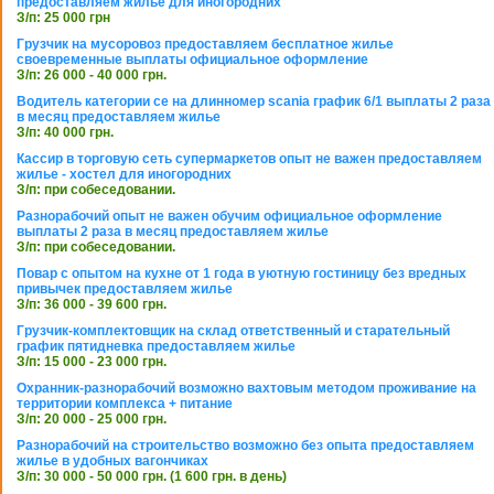
предоставляем жилье для иногородних
З/п: 25 000 грн
Грузчик на мусоровоз предоставляем бесплатное жилье
своевременные выплаты официальное оформление
З/п: 26 000 - 40 000 грн.
Водитель категории се на длинномер scania график 6/1 выплаты 2 раза
в месяц предоставляем жилье
З/п: 40 000 грн.
Кассир в торговую сеть супермаркетов опыт не важен предоставляем
жилье - хостел для иногородних
З/п: при собеседовании.
Разнорабочий опыт не важен обучим официальное оформление
выплаты 2 раза в месяц предоставляем жилье
З/п: при собеседовании.
Повар с опытом на кухне от 1 года в уютную гостиницу без вредных
привычек предоставляем жилье
З/п: 36 000 - 39 600 грн.
Грузчик-комплектовщик на склад ответственный и старательный
график пятидневка предоставляем жилье
З/п: 15 000 - 23 000 грн.
Охранник-разнорабочий возможно вахтовым методом проживание на
территории комплекса + питание
З/п: 20 000 - 25 000 грн.
Разнорабочий на строительство возможно без опыта предоставляем
жилье в удобных вагончиках
З/п: 30 000 - 50 000 грн. (1 600 грн. в день)