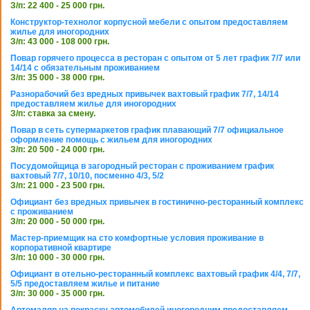
З/п: 22 400 - 25 000 грн.
Конструктор-технолог корпусной мебели с опытом предоставляем
жилье для иногородних
З/п: 43 000 - 108 000 грн.
Повар горячего процесса в ресторан с опытом от 5 лет график 7/7 или
14/14 с обязательным проживанием
З/п: 35 000 - 38 000 грн.
Разнорабочий без вредных привычек вахтовый график 7/7, 14/14
предоставляем жилье для иногородних
З/п: ставка за смену.
Повар в сеть супермаркетов график плавающий 7/7 официальное
оформление помощь с жильем для иногородних
З/п: 20 500 - 24 000 грн.
Посудомойщица в загородный ресторан с проживанием график
вахтовый 7/7, 10/10, посменно 4/3, 5/2
З/п: 21 000 - 23 500 грн.
Официант без вредных привычек в гостинично-ресторанный комплекс
с проживанием
З/п: 20 000 - 50 000 грн.
Мастер-приемщик на сто комфортные условия проживание в
корпоративной квартире
З/п: 10 000 - 30 000 грн.
Официант в отельно-ресторанный комплекс вахтовый график 4/4, 7/7,
5/5 предоставляем жилье и питание
З/п: 30 000 - 35 000 грн.
Автомаляр на покраску автомобилей иногородним предоставляем