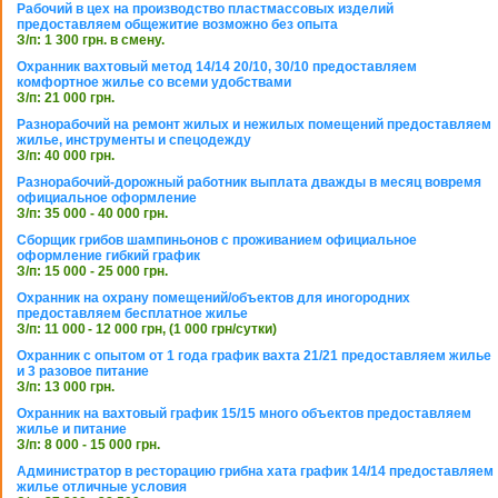
Рабочий в цех на производство пластмассовых изделий
предоставляем общежитие возможно без опыта
З/п: 1 300 грн. в смену.
Охранник вахтовый метод 14/14 20/10, 30/10 предоставляем
комфортное жилье со всеми удобствами
З/п: 21 000 грн.
Разнорабочий на ремонт жилых и нежилых помещений предоставляем
жилье, инструменты и спецодежду
З/п: 40 000 грн.
Разнорабочий-дорожный работник выплата дважды в месяц вовремя
официальное оформление
З/п: 35 000 - 40 000 грн.
Сборщик грибов шампиньонов с проживанием официальное
оформление гибкий график
З/п: 15 000 - 25 000 грн.
Охранник на охрану помещений/объектов для иногородних
предоставляем бесплатное жилье
З/п: 11 000 - 12 000 грн, (1 000 грн/сутки)
Охранник с опытом от 1 года график вахта 21/21 предоставляем жилье
и 3 разовое питание
З/п: 13 000 грн.
Охранник на вахтовый график 15/15 много объектов предоставляем
жилье и питание
З/п: 8 000 - 15 000 грн.
Администратор в ресторацию грибна хата график 14/14 предоставляем
жилье отличные условия