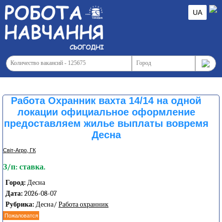
UA
Работа Охранник вахта 14/14 на одной
локации официальное оформление
предоставляем жилье выплаты вовремя
Десна
Світ-Агро, ГК
З/п: ставка.
Город:
Десна
Дата:
2026-08-07
Рубрика:
Десна/
Работа охранник
Пожаловатся