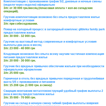
Комплектовщик с проживанием график 5/2, дневные и ночные смены
(неделя через неделю) официально
З/п: от 30 000 грн./месяц (почасовая оплата + кол-во складских
операций).
Грузчик-комплектовщик возможно без опыта предоставляем жилье
комфортные условия
З/п: при собеседовании.
Повар на холодный процесс в загородный комплекс glibivka family park
предоставляем жилье
З/п: 30 000 - 32 000 грн.
Грузчик на вахтовый метод современные и комфортные условия
выплаты два раза в месяц
З/п: 23 000 - 40 000 грн
Кладовщик возможно без опыта всему научим частичная компенсация
питания предоставляем жилье
З/п: 20 000 - 30 000 грн.
Грузчик без вредных привычек обеспечим жильем при необходимости
официальное оформление
З/п: 25 000 грн.
Горничная в отель без вредных привычек порядочная и трудолюбивая
вахта 5/5 с проживанием и питанием
З/п: 15 208 грн. (1 000 грн. в смену)
Сварщик-монтажник металлоконструкций удобный график выплаты 2
раза в месяц предоставляем жилье
З/п: 35 000 - 70 000 грн.
Грузчик на склад в ночную смену гибкий график выплаты вовремя