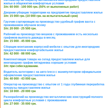
жилье в общежитии комфортные условия
З/п: 60 000 - 100 000 грн. (50% от выполненых работ)
Дворник-уборщик территории на предприятие предоставляем жилье
З/п: 15 000 грн. (10 000 грн. на испытательный срок)
Грузчик-сортировщик на производство удобный график вахта с
проживанием обучаем всему
З/п: 20 000 - 25 500 грн.
Рабочий на производство мешков с проживанием есть несколько
графиков выплата дважды в месяц
З/п: 15 000 - 45 000 грн.
Сборщик-монтажник корпусной мебели с опытом для иногородних
предоставляем комфортабельное жилье
З/п: 42 000 - 88 000 грн.
Комплектовщик товара на склад предоставляем жилье для
иногородних график пятидневка хорошие условия
З/п: при собеседовании.
Водитель категории с на авто iveco с манипулятором официальное
оформление предоставляем жилье
З/п: 40 000 - 43 000 грн.
Оператор на производство с опытом от 1 года глубинная переработка
кукурузы предоставляем жилье
З/п: 18 000 - 20 000 грн
Разнорабочий на производство металлических конструкций полного
цикла комфортные условия с проживанием
З/п: 27 000 - 35 000 грн.