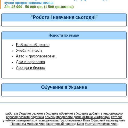
кухни предоставляем жилье
З/п: 45 000 - 50 000 грн. (1 500 грн./смена)
"Робота і навчання сьогодні"
Новости по темам
Работа и общество
Учеба и hi-tech
Авто и грузоперевозки
Дом и перевозка
Аренда и бизнес
Обучение в Украине
работа в Украине
резюме в Украине
обучение в Украине
добавить информацию
образец резюме
подписка
ссылки
профессии
должностные инструкции
каталог
учебных заведений
контакты/реклама
Грузоперевозки Киев
Офисный переезд Киев
Перевозка мебели Киев
Квартирный переезд Киев
Услуги грузчиков Киев