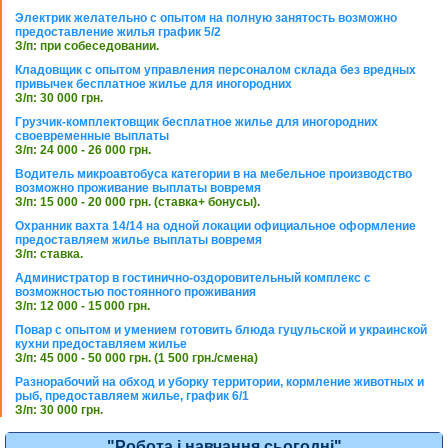
Электрик желательно с опытом на полную занятость возможно
предоставление жилья график 5/2
З/п: при собеседовании.
Кладовщик с опытом управления персоналом склада без вредных
привычек бесплатное жилье для иногородних
З/п: 30 000 грн.
Грузчик-комплектовщик бесплатное жилье для иногородних
своевременные выплаты
З/п: 24 000 - 26 000 грн.
Водитель микроавтобуса категории в на мебельное производство
возможно проживание выплаты вовремя
З/п: 15 000 - 20 000 грн. (ставка+ бонусы).
Охранник вахта 14/14 на одной локации официальное оформление
предоставляем жилье выплаты вовремя
З/п: ставка.
Администратор в гостинично-оздоровительный комплекс с
возможностью постоянного проживания
З/п: 12 000 - 15 000 грн.
Повар с опытом и умением готовить блюда гуцульской и украинской
кухни предоставляем жилье
З/п: 45 000 - 50 000 грн. (1 500 грн./смена)
Разнорабочий на обход и уборку территории, кормление животных и
рыб, предоставляем жилье, график 6/1
З/п: 30 000 грн.
"Робота і навчання сьогодні"