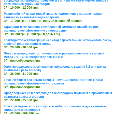
Уборщица без вредных привычек в уютный хостел-мини-гостиницу с
проживанием удобный график
З/п: 10 000 - 12 000 грн.
Разнорабочий на вахтовый график неделя через неделю полная
занятость выплаты всегда вовремя
З/п: 17 000 грн + 3 000 грн премии в осенний период.
Официант в гостинично-ресторанный комплекс гибкий график
официальное оформление с первого дня
З/п: 30 000 грн. (1 300 грн. в день + %).
Тракторист-экскаваторщик на склад строительных материалов (песок,
щебень) предоставляем жилье
З/п: 20 000 - 30 000 грн.
Повар в загородный гостинично-ресторанный комплекс вахтовый
метод 7/7, 14/14 предоставляем жилье
З/п: при собеседовании.
Электросварщик с проживанием официально график 5/2 или вахта
выплаты 2 раза в месяц
З/п: 26 000 - 31 000 грн.
Грузчик берем без опыта работы - обучим предоставляем жилье
официальное оформление + страховка
З/п: при собеседовании.
Продавец-кассир в пекарню для иногородних поможем с проживанием
выплаты дважды в месяц
З/п: 22 400 - 25 000 грн.
Конструктор-технолог корпусной мебели с опытом предоставляем
жилье для иногородних
З/п: 43 000 - 108 000 грн.