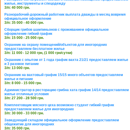
жилье, инструменты и спецодежду
З/п: 40 000 грн.
Разнорабочий-дорожный работник выплата дважды в месяц вовремя
официальное оформление
З/п: 35 000 - 40 000 грн.
Сборщик грибов шампиньонов с проживанием официальное
оформление гибкий график
З/п: 15 000 - 25 000 грн.
Охранник на охрану помещений/объектов для иногородних
предоставляем бесплатное жилье
З/п: 11 000 - 12 000 грн, (1 000 грн/сутки)
Охранник с опытом от 1 года график вахта 21/21 предоставляем жилье
и 3 разовое питание
З/п: 13 000 грн.
Охранник на вахтовый график 15/15 много объектов предоставляем
жилье и питание
З/п: 8 000 - 15 000 грн.
Администратор в ресторацию грибна хата график 14/14 предоставляем
жилье отличные условия
З/п: 27 200 - 28 500 грн.
Комплектовщик мясного цеха возможно студент гибкий график
предоставляем жилье для иногородних
З/п: 30 000 - 33 000 грн.
Заведующий складом официальное оформление предоставляем
общежитие для иногородних
З/п: 35 000 грн.