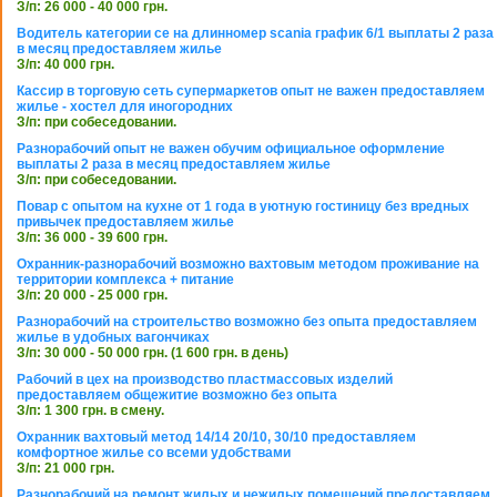
З/п: 26 000 - 40 000 грн.
Водитель категории се на длинномер scania график 6/1 выплаты 2 раза
в месяц предоставляем жилье
З/п: 40 000 грн.
Кассир в торговую сеть супермаркетов опыт не важен предоставляем
жилье - хостел для иногородних
З/п: при собеседовании.
Разнорабочий опыт не важен обучим официальное оформление
выплаты 2 раза в месяц предоставляем жилье
З/п: при собеседовании.
Повар с опытом на кухне от 1 года в уютную гостиницу без вредных
привычек предоставляем жилье
З/п: 36 000 - 39 600 грн.
Охранник-разнорабочий возможно вахтовым методом проживание на
территории комплекса + питание
З/п: 20 000 - 25 000 грн.
Разнорабочий на строительство возможно без опыта предоставляем
жилье в удобных вагончиках
З/п: 30 000 - 50 000 грн. (1 600 грн. в день)
Рабочий в цех на производство пластмассовых изделий
предоставляем общежитие возможно без опыта
З/п: 1 300 грн. в смену.
Охранник вахтовый метод 14/14 20/10, 30/10 предоставляем
комфортное жилье со всеми удобствами
З/п: 21 000 грн.
Разнорабочий на ремонт жилых и нежилых помещений предоставляем