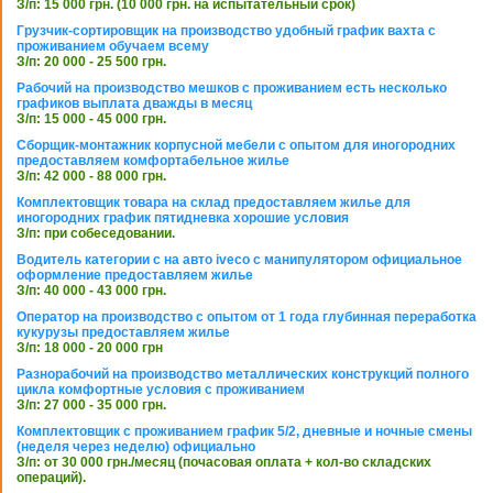
З/п: 15 000 грн. (10 000 грн. на испытательный срок)
Грузчик-сортировщик на производство удобный график вахта с
проживанием обучаем всему
З/п: 20 000 - 25 500 грн.
Рабочий на производство мешков с проживанием есть несколько
графиков выплата дважды в месяц
З/п: 15 000 - 45 000 грн.
Сборщик-монтажник корпусной мебели с опытом для иногородних
предоставляем комфортабельное жилье
З/п: 42 000 - 88 000 грн.
Комплектовщик товара на склад предоставляем жилье для
иногородних график пятидневка хорошие условия
З/п: при собеседовании.
Водитель категории с на авто iveco с манипулятором официальное
оформление предоставляем жилье
З/п: 40 000 - 43 000 грн.
Оператор на производство с опытом от 1 года глубинная переработка
кукурузы предоставляем жилье
З/п: 18 000 - 20 000 грн
Разнорабочий на производство металлических конструкций полного
цикла комфортные условия с проживанием
З/п: 27 000 - 35 000 грн.
Комплектовщик с проживанием график 5/2, дневные и ночные смены
(неделя через неделю) официально
З/п: от 30 000 грн./месяц (почасовая оплата + кол-во складских
операций).