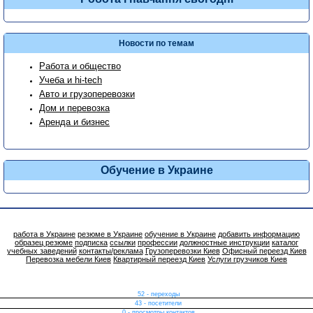
Новости по темам
Работа и общество
Учеба и hi-tech
Авто и грузоперевозки
Дом и перевозка
Аренда и бизнес
Обучение в Украине
работа в Украине
резюме в Украине
обучение в Украине
добавить информацию
образец резюме
подписка
ссылки
профессии
должностные инструкции
каталог
учебных заведений
контакты/реклама
Грузоперевозки Киев
Офисный переезд Киев
Перевозка мебели Киев
Квартирный переезд Киев
Услуги грузчиков Киев
52 - переходы
43 - посетители
0 - просмотры контактов