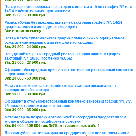
Повар горячего процесса в ресторан с опытом от 5 лет график 7/7 или
14/14 с обязательным проживанием
З/п: 35 000 - 38 000 грн.
Разнорабочий без вредных привычек вахтовый график 7/7, 14/14
предоставляем жилье для иногородних
З/п: ставка за смену.
Повар в сеть супермаркетов график плавающий 7/7 официальное
оформление помощь с жильем для иногородних
З/п: 20 500 - 24 000 грн.
Посудомойщица в загородный ресторан с проживанием график
вахтовый 7/7, 10/10, посменно 4/3, 5/2
З/п: 21 000 - 23 500 грн.
Официант без вредных привычек в гостинично-ресторанный комплекс
с проживанием
З/п: 20 000 - 50 000 грн.
Мастер-приемщик на сто комфортные условия проживание в
корпоративной квартире
З/п: 10 000 - 30 000 грн.
Официант в отельно-ресторанный комплекс вахтовый график 4/4, 7/7,
5/5 предоставляем жилье и питание
З/п: 30 000 - 35 000 грн.
Автомаляр на покраску автомобилей иногородним предоставляем
жилье в общежитии комфортные условия
З/п: 60 000 - 100 000 грн. (50% от выполненых работ)
Дворник-уборщик территории на предприятие предоставляем жилье