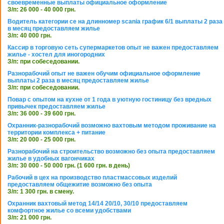
своевременные выплаты официальное оформление
З/п: 26 000 - 40 000 грн.
Водитель категории се на длинномер scania график 6/1 выплаты 2 раза
в месяц предоставляем жилье
З/п: 40 000 грн.
Кассир в торговую сеть супермаркетов опыт не важен предоставляем
жилье - хостел для иногородних
З/п: при собеседовании.
Разнорабочий опыт не важен обучим официальное оформление
выплаты 2 раза в месяц предоставляем жилье
З/п: при собеседовании.
Повар с опытом на кухне от 1 года в уютную гостиницу без вредных
привычек предоставляем жилье
З/п: 36 000 - 39 600 грн.
Охранник-разнорабочий возможно вахтовым методом проживание на
территории комплекса + питание
З/п: 20 000 - 25 000 грн.
Разнорабочий на строительство возможно без опыта предоставляем
жилье в удобных вагончиках
З/п: 30 000 - 50 000 грн. (1 600 грн. в день)
Рабочий в цех на производство пластмассовых изделий
предоставляем общежитие возможно без опыта
З/п: 1 300 грн. в смену.
Охранник вахтовый метод 14/14 20/10, 30/10 предоставляем
комфортное жилье со всеми удобствами
З/п: 21 000 грн.