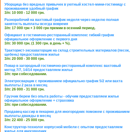
Уборщица без вредных привычек в уютный хостел-мини-гостиницу с
проживанием удобный график
З/п: 10 000 - 12 000 грн.
Разнорабочий на вахтовый график неделя через неделю полная
занятость выплаты всегда вовремя
З/п: 17 000 грн + 3 000 грн премии в осенний период.
Официант в гостинично-ресторанный комплекс гибкий график
официальное оформление с первого дня
З/п: 30 000 грн. (1 300 грн. в день + %).
Тракторист-экскаваторщик на склад строительных материалов (песок,
щебень) предоставляем жилье
З/п: 20 000 - 30 000 грн.
Повар в загородный гостинично-ресторанный комплекс вахтовый
метод 7/7, 14/14 предоставляем жилье
З/п: при собеседовании.
Электросварщик с проживанием официально график 5/2 или вахта
выплаты 2 раза в месяц
З/п: 26 000 - 31 000 грн.
Грузчик берем без опыта работы - обучим предоставляем жилье
официальное оформление + страховка
З/п: при собеседовании.
Продавец-кассир в пекарню для иногородних поможем с проживанием
выплаты дважды в месяц
З/п: 22 400 - 25 000 грн.
Конструктор-технолог корпусной мебели с опытом предоставляем
жилье для иногородних