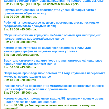
Дворник-уборщик территории на предприятие предоставляем жилье
З/п: 15 000 грн. (10 000 грн. на испытательный срок)
Грузчик-сортировщик на производство удобный график вахта с
проживанием обучаем всему
З/п: 20 000 - 25 500 грн.
Рабочий на производство мешков с проживанием есть несколько
графиков выплата дважды в месяц
З/п: 15 000 - 45 000 грн.
Сборщик-монтажник корпусной мебели с опытом для иногородних
предоставляем комфортабельное жилье
З/п: 42 000 - 88 000 грн.
Комплектовщик товара на склад предоставляем жилье для
иногородних график пятидневка хорошие условия
З/п: при собеседовании.
Водитель категории с на авто iveco с манипулятором официальное
оформление предоставляем жилье
З/п: 40 000 - 43 000 грн.
Оператор на производство с опытом от 1 года глубинная переработка
кукурузы предоставляем жилье
З/п: 18 000 - 20 000 грн
Разнорабочий на производство металлических конструкций полного
цикла комфортные условия с проживанием
З/п: 27 000 - 35 000 грн.
Комплектовщик с проживанием график 5/2, дневные и ночные смены
(неделя через неделю) официально
З/п: от 30 000 грн./месяц (почасовая оплата + кол-во складских
операций).