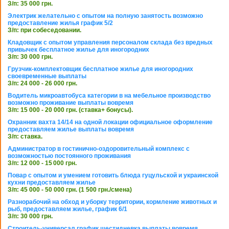
З/п: 35 000 грн.
Электрик желательно с опытом на полную занятость возможно
предоставление жилья график 5/2
З/п: при собеседовании.
Кладовщик с опытом управления персоналом склада без вредных
привычек бесплатное жилье для иногородних
З/п: 30 000 грн.
Грузчик-комплектовщик бесплатное жилье для иногородних
своевременные выплаты
З/п: 24 000 - 26 000 грн.
Водитель микроавтобуса категории в на мебельное производство
возможно проживание выплаты вовремя
З/п: 15 000 - 20 000 грн. (ставка+ бонусы).
Охранник вахта 14/14 на одной локации официальное оформление
предоставляем жилье выплаты вовремя
З/п: ставка.
Администратор в гостинично-оздоровительный комплекс с
возможностью постоянного проживания
З/п: 12 000 - 15 000 грн.
Повар с опытом и умением готовить блюда гуцульской и украинской
кухни предоставляем жилье
З/п: 45 000 - 50 000 грн. (1 500 грн./смена)
Разнорабочий на обход и уборку территории, кормление животных и
рыб, предоставляем жилье, график 6/1
З/п: 30 000 грн.
Строитель-универсал график шестидневка выплаты вовремя