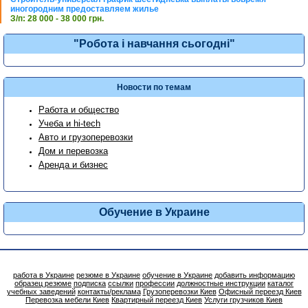
иногородним предоставляем жилье
З/п: 28 000 - 38 000 грн.
"Робота і навчання сьогодні"
Новости по темам
Работа и общество
Учеба и hi-tech
Авто и грузоперевозки
Дом и перевозка
Аренда и бизнес
Обучение в Украине
работа в Украине
резюме в Украине
обучение в Украине
добавить информацию
образец резюме
подписка
ссылки
профессии
должностные инструкции
каталог
учебных заведений
контакты/реклама
Грузоперевозки Киев
Офисный переезд Киев
Перевозка мебели Киев
Квартирный переезд Киев
Услуги грузчиков Киев