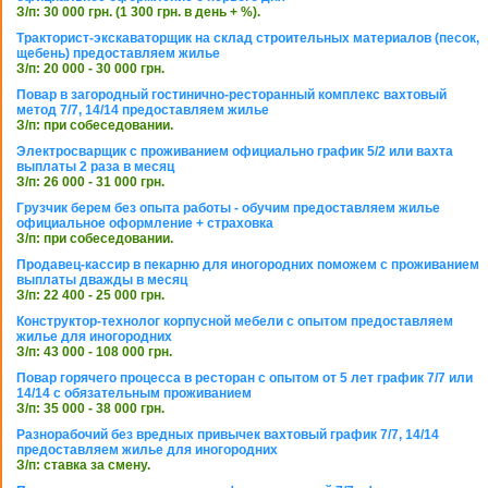
З/п: 30 000 грн. (1 300 грн. в день + %).
Тракторист-экскаваторщик на склад строительных материалов (песок,
щебень) предоставляем жилье
З/п: 20 000 - 30 000 грн.
Повар в загородный гостинично-ресторанный комплекс вахтовый
метод 7/7, 14/14 предоставляем жилье
З/п: при собеседовании.
Электросварщик с проживанием официально график 5/2 или вахта
выплаты 2 раза в месяц
З/п: 26 000 - 31 000 грн.
Грузчик берем без опыта работы - обучим предоставляем жилье
официальное оформление + страховка
З/п: при собеседовании.
Продавец-кассир в пекарню для иногородних поможем с проживанием
выплаты дважды в месяц
З/п: 22 400 - 25 000 грн.
Конструктор-технолог корпусной мебели с опытом предоставляем
жилье для иногородних
З/п: 43 000 - 108 000 грн.
Повар горячего процесса в ресторан с опытом от 5 лет график 7/7 или
14/14 с обязательным проживанием
З/п: 35 000 - 38 000 грн.
Разнорабочий без вредных привычек вахтовый график 7/7, 14/14
предоставляем жилье для иногородних
З/п: ставка за смену.