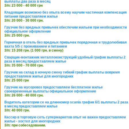
выплаты два раза в месяц
З/п: 23 000 - 40 000 грн
Кладовщик возможно без опыта всему научим частичная компенсация
питания предоставляем жилье
З/п: 20 000 - 30 000 грн.
Грузчик без вредных привычек обеспечим жильем при необходимости
официальное оформление
З/п: 25 000 грн.
Горничная в отель без вредных привычек порядочная и трудолюбивая
вахта 5/5 с проживанием и питанием
З/п: 15 208 грн. (1 000 грн. в смену)
Сварщик-монтажник металлоконструкций удобный график выплаты 2
раза в месяц предоставляем жилье
З/п: 35 000 - 70 000 грн.
Грузчик на склад в ночную смену гибкий график выплаты вовремя
предоставляем жилье для иногородних
З/п: 25 000 грн
Грузчик на мусоровоз предоставляем бесплатное жилье
своевременные выплаты официальное оформление
З/п: 26 000 - 40 000 грн.
Водитель категории се на длинномер scania график 6/1 выплаты 2 раза
в месяц предоставляем жилье
З/п: 40 000 грн.
Кассир в торговую сеть супермаркетов опыт не важен предоставляем
жилье - хостел для иногородних
З/п: при собеседовании.