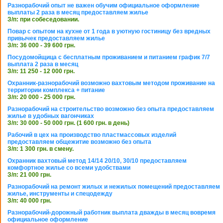
Разнорабочий опыт не важен обучим официальное оформление
выплаты 2 раза в месяц предоставляем жилье
З/п: при собеседовании.
Повар с опытом на кухне от 1 года в уютную гостиницу без вредных
привычек предоставляем жилье
З/п: 36 000 - 39 600 грн.
Посудомойщица с бесплатным проживанием и питанием график 7/7
выплата 2 раза в месяц
З/п: 11 250 - 12 000 грн.
Охранник-разнорабочий возможно вахтовым методом проживание на
территории комплекса + питание
З/п: 20 000 - 25 000 грн.
Разнорабочий на строительство возможно без опыта предоставляем
жилье в удобных вагончиках
З/п: 30 000 - 50 000 грн. (1 600 грн. в день)
Рабочий в цех на производство пластмассовых изделий
предоставляем общежитие возможно без опыта
З/п: 1 300 грн. в смену.
Охранник вахтовый метод 14/14 20/10, 30/10 предоставляем
комфортное жилье со всеми удобствами
З/п: 21 000 грн.
Разнорабочий на ремонт жилых и нежилых помещений предоставляем
жилье, инструменты и спецодежду
З/п: 40 000 грн.
Разнорабочий-дорожный работник выплата дважды в месяц вовремя
официальное оформление