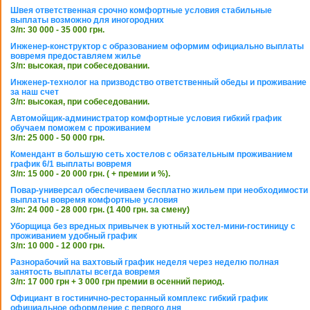
Швея ответственная срочно комфортные условия стабильные
выплаты возможно для иногородних
З/п: 30 000 - 35 000 грн.
Инженер-конструктор с образованием оформим официально выплаты
вовремя предоставляем жилье
З/п: высокая, при собеседовании.
Инженер-технолог на призводство ответственный обеды и проживание
за наш счет
З/п: высокая, при собеседовании.
Автомойщик-администратор комфортные условия гибкий график
обучаем поможем с проживанием
З/п: 25 000 - 50 000 грн.
Комендант в большую сеть хостелов с обязательным проживанием
график 6/1 выплаты вовремя
З/п: 15 000 - 20 000 грн. ( + премии и %).
Повар-универсал обеспечиваем бесплатно жильем при необходимости
выплаты вовремя комфортные условия
З/п: 24 000 - 28 000 грн. (1 400 грн. за смену)
Уборщица без вредных привычек в уютный хостел-мини-гостиницу с
проживанием удобный график
З/п: 10 000 - 12 000 грн.
Разнорабочий на вахтовый график неделя через неделю полная
занятость выплаты всегда вовремя
З/п: 17 000 грн + 3 000 грн премии в осенний период.
Официант в гостинично-ресторанный комплекс гибкий график
официальное оформление с первого дня