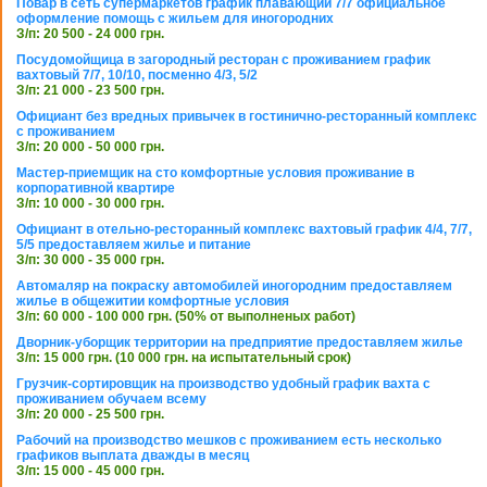
Повар в сеть супермаркетов график плавающий 7/7 официальное
оформление помощь с жильем для иногородних
З/п: 20 500 - 24 000 грн.
Посудомойщица в загородный ресторан с проживанием график
вахтовый 7/7, 10/10, посменно 4/3, 5/2
З/п: 21 000 - 23 500 грн.
Официант без вредных привычек в гостинично-ресторанный комплекс
с проживанием
З/п: 20 000 - 50 000 грн.
Мастер-приемщик на сто комфортные условия проживание в
корпоративной квартире
З/п: 10 000 - 30 000 грн.
Официант в отельно-ресторанный комплекс вахтовый график 4/4, 7/7,
5/5 предоставляем жилье и питание
З/п: 30 000 - 35 000 грн.
Автомаляр на покраску автомобилей иногородним предоставляем
жилье в общежитии комфортные условия
З/п: 60 000 - 100 000 грн. (50% от выполненых работ)
Дворник-уборщик территории на предприятие предоставляем жилье
З/п: 15 000 грн. (10 000 грн. на испытательный срок)
Грузчик-сортировщик на производство удобный график вахта с
проживанием обучаем всему
З/п: 20 000 - 25 500 грн.
Рабочий на производство мешков с проживанием есть несколько
графиков выплата дважды в месяц
З/п: 15 000 - 45 000 грн.