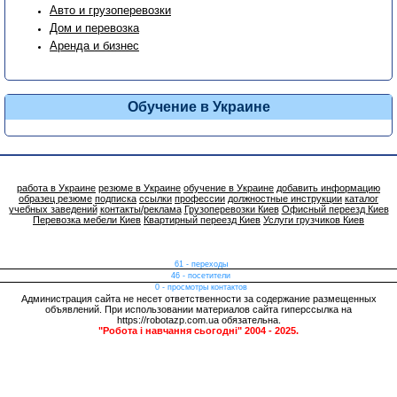
Авто и грузоперевозки
Дом и перевозка
Аренда и бизнес
Обучение в Украине
работа в Украине
резюме в Украине
обучение в Украине
добавить информацию
образец резюме
подписка
ссылки
профессии
должностные инструкции
каталог
учебных заведений
контакты/реклама
Грузоперевозки Киев
Офисный переезд Киев
Перевозка мебели Киев
Квартирный переезд Киев
Услуги грузчиков Киев
61 - переходы
46 - посетители
0 - просмотры контактов
Администрация сайта не несет ответственности за содержание размещенных
объявлений. При использовании материалов сайта гиперссылка на
https://robotazp.com.ua обязательна.
"Робота і навчання сьогодні" 2004 - 2025.