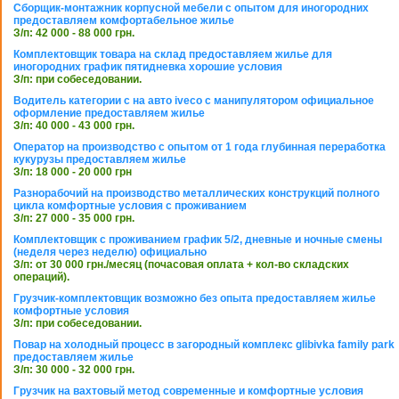
Сборщик-монтажник корпусной мебели с опытом для иногородних
предоставляем комфортабельное жилье
З/п: 42 000 - 88 000 грн.
Комплектовщик товара на склад предоставляем жилье для
иногородних график пятидневка хорошие условия
З/п: при собеседовании.
Водитель категории с на авто iveco с манипулятором официальное
оформление предоставляем жилье
З/п: 40 000 - 43 000 грн.
Оператор на производство с опытом от 1 года глубинная переработка
кукурузы предоставляем жилье
З/п: 18 000 - 20 000 грн
Разнорабочий на производство металлических конструкций полного
цикла комфортные условия с проживанием
З/п: 27 000 - 35 000 грн.
Комплектовщик с проживанием график 5/2, дневные и ночные смены
(неделя через неделю) официально
З/п: от 30 000 грн./месяц (почасовая оплата + кол-во складских
операций).
Грузчик-комплектовщик возможно без опыта предоставляем жилье
комфортные условия
З/п: при собеседовании.
Повар на холодный процесс в загородный комплекс glibivka family park
предоставляем жилье
З/п: 30 000 - 32 000 грн.
Грузчик на вахтовый метод современные и комфортные условия