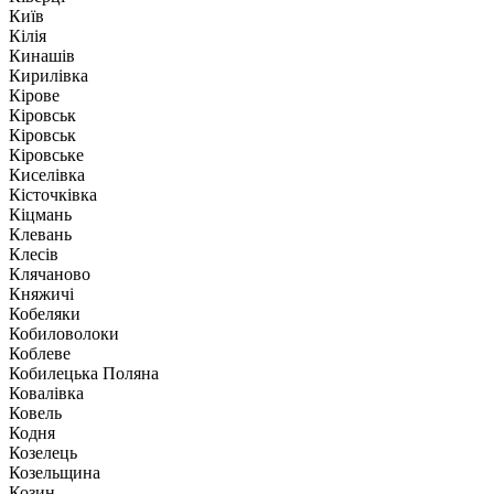
Київ
Кілія
Кинашів
Кирилівка
Кірове
Кіровськ
Кіровськ
Кіровське
Киселівка
Кісточківка
Кіцмань
Клевань
Клесів
Клячаново
Княжичі
Кобеляки
Кобиловолоки
Коблеве
Кобилецька Поляна
Ковалівка
Ковель
Кодня
Козелець
Козельщина
Козин