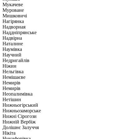
Мукачеве
Муроване
Мишковичі
Нагірянка
Надворная
Наддніпрянське
Надвірна
Наталине
Наумівка
Научний
Недригайлів
Ніжин
Нельгівка
Немішаєве
Немирів
Немирів
Неопалимівка
Нетішин
Нижньогірський
Нижньозаморське
Нижні Сірогози
Нижній Вербіж
Долішнє Залуччя
Нікіта
Никифорівка