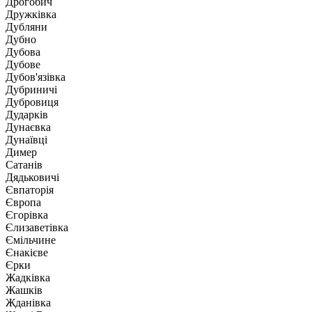
Дрогобич
Дружківка
Дубляни
Дубно
Дубова
Дубове
Дубов'язівка
Дубриничі
Дубровиця
Дударків
Дунаєвка
Дунаївці
Димер
Сатанів
Дядьковичі
Євпаторія
Європа
Єгорівка
Єлизаветівка
Ємільчине
Єнакієве
Єрки
Жадківка
Жашків
Жданівка