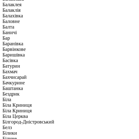
Балаклея
Балаклія
Балахівка
Баловне
Балта
Баничі
Бар
Баранівка
Барвінкове
Баришівка
Басівка
Батурин
Бахмач
Бахчисарай
Бачкурине
Баштанка
Бездрик
Біла
Біла Криниця
Біла Криниця
Біла Церква
Білгород-Дністровський
Белз
Білики
Білине