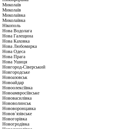
Миколаїв
Миколаїв
Миколаївка
Миколаївка
Нікополь
Нова Водолага
Нова Галещина
Нова Каховка
Нова Любомирка
Нова Одеса
Нова Прага
Нова Ушиця
Новгород-Сіверський
Новгородське
Новоазовськ
Новоайдар
Новоолексіївка
Новоамвросіївське
Нововасилівка
Нововолинськ
Нововоронцавка
Новов`язівське
Новогорівка
Новогродівка