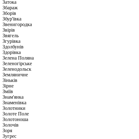
Затока
Збараж
Зборів
Збур'ївка
Звенигородка
Звірів
Звягель
Згурівка
Здолбунів
Здорівка
Зелена Поляна
Зеленогірське
Зеленодольск
Земляничне
Зіньків
Зірне
Зміїв
Знам'янка
Знаменівка
Золотники
Золоте Поле
Золотоноша
Золочів
Зоря
Зугрес