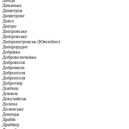
Дийда
Диканька
Димитров
Димитрове
Довге
Дніпро
Дніпровське
Дніпровське
Дніпропетровськ (Ювілейне)
Дніпрорудне
Добрівка
Добровеличківка
Добровілля
Добромиль
Добропілля
Добропілля
Добротвір
Довбиш
Довжок
Докучаївськ
Долина
Долинське
Донецьк
Драбів
Драбівці