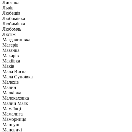
Лисянка
Львів
Любешів
Любимівка
Любимівка
Любомль
Лютіж
Магдалинівка
Магерів
Мазанка
Макарів
Макіївка
Маків
Мала Виска
Мала Супоївка
Малехів
Малин
Малківка
Малокаховка
Малий Маяк
Мамаївці
Мамалига
Маморниця
Мангуш
Маневичі