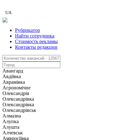
UA
Рубрикатор
Найти сотрудника
Стоимость рекламы
Контакты редакции
Авангард
Авдіївка
Аврамівка
Агрономічне
Олександрія
Олександрівка
Олександрівка
Олександрівськ
Алмазна
Алупка
Алушта
Алчевськ
Амвросіївка