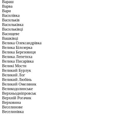
Вараш
Варва
Вари
Василівка
Васильків
Васильківка
Васильківці
Васищеве
Вашківці
Велика Олександрівка
Велика Білозерка
Велика Березовиця
Велика Лепетиха
Велика Писарівка
Великі Мости
Великий Бурлук
Великий Лог
Великий Любінь
Великий Омеляник
Великодолинське
Верхньодніпровськ
Верхній Рогачик
Верховина
Веселинове
Веселинівка