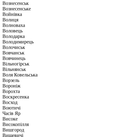
Вознесенськ
Вознесенське
Войнівка
Волиця
Волноваха
Воловець
Володарка
Володимирець
Волочиськ
Вовчанськ
Вовчинець
Вільногірськ
Вільнянськ
Воля Ковельська
Ворзель
Вороніж
Ворохта
Воскресенка
Восход
Воютичі
Часів Яр
Високе
Високопілля
Вишгород
Вишевичі