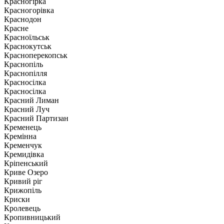
Красногірка
Красногорівка
Краснодон
Красне
Красноїльськ
Краснокутськ
Красноперекопськ
Краснопіль
Краснопілля
Красносілка
Красносілка
Красний Лиман
Красний Луч
Красний Партизан
Кременець
Кремінна
Кременчук
Кремидівка
Кріпенський
Криве Озеро
Кривий ріг
Крижопіль
Криски
Кролевець
Кропивницький