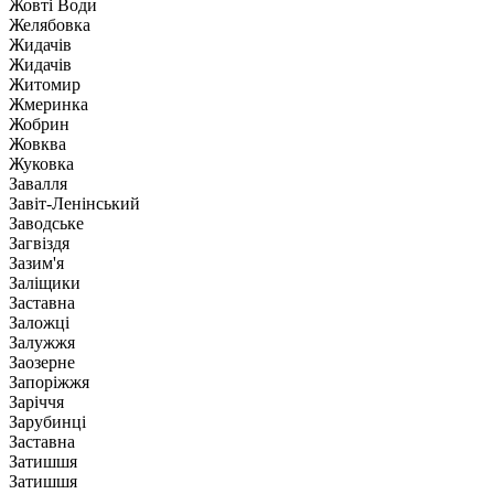
Жовті Води
Желябовка
Жидачів
Жидачів
Житомир
Жмеринка
Жобрин
Жовква
Жуковка
Завалля
Завіт-Ленінський
Заводське
Загвіздя
Зазим'я
Заліщики
Заставна
Заложці
Залужжя
Заозерне
Запоріжжя
Заріччя
Зарубинці
Заставна
Затишшя
Затишшя