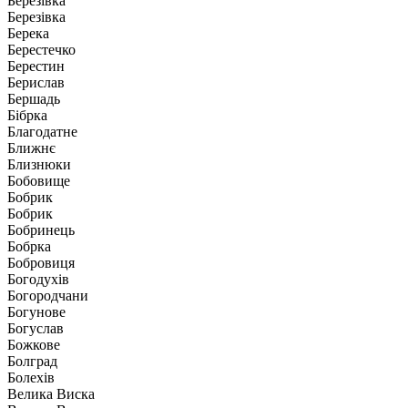
Березівка
Березівка
Берека
Берестечко
Берестин
Берислав
Бершадь
Бібрка
Благодатне
Ближнє
Близнюки
Бобовище
Бобрик
Бобрик
Бобринець
Бобрка
Бобровиця
Богодухів
Богородчани
Богунове
Богуслав
Божкове
Болград
Болехів
Велика Виска