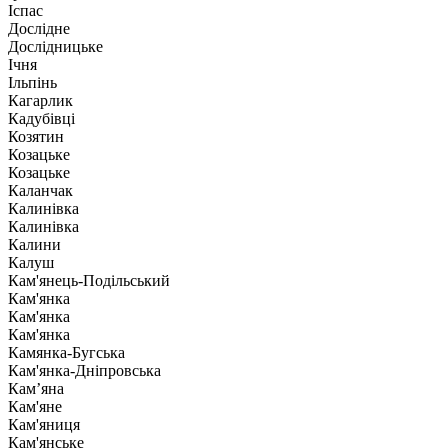
Іспас
Дослідне
Дослідницьке
Ічня
Ільпінь
Кагарлик
Кадубівці
Козятин
Козацьке
Козацьке
Каланчак
Калинівка
Калинівка
Калини
Калуш
Кам'янець-Подільський
Кам'янка
Кам'янка
Кам'янка
Камянка-Бугська
Кам'янка-Дніпровська
Кам’яна
Кам'яне
Кам'яниця
Кам'янське