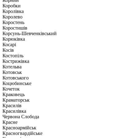
Корнин
Коробки
Королівка
Королево
Коростень
Коростишів
Корсунь-Шевченківський
Корюківка
Косарі
Косів
Костопіль
Кострижівка
Котельва
Котовськ
Котовського
Коцюбинське
Кочеток
Краковець
Краматорськ
Красилів
Красилівка
Червона Слобода
Красне
Красноармійськ
Красногвардійське