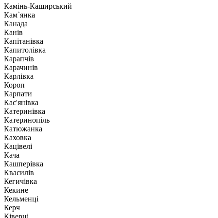
Камінь-Каширський
Кам`янка
Канада
Канів
Капітанівка
Капитолівка
Карапчів
Карачинів
Карлівка
Короп
Карпати
Кас'янівка
Катеринівка
Катеринопіль
Катюжанка
Каховка
Кацівелі
Кача
Кашперівка
Квасилів
Кегичівка
Кекине
Кельменці
Керч
Ківерці