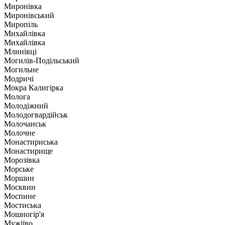
Миронівка
Миронівський
Миропіль
Михайлівка
Михайлівка
Млинівці
Могилів-Подільський
Могильне
Модричі
Мокра Калигірка
Молога
Молодіжний
Молодогвардійськ
Молочанськ
Молочне
Монастириська
Монастирище
Морозівка
Морське
Моршин
Москвин
Моспине
Мостиська
Мошногір'я
Мужіїво