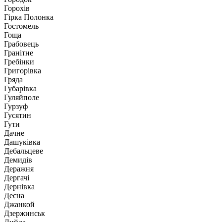
Горохів
Гірка Полонка
Гостомель
Гоща
Грабовець
Гранітне
Гребінки
Григорівка
Гряда
Губарівка
Гуляйполе
Гурзуф
Гусятин
Гути
Дачне
Дашуківка
Дебальцеве
Демидів
Деражня
Дергачі
Дернівка
Десна
Джанкой
Дзержинськ