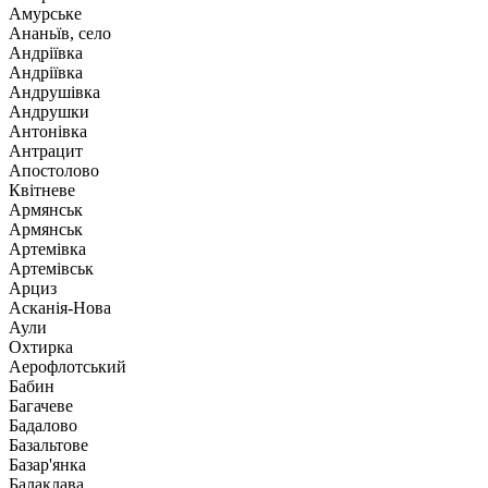
Амурське
Ананьїв, село
Андріївка
Андріївка
Андрушівка
Андрушки
Антонівка
Антрацит
Апостолово
Квітневе
Армянськ
Армянськ
Артемівка
Артемівськ
Арциз
Асканія-Нова
Аули
Охтирка
Аерофлотський
Бабин
Багачеве
Бадалово
Базальтове
Базар'янка
Балаклава