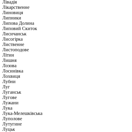
Лівадія
Лікарственне
Линовиця
Липники
Липова Долина
Липовий Скиток
Лисичанськ
Лисогірка
Лиственне
Листоподове
Літин
Лишня
Лозова
Лосинівка
Лохвиця
Лубни
Луг
Луганськ
Лугове
Лужани
Лука
Лука-Мелешківська
Луполове
Лутугине
Луцьк