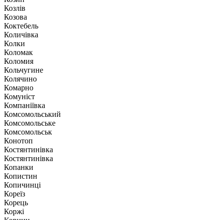
Козлів
Козова
Коктебель
Количівка
Колки
Коломак
Коломия
Кольчугине
Колячино
Комарно
Комуніст
Компаніївка
Комсомольський
Комсомольське
Комсомольськ
Конотоп
Костянтинівка
Костянтинівка
Копанки
Копистин
Копичинці
Кореїз
Корець
Коржі