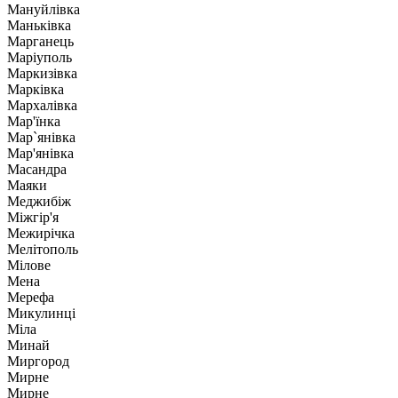
Мануйлівка
Маньківка
Марганець
Маріуполь
Маркизівка
Марківка
Мархалівка
Мар'їнка
Мар`янівка
Мар'янівка
Масандра
Маяки
Меджибіж
Міжгір'я
Межирічка
Мелітополь
Мілове
Мена
Мерефа
Микулинці
Міла
Минай
Миргород
Мирне
Мирне