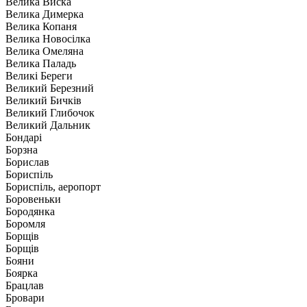
Велика Виска
Велика Димерка
Велика Копаня
Велика Новосілка
Велика Омеляна
Велика Паладь
Великі Береги
Великий Березний
Великий Бичків
Великий Глибочок
Великий Дальник
Бондарі
Борзна
Борислав
Бориспіль
Бориспіль, аеропорт
Боровеньки
Бородянка
Боромля
Борщів
Борщів
Бояни
Боярка
Брацлав
Бровари