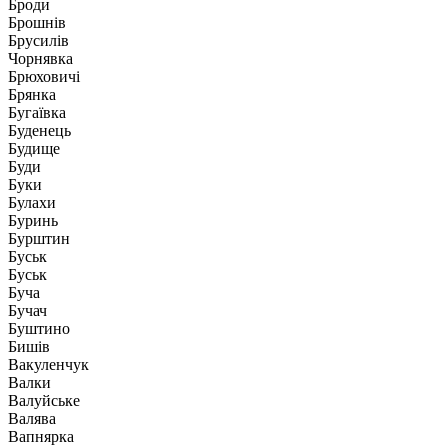
Броди
Брошнів
Брусилів
Чорнявка
Брюховичі
Брянка
Бугаївка
Буденець
Будище
Буди
Буки
Булахи
Буринь
Бурштин
Буськ
Буськ
Буча
Бучач
Буштино
Бишів
Вакуленчук
Валки
Валуйське
Валява
Вапнярка