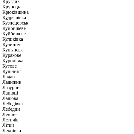
Круглик
Крупець
Крюківщина
Кудряшівка
Кузнецовськ
Куйбишеве
Куйбишеве
Куликівка
Кулиничі
Куп'янськ
Курахове
Курилівка
Кутове
Кушниця
Ладан
Ладижин
Лазурне
Ланівці
Лащова
Лебедівка
Лебедин
Леніне
Летичів
Літки
Лехнівка