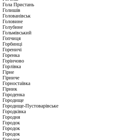
Гола Пристань
Голишів
Голованівськ
Головине
Голубине
Гольмівський
Гопчиця
Горбинці
Гореничі
Горенка
Горінчово
Горлівка
Гірне
Гірниче
Горностаївка
Гірник
Городенка
Городище
Городище-Пустоварівське
Городківка
Городня
Городок
Городок
Городок
Городок