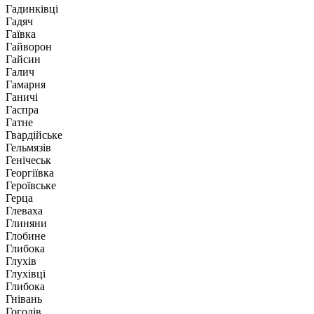
Гадинківці
Гадяч
Гаївка
Гайворон
Гайсин
Галич
Гамарня
Ганичі
Гаспра
Гатне
Гвардійське
Гельмязів
Генічеськ
Георгіївка
Героївське
Герца
Глеваха
Глиняни
Глобине
Глибока
Глухів
Глухівці
Глибока
Гнівань
Гоголів