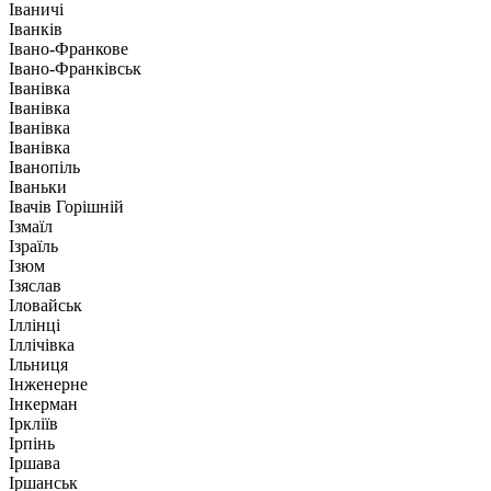
Іваничі
Іванків
Івано-Франкове
Івано-Франківськ
Іванівка
Іванівка
Іванівка
Іванівка
Іванопіль
Іваньки
Івачів Горішній
Ізмаїл
Ізраїль
Ізюм
Ізяслав
Іловайськ
Іллінці
Іллічівка
Ільниця
Інженерне
Інкерман
Іркліїв
Ірпінь
Іршава
Іршанськ