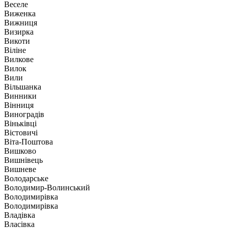
Веселе
Виженка
Вижниця
Визирка
Викоти
Віліне
Вилкове
Вилок
Вили
Вільшанка
Винники
Вінниця
Виноградів
Віньківці
Вістовичі
Віта-Поштова
Вишково
Вишнівець
Вишневе
Володарське
Володимир-Волинський
Володимирівка
Володимирівка
Владівка
Власівка