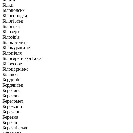
Білки
Біловодськ
Білогородка
Білогірськ
Білогір'я
Білозерка
Білозір'я
Білокриниця
Білокуракине
Білопілля
Білосарайська Коса
Білоусове
Білоцерківка
Біляївка
Бердичів
Бердянськ
Берегове
Берегове
Берегомет
Бережани
Березань
Березна
Березне
Березнівське