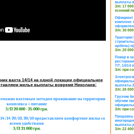
выплаты в
З/п: 17 000
осенний п
Официант 
комплекс 
оформлени
З/п: 30 000
Тракторис
строитель
щебень) п
З/п: 20 000
Повар в з
ресторанн
7/7, 14/14
З/п: при с
Электросв
ник вахта 14/14 на одной локации официальное
официальн
тавляем жилье выплаты вовремя Николаев:
выплаты 2
З/п: 26 000
Грузчик бе
озможно вахтовым методом проживание на территории
обучим пр
комплекса + питание
официальн
З/П 20 000 - 25 000 грн.
З/п: при с
Продавец-
4/14 20/10, 30/10 предоставляем комфортное жилье со
иногородн
всеми удобствами
выплаты 
З/П 21 000 грн.
З/п: 22 400