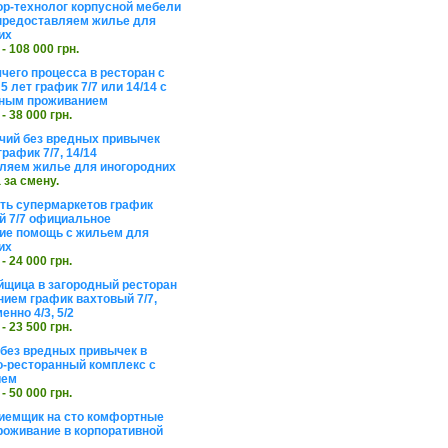
ор-технолог корпусной мебели
предоставляем жилье для
их
 - 108 000 грн.
чего процесса в ресторан с
5 лет график 7/7 или 14/14 с
ьным проживанием
 - 38 000 грн.
чий без вредных привычек
рафик 7/7, 14/14
ляем жилье для иногородних
а за смену.
еть супермаркетов график
 7/7 официальное
е помощь с жильем для
их
 - 24 000 грн.
щица в загородный ресторан
нием график вахтовый 7/7,
енно 4/3, 5/2
 - 23 500 грн.
без вредных привычек в
о-ресторанный комплекс с
ием
 - 50 000 грн.
иемщик на сто комфортные
роживание в корпоративной