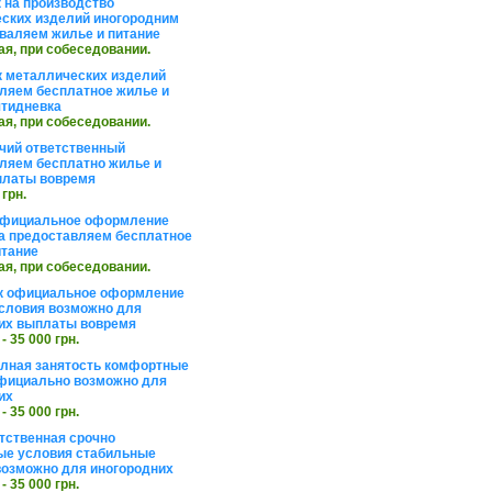
 на производство
ских изделий иногородним
валяем жилье и питание
ая, при собеседовании.
 металлических изделий
ляем бесплатное жилье и
ятидневка
ая, при собеседовании.
чий ответственный
ляем бесплатно жилье и
платы вовремя
 грн.
официальное оформление
а предоставляем бесплатное
итание
ая, при собеседовании.
к официальное оформление
словия возможно для
их выплаты вовремя
 - 35 000 грн.
олная занятость комфортные
фициально возможно для
их
 - 35 000 грн.
тственная срочно
е условия стабильные
озможно для иногородних
 - 35 000 грн.