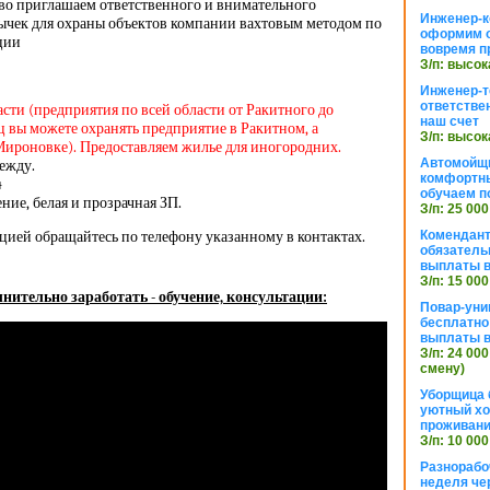
тво приглашаем ответственного и внимательного
Инженер-к
ычек для охраны объектов компании вахтовым методом по
оформим 
ации
вовремя п
З/п: высок
Инженер-т
ответстве
асти (предприятия по всей области от Ракитного до
наш счет
 вы можете охранять предприятие в Ракитном, а
З/п: высок
Мироновке). Предоставляем жилье для иногородних.
Автомойщ
ежду.
комфортны
4
обучаем п
ие, белая и прозрачная ЗП.
З/п: 25 000
цией обращайтесь по телефону указанному в контактах.
Комендант
обязатель
выплаты 
З/п: 15 000
нительно заработать - обучение, консультации:
Повар-уни
бесплатно
выплаты 
З/п: 24 000
смену)
Уборщица 
уютный хо
проживани
З/п: 10 000
Разнорабо
неделя че