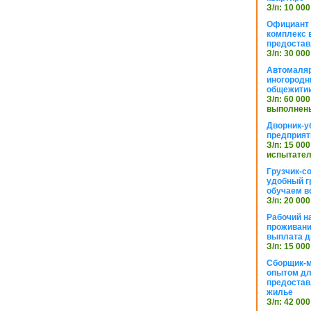
З/п: 10 000
Официант 
комплекс в
предостав
З/п: 30 000
Автомаляр
иногородн
общежити
З/п: 60 000
выполнены
Дворник-у
предприят
З/п: 15 000
испытател
Грузчик-с
удобный г
обучаем в
З/п: 20 000
Рабочий н
проживани
выплата д
З/п: 15 000
Сборщик-м
опытом дл
предоста
жилье
З/п: 42 000