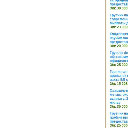
загородный
предостав
З/п: 30 000
Грузчик н
современн
выплаты д
З/п: 23 000
Кладовщик
научим ча
предостав
З/п: 20 000
Грузчик б
обеспечим
официаль
З/п: 25 000
Горничная
привычек 
вахта 5/5
З/п: 15 208
Сварщик-
металлоко
выплаты 2
жилье
З/п: 35 000
Грузчик на
график вы
предостав
З/п: 25 000