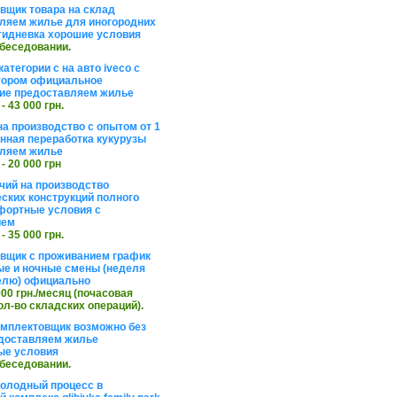
вщик товара на склад
ляем жилье для иногородних
тидневка хорошие условия
обеседовании.
атегории с на авто iveco с
тором официальное
ие предоставляем жилье
 - 43 000 грн.
на производство с опытом от 1
инная переработка кукурузы
ляем жилье
 - 20 000 грн
чий на производство
ских конструкций полного
фортные условия с
ием
 - 35 000 грн.
вщик с проживанием график
ные и ночные смены (неделя
елю) официально
 000 грн./месяц (почасовая
ол-во складских операций).
омплектовщик возможно без
доставляем жилье
ые условия
обеседовании.
холодный процесс в