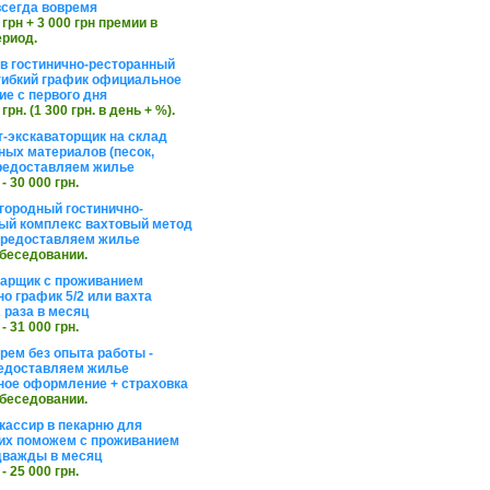
сегда вовремя
 грн + 3 000 грн премии в
ериод.
в гостинично-ресторанный
гибкий график официальное
е с первого дня
 грн. (1 300 грн. в день + %).
т-экскаваторщик на склад
ных материалов (песок,
редоставляем жилье
 - 30 000 грн.
агородный гостинично-
ый комплекс вахтовый метод
 предоставляем жилье
обеседовании.
арщик с проживанием
о график 5/2 или вахта
 раза в месяц
 - 31 000 грн.
рем без опыта работы -
едоставляем жилье
ое оформление + страховка
обеседовании.
кассир в пекарню для
их поможем с проживанием
дважды в месяц
 - 25 000 грн.