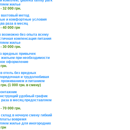
 комплекс glibivka family park
ляем жилье
 - 32 000 грн.
а вахтовый метод
ые и комфортные условия
ва раза в месяц
 - 40 000 грн
 возможно без опыта всему
стичная компенсация питания
ляем жилье
 - 30 000 грн.
ез вредных привычек
 жильем при необходимости
ное оформление
 грн.
 в отель без вредных
порядочная и трудолюбивая
 с проживанием и питанием
 грн. (1 000 грн. в смену)
монтажник
нструкций удобный график
 раза в месяц предоставляем
 - 70 000 грн.
 склад в ночную смену гибкий
платы вовремя
ляем жилье для иногородних
 грн