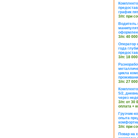
Комплекто
предостав
график пя
З/п: при с
Водитель к
манипуля
оформлен
З/п: 40 000
Оператор 
года глуб
предостав
З/п: 18 000
Разнорабо
металличе
цикла ком
проживан
З/п: 27 000
Комплекто
5/2, днев
через нед
З/п: от 30
оплата + к
Грузчик-к
опыта пре
комфортн
З/п: при с
Повар на 