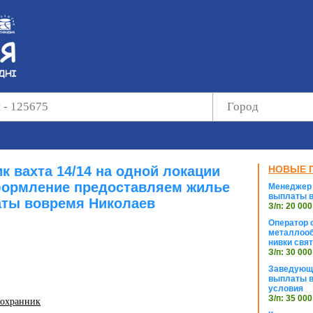
к вахта 14/14 на одной локации
НОВЫЕ 
ормление предоставляем жилье
Менеджер 
выплаты в
ты вовремя Николаев
З/п: 20 000
Оператор с
металлооб
нивки свя
З/п: 30 000
Заведующи
выплаты в
условия
З/п: 35 000
 охранник