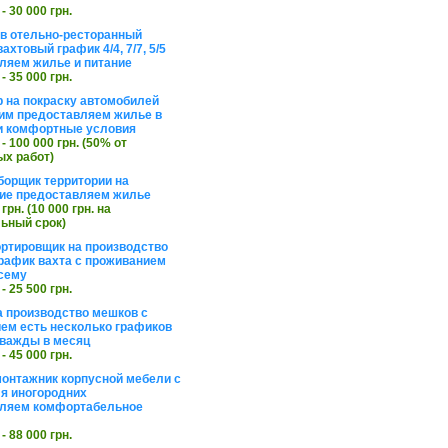
 - 30 000 грн.
в отельно-ресторанный
ахтовый график 4/4, 7/7, 5/5
ляем жилье и питание
 - 35 000 грн.
 на покраску автомобилей
им предоставляем жилье в
и комфортные условия
 - 100 000 грн. (50% от
х работ)
борщик территории на
ие предоставляем жилье
 грн. (10 000 грн. на
ьный срок)
ортировщик на производство
рафик вахта с проживанием
сему
 - 25 500 грн.
а производство мешков с
ем есть несколько графиков
важды в месяц
 - 45 000 грн.
онтажник корпусной мебели с
я иногородних
вляем комфортабельное
 - 88 000 грн.