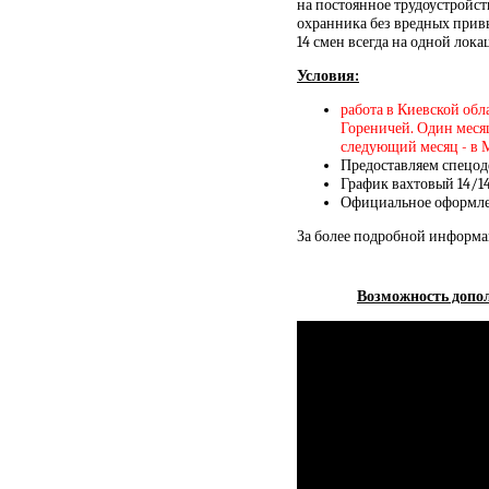
на постоянное трудоустройс
охранника без вредных прив
14 смен всегда на одной лок
Условия:
работа в Киевской обл
Гореничей. Один месяц
следующий месяц - в 
Предоставляем спецод
График вахтовый 14/1
Официальное оформлен
За более подробной информа
Возможность допол