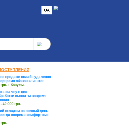
UA
ПОСТУПЛЕНИЯ
по продаже онлайн удаленно
орвремя обзвон клиентов
 грн. + бонусы.
танка чпу в цех
работки выплаты вовремя
тошин
 - 40 000 грн.
й складом на полный день
сегда вовремя комфортные
 грн.