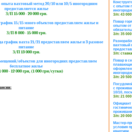
Конструкт
 опыта вахтовый метод 20/10 или 10/5 иногородним
с опытом 
предоставляется жилье
иногородн
З/П 15 000 - 20 000 грн.
З/п: 43 000
Повар горя
рафик 15/15 много объектов предоставляем жилье и
опытом от 
питание
обязател
З/П 8 000 - 15 000 грн.
З/п: 35 000
Разнорабо
да график вахта 21/21 предоставляем жилье и 3 разовое
вахтовый г
питание
предостав
З/П 13 000 грн.
З/п: ставк
Повар в с
мещений/объектов для иногородних предоставляем
плавающий
бесплатное жилье
оформлени
 000 - 12 000 грн, (1 000 грн/сутки)
иногородн
З/п: 20 500
Посудомой
ансии:
с прожива
10/10, посм
З/п: 21 000
Официант 
гостиничн
проживан
З/п: 20 000
Мастер-пр
условия п
квартире