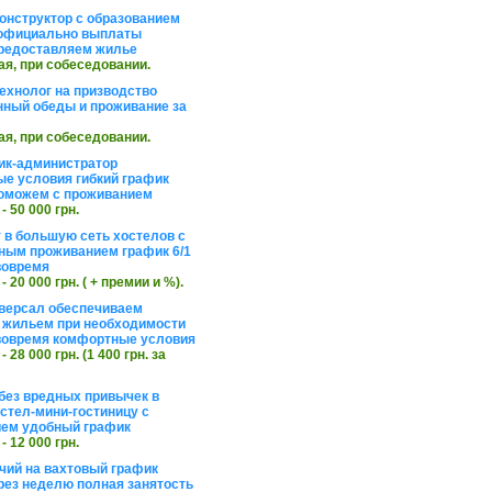
онструктор с образованием
официально выплаты
редоставляем жилье
ая, при собеседовании.
ехнолог на призводство
нный обеды и проживание за
ая, при собеседовании.
ик-администратор
е условия гибкий график
оможем с проживанием
 - 50 000 грн.
 в большую сеть хостелов с
ным проживанием график 6/1
вовремя
 - 20 000 грн. ( + премии и %).
версал обеспечиваем
 жильем при необходимости
вовремя комфортные условия
 - 28 000 грн. (1 400 грн. за
без вредных привычек в
стел-мини-гостиницу с
ем удобный график
 - 12 000 грн.
чий на вахтовый график
рез неделю полная занятость