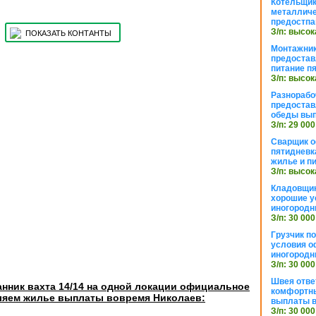
Котельщик
металличе
предостпа
З/п: высок
ПОКАЗАТЬ КОНТАНТЫ
Монтажник
предостав
питание п
З/п: высок
Разнорабо
предостав
обеды вы
З/п: 29 000
Сварщик 
пятидневк
жилье и п
З/п: высок
Кладовщи
хорошие у
иногородн
З/п: 30 000
Грузчик п
условия о
иногородн
З/п: 30 000
Швея отве
нник вахта 14/14 на одной локации официальное
комфортны
яем жилье выплаты вовремя Николаев:
выплаты в
З/п: 30 000